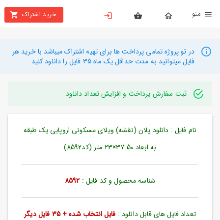
نو
خرید اشتراک
X
بستن
منو
محصولات
در تو پروژه تمامی پرداخت ها برای تهیه اشتراک میباشد با خرید هر
فایل میتوانید به مدت حداقل یک ماه 35 فایل را دانلود کنید
تهیه
اشتراک
ثبت سفارش پرداخت و افزایش تعداد دانلود
راهنما
نام فایل : دانلود پلان (نقشه) ویلای مسکونی اروپایی یک طبقه
دانلود
خرید
به ابعاد 37.50×23 متر (کد8592)
ها
شناسه محصول و کد فایل :
8592
حساب
کاربری
تعداد فایل های قابل دانلود :
فایل انتخاب شده + 35 فایل دیگر