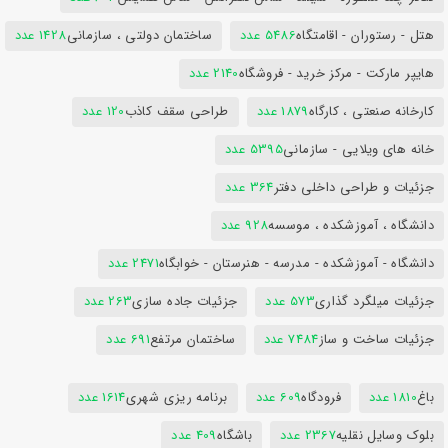
هتل - رستوران - اقامتگاه
5486 عدد
ساختمان دولتی ، سازمانی
1428 عدد
هایپر مارکت - مرکز خرید - فروشگاه
2140 عدد
کارخانه صنعتی ، کارگاه
1879 عدد
طراحی سقف کاذب
120 عدد
خانه های ویلایی - سازمانی
5395 عدد
جزئیات و طراحی داخلی دفتر
364 عدد
دانشگاه ، آموزشکده ، موسسه
928 عدد
دانشگاه - آموزشکده - مدرسه - هنرستان - خوابگاه
2471 عدد
جزئیات میلگرد گذاری
573 عدد
جزئیات جاده سازی
263 عدد
جزئیات ساخت و ساز
7484 عدد
ساختمان مرتفع
691 عدد
باغ
1810 عدد
فرودگاه
609 عدد
برنامه ریزی شهری
1614 عدد
بلوک وسایل نقلیه
2367 عدد
باشگاه
409 عدد