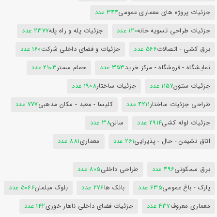
جزئیات پروژه های معماری عمومی
344 عدد
جزئیات طراحی تسویه خانه
120 عدد
جزئیات پله و راه پله
2377 عدد
برق کشی - اتصالات
566 عدد
جزئیات و فضای داخلی شرکت
160 عدد
نمایشگاه - فروشگاه - مرکز خرید
353 عدد
حمام مستر
2103 عدد
جزئیات ستون
1157 عدد
جزئیات ساختار
1908 عدد
طراحی جزئیات ساختار
4211 عدد
کلیسا - معبد - مکان مذهبی
777 عدد
جزئیات لوله کشی
2914 عدد
سالن
38 عدد
اتاق نشیمن - حال - پذیرایی
261 عدد
معماری
881 عدد
برق مسکونی
496 عدد
طراحی داخلی
805 عدد
پارک - باغ عمومی
635 عدد
بانک ها
276 عدد
بلوک مبلمان
5066 عدد
معماری معروف
437 عدد
جزئیات فضای داخلی ناهار خوری
142 عدد