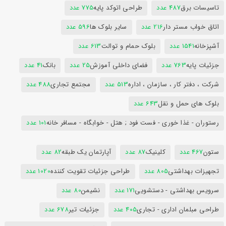
تاسیسات برق
487 عدد
طراحی اتوکد پایه
775 عدد
اتاق خواب مستر دار
216 عدد
سایر بلوک ها
596 عدد
آشپزخانه
1541 عدد
بلوک حمام و توالت
613 عدد
جزئیات پایه
763 عدد
فضای داخلی آموزش
25 عدد
بانک
41 عدد
شرکت ، دفتر کار ، سازمان ، اداره
513 عدد
مجتمع تجاری
488 عدد
بلوک های حمل و نقل
643 عدد
رستوران - غذا خوری - فست فود ; هتل - خوابگاه - مسافر خانه
101 عدد
ستون
467 عدد
کلینیک
87 عدد
آپارتمان یک طبقه
82 عدد
تجهیزات بهداشتی
805 عدد
طراحی جزئیات تقویت کننده
1020 عدد
سرویس بهداشتی - دستشویی
171 عدد
نشیمن
80 عدد
طراحی مبلمان اداری - تجاری
405 عدد
جزئیات تیر
678 عدد