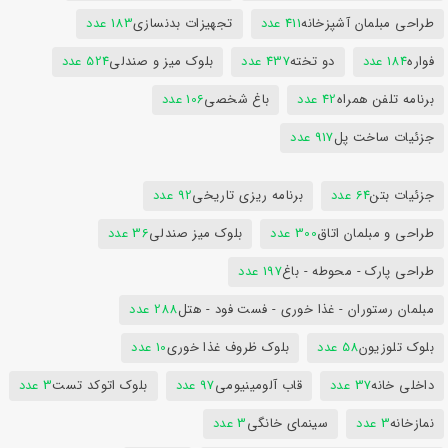
طراحی مبلمان آشپزخانه
411 عدد
تجهیزات بدنسازی
183 عدد
فواره
184 عدد
دو تخته
437 عدد
بلوک میز و صندلی
524 عدد
برنامه تلفن همراه
42 عدد
باغ شخصی
106 عدد
جزئیات ساخت پل
917 عدد
جزئیات بتن
64 عدد
برنامه ریزی تاریخی
92 عدد
طراحی و مبلمان اتاق
300 عدد
بلوک میز صندلی
36 عدد
طراحی پارک - محوطه - باغ
197 عدد
مبلمان رستوران - غذا خوری - فست فود - هتل
288 عدد
بلوک تلوزیون
58 عدد
بلوک ظروف غذا خوری
10 عدد
داخلی خانه
37 عدد
قاب آلومینیومی
97 عدد
بلوک اتوکد تست
3 عدد
نمازخانه
3 عدد
سینمای خانگی
3 عدد