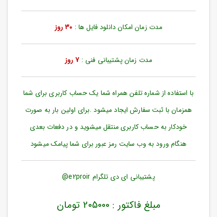
ورود
به
حساب
مدت زمان امکان دانلود فایل ها :
30 روز
کاربری
ثبت
مدت زمان پشتیبانی فنی :
7 روز
نام
بازیابی
رمز
با استفاده از شماره تلفن همراه شما یک حساب کاربری برای شما
عبور
همزمان با ثبت سفارش ایجاد میشود .برای اولین بار به صورت
علاقه
خودکار به حساب کاربری منتقل میشوید و در دفعات بعدی
مندی
ها
هنگام ورود به وب سایت رمز عبور برای شما پیامک میشود
پشتیبانی ای دی تلگرام e2proir@
مبلغ فاکتور : 205000 تومان