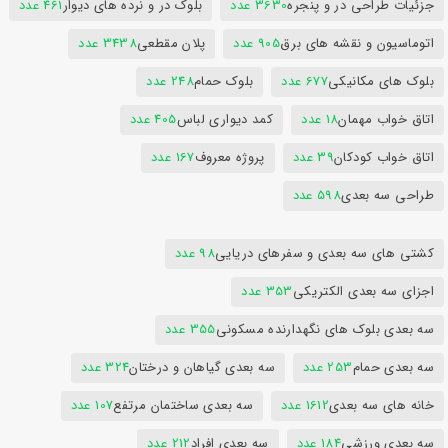
جزئیات طراحی در و پنجره
3630 عدد
بلوک در و نرده های دیوار
461 عدد
اتوماسیون و نقشه های برق
905 عدد
پلان مقطعی
3438 عدد
بلوک های مکانیکی
677 عدد
بلوک حمام
248 عدد
اتاق خواب مهمان
18 عدد
کمد دیواری لباس
405 عدد
اتاق خواب کودکان
39 عدد
پروژه معروف
167 عدد
طراحی سه بعدی
598 عدد
کشتی های سه بعدی و سفرهای دریایی
98 عدد
اجزای سه بعدی الکتریکی
353 عدد
سه بعدی بلوک های نگهدارنده مسکونی
355 عدد
سه بعدی حمام
253 عدد
سه بعدی گیاهان و درختان
324 عدد
خانه های سه بعدی
1612 عدد
سه بعدی ساختمان مرتفع
107 عدد
سه بعدی ورزشی
184 عدد
سه بعدی افراد
212 عدد