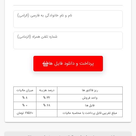
نام و نام خانوادگی به فارسی (الزامی)
شماره تلفن همراه (الزمامی)
پرداخت و دانلود فایل ها
ریز فاکتور ها
درصد هزینه
میزان مالیات
واحد فروش
32 %
8 %
فایل ها
68 %
0 %
مبلغ تقریبی قابل پرداخت با محاسبه مالیات
211560 تومان