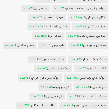
طراحی تریدی بافت سه بعدی
230 عدد
جاده و پل
517 عدد
مکان های تاریخی
105 عدد
جزئیات معماری
723 عدد
جزئیات داخلی
387 عدد
ماشین الات کارخانه
385 عدد
طراحی مبلمان بانک
145 عدد
بلوک افراد
1556 عدد
درختان و گیاهان
1649 عدد
قاب چوبی
94 عدد
میز و صندلی
894 عدد
بلوک سخت افزار
328 عدد
جزئیات آسانسور
402 عدد
تخت یک نفره
45 عدد
بلوک مبل راحتی
504 عدد
بلوک های بهداشتی
1655 عدد
بلوک میز ناهار خوری
123 عدد
بلوک حیوانات
660 عدد
درب و پنجره
605 عدد
بلوک - آرام - نماد
4424 عدد
اتوماسیون باغ
307 عدد
جزئیات دیوار های آجری
359 عدد
قالب اسکلت فلزی
446 عدد