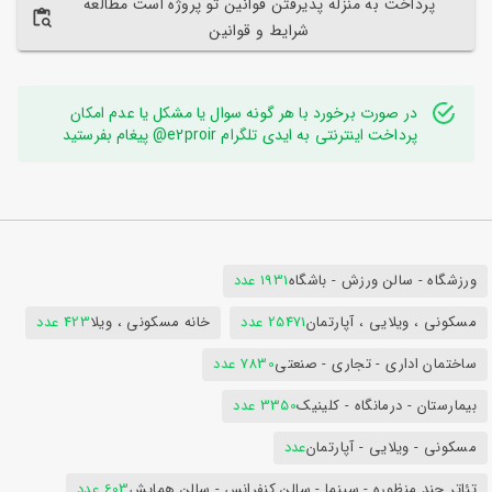
پرداخت به منزله پذیرفتن قوانین تو پروژه است مطالعه
شرایط و قوانین
در صورت برخورد با هر گونه سوال یا مشکل یا عدم امکان
پرداخت اینترنتی به ایدی تلگرام e2proir@ پیغام بفرستید
ورزشگاه - سالن ورزش - باشگاه
1931 عدد
مسکونی ، ویلایی ، آپارتمان
25471 عدد
خانه مسکونی ، ویلا
423 عدد
ساختمان اداری - تجاری - صنعتی
7830 عدد
بیمارستان - درمانگاه - کلینیک
3350 عدد
مسکونی - ویلایی - آپارتمان
عدد
تئاتر چند منظوره - سینما - سالن کنفرانس - سالن همایش
603 عدد