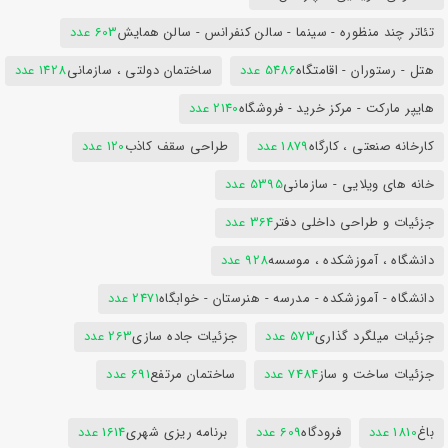
تئاتر چند منظوره - سینما - سالن کنفرانس - سالن همایش
603 عدد
هتل - رستوران - اقامتگاه
5486 عدد
ساختمان دولتی ، سازمانی
1428 عدد
هایپر مارکت - مرکز خرید - فروشگاه
2140 عدد
کارخانه صنعتی ، کارگاه
1879 عدد
طراحی سقف کاذب
120 عدد
خانه های ویلایی - سازمانی
5395 عدد
جزئیات و طراحی داخلی دفتر
364 عدد
دانشگاه ، آموزشکده ، موسسه
928 عدد
دانشگاه - آموزشکده - مدرسه - هنرستان - خوابگاه
2471 عدد
جزئیات میلگرد گذاری
573 عدد
جزئیات جاده سازی
263 عدد
جزئیات ساخت و ساز
7484 عدد
ساختمان مرتفع
691 عدد
باغ
1810 عدد
فرودگاه
609 عدد
برنامه ریزی شهری
1614 عدد