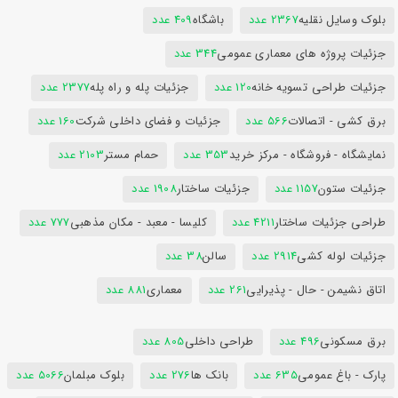
بلوک وسایل نقلیه
2367 عدد
باشگاه
409 عدد
جزئیات پروژه های معماری عمومی
344 عدد
جزئیات طراحی تسویه خانه
120 عدد
جزئیات پله و راه پله
2377 عدد
برق کشی - اتصالات
566 عدد
جزئیات و فضای داخلی شرکت
160 عدد
نمایشگاه - فروشگاه - مرکز خرید
353 عدد
حمام مستر
2103 عدد
جزئیات ستون
1157 عدد
جزئیات ساختار
1908 عدد
طراحی جزئیات ساختار
4211 عدد
کلیسا - معبد - مکان مذهبی
777 عدد
جزئیات لوله کشی
2914 عدد
سالن
38 عدد
اتاق نشیمن - حال - پذیرایی
261 عدد
معماری
881 عدد
برق مسکونی
496 عدد
طراحی داخلی
805 عدد
پارک - باغ عمومی
635 عدد
بانک ها
276 عدد
بلوک مبلمان
5066 عدد