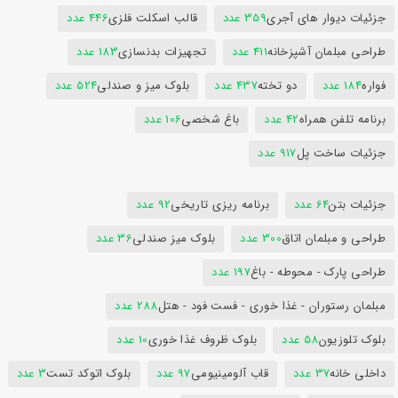
جزئیات دیوار های آجری
359 عدد
قالب اسکلت فلزی
446 عدد
طراحی مبلمان آشپزخانه
411 عدد
تجهیزات بدنسازی
183 عدد
فواره
184 عدد
دو تخته
437 عدد
بلوک میز و صندلی
524 عدد
برنامه تلفن همراه
42 عدد
باغ شخصی
106 عدد
جزئیات ساخت پل
917 عدد
جزئیات بتن
64 عدد
برنامه ریزی تاریخی
92 عدد
طراحی و مبلمان اتاق
300 عدد
بلوک میز صندلی
36 عدد
طراحی پارک - محوطه - باغ
197 عدد
مبلمان رستوران - غذا خوری - فست فود - هتل
288 عدد
بلوک تلوزیون
58 عدد
بلوک ظروف غذا خوری
10 عدد
داخلی خانه
37 عدد
قاب آلومینیومی
97 عدد
بلوک اتوکد تست
3 عدد