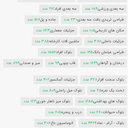
سه بعدی ورزشی
184 عدد
سه بعدی افراد
212 عدد
طراحی تریدی بافت سه بعدی
230 عدد
جاده و پل
517 عدد
مکان های تاریخی
105 عدد
جزئیات معماری
723 عدد
جزئیات داخلی
387 عدد
ماشین الات کارخانه
385 عدد
طراحی مبلمان بانک
145 عدد
بلوک افراد
1556 عدد
درختان و گیاهان
1649 عدد
قاب چوبی
94 عدد
میز و صندلی
894 عدد
بلوک سخت افزار
328 عدد
جزئیات آسانسور
402 عدد
تخت یک نفره
45 عدد
بلوک مبل راحتی
504 عدد
بلوک های بهداشتی
1655 عدد
بلوک میز ناهار خوری
123 عدد
بلوک حیوانات
660 عدد
درب و پنجره
605 عدد
بلوک - آرام - نماد
4424 عدد
اتوماسیون باغ
307 عدد