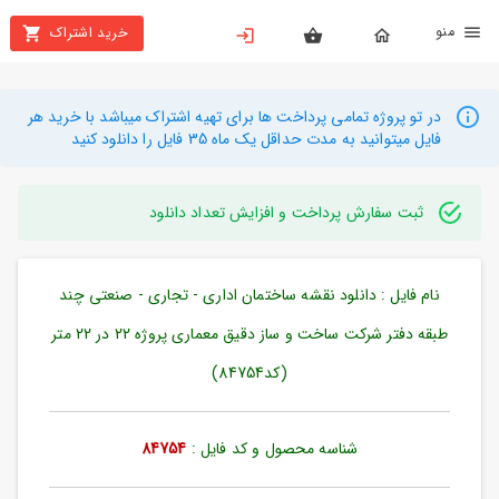
نو
خرید اشتراک
X
بستن
منو
محصولات
در تو پروژه تمامی پرداخت ها برای تهیه اشتراک میباشد با خرید هر
فایل میتوانید به مدت حداقل یک ماه 35 فایل را دانلود کنید
تهیه
اشتراک
ثبت سفارش پرداخت و افزایش تعداد دانلود
راهنما
نام فایل : دانلود نقشه ساختمان اداری - تجاری - صنعتی چند
دانلود
خرید
طبقه دفتر شرکت ساخت و ساز دقیق معماری پروژه 22 در 22 متر
ها
(کد84754)
حساب
شناسه محصول و کد فایل :
84754
کاربری