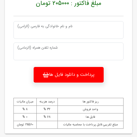
مبلغ فاکتور : 205000 تومان
نام و نام خانوادگی به فارسی (الزامی)
شماره تلفن همراه (الزمامی)
پرداخت و دانلود فایل ها
ریز فاکتور ها
درصد هزینه
میزان مالیات
واحد فروش
32 %
8 %
فایل ها
68 %
0 %
مبلغ تقریبی قابل پرداخت با محاسبه مالیات
211560 تومان