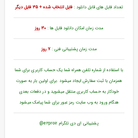
ورود
تعداد فایل های قابل دانلود :
فایل انتخاب شده + 35 فایل دیگر
به
حساب
کاربری
مدت زمان امکان دانلود فایل ها :
30 روز
ثبت
نام
مدت زمان پشتیبانی فنی :
7 روز
بازیابی
رمز
عبور
با استفاده از شماره تلفن همراه شما یک حساب کاربری برای شما
علاقه
همزمان با ثبت سفارش ایجاد میشود .برای اولین بار به صورت
مندی
ها
خودکار به حساب کاربری منتقل میشوید و در دفعات بعدی
هنگام ورود به وب سایت رمز عبور برای شما پیامک میشود
پشتیبانی ای دی تلگرام e2proir@