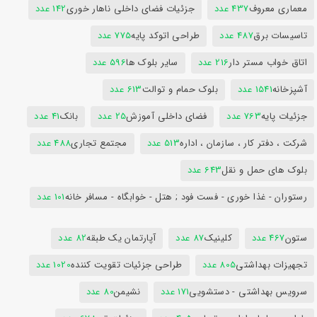
معماری معروف
437 عدد
جزئیات فضای داخلی ناهار خوری
142 عدد
تاسیسات برق
487 عدد
طراحی اتوکد پایه
775 عدد
اتاق خواب مستر دار
216 عدد
سایر بلوک ها
596 عدد
آشپزخانه
1541 عدد
بلوک حمام و توالت
613 عدد
جزئیات پایه
763 عدد
فضای داخلی آموزش
25 عدد
بانک
41 عدد
شرکت ، دفتر کار ، سازمان ، اداره
513 عدد
مجتمع تجاری
488 عدد
بلوک های حمل و نقل
643 عدد
رستوران - غذا خوری - فست فود ; هتل - خوابگاه - مسافر خانه
101 عدد
ستون
467 عدد
کلینیک
87 عدد
آپارتمان یک طبقه
82 عدد
تجهیزات بهداشتی
805 عدد
طراحی جزئیات تقویت کننده
1020 عدد
سرویس بهداشتی - دستشویی
171 عدد
نشیمن
80 عدد