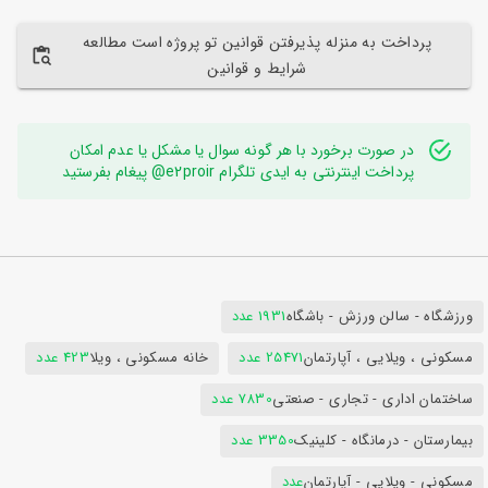
پرداخت به منزله پذیرفتن قوانین تو پروژه است مطالعه
شرایط و قوانین
در صورت برخورد با هر گونه سوال یا مشکل یا عدم امکان
پرداخت اینترنتی به ایدی تلگرام e2proir@ پیغام بفرستید
ورزشگاه - سالن ورزش - باشگاه
1931 عدد
مسکونی ، ویلایی ، آپارتمان
25471 عدد
خانه مسکونی ، ویلا
423 عدد
ساختمان اداری - تجاری - صنعتی
7830 عدد
بیمارستان - درمانگاه - کلینیک
3350 عدد
مسکونی - ویلایی - آپارتمان
عدد