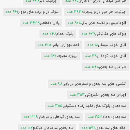
طراحی مبلمان اداری - تجاری
405 عدد
جزئیات تیر
678 عدد
جزئیات طراحی در و پنجره
3630 عدد
بلوک در و نرده های دیوار
461 عدد
اتوماسیون و نقشه های برق
905 عدد
پلان مقطعی
3438 عدد
بلوک های مکانیکی
677 عدد
بلوک حمام
248 عدد
اتاق خواب مهمان
18 عدد
کمد دیواری لباس
405 عدد
اتاق خواب کودکان
39 عدد
پروژه معروف
167 عدد
طراحی سه بعدی
598 عدد
کشتی های سه بعدی و سفرهای دریایی
98 عدد
اجزای سه بعدی الکتریکی
353 عدد
سه بعدی بلوک های نگهدارنده مسکونی
355 عدد
سه بعدی حمام
253 عدد
سه بعدی گیاهان و درختان
324 عدد
خانه های سه بعدی
1612 عدد
سه بعدی ساختمان مرتفع
107 عدد