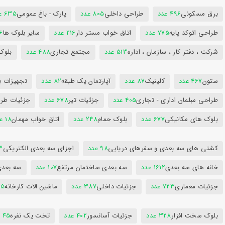
برق مسکونی
496 عدد
طراحی داخلی
805 عدد
پارک - باغ عمومی
635 عدد
طراحی اتوکد پایه
775 عدد
اتاق خواب مستر دار
216 عدد
سایر بلوک ها
96
شرکت ، دفتر کار ، سازمان ، اداره
513 عدد
مجتمع تجاری
488 عدد
بلوک
ستون
467 عدد
کلینیک
87 عدد
آپارتمان یک طبقه
82 عدد
تجهیزات ب
طراحی مبلمان اداری - تجاری
405 عدد
جزئیات تیر
678 عدد
جزئیات طرا
بلوک های مکانیکی
677 عدد
بلوک حمام
248 عدد
اتاق خواب مهمان
18 عدد
کشتی های سه بعدی و سفرهای دریایی
98 عدد
اجزای سه بعدی الکتریکی
53
خانه های سه بعدی
1612 عدد
سه بعدی ساختمان مرتفع
107 عدد
سه بعد
جزئیات معماری
723 عدد
جزئیات داخلی
387 عدد
ماشین الات کارخانه
385
بلوک سخت افزار
328 عدد
جزئیات آسانسور
402 عدد
تخت یک نفره
45 عدد