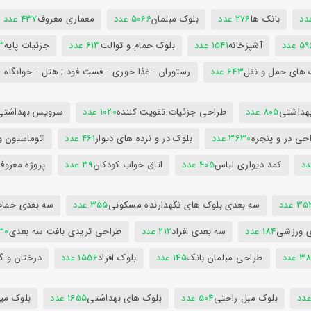
بانک ها
276 عدد
بلوک مبلمان
5066 عدد
معماری معروف
437 عدد
5 عدد
آشپزخانه
1541 عدد
بلوک حمام و توالت
613 عدد
جزئیات پایه
63
 های حمل و نقل
643 عدد
رستوران - غذا خوری - فست فود ; هتل - خوابگاه -
هداشتی
805 عدد
طراحی جزئیات تقویت کننده
1020 عدد
سرویس بهداشتی
حی در و پنجره
3630 عدد
بلوک در و نرده های دیوار
461 عدد
اتوماسیون و
کمد دیواری لباس
405 عدد
اتاق خواب کودکان
39 عدد
پروژه معروف
3 عدد
سه بعدی بلوک های نگهدارنده مسکونی
355 عدد
سه بعدی حمام
ی ورزشی
184 عدد
سه بعدی افراد
212 عدد
طراحی تریدی بافت سه بعدی
230 
 عدد
طراحی مبلمان بانک
145 عدد
بلوک افراد
1556 عدد
درختان و گ
بلوک مبل راحتی
504 عدد
بلوک های بهداشتی
1655 عدد
بلوک میز