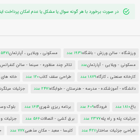
در صورت برخورد با هر گونه سوال یا مشکل یا عدم امکان پرداخت اینترنتی به ایدی تلگر
ورزشگاه - سالن ورزش - باشگاه
1931 عدد
مسکونی ، ویلایی ، آپارتمان
25471 عد
مسکونی - ویلایی - آپارتمان
عدد
تئاتر چند منظوره - سینما - سالن کنفران
کارخانه صنعتی ، کارگاه
1879 عدد
طراحی سقف کاذب
120 عدد
خانه های 
دانشگاه - آموزشکده - مدرسه - هنرستان - خوابگاه
2471 عدد
جزئیات میلگرد
باغ
1810 عدد
فرودگاه
609 عدد
برنامه ریزی شهری
1614 عدد
بلوک وسای
جزئیات پله و راه پله
2377 عدد
برق کشی - اتصالات
566 عدد
جزئیات و
طراحی جزئیات ساختار
4211 عدد
کلیسا - معبد - مکان مذهبی
777 عدد
ج