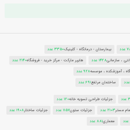
دد
بیمارستان - درمانگاه - کلینیک
3350 عدد
تی ، سازمانی
1428 عدد
هایپر مارکت - مرکز خرید - فروشگاه
2140 عدد
اه ، آموزشکده ، موسسه
928 عدد
ساختمان مرتفع
691 عدد
دد
جزئیات طراحی تسویه خانه
120 عدد
ام مستر
2103 عدد
جزئیات ستون
1157 عدد
جزئیات ساختار
1908 عدد
معماری
881 عدد