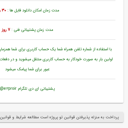
ورود
به
مدت زمان امکان دانلود فایل ها :
30 روز
حساب
کاربری
مدت زمان پشتیبانی فنی :
7 روز
ثبت
نام
بازیابی
با استفاده از شماره تلفن همراه شما یک حساب کاربری برای شما همزما
رمز
اولین بار به صورت خودکار به حساب کاربری منتقل میشوید و در دفعات
عبور
عبور برای شما پیامک میشود
علاقه
مندی
ها
پشتیبانی ای دی تلگرام e2proir@
پرداخت به منزله پذیرفتن قوانین تو پروژه است مطالعه شرایط و قوانین