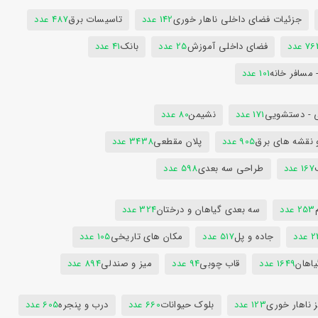
جزئیات فضای داخلی ناهار خوری
142 عدد
تاسیسات برق
487 عدد
7 عدد
فضای داخلی آموزش
25 عدد
بانک
41 عدد
 مسافر خانه
101 عدد
 - دستشویی
171 عدد
نشیمن
80 عدد
 نقشه های برق
905 عدد
پلان مقطعی
3438 عدد
167 عدد
طراحی سه بعدی
598 عدد
253 عدد
سه بعدی گیاهان و درختان
324 عدد
عدد
جاده و پل
517 عدد
مکان های تاریخی
105 عدد
یاهان
1649 عدد
قاب چوبی
94 عدد
میز و صندلی
894 عدد
 ناهار خوری
123 عدد
بلوک حیوانات
660 عدد
درب و پنجره
605 عدد