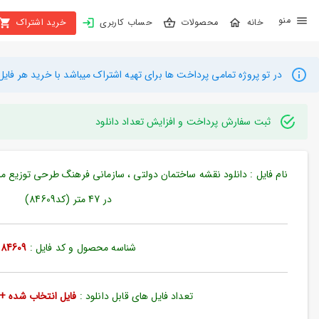
X
محصولات
حساب کاربری
خرید اشتراک
بستن
منو
محصولات
در تو پروژه تمامی پرداخت ها برای تهیه اشتراک میباشد با خرید هر فایل میتوانید به م
تهیه
اشتراک
ثبت سفارش پرداخت و افزایش تعداد دانلود
راهنما
دانلود
در 47 متر (کد84609)
خرید
ها
شناسه محصول و کد فایل :
84609
حساب
کاربری
تعداد فایل های قابل دانلود :
فایل انتخاب شده + 35 فایل دیگ