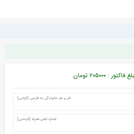
غ فاکتور : 205000 تومان
نام و نام خانوادگی به فارسی (الزامی)
شماره تلفن همراه (الزمامی)