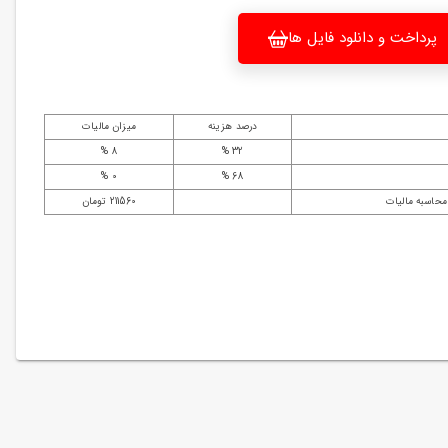
پرداخت و دانلود فایل ها
درصد هزینه
میزان مالیات
8 %
32 %
0 %
68 %
محاسبه مالیات
211560 تومان