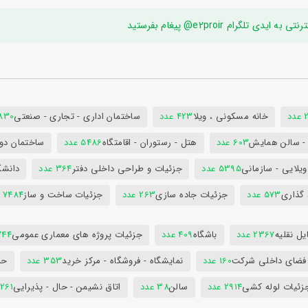
ام e2proir@ پیغام بفرستید
د
خانه مسکونی ، ویلا
423 عدد
ساختمان اداری - تجاری - صنعتی
7830 ع
س - سالن همایش
603 عدد
هتل - رستوران - اقامتگاه
5486 عدد
ساختمان دول
ویلایی - سازمانی
5395 عدد
جزئیات و طراحی داخلی دفتر
364 عدد
دانشگ
 گذاری
573 عدد
جزئیات جاده سازی
263 عدد
جزئیات ساخت و ساز
7484 عدد
ل نقلیه
2367 عدد
باشگاه
409 عدد
جزئیات پروژه های معماری عمومی
344 ع
 فضای داخلی شرکت
160 عدد
نمایشگاه - فروشگاه - مرکز خرید
353 عدد
حم
زئیات لوله کشی
2914 عدد
سالن
38 عدد
اتاق نشیمن - حال - پذیرایی
261 عدد