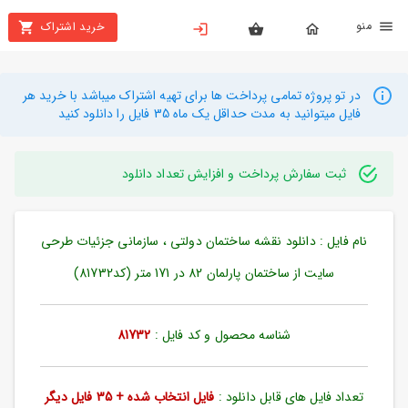
نو
خرید اشتراک
X
بستن
منو
محصولات
در تو پروژه تمامی پرداخت ها برای تهیه اشتراک میباشد با خرید هر
فایل میتوانید به مدت حداقل یک ماه 35 فایل را دانلود کنید
تهیه
اشتراک
ثبت سفارش پرداخت و افزایش تعداد دانلود
راهنما
نام فایل : دانلود نقشه ساختمان دولتی ، سازمانی جزئیات طرحی
دانلود
خرید
سایت از ساختمان پارلمان 82 در 171 متر (کد81732)
ها
شناسه محصول و کد فایل :
81732
حساب
کاربری
تعداد فایل های قابل دانلود :
فایل انتخاب شده + 35 فایل دیگر