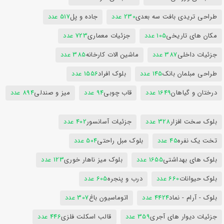
طراحی تریدی بافت سه بعدی
230 عدد
جاده و پل
517 عدد
مکان های تاریخی
105 عدد
جزئیات معماری
723 عدد
جزئیات داخلی
387 عدد
ماشین الات کارخانه
385 عدد
طراحی مبلمان بانک
145 عدد
بلوک افراد
1556 عدد
درختان و گیاهان
1649 عدد
قاب چوبی
94 عدد
میز و صندلی
894 عدد
بلوک سخت افزار
328 عدد
جزئیات آسانسور
402 عدد
تخت یک نفره
45 عدد
بلوک مبل راحتی
504 عدد
بلوک های بهداشتی
1655 عدد
بلوک میز ناهار خوری
123 عدد
بلوک حیوانات
660 عدد
درب و پنجره
605 عدد
بلوک - آرام - نماد
4424 عدد
اتوماسیون باغ
307 عدد
جزئیات دیوار های آجری
359 عدد
قالب اسکلت فلزی
446 عدد