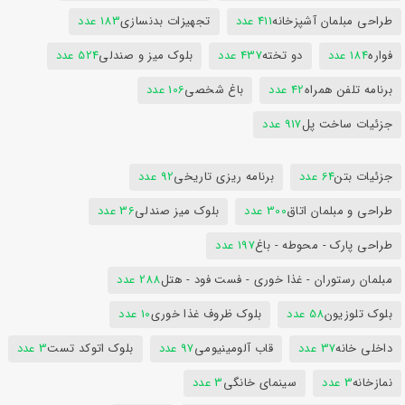
طراحی مبلمان آشپزخانه
411 عدد
تجهیزات بدنسازی
183 عدد
فواره
184 عدد
دو تخته
437 عدد
بلوک میز و صندلی
524 عدد
برنامه تلفن همراه
42 عدد
باغ شخصی
106 عدد
جزئیات ساخت پل
917 عدد
جزئیات بتن
64 عدد
برنامه ریزی تاریخی
92 عدد
طراحی و مبلمان اتاق
300 عدد
بلوک میز صندلی
36 عدد
طراحی پارک - محوطه - باغ
197 عدد
مبلمان رستوران - غذا خوری - فست فود - هتل
288 عدد
بلوک تلوزیون
58 عدد
بلوک ظروف غذا خوری
10 عدد
داخلی خانه
37 عدد
قاب آلومینیومی
97 عدد
بلوک اتوکد تست
3 عدد
نمازخانه
3 عدد
سینمای خانگی
3 عدد