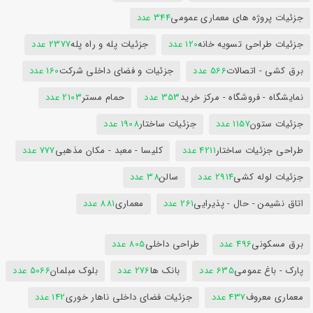
جزئیات پروژه های معماری عمومی
344 عدد
جزئیات طراحی تسویه خانه
120 عدد
جزئیات پله و راه پله
2377 عدد
برق کشی - اتصالات
566 عدد
جزئیات و فضای داخلی شرکت
160 عدد
نمایشگاه - فروشگاه - مرکز خرید
353 عدد
حمام مستر
2103 عدد
جزئیات ستون
1157 عدد
جزئیات ساختار
1908 عدد
طراحی جزئیات ساختار
4211 عدد
کلیسا - معبد - مکان مذهبی
777 عدد
جزئیات لوله کشی
2914 عدد
سالن
38 عدد
اتاق نشیمن - حال - پذیرایی
261 عدد
معماری
881 عدد
برق مسکونی
496 عدد
طراحی داخلی
805 عدد
پارک - باغ عمومی
635 عدد
بانک ها
276 عدد
بلوک مبلمان
5066 عدد
معماری معروف
437 عدد
جزئیات فضای داخلی ناهار خوری
142 عدد