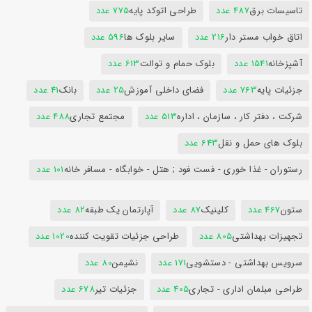
تاسیسات برق
487 عدد
طراحی اتوکد پایه
775 عدد
اتاق خواب مستر دار
216 عدد
سایر بلوک ها
596 عدد
آشپزخانه
1541 عدد
بلوک حمام و توالت
613 عدد
جزئیات پایه
763 عدد
فضای داخلی آموزش
25 عدد
بانک
41 عدد
شرکت ، دفتر کار ، سازمان ، اداره
513 عدد
مجتمع تجاری
488 عدد
بلوک های حمل و نقل
643 عدد
رستوران - غذا خوری - فست فود ; هتل - خوابگاه - مسافر خانه
101 عدد
ستون
467 عدد
کلینیک
87 عدد
آپارتمان یک طبقه
82 عدد
تجهیزات بهداشتی
805 عدد
طراحی جزئیات تقویت کننده
1020 عدد
سرویس بهداشتی - دستشویی
171 عدد
نشیمن
80 عدد
طراحی مبلمان اداری - تجاری
405 عدد
جزئیات تیر
678 عدد