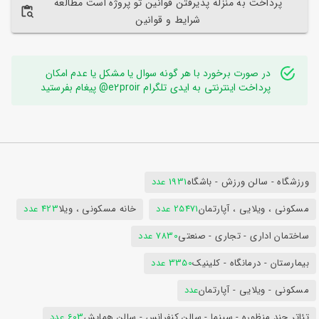
پرداخت به منزله پذیرفتن قوانین تو پروژه است مطالعه
شرایط و قوانین
در صورت برخورد با هر گونه سوال یا مشکل یا عدم امکان
پرداخت اینترنتی به ایدی تلگرام e2proir@ پیغام بفرستید
ورزشگاه - سالن ورزش - باشگاه
1931 عدد
مسکونی ، ویلایی ، آپارتمان
25471 عدد
خانه مسکونی ، ویلا
423 عدد
ساختمان اداری - تجاری - صنعتی
7830 عدد
بیمارستان - درمانگاه - کلینیک
3350 عدد
مسکونی - ویلایی - آپارتمان
عدد
تئاتر چند منظوره - سینما - سالن کنفرانس - سالن همایش
603 عدد