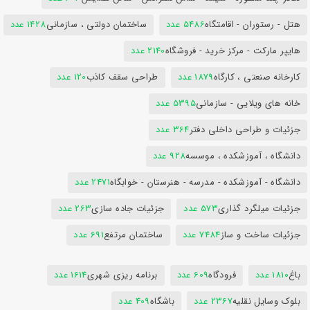
هتل - رستوران - اقامتگاه
5486 عدد
ساختمان دولتی ، سازمانی
1428 عدد
هایپر مارکت - مرکز خرید - فروشگاه
2140 عدد
کارخانه صنعتی ، کارگاه
1879 عدد
طراحی سقف کاذب
120 عدد
خانه های ویلایی - سازمانی
5395 عدد
جزئیات و طراحی داخلی دفتر
364 عدد
دانشگاه ، آموزشکده ، موسسه
928 عدد
دانشگاه - آموزشکده - مدرسه - هنرستان - خوابگاه
2471 عدد
جزئیات میلگرد گذاری
573 عدد
جزئیات جاده سازی
263 عدد
جزئیات ساخت و ساز
7484 عدد
ساختمان مرتفع
691 عدد
باغ
1810 عدد
فرودگاه
609 عدد
برنامه ریزی شهری
1614 عدد
بلوک وسایل نقلیه
2367 عدد
باشگاه
409 عدد