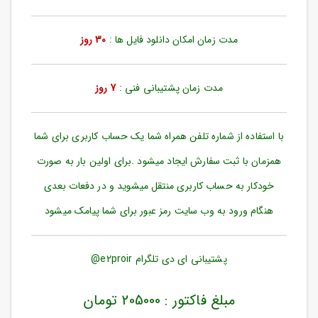
ورود
به
حساب
مدت زمان امکان دانلود فایل ها :
30 روز
کاربری
ثبت
مدت زمان پشتیبانی فنی :
7 روز
نام
بازیابی
رمز
با استفاده از شماره تلفن همراه شما یک حساب کاربری برای شما
عبور
همزمان با ثبت سفارش ایجاد میشود .برای اولین بار به صورت
علاقه
خودکار به حساب کاربری منتقل میشوید و در دفعات بعدی
مندی
ها
هنگام ورود به وب سایت رمز عبور برای شما پیامک میشود
پشتیبانی ای دی تلگرام e2proir@
مبلغ فاکتور : 205000 تومان