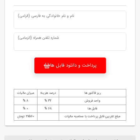
نام و نام خانوادگی به فارسی (الزامی)
شماره تلفن همراه (الزمامی)
پرداخت و دانلود فایل ها
ریز فاکتور ها
درصد هزینه
میزان مالیات
واحد فروش
32 %
8 %
فایل ها
68 %
0 %
مبلغ تقریبی قابل پرداخت با محاسبه مالیات
211560 تومان