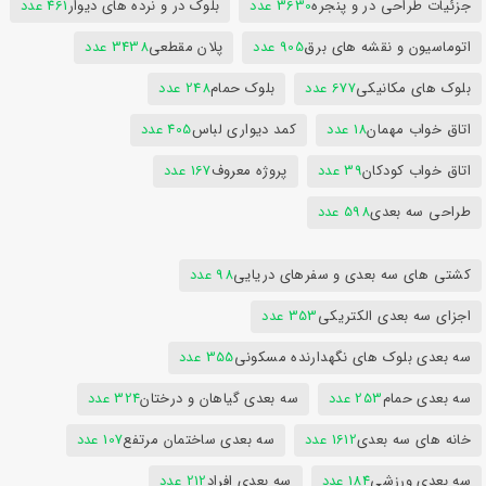
جزئیات طراحی در و پنجره
3630 عدد
بلوک در و نرده های دیوار
461 عدد
اتوماسیون و نقشه های برق
905 عدد
پلان مقطعی
3438 عدد
بلوک های مکانیکی
677 عدد
بلوک حمام
248 عدد
اتاق خواب مهمان
18 عدد
کمد دیواری لباس
405 عدد
اتاق خواب کودکان
39 عدد
پروژه معروف
167 عدد
طراحی سه بعدی
598 عدد
کشتی های سه بعدی و سفرهای دریایی
98 عدد
اجزای سه بعدی الکتریکی
353 عدد
سه بعدی بلوک های نگهدارنده مسکونی
355 عدد
سه بعدی حمام
253 عدد
سه بعدی گیاهان و درختان
324 عدد
خانه های سه بعدی
1612 عدد
سه بعدی ساختمان مرتفع
107 عدد
سه بعدی ورزشی
184 عدد
سه بعدی افراد
212 عدد