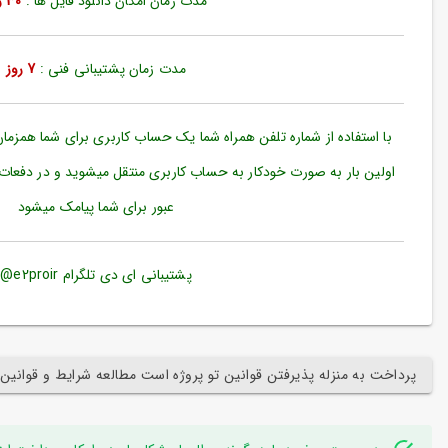
مدت زمان امکان دانلود فایل ها :
30 روز
ورود
به
حساب
کاربری
مدت زمان پشتیبانی فنی :
7 روز
ثبت
نام
با استفاده از شماره تلفن همراه شما یک حساب کاربری برای شما همزما
بازیابی
اولین بار به صورت خودکار به حساب کاربری منتقل میشوید و در دفعات
رمز
عبور برای شما پیامک میشود
عبور
علاقه
مندی
پشتیبانی ای دی تلگرام e2proir@
ها
پرداخت به منزله پذیرفتن قوانین تو پروژه است مطالعه شرایط و قوانین