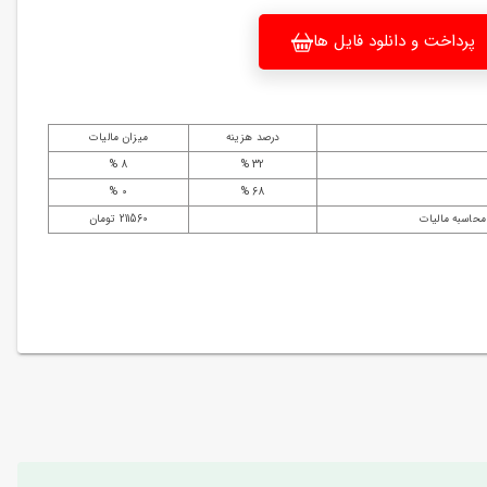
پرداخت و دانلود فایل ها
درصد هزینه
میزان مالیات
8 %
32 %
0 %
68 %
محاسبه مالیات
211560 تومان