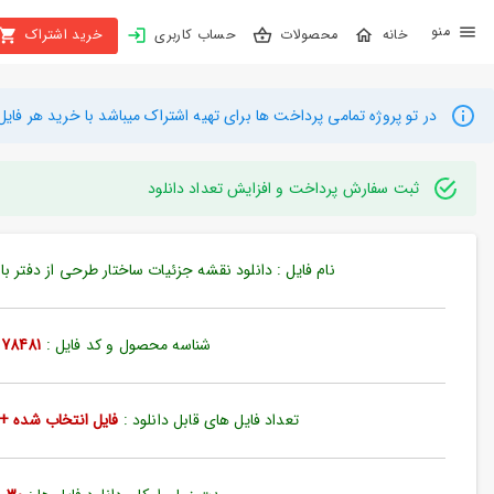
X
محصولات
حساب کاربری
خرید اشتراک
بستن
منو
محصولات
در تو پروژه تمامی پرداخت ها برای تهیه اشتراک میباشد با خرید هر فایل میتوانید به م
تهیه
اشتراک
ثبت سفارش پرداخت و افزایش تعداد دانلود
راهنما
نام فایل : دانلود نقشه جزئیات ساختار طرحی از دفتر با جزئی
دانلود
خرید
شناسه محصول و کد فایل :
78481
ها
تعداد فایل های قابل دانلود :
فایل انتخاب شده + 35 فایل دیگ
حساب
کاربری