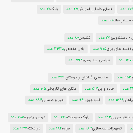
7 عدد
فضای داخلی آموزش
25 عدد
بانک
41 عدد
 مسافر خانه
101 عدد
 - دستشویی
171 عدد
نشیمن
80 عدد
 نقشه های برق
905 عدد
پلان مقطعی
3438 عدد
167 عدد
طراحی سه بعدی
598 عدد
253 عدد
سه بعدی گیاهان و درختان
324 عدد
عدد
جاده و پل
517 عدد
مکان های تاریخی
105 عدد
یاهان
1649 عدد
قاب چوبی
94 عدد
میز و صندلی
894 عدد
 ناهار خوری
123 عدد
بلوک حیوانات
660 عدد
درب و پنجره
605 عدد
تجهیزات بدنسازی
183 عدد
فواره
184 عدد
دو تخته
437 عدد