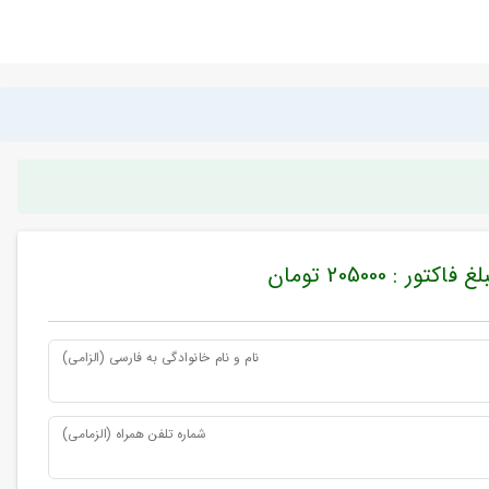
غ فاکتور : 205000 تومان
نام و نام خانوادگی به فارسی (الزامی)
شماره تلفن همراه (الزمامی)