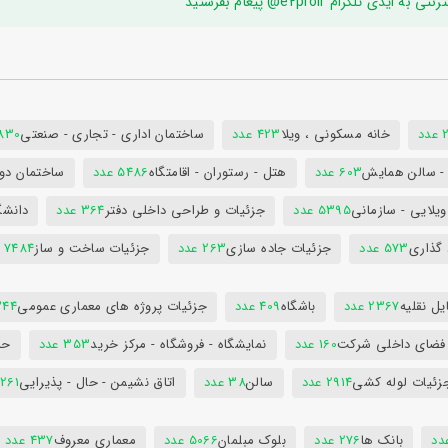
ام e2proir@ پیغام بفرستید
د
خانه مسکونی ، ویلا
423 عدد
ساختمان اداری - تجاری - صنعتی
7830 ع
س - سالن همایش
603 عدد
هتل - رستوران - اقامتگاه
5486 عدد
ساختمان دول
ویلایی - سازمانی
5395 عدد
جزئیات و طراحی داخلی دفتر
364 عدد
دانشگ
 گذاری
573 عدد
جزئیات جاده سازی
263 عدد
جزئیات ساخت و ساز
7484 عدد
ل نقلیه
2367 عدد
باشگاه
409 عدد
جزئیات پروژه های معماری عمومی
344 ع
 فضای داخلی شرکت
160 عدد
نمایشگاه - فروشگاه - مرکز خرید
353 عدد
حم
زئیات لوله کشی
2914 عدد
سالن
38 عدد
اتاق نشیمن - حال - پذیرایی
261 عدد
بانک ها
276 عدد
بلوک مبلمان
5066 عدد
معماری معروف
437 عدد