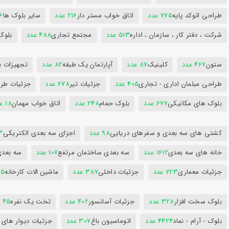
طراحی اتوکد پایه
775 عدد
اتاق خواب مستر دار
216 عدد
سایر بلوک ها
96
شرکت ، دفتر کار ، سازمان ، اداره
513 عدد
مجتمع تجاری
488 عدد
بلوک
ستون
467 عدد
کلینیک
87 عدد
آپارتمان یک طبقه
82 عدد
تجهیزات ب
طراحی مبلمان اداری - تجاری
405 عدد
جزئیات تیر
678 عدد
جزئیات طرا
بلوک های مکانیکی
677 عدد
بلوک حمام
248 عدد
اتاق خواب مهمان
18 عدد
کشتی های سه بعدی و سفرهای دریایی
98 عدد
اجزای سه بعدی الکتریکی
53
خانه های سه بعدی
1612 عدد
سه بعدی ساختمان مرتفع
107 عدد
سه بعد
جزئیات معماری
723 عدد
جزئیات داخلی
387 عدد
ماشین الات کارخانه
385
بلوک سخت افزار
328 عدد
جزئیات آسانسور
402 عدد
تخت یک نفره
45 عدد
بلوک - آرام - نماد
4424 عدد
اتوماسیون باغ
307 عدد
جزئیات دیوار های