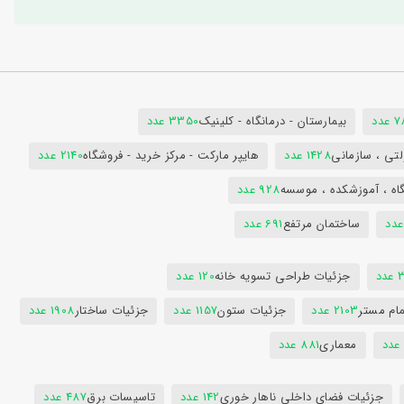
دد
بیمارستان - درمانگاه - کلینیک
3350 عدد
تی ، سازمانی
1428 عدد
هایپر مارکت - مرکز خرید - فروشگاه
2140 عدد
اه ، آموزشکده ، موسسه
928 عدد
ساختمان مرتفع
691 عدد
دد
جزئیات طراحی تسویه خانه
120 عدد
ام مستر
2103 عدد
جزئیات ستون
1157 عدد
جزئیات ساختار
1908 عدد
معماری
881 عدد
جزئیات فضای داخلی ناهار خوری
142 عدد
تاسیسات برق
487 عدد