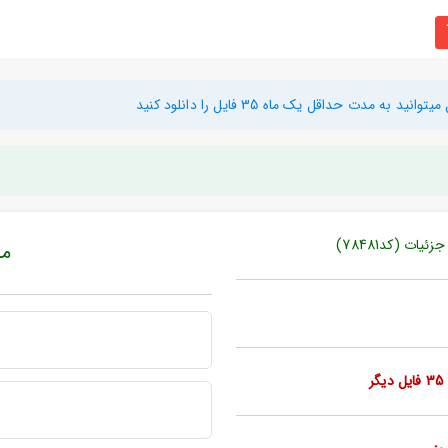
دت حداقل یک ماه 35 فایل را دانلود کنید
ات (کد78481)
مبل
ر