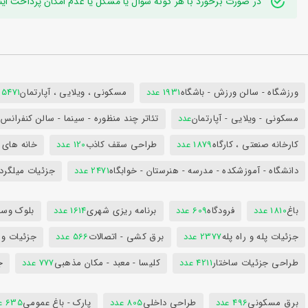
در صورت برخورد با هر گونه سوال یا مشکل یا عدم امکان پرداخت اینترنتی به ایدی تلگر
ورزشگاه - سالن ورزش - باشگاه
1931 عدد
مسکونی ، ویلایی ، آپارتمان
25471 عد
مسکونی - ویلایی - آپارتمان
عدد
تئاتر چند منظوره - سینما - سالن کنفران
کارخانه صنعتی ، کارگاه
1879 عدد
طراحی سقف کاذب
120 عدد
خانه های 
دانشگاه - آموزشکده - مدرسه - هنرستان - خوابگاه
2471 عدد
جزئیات میلگرد
باغ
1810 عدد
فرودگاه
609 عدد
برنامه ریزی شهری
1614 عدد
بلوک وسای
جزئیات پله و راه پله
2377 عدد
برق کشی - اتصالات
566 عدد
جزئیات و
طراحی جزئیات ساختار
4211 عدد
کلیسا - معبد - مکان مذهبی
777 عدد
ج
برق مسکونی
496 عدد
طراحی داخلی
805 عدد
پارک - باغ عمومی
635 عدد