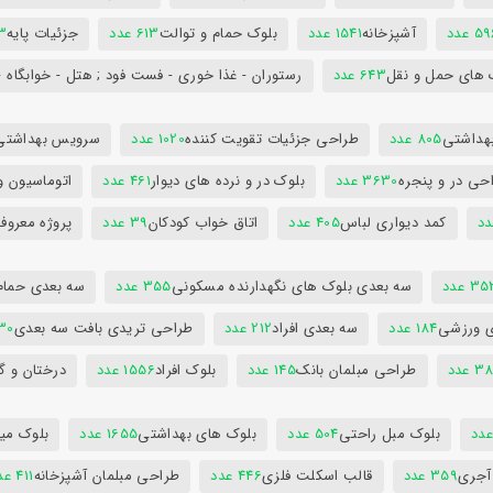
5 عدد
آشپزخانه
1541 عدد
بلوک حمام و توالت
613 عدد
جزئیات پایه
63
 های حمل و نقل
643 عدد
رستوران - غذا خوری - فست فود ; هتل - خوابگاه -
هداشتی
805 عدد
طراحی جزئیات تقویت کننده
1020 عدد
سرویس بهداشتی
حی در و پنجره
3630 عدد
بلوک در و نرده های دیوار
461 عدد
اتوماسیون و
کمد دیواری لباس
405 عدد
اتاق خواب کودکان
39 عدد
پروژه معروف
3 عدد
سه بعدی بلوک های نگهدارنده مسکونی
355 عدد
سه بعدی حمام
ی ورزشی
184 عدد
سه بعدی افراد
212 عدد
طراحی تریدی بافت سه بعدی
230 
 عدد
طراحی مبلمان بانک
145 عدد
بلوک افراد
1556 عدد
درختان و گ
بلوک مبل راحتی
504 عدد
بلوک های بهداشتی
1655 عدد
بلوک میز
 آجری
359 عدد
قالب اسکلت فلزی
446 عدد
طراحی مبلمان آشپزخانه
411 عدد