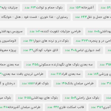
5 عدد
آشپزخانه
1541 عدد
بلوک حمام و توالت
613 عدد
جزئیات پایه
63
 های حمل و نقل
643 عدد
رستوران - غذا خوری - فست فود ; هتل - خوابگاه -
هداشتی
805 عدد
طراحی جزئیات تقویت کننده
1020 عدد
سرویس بهداشتی
حی در و پنجره
3630 عدد
بلوک در و نرده های دیوار
461 عدد
اتوماسیون و
کمد دیواری لباس
405 عدد
اتاق خواب کودکان
39 عدد
پروژه معروف
3 عدد
سه بعدی بلوک های نگهدارنده مسکونی
355 عدد
سه بعدی حمام
ی ورزشی
184 عدد
سه بعدی افراد
212 عدد
طراحی تریدی بافت سه بعدی
230 
 عدد
طراحی مبلمان بانک
145 عدد
بلوک افراد
1556 عدد
درختان و گ
بلوک مبل راحتی
504 عدد
بلوک های بهداشتی
1655 عدد
بلوک میز
 آجری
359 عدد
قالب اسکلت فلزی
446 عدد
طراحی مبلمان آشپزخانه
411 عدد