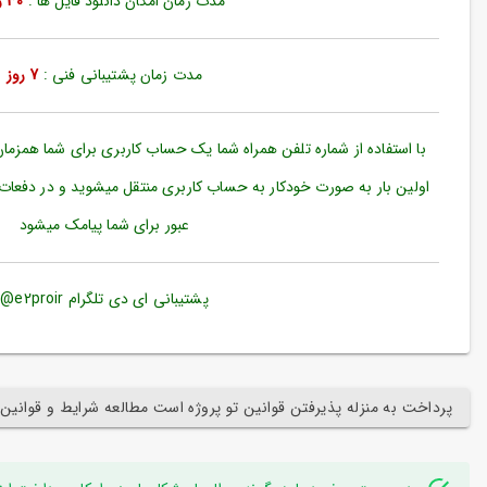
مدت زمان امکان دانلود فایل ها :
30 روز
ورود
به
حساب
کاربری
مدت زمان پشتیبانی فنی :
7 روز
ثبت
نام
با استفاده از شماره تلفن همراه شما یک حساب کاربری برای شما همزما
بازیابی
اولین بار به صورت خودکار به حساب کاربری منتقل میشوید و در دفعات
رمز
عبور برای شما پیامک میشود
عبور
علاقه
مندی
پشتیبانی ای دی تلگرام e2proir@
ها
پرداخت به منزله پذیرفتن قوانین تو پروژه است مطالعه شرایط و قوانین