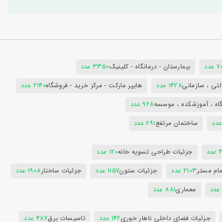
دد
بیمارستان - درمانگاه - کلینیک
3350 عدد
تی ، سازمانی
1428 عدد
هایپر مارکت - مرکز خرید - فروشگاه
2140 عدد
اه ، آموزشکده ، موسسه
928 عدد
ساختمان مرتفع
691 عدد
دد
جزئیات طراحی تسویه خانه
120 عدد
ام مستر
2103 عدد
جزئیات ستون
1157 عدد
جزئیات ساختار
1908 عدد
معماری
881 عدد
جزئیات فضای داخلی ناهار خوری
142 عدد
تاسیسات برق
487 عدد