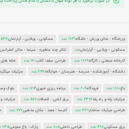
در صورت برخورد با هر گونه سوال یا مشکل یا عدم امکان پرداخت اینترنتی به ایدی تلگر
ورزشگاه - سالن ورزش - باشگاه
1931 عدد
مسکونی ، ویلایی ، آپارتمان
25471 عد
مسکونی - ویلایی - آپارتمان
عدد
تئاتر چند منظوره - سینما - سالن کنفران
کارخانه صنعتی ، کارگاه
1879 عدد
طراحی سقف کاذب
120 عدد
خانه های 
دانشگاه - آموزشکده - مدرسه - هنرستان - خوابگاه
2471 عدد
جزئیات میلگرد
باغ
1810 عدد
فرودگاه
609 عدد
برنامه ریزی شهری
1614 عدد
بلوک وسای
جزئیات پله و راه پله
2377 عدد
برق کشی - اتصالات
566 عدد
جزئیات و
طراحی جزئیات ساختار
4211 عدد
کلیسا - معبد - مکان مذهبی
777 عدد
ج
برق مسکونی
496 عدد
طراحی داخلی
805 عدد
پارک - باغ عمومی
635 عدد