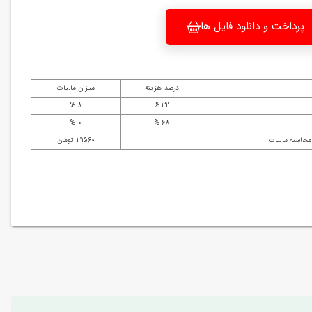
پرداخت و دانلود فایل ها
درصد هزینه
میزان مالیات
8 %
32 %
0 %
68 %
محاسبه مالیات
211560 تومان