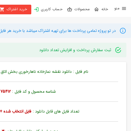
X
محصولات
حساب کاربری
خرید اشتراک
بستن
منو
محصولات
در تو پروژه تمامی پرداخت ها برای تهیه اشتراک میباشد با خرید هر فایل میتوانید به م
تهیه
اشتراک
ثبت سفارش پرداخت و افزایش تعداد دانلود
راهنما
نام فایل : دانلود نقشه نمازخانه ناهارخوری بخش اتاق جزئی
دانلود
خرید
شناسه محصول و کد فایل :
75412
ها
تعداد فایل های قابل دانلود :
فایل انتخاب شده + 35 فایل دیگ
حساب
کاربری