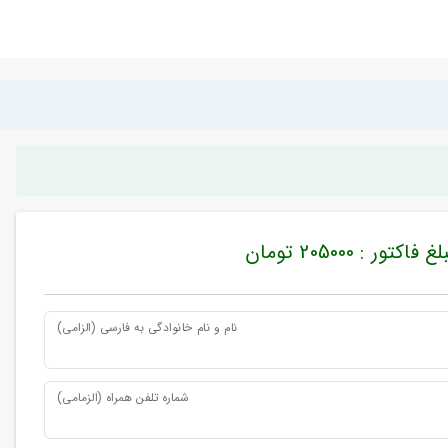
غ فاکتور : 205000 تومان
نام و نام خانوادگی به فارسی (الزامی)
شماره تلفن همراه (الزمامی)