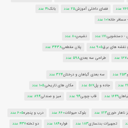
7 عدد
فضای داخلی آموزش
25 عدد
بانک
41 عدد
 مسافر خانه
101 عدد
 - دستشویی
171 عدد
نشیمن
80 عدد
 نقشه های برق
905 عدد
پلان مقطعی
3438 عدد
167 عدد
طراحی سه بعدی
598 عدد
253 عدد
سه بعدی گیاهان و درختان
324 عدد
عدد
جاده و پل
517 عدد
مکان های تاریخی
105 عدد
یاهان
1649 عدد
قاب چوبی
94 عدد
میز و صندلی
894 عدد
 ناهار خوری
123 عدد
بلوک حیوانات
660 عدد
درب و پنجره
605 عدد
تجهیزات بدنسازی
183 عدد
فواره
184 عدد
دو تخته
437 عدد