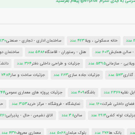
ام e2proir@ پیغام بفرستید
د
خانه مسکونی ، ویلا
423 عدد
ساختمان اداری - تجاری - صنعتی
7830 ع
س - سالن همایش
603 عدد
هتل - رستوران - اقامتگاه
5486 عدد
ساختمان دول
ویلایی - سازمانی
5395 عدد
جزئیات و طراحی داخلی دفتر
364 عدد
دانشگ
 گذاری
573 عدد
جزئیات جاده سازی
263 عدد
جزئیات ساخت و ساز
7484 عدد
ل نقلیه
2367 عدد
باشگاه
409 عدد
جزئیات پروژه های معماری عمومی
344 ع
 فضای داخلی شرکت
160 عدد
نمایشگاه - فروشگاه - مرکز خرید
353 عدد
حم
زئیات لوله کشی
2914 عدد
سالن
38 عدد
اتاق نشیمن - حال - پذیرایی
261 عدد
بانک ها
276 عدد
بلوک مبلمان
5066 عدد
معماری معروف
437 عدد