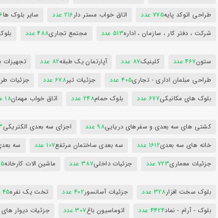
طراحی اتوکد پایه
775 عدد
اتاق خواب مستر دار
216 عدد
سایر بلوک ها
96
شرکت ، دفتر کار ، سازمان ، اداره
513 عدد
مجتمع تجاری
488 عدد
بلوک
ستون
467 عدد
کلینیک
87 عدد
آپارتمان یک طبقه
82 عدد
تجهیزات ب
طراحی مبلمان اداری - تجاری
405 عدد
جزئیات تیر
678 عدد
جزئیات طرا
بلوک های مکانیکی
677 عدد
بلوک حمام
248 عدد
اتاق خواب مهمان
18 عدد
کشتی های سه بعدی و سفرهای دریایی
98 عدد
اجزای سه بعدی الکتریکی
53
خانه های سه بعدی
1612 عدد
سه بعدی ساختمان مرتفع
107 عدد
سه بعد
جزئیات معماری
723 عدد
جزئیات داخلی
387 عدد
ماشین الات کارخانه
385
بلوک سخت افزار
328 عدد
جزئیات آسانسور
402 عدد
تخت یک نفره
45 عدد
بلوک - آرام - نماد
4424 عدد
اتوماسیون باغ
307 عدد
جزئیات دیوار های