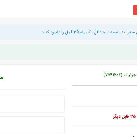
دت حداقل یک ماه 35 فایل را دانلود کنید
ات (کد75412)
مبل
ر