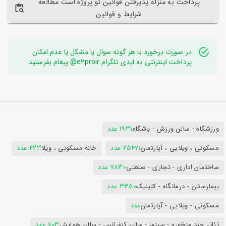
پرداخت به منزله پذیرفتن قوانین تو پروژه است مطالعه
شرایط و قوانین
در صورت برخورد با هر گونه سوال یا مشکل یا عدم امکان
پرداخت اینترنتی به ایدی تلگرام e2proir@ پیغام بفرستید
ورزشگاه - سالن ورزش - باشگاه
1931 عدد
مسکونی ، ویلایی ، آپارتمان
25471 عدد
خانه مسکونی ، ویلا
423 عدد
ساختمان اداری - تجاری - صنعتی
7830 عدد
بیمارستان - درمانگاه - کلینیک
3350 عدد
مسکونی - ویلایی - آپارتمان
عدد
تئاتر چند منظوره - سینما - سالن کنفرانس - سالن همایش
603 عدد