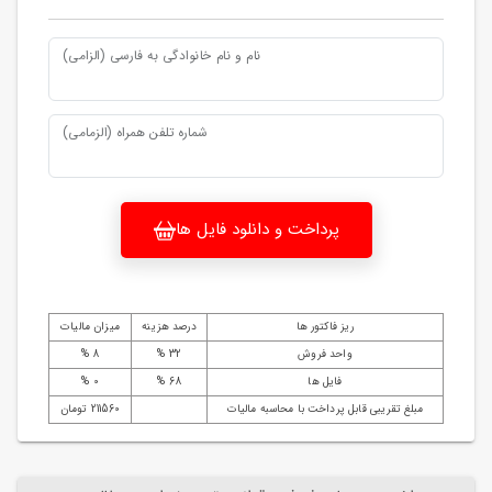
نام و نام خانوادگی به فارسی (الزامی)
شماره تلفن همراه (الزمامی)
پرداخت و دانلود فایل ها
ریز فاکتور ها
درصد هزینه
میزان مالیات
واحد فروش
32 %
8 %
فایل ها
68 %
0 %
مبلغ تقریبی قابل پرداخت با محاسبه مالیات
211560 تومان