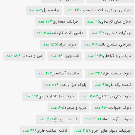
طراحی تریدی بافت سه بعدی
230 عدد
جاده و پل
517 عدد
مکان های تاریخی
105 عدد
جزئیات معماری
723 عدد
جزئیات داخلی
387 عدد
ماشین الات کارخانه
385 عدد
طراحی مبلمان بانک
145 عدد
بلوک افراد
1556 عدد
درختان و گیاهان
1649 عدد
قاب چوبی
94 عدد
میز و صندلی
894 عدد
بلوک سخت افزار
328 عدد
جزئیات آسانسور
402 عدد
تخت یک نفره
45 عدد
بلوک مبل راحتی
504 عدد
بلوک های بهداشتی
1655 عدد
بلوک میز ناهار خوری
123 عدد
بلوک حیوانات
660 عدد
درب و پنجره
605 عدد
بلوک - آرام - نماد
4424 عدد
اتوماسیون باغ
307 عدد
جزئیات دیوار های آجری
359 عدد
قالب اسکلت فلزی
446 عدد