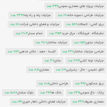
جزئیات پروژه های معماری عمومی
344 عدد
جزئیات طراحی تسویه خانه
120 عدد
جزئیات پله و راه پله
2377 عدد
برق کشی - اتصالات
566 عدد
جزئیات و فضای داخلی شرکت
160 عدد
نمایشگاه - فروشگاه - مرکز خرید
353 عدد
حمام مستر
2103 عدد
جزئیات ستون
1157 عدد
جزئیات ساختار
1908 عدد
طراحی جزئیات ساختار
4211 عدد
کلیسا - معبد - مکان مذهبی
777 عدد
جزئیات لوله کشی
2914 عدد
سالن
38 عدد
اتاق نشیمن - حال - پذیرایی
261 عدد
معماری
881 عدد
برق مسکونی
496 عدد
طراحی داخلی
805 عدد
پارک - باغ عمومی
635 عدد
بانک ها
276 عدد
بلوک مبلمان
5066 عدد
معماری معروف
437 عدد
جزئیات فضای داخلی ناهار خوری
142 عدد