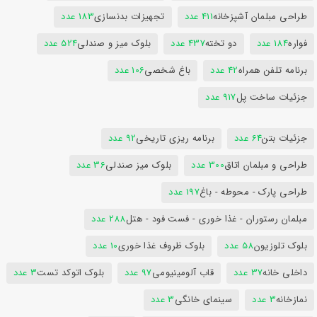
طراحی مبلمان آشپزخانه
411 عدد
تجهیزات بدنسازی
183 عدد
فواره
184 عدد
دو تخته
437 عدد
بلوک میز و صندلی
524 عدد
برنامه تلفن همراه
42 عدد
باغ شخصی
106 عدد
جزئیات ساخت پل
917 عدد
جزئیات بتن
64 عدد
برنامه ریزی تاریخی
92 عدد
طراحی و مبلمان اتاق
300 عدد
بلوک میز صندلی
36 عدد
طراحی پارک - محوطه - باغ
197 عدد
مبلمان رستوران - غذا خوری - فست فود - هتل
288 عدد
بلوک تلوزیون
58 عدد
بلوک ظروف غذا خوری
10 عدد
داخلی خانه
37 عدد
قاب آلومینیومی
97 عدد
بلوک اتوکد تست
3 عدد
نمازخانه
3 عدد
سینمای خانگی
3 عدد