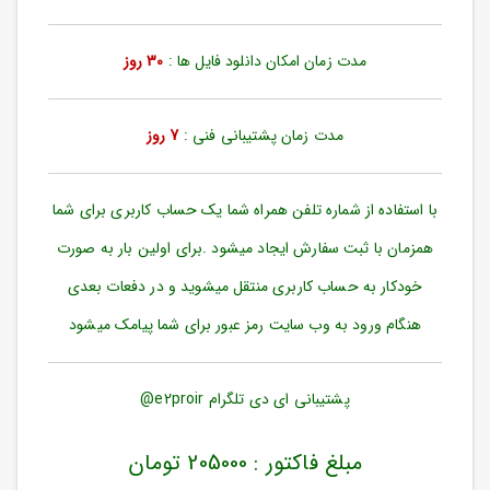
ورود
به
حساب
مدت زمان امکان دانلود فایل ها :
30 روز
کاربری
ثبت
مدت زمان پشتیبانی فنی :
7 روز
نام
بازیابی
رمز
با استفاده از شماره تلفن همراه شما یک حساب کاربری برای شما
عبور
همزمان با ثبت سفارش ایجاد میشود .برای اولین بار به صورت
علاقه
خودکار به حساب کاربری منتقل میشوید و در دفعات بعدی
مندی
ها
هنگام ورود به وب سایت رمز عبور برای شما پیامک میشود
پشتیبانی ای دی تلگرام e2proir@
مبلغ فاکتور : 205000 تومان