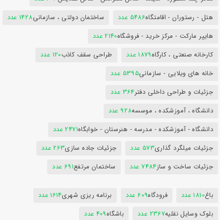
هتل - رستوران - اقامتگاه
5486 عدد
ساختمان دولتی ، سازمانی
1428 عدد
هایپر مارکت - مرکز خرید - فروشگاه
2140 عدد
کارخانه صنعتی ، کارگاه
1879 عدد
طراحی سقف کاذب
120 عدد
خانه های ویلایی - سازمانی
5395 عدد
جزئیات و طراحی داخلی دفتر
364 عدد
دانشگاه ، آموزشکده ، موسسه
928 عدد
دانشگاه - آموزشکده - مدرسه - هنرستان - خوابگاه
2471 عدد
جزئیات میلگرد گذاری
573 عدد
جزئیات جاده سازی
263 عدد
جزئیات ساخت و ساز
7484 عدد
ساختمان مرتفع
691 عدد
باغ
1810 عدد
فرودگاه
609 عدد
برنامه ریزی شهری
1614 عدد
بلوک وسایل نقلیه
2367 عدد
باشگاه
409 عدد