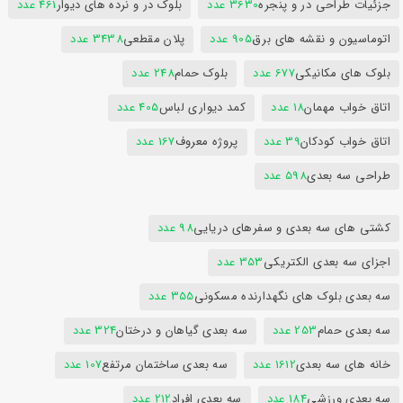
جزئیات طراحی در و پنجره
3630 عدد
بلوک در و نرده های دیوار
461 عدد
اتوماسیون و نقشه های برق
905 عدد
پلان مقطعی
3438 عدد
بلوک های مکانیکی
677 عدد
بلوک حمام
248 عدد
اتاق خواب مهمان
18 عدد
کمد دیواری لباس
405 عدد
اتاق خواب کودکان
39 عدد
پروژه معروف
167 عدد
طراحی سه بعدی
598 عدد
کشتی های سه بعدی و سفرهای دریایی
98 عدد
اجزای سه بعدی الکتریکی
353 عدد
سه بعدی بلوک های نگهدارنده مسکونی
355 عدد
سه بعدی حمام
253 عدد
سه بعدی گیاهان و درختان
324 عدد
خانه های سه بعدی
1612 عدد
سه بعدی ساختمان مرتفع
107 عدد
سه بعدی ورزشی
184 عدد
سه بعدی افراد
212 عدد