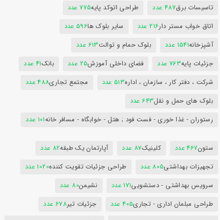
تاسیسات برق
487 عدد
طراحی اتوکد پایه
775 عدد
اتاق خواب مستر دار
216 عدد
سایر بلوک ها
596 عدد
آشپزخانه
1541 عدد
بلوک حمام و توالت
613 عدد
جزئیات پایه
763 عدد
فضای داخلی آموزش
25 عدد
بانک
41 عدد
شرکت ، دفتر کار ، سازمان ، اداره
513 عدد
مجتمع تجاری
488 عدد
بلوک های حمل و نقل
643 عدد
رستوران - غذا خوری - فست فود ; هتل - خوابگاه - مسافر خانه
101 عدد
ستون
467 عدد
کلینیک
87 عدد
آپارتمان یک طبقه
82 عدد
تجهیزات بهداشتی
805 عدد
طراحی جزئیات تقویت کننده
1020 عدد
سرویس بهداشتی - دستشویی
171 عدد
نشیمن
80 عدد
طراحی مبلمان اداری - تجاری
405 عدد
جزئیات تیر
678 عدد