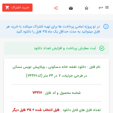
نو
خرید اشتراک
X
بستن
منو
محصولات
در تو پروژه تمامی پرداخت ها برای تهیه اشتراک میباشد با خرید هر
فایل میتوانید به مدت حداقل یک ماه 35 فایل را دانلود کنید
تهیه
اشتراک
ثبت سفارش پرداخت و افزایش تعداد دانلود
راهنما
نام فایل : دانلود نقشه خانه مسکونی ، ویلاپیش نویس مسکن
دانلود
خرید
در طرحی جزئیات، 7 در 34 متر (کد74997)
ها
شناسه محصول و کد فایل :
74997
حساب
کاربری
تعداد فایل های قابل دانلود :
فایل انتخاب شده + 35 فایل دیگر