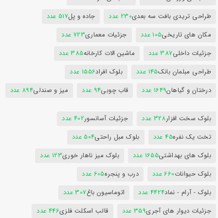
طراحی تریدی بافت سه بعدی
230 عدد
جاده و پل
517 عدد
مکان های تاریخی
105 عدد
جزئیات معماری
723 عدد
جزئیات داخلی
387 عدد
ماشین الات کارخانه
385 عدد
طراحی مبلمان بانک
145 عدد
بلوک افراد
1556 عدد
درختان و گیاهان
1649 عدد
قاب چوبی
94 عدد
میز و صندلی
894 عدد
بلوک سخت افزار
328 عدد
جزئیات آسانسور
402 عدد
تخت یک نفره
45 عدد
بلوک مبل راحتی
504 عدد
بلوک های بهداشتی
1655 عدد
بلوک میز ناهار خوری
123 عدد
بلوک حیوانات
660 عدد
درب و پنجره
605 عدد
بلوک - آرام - نماد
4424 عدد
اتوماسیون باغ
307 عدد
جزئیات دیوار های آجری
359 عدد
قالب اسکلت فلزی
446 عدد