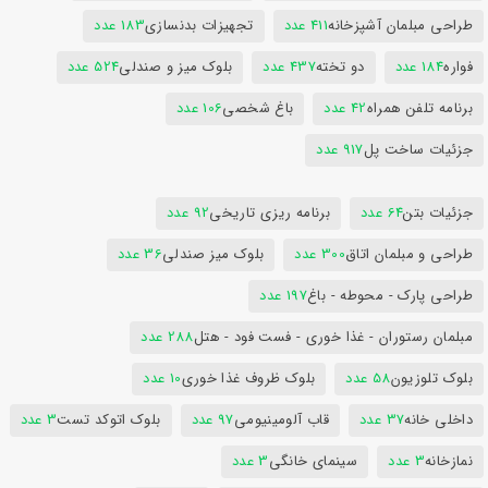
طراحی مبلمان آشپزخانه
411 عدد
تجهیزات بدنسازی
183 عدد
فواره
184 عدد
دو تخته
437 عدد
بلوک میز و صندلی
524 عدد
برنامه تلفن همراه
42 عدد
باغ شخصی
106 عدد
جزئیات ساخت پل
917 عدد
جزئیات بتن
64 عدد
برنامه ریزی تاریخی
92 عدد
طراحی و مبلمان اتاق
300 عدد
بلوک میز صندلی
36 عدد
طراحی پارک - محوطه - باغ
197 عدد
مبلمان رستوران - غذا خوری - فست فود - هتل
288 عدد
بلوک تلوزیون
58 عدد
بلوک ظروف غذا خوری
10 عدد
داخلی خانه
37 عدد
قاب آلومینیومی
97 عدد
بلوک اتوکد تست
3 عدد
نمازخانه
3 عدد
سینمای خانگی
3 عدد