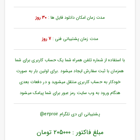
ورود
به
حساب
مدت زمان امکان دانلود فایل ها :
30 روز
کاربری
ثبت
مدت زمان پشتیبانی فنی :
7 روز
نام
بازیابی
رمز
با استفاده از شماره تلفن همراه شما یک حساب کاربری برای شما
عبور
همزمان با ثبت سفارش ایجاد میشود .برای اولین بار به صورت
علاقه
خودکار به حساب کاربری منتقل میشوید و در دفعات بعدی
مندی
ها
هنگام ورود به وب سایت رمز عبور برای شما پیامک میشود
پشتیبانی ای دی تلگرام e2proir@
مبلغ فاکتور : 205000 تومان