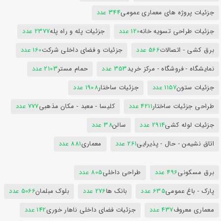
جزئیات پروژه های معماری عمومی
344 عدد
جزئیات طراحی تسویه خانه
120 عدد
جزئیات پله و راه پله
2377 عدد
برق کشی - اتصالات
566 عدد
جزئیات و فضای داخلی شرکت
160 عدد
نمایشگاه - فروشگاه - مرکز خرید
353 عدد
حمام مستر
2103 عدد
جزئیات ستون
1157 عدد
جزئیات ساختار
1908 عدد
طراحی جزئیات ساختار
4211 عدد
کلیسا - معبد - مکان مذهبی
777 عدد
جزئیات لوله کشی
2914 عدد
سالن
38 عدد
اتاق نشیمن - حال - پذیرایی
261 عدد
معماری
881 عدد
برق مسکونی
496 عدد
طراحی داخلی
805 عدد
پارک - باغ عمومی
635 عدد
بانک ها
276 عدد
بلوک مبلمان
5066 عدد
معماری معروف
437 عدد
جزئیات فضای داخلی ناهار خوری
142 عدد