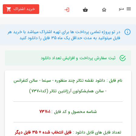
نو
خرید اشتراک
X
بستن
منو
محصولات
در تو پروژه تمامی پرداخت ها برای تهیه اشتراک میباشد با خرید هر
فایل میتوانید به مدت حداقل یک ماه 35 فایل را دانلود کنید
تهیه
اشتراک
ثبت سفارش پرداخت و افزایش تعداد دانلود
راهنما
نام فایل : دانلود نقشه تئاتر چند منظوره - سینما - سالن کنفرانس
دانلود
خرید
- سالن همایشکولون آرژانتین تئاتر (کد73701)
ها
شناسه محصول و کد فایل :
73701
حساب
کاربری
تعداد فایل های قابل دانلود :
فایل انتخاب شده + 35 فایل دیگر