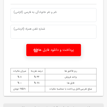
نام و نام خانوادگی به فارسی (الزامی)
شماره تلفن همراه (الزمامی)
پرداخت و دانلود فایل ها
ریز فاکتور ها
درصد هزینه
میزان مالیات
واحد فروش
32 %
8 %
فایل ها
68 %
0 %
مبلغ تقریبی قابل پرداخت با محاسبه مالیات
211560 تومان