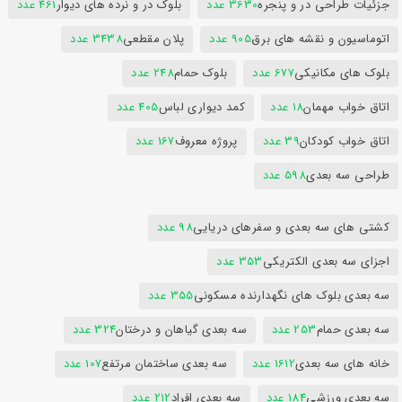
جزئیات طراحی در و پنجره
3630 عدد
بلوک در و نرده های دیوار
461 عدد
اتوماسیون و نقشه های برق
905 عدد
پلان مقطعی
3438 عدد
بلوک های مکانیکی
677 عدد
بلوک حمام
248 عدد
اتاق خواب مهمان
18 عدد
کمد دیواری لباس
405 عدد
اتاق خواب کودکان
39 عدد
پروژه معروف
167 عدد
طراحی سه بعدی
598 عدد
کشتی های سه بعدی و سفرهای دریایی
98 عدد
اجزای سه بعدی الکتریکی
353 عدد
سه بعدی بلوک های نگهدارنده مسکونی
355 عدد
سه بعدی حمام
253 عدد
سه بعدی گیاهان و درختان
324 عدد
خانه های سه بعدی
1612 عدد
سه بعدی ساختمان مرتفع
107 عدد
سه بعدی ورزشی
184 عدد
سه بعدی افراد
212 عدد