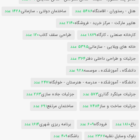
هتل - رستوران - اقامتگاه
5486 عدد
ساختمان دولتی ، سازمانی
1428 عدد
هایپر مارکت - مرکز خرید - فروشگاه
2140 عدد
کارخانه صنعتی ، کارگاه
1879 عدد
طراحی سقف کاذب
120 عدد
خانه های ویلایی - سازمانی
5395 عدد
جزئیات و طراحی داخلی دفتر
364 عدد
دانشگاه ، آموزشکده ، موسسه
928 عدد
دانشگاه - آموزشکده - مدرسه - هنرستان - خوابگاه
2471 عدد
جزئیات میلگرد گذاری
573 عدد
جزئیات جاده سازی
263 عدد
جزئیات ساخت و ساز
7484 عدد
ساختمان مرتفع
691 عدد
باغ
1810 عدد
فرودگاه
609 عدد
برنامه ریزی شهری
1614 عدد
بلوک وسایل نقلیه
2367 عدد
باشگاه
409 عدد