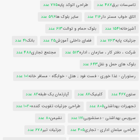
تاسیسات برق
487 عدد
طراحی اتوکد پایه
775 عدد
اتاق خواب مستر دار
216 عدد
سایر بلوک ها
596 عدد
آشپزخانه
1541 عدد
بلوک حمام و توالت
613 عدد
جزئیات پایه
763 عدد
فضای داخلی آموزش
25 عدد
بانک
41 عدد
شرکت ، دفتر کار ، سازمان ، اداره
513 عدد
مجتمع تجاری
488 عدد
بلوک های حمل و نقل
643 عدد
رستوران - غذا خوری - فست فود ; هتل - خوابگاه - مسافر خانه
101 عدد
ستون
467 عدد
کلینیک
87 عدد
آپارتمان یک طبقه
82 عدد
تجهیزات بهداشتی
805 عدد
طراحی جزئیات تقویت کننده
1020 عدد
سرویس بهداشتی - دستشویی
171 عدد
نشیمن
80 عدد
طراحی مبلمان اداری - تجاری
405 عدد
جزئیات تیر
678 عدد