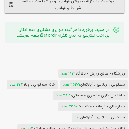
پرداخت به منزله پذیرفتن قوانین تو پروژه است مطالعه
شرایط و قوانین
در صورت برخورد با هر گونه سوال یا مشکل یا عدم امکان
پرداخت اینترنتی به ایدی تلگرام e2proir@ پیغام بفرستید
ورزشگاه - سالن ورزش - باشگاه
1931 عدد
مسکونی ، ویلایی ، آپارتمان
25471 عدد
خانه مسکونی ، ویلا
423 عدد
ساختمان اداری - تجاری - صنعتی
7830 عدد
بیمارستان - درمانگاه - کلینیک
3350 عدد
مسکونی - ویلایی - آپارتمان
عدد
تئاتر چند منظوره - سینما - سالن کنفرانس - سالن همایش
603 عدد