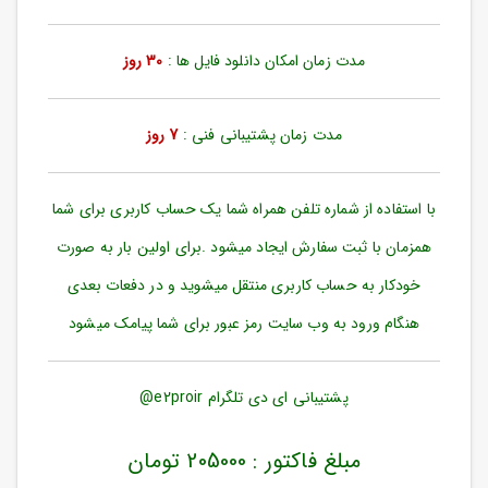
ورود
به
حساب
مدت زمان امکان دانلود فایل ها :
30 روز
کاربری
ثبت
مدت زمان پشتیبانی فنی :
7 روز
نام
بازیابی
رمز
با استفاده از شماره تلفن همراه شما یک حساب کاربری برای شما
عبور
همزمان با ثبت سفارش ایجاد میشود .برای اولین بار به صورت
علاقه
خودکار به حساب کاربری منتقل میشوید و در دفعات بعدی
مندی
ها
هنگام ورود به وب سایت رمز عبور برای شما پیامک میشود
پشتیبانی ای دی تلگرام e2proir@
مبلغ فاکتور : 205000 تومان