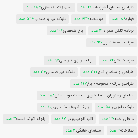
طراحی مبلمان آشپزخانه
411 عدد
تجهیزات بدنسازی
183 عدد
فواره
184 عدد
دو تخته
437 عدد
بلوک میز و صندلی
524 عدد
برنامه تلفن همراه
42 عدد
باغ شخصی
106 عدد
جزئیات ساخت پل
917 عدد
جزئیات بتن
64 عدد
برنامه ریزی تاریخی
92 عدد
طراحی و مبلمان اتاق
300 عدد
بلوک میز صندلی
36 عدد
طراحی پارک - محوطه - باغ
197 عدد
مبلمان رستوران - غذا خوری - فست فود - هتل
288 عدد
بلوک تلوزیون
58 عدد
بلوک ظروف غذا خوری
10 عدد
داخلی خانه
37 عدد
قاب آلومینیومی
97 عدد
بلوک اتوکد تست
3 عدد
نمازخانه
3 عدد
سینمای خانگی
3 عدد