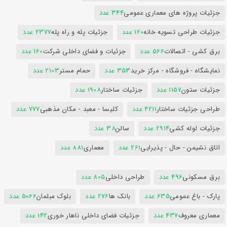
جزئیات پروژه های معماری عمومی
344 عدد
جزئیات طراحی تسویه خانه
120 عدد
جزئیات پله و راه پله
2377 عدد
برق کشی - اتصالات
566 عدد
جزئیات و فضای داخلی شرکت
160 عدد
نمایشگاه - فروشگاه - مرکز خرید
353 عدد
حمام مستر
2103 عدد
جزئیات ستون
1157 عدد
جزئیات ساختار
1908 عدد
طراحی جزئیات ساختار
4211 عدد
کلیسا - معبد - مکان مذهبی
777 عدد
جزئیات لوله کشی
2914 عدد
سالن
38 عدد
اتاق نشیمن - حال - پذیرایی
261 عدد
معماری
881 عدد
برق مسکونی
496 عدد
طراحی داخلی
805 عدد
پارک - باغ عمومی
635 عدد
بانک ها
276 عدد
بلوک مبلمان
5066 عدد
معماری معروف
437 عدد
جزئیات فضای داخلی ناهار خوری
142 عدد