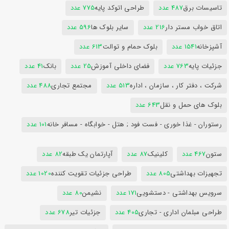
تاسیسات برق
487 عدد
طراحی اتوکد پایه
775 عدد
اتاق خواب مستر دار
216 عدد
سایر بلوک ها
596 عدد
آشپزخانه
1541 عدد
بلوک حمام و توالت
613 عدد
جزئیات پایه
763 عدد
فضای داخلی آموزش
25 عدد
بانک
41 عدد
شرکت ، دفتر کار ، سازمان ، اداره
513 عدد
مجتمع تجاری
488 عدد
بلوک های حمل و نقل
643 عدد
رستوران - غذا خوری - فست فود ; هتل - خوابگاه - مسافر خانه
101 عدد
ستون
467 عدد
کلینیک
87 عدد
آپارتمان یک طبقه
82 عدد
تجهیزات بهداشتی
805 عدد
طراحی جزئیات تقویت کننده
1020 عدد
سرویس بهداشتی - دستشویی
171 عدد
نشیمن
80 عدد
طراحی مبلمان اداری - تجاری
405 عدد
جزئیات تیر
678 عدد