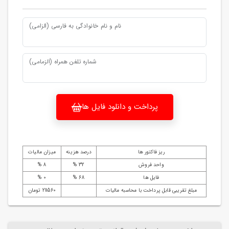
نام و نام خانوادگی به فارسی (الزامی)
شماره تلفن همراه (الزمامی)
پرداخت و دانلود فایل ها
ریز فاکتور ها
درصد هزینه
میزان مالیات
واحد فروش
32 %
8 %
فایل ها
68 %
0 %
مبلغ تقریبی قابل پرداخت با محاسبه مالیات
211560 تومان