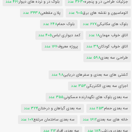
جزئیات طراحی در و پنجره
3630 عدد
بلوک در و نرده های دیوار
461 عدد
اتوماسیون و نقشه های برق
905 عدد
پلان مقطعی
3438 عدد
بلوک های مکانیکی
677 عدد
بلوک حمام
248 عدد
اتاق خواب مهمان
18 عدد
کمد دیواری لباس
405 عدد
اتاق خواب کودکان
39 عدد
پروژه معروف
167 عدد
طراحی سه بعدی
598 عدد
کشتی های سه بعدی و سفرهای دریایی
98 عدد
اجزای سه بعدی الکتریکی
353 عدد
سه بعدی بلوک های نگهدارنده مسکونی
355 عدد
سه بعدی حمام
253 عدد
سه بعدی گیاهان و درختان
324 عدد
خانه های سه بعدی
1612 عدد
سه بعدی ساختمان مرتفع
107 عدد
سه بعدی ورزشی
184 عدد
سه بعدی افراد
212 عدد