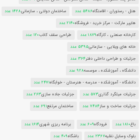
هتل - رستوران - اقامتگاه
5486 عدد
ساختمان دولتی ، سازمانی
1428 عدد
هایپر مارکت - مرکز خرید - فروشگاه
2140 عدد
کارخانه صنعتی ، کارگاه
1879 عدد
طراحی سقف کاذب
120 عدد
خانه های ویلایی - سازمانی
5395 عدد
جزئیات و طراحی داخلی دفتر
364 عدد
دانشگاه ، آموزشکده ، موسسه
928 عدد
دانشگاه - آموزشکده - مدرسه - هنرستان - خوابگاه
2471 عدد
جزئیات میلگرد گذاری
573 عدد
جزئیات جاده سازی
263 عدد
جزئیات ساخت و ساز
7484 عدد
ساختمان مرتفع
691 عدد
باغ
1810 عدد
فرودگاه
609 عدد
برنامه ریزی شهری
1614 عدد
بلوک وسایل نقلیه
2367 عدد
باشگاه
409 عدد