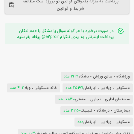
پرداخت به منزله پذیرفتن قوانین تو پروژه است مطالعه
شرایط و قوانین
در صورت برخورد با هر گونه سوال یا مشکل یا عدم امکان
پرداخت اینترنتی به ایدی تلگرام e2proir@ پیغام بفرستید
ورزشگاه - سالن ورزش - باشگاه
1931 عدد
مسکونی ، ویلایی ، آپارتمان
25471 عدد
خانه مسکونی ، ویلا
423 عدد
ساختمان اداری - تجاری - صنعتی
7830 عدد
بیمارستان - درمانگاه - کلینیک
3350 عدد
مسکونی - ویلایی - آپارتمان
عدد
تئاتر چند منظوره - سینما - سالن کنفرانس - سالن همایش
603 عدد