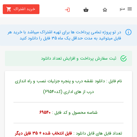
نو
خرید اشتراک
X
بستن
منو
محصولات
در تو پروژه تمامی پرداخت ها برای تهیه اشتراک میباشد با خرید هر
فایل میتوانید به مدت حداقل یک ماه 35 فایل را دانلود کنید
تهیه
اشتراک
ثبت سفارش پرداخت و افزایش تعداد دانلود
راهنما
نام فایل : دانلود نقشه درب و پنجره جزئیات نصب و راه اندازی
دانلود
خرید
درب از های اداری (کد69540)
ها
شناسه محصول و کد فایل :
69540
حساب
کاربری
تعداد فایل های قابل دانلود :
فایل انتخاب شده + 35 فایل دیگر