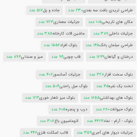
طراحی تریدی بافت سه بعدی
230 عدد
جاده و پل
517 عدد
مکان های تاریخی
105 عدد
جزئیات معماری
723 عدد
جزئیات داخلی
387 عدد
ماشین الات کارخانه
385 عدد
طراحی مبلمان بانک
145 عدد
بلوک افراد
1556 عدد
درختان و گیاهان
1649 عدد
قاب چوبی
94 عدد
میز و صندلی
894 عدد
بلوک سخت افزار
328 عدد
جزئیات آسانسور
402 عدد
تخت یک نفره
45 عدد
بلوک مبل راحتی
504 عدد
بلوک های بهداشتی
1655 عدد
بلوک میز ناهار خوری
123 عدد
بلوک حیوانات
660 عدد
درب و پنجره
605 عدد
بلوک - آرام - نماد
4424 عدد
اتوماسیون باغ
307 عدد
جزئیات دیوار های آجری
359 عدد
قالب اسکلت فلزی
446 عدد