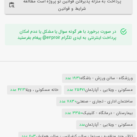
پرداخت به منزله پذیرفتن قوانین تو پروژه است مطالعه
شرایط و قوانین
در صورت برخورد با هر گونه سوال یا مشکل یا عدم امکان
پرداخت اینترنتی به ایدی تلگرام e2proir@ پیغام بفرستید
ورزشگاه - سالن ورزش - باشگاه
1931 عدد
مسکونی ، ویلایی ، آپارتمان
25471 عدد
خانه مسکونی ، ویلا
423 عدد
ساختمان اداری - تجاری - صنعتی
7830 عدد
بیمارستان - درمانگاه - کلینیک
3350 عدد
مسکونی - ویلایی - آپارتمان
عدد
تئاتر چند منظوره - سینما - سالن کنفرانس - سالن همایش
603 عدد