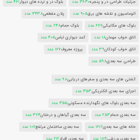
جزئیات طراحی در و پنجره
3630 عدد
بلوک در و نرده های دیوار
461 عدد
اتوماسیون و نقشه های برق
905 عدد
پلان مقطعی
3438 عدد
بلوک های مکانیکی
677 عدد
بلوک حمام
248 عدد
اتاق خواب مهمان
18 عدد
کمد دیواری لباس
405 عدد
اتاق خواب کودکان
39 عدد
پروژه معروف
167 عدد
طراحی سه بعدی
598 عدد
کشتی های سه بعدی و سفرهای دریایی
98 عدد
اجزای سه بعدی الکتریکی
353 عدد
سه بعدی بلوک های نگهدارنده مسکونی
355 عدد
سه بعدی حمام
253 عدد
سه بعدی گیاهان و درختان
324 عدد
خانه های سه بعدی
1612 عدد
سه بعدی ساختمان مرتفع
107 عدد
سه بعدی ورزشی
184 عدد
سه بعدی افراد
212 عدد