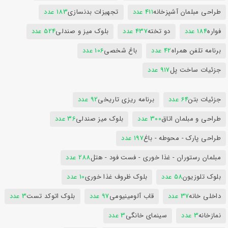
طراحی مبلمان آشپزخانه
411 عدد
تجهیزات بدنسازی
183 عدد
فواره
184 عدد
دو تخته
437 عدد
بلوک میز و صندلی
524 عدد
برنامه تلفن همراه
42 عدد
باغ شخصی
106 عدد
جزئیات ساخت پل
917 عدد
جزئیات بتن
64 عدد
برنامه ریزی تاریخی
92 عدد
طراحی و مبلمان اتاق
300 عدد
بلوک میز صندلی
36 عدد
طراحی پارک - محوطه - باغ
197 عدد
مبلمان رستوران - غذا خوری - فست فود - هتل
288 عدد
بلوک تلوزیون
58 عدد
بلوک ظروف غذا خوری
10 عدد
داخلی خانه
37 عدد
قاب آلومینیومی
97 عدد
بلوک اتوکد تست
3 عدد
نمازخانه
3 عدد
سینمای خانگی
3 عدد