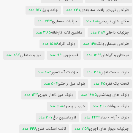
طراحی تریدی بافت سه بعدی
230 عدد
جاده و پل
517 عدد
مکان های تاریخی
105 عدد
جزئیات معماری
723 عدد
جزئیات داخلی
387 عدد
ماشین الات کارخانه
385 عدد
طراحی مبلمان بانک
145 عدد
بلوک افراد
1556 عدد
درختان و گیاهان
1649 عدد
قاب چوبی
94 عدد
میز و صندلی
894 عدد
بلوک سخت افزار
328 عدد
جزئیات آسانسور
402 عدد
تخت یک نفره
45 عدد
بلوک مبل راحتی
504 عدد
بلوک های بهداشتی
1655 عدد
بلوک میز ناهار خوری
123 عدد
بلوک حیوانات
660 عدد
درب و پنجره
605 عدد
بلوک - آرام - نماد
4424 عدد
اتوماسیون باغ
307 عدد
جزئیات دیوار های آجری
359 عدد
قالب اسکلت فلزی
446 عدد