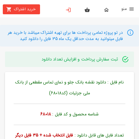
نو
خرید اشتراک
X
بستن
منو
محصولات
در تو پروژه تمامی پرداخت ها برای تهیه اشتراک میباشد با خرید هر
فایل میتوانید به مدت حداقل یک ماه 35 فایل را دانلود کنید
تهیه
اشتراک
ثبت سفارش پرداخت و افزایش تعداد دانلود
راهنما
نام فایل : دانلود نقشه بانک جلو و نمای تماس مقطعی از بانک
دانلود
خرید
ملی جزئیات (کد68018)
ها
شناسه محصول و کد فایل :
68018
حساب
کاربری
تعداد فایل های قابل دانلود :
فایل انتخاب شده + 35 فایل دیگر