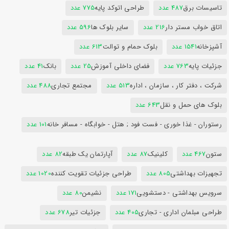
تاسیسات برق
487 عدد
طراحی اتوکد پایه
775 عدد
اتاق خواب مستر دار
216 عدد
سایر بلوک ها
596 عدد
آشپزخانه
1541 عدد
بلوک حمام و توالت
613 عدد
جزئیات پایه
763 عدد
فضای داخلی آموزش
25 عدد
بانک
41 عدد
شرکت ، دفتر کار ، سازمان ، اداره
513 عدد
مجتمع تجاری
488 عدد
بلوک های حمل و نقل
643 عدد
رستوران - غذا خوری - فست فود ; هتل - خوابگاه - مسافر خانه
101 عدد
ستون
467 عدد
کلینیک
87 عدد
آپارتمان یک طبقه
82 عدد
تجهیزات بهداشتی
805 عدد
طراحی جزئیات تقویت کننده
1020 عدد
سرویس بهداشتی - دستشویی
171 عدد
نشیمن
80 عدد
طراحی مبلمان اداری - تجاری
405 عدد
جزئیات تیر
678 عدد