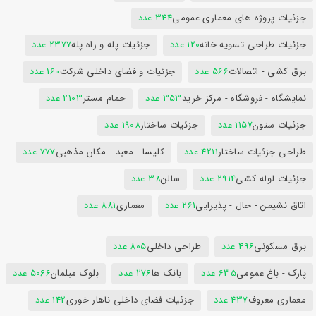
جزئیات پروژه های معماری عمومی
344 عدد
جزئیات طراحی تسویه خانه
120 عدد
جزئیات پله و راه پله
2377 عدد
برق کشی - اتصالات
566 عدد
جزئیات و فضای داخلی شرکت
160 عدد
نمایشگاه - فروشگاه - مرکز خرید
353 عدد
حمام مستر
2103 عدد
جزئیات ستون
1157 عدد
جزئیات ساختار
1908 عدد
طراحی جزئیات ساختار
4211 عدد
کلیسا - معبد - مکان مذهبی
777 عدد
جزئیات لوله کشی
2914 عدد
سالن
38 عدد
اتاق نشیمن - حال - پذیرایی
261 عدد
معماری
881 عدد
برق مسکونی
496 عدد
طراحی داخلی
805 عدد
پارک - باغ عمومی
635 عدد
بانک ها
276 عدد
بلوک مبلمان
5066 عدد
معماری معروف
437 عدد
جزئیات فضای داخلی ناهار خوری
142 عدد