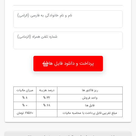
نام و نام خانوادگی به فارسی (الزامی)
شماره تلفن همراه (الزمامی)
پرداخت و دانلود فایل ها
ریز فاکتور ها
درصد هزینه
میزان مالیات
واحد فروش
32 %
8 %
فایل ها
68 %
0 %
مبلغ تقریبی قابل پرداخت با محاسبه مالیات
211560 تومان