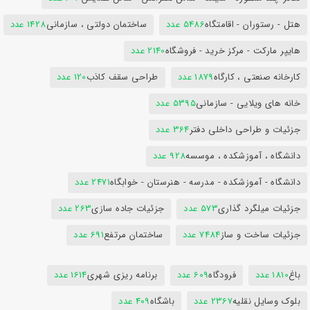
هتل - رستوران - اقامتگاه
5486 عدد
ساختمان دولتی ، سازمانی
1428 عدد
هایپر مارکت - مرکز خرید - فروشگاه
2140 عدد
کارخانه صنعتی ، کارگاه
1879 عدد
طراحی سقف کاذب
120 عدد
خانه های ویلایی - سازمانی
5395 عدد
جزئیات و طراحی داخلی دفتر
364 عدد
دانشگاه ، آموزشکده ، موسسه
928 عدد
دانشگاه - آموزشکده - مدرسه - هنرستان - خوابگاه
2471 عدد
جزئیات میلگرد گذاری
573 عدد
جزئیات جاده سازی
263 عدد
جزئیات ساخت و ساز
7484 عدد
ساختمان مرتفع
691 عدد
باغ
1810 عدد
فرودگاه
609 عدد
برنامه ریزی شهری
1614 عدد
بلوک وسایل نقلیه
2367 عدد
باشگاه
409 عدد