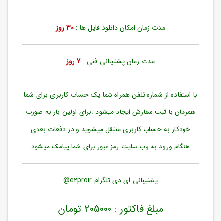
ورود
به
حساب
مدت زمان امکان دانلود فایل ها :
30 روز
کاربری
ثبت
مدت زمان پشتیبانی فنی :
7 روز
نام
بازیابی
رمز
با استفاده از شماره تلفن همراه شما یک حساب کاربری برای شما
عبور
همزمان با ثبت سفارش ایجاد میشود .برای اولین بار به صورت
علاقه
خودکار به حساب کاربری منتقل میشوید و در دفعات بعدی
مندی
ها
هنگام ورود به وب سایت رمز عبور برای شما پیامک میشود
پشتیبانی ای دی تلگرام e2proir@
مبلغ فاکتور : 205000 تومان