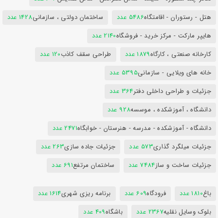
هتل - رستوران - اقامتگاه
5486 عدد
ساختمان دولتی ، سازمانی
1428 عدد
هایپر مارکت - مرکز خرید - فروشگاه
2140 عدد
کارخانه صنعتی ، کارگاه
1879 عدد
طراحی سقف کاذب
120 عدد
خانه های ویلایی - سازمانی
5395 عدد
جزئیات و طراحی داخلی دفتر
364 عدد
دانشگاه ، آموزشکده ، موسسه
928 عدد
دانشگاه - آموزشکده - مدرسه - هنرستان - خوابگاه
2471 عدد
جزئیات میلگرد گذاری
573 عدد
جزئیات جاده سازی
263 عدد
جزئیات ساخت و ساز
7484 عدد
ساختمان مرتفع
691 عدد
باغ
1810 عدد
فرودگاه
609 عدد
برنامه ریزی شهری
1614 عدد
بلوک وسایل نقلیه
2367 عدد
باشگاه
409 عدد