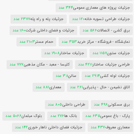
جزئیات پروژه های معماری عمومی
344 عدد
جزئیات طراحی تسویه خانه
120 عدد
جزئیات پله و راه پله
2377 عدد
برق کشی - اتصالات
566 عدد
جزئیات و فضای داخلی شرکت
160 عدد
نمایشگاه - فروشگاه - مرکز خرید
353 عدد
حمام مستر
2103 عدد
جزئیات ستون
1157 عدد
جزئیات ساختار
1908 عدد
طراحی جزئیات ساختار
4211 عدد
کلیسا - معبد - مکان مذهبی
777 عدد
جزئیات لوله کشی
2914 عدد
سالن
38 عدد
اتاق نشیمن - حال - پذیرایی
261 عدد
معماری
881 عدد
برق مسکونی
496 عدد
طراحی داخلی
805 عدد
پارک - باغ عمومی
635 عدد
بانک ها
276 عدد
بلوک مبلمان
5066 عدد
معماری معروف
437 عدد
جزئیات فضای داخلی ناهار خوری
142 عدد