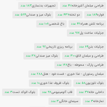
طراحی مبلمان آشپزخانه
411 عدد
تجهیزات بدنسازی
183 عدد
فواره
184 عدد
دو تخته
437 عدد
بلوک میز و صندلی
524 عدد
برنامه تلفن همراه
42 عدد
باغ شخصی
106 عدد
جزئیات ساخت پل
917 عدد
جزئیات بتن
64 عدد
برنامه ریزی تاریخی
92 عدد
طراحی و مبلمان اتاق
300 عدد
بلوک میز صندلی
36 عدد
طراحی پارک - محوطه - باغ
197 عدد
مبلمان رستوران - غذا خوری - فست فود - هتل
288 عدد
بلوک تلوزیون
58 عدد
بلوک ظروف غذا خوری
10 عدد
داخلی خانه
37 عدد
قاب آلومینیومی
97 عدد
بلوک اتوکد تست
3 عدد
نمازخانه
3 عدد
سینمای خانگی
3 عدد