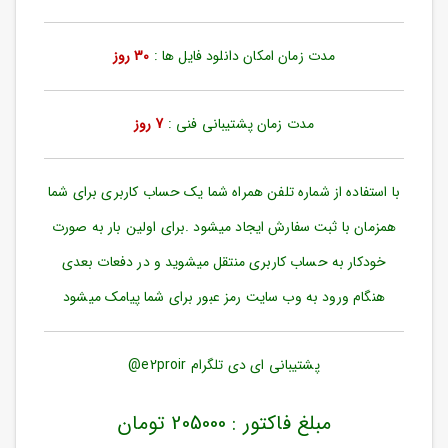
ورود
به
حساب
مدت زمان امکان دانلود فایل ها :
30 روز
کاربری
ثبت
مدت زمان پشتیبانی فنی :
7 روز
نام
بازیابی
رمز
با استفاده از شماره تلفن همراه شما یک حساب کاربری برای شما
عبور
همزمان با ثبت سفارش ایجاد میشود .برای اولین بار به صورت
علاقه
خودکار به حساب کاربری منتقل میشوید و در دفعات بعدی
مندی
ها
هنگام ورود به وب سایت رمز عبور برای شما پیامک میشود
پشتیبانی ای دی تلگرام e2proir@
مبلغ فاکتور : 205000 تومان