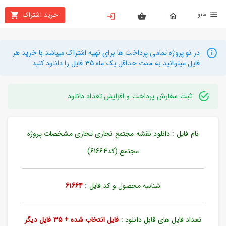
نو
خرید اشتراک
X
بستن
منو
محصولات
در تو پروژه تمامی پرداخت ها برای تهیه اشتراک میباشد با خرید هر
فایل میتوانید به مدت حداقل یک ماه 35 فایل را دانلود کنید
تهیه
اشتراک
ثبت سفارش پرداخت و افزایش تعداد دانلود
راهنما
نام فایل : دانلود نقشه مجتمع تجاری تجاری مشخصات پروژه
دانلود
خرید
مجتمع (کد61664)
ها
شناسه محصول و کد فایل :
61664
حساب
کاربری
تعداد فایل های قابل دانلود :
فایل انتخاب شده + 35 فایل دیگر