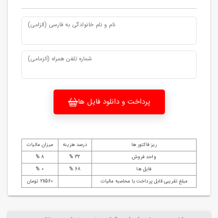
نام و نام خانوادگی به فارسی (الزامی)
شماره تلفن همراه (الزمامی)
پرداخت و دانلود فایل ها
ریز فاکتور ها
درصد هزینه
میزان مالیات
واحد فروش
32 %
8 %
فایل ها
68 %
0 %
مبلغ تقریبی قابل پرداخت با محاسبه مالیات
211560 تومان