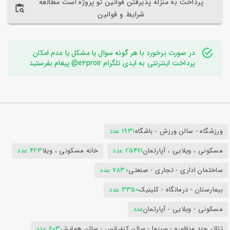
پرداخت به منزله پذیرفتن قوانین تو پروژه است مطالعه
شرایط و قوانین
در صورت برخورد با هر گونه سوال یا مشکل یا عدم امکان
پرداخت اینترنتی به ایدی تلگرام e2proir@ پیغام بفرستید
ورزشگاه - سالن ورزش - باشگاه
1931 عدد
مسکونی ، ویلایی ، آپارتمان
25471 عدد
خانه مسکونی ، ویلا
423 عدد
ساختمان اداری - تجاری - صنعتی
7830 عدد
بیمارستان - درمانگاه - کلینیک
3350 عدد
مسکونی - ویلایی - آپارتمان
عدد
تئاتر چند منظوره - سینما - سالن کنفرانس - سالن همایش
603 عدد