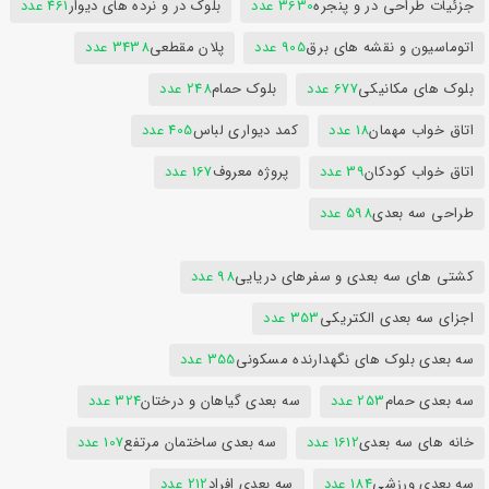
جزئیات طراحی در و پنجره
3630 عدد
بلوک در و نرده های دیوار
461 عدد
اتوماسیون و نقشه های برق
905 عدد
پلان مقطعی
3438 عدد
بلوک های مکانیکی
677 عدد
بلوک حمام
248 عدد
اتاق خواب مهمان
18 عدد
کمد دیواری لباس
405 عدد
اتاق خواب کودکان
39 عدد
پروژه معروف
167 عدد
طراحی سه بعدی
598 عدد
کشتی های سه بعدی و سفرهای دریایی
98 عدد
اجزای سه بعدی الکتریکی
353 عدد
سه بعدی بلوک های نگهدارنده مسکونی
355 عدد
سه بعدی حمام
253 عدد
سه بعدی گیاهان و درختان
324 عدد
خانه های سه بعدی
1612 عدد
سه بعدی ساختمان مرتفع
107 عدد
سه بعدی ورزشی
184 عدد
سه بعدی افراد
212 عدد