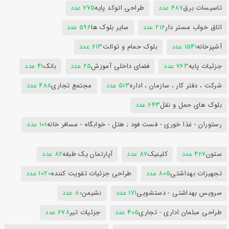
تاسیسات برق
487 عدد
طراحی اتوکد پایه
775 عدد
اتاق خواب مستر دار
216 عدد
سایر بلوک ها
596 عدد
آشپزخانه
1541 عدد
بلوک حمام و توالت
613 عدد
جزئیات پایه
763 عدد
فضای داخلی آموزش
25 عدد
بانک
41 عدد
شرکت ، دفتر کار ، سازمان ، اداره
513 عدد
مجتمع تجاری
488 عدد
بلوک های حمل و نقل
643 عدد
رستوران - غذا خوری - فست فود ; هتل - خوابگاه - مسافر خانه
101 عدد
ستون
467 عدد
کلینیک
87 عدد
آپارتمان یک طبقه
82 عدد
تجهیزات بهداشتی
805 عدد
طراحی جزئیات تقویت کننده
1020 عدد
سرویس بهداشتی - دستشویی
171 عدد
نشیمن
80 عدد
طراحی مبلمان اداری - تجاری
405 عدد
جزئیات تیر
678 عدد