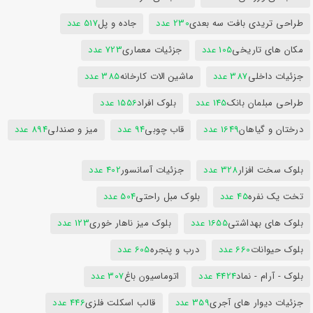
طراحی تریدی بافت سه بعدی
230 عدد
جاده و پل
517 عدد
مکان های تاریخی
105 عدد
جزئیات معماری
723 عدد
جزئیات داخلی
387 عدد
ماشین الات کارخانه
385 عدد
طراحی مبلمان بانک
145 عدد
بلوک افراد
1556 عدد
درختان و گیاهان
1649 عدد
قاب چوبی
94 عدد
میز و صندلی
894 عدد
بلوک سخت افزار
328 عدد
جزئیات آسانسور
402 عدد
تخت یک نفره
45 عدد
بلوک مبل راحتی
504 عدد
بلوک های بهداشتی
1655 عدد
بلوک میز ناهار خوری
123 عدد
بلوک حیوانات
660 عدد
درب و پنجره
605 عدد
بلوک - آرام - نماد
4424 عدد
اتوماسیون باغ
307 عدد
جزئیات دیوار های آجری
359 عدد
قالب اسکلت فلزی
446 عدد