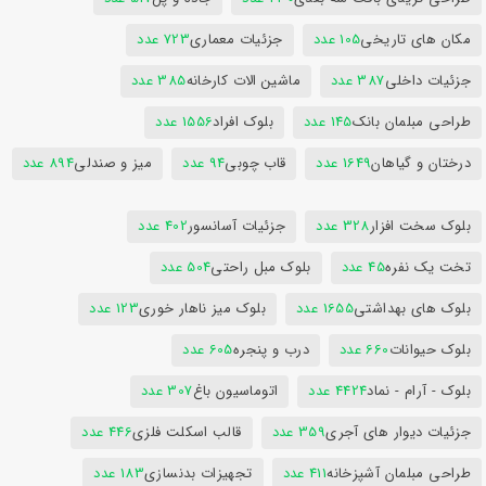
مکان های تاریخی
105 عدد
جزئیات معماری
723 عدد
جزئیات داخلی
387 عدد
ماشین الات کارخانه
385 عدد
طراحی مبلمان بانک
145 عدد
بلوک افراد
1556 عدد
درختان و گیاهان
1649 عدد
قاب چوبی
94 عدد
میز و صندلی
894 عدد
بلوک سخت افزار
328 عدد
جزئیات آسانسور
402 عدد
تخت یک نفره
45 عدد
بلوک مبل راحتی
504 عدد
بلوک های بهداشتی
1655 عدد
بلوک میز ناهار خوری
123 عدد
بلوک حیوانات
660 عدد
درب و پنجره
605 عدد
بلوک - آرام - نماد
4424 عدد
اتوماسیون باغ
307 عدد
جزئیات دیوار های آجری
359 عدد
قالب اسکلت فلزی
446 عدد
طراحی مبلمان آشپزخانه
411 عدد
تجهیزات بدنسازی
183 عدد