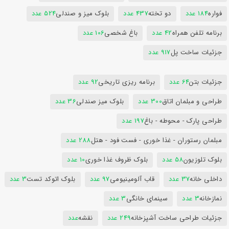
فواره
184 عدد
دو تخته
437 عدد
بلوک میز و صندلی
524 عدد
برنامه تلفن همراه
42 عدد
باغ شخصی
106 عدد
جزئیات ساخت پل
917 عدد
جزئیات بتن
64 عدد
برنامه ریزی تاریخی
92 عدد
طراحی و مبلمان اتاق
300 عدد
بلوک میز صندلی
36 عدد
طراحی پارک - محوطه - باغ
197 عدد
مبلمان رستوران - غذا خوری - فست فود - هتل
288 عدد
بلوک تلوزیون
58 عدد
بلوک ظروف غذا خوری
10 عدد
داخلی خانه
37 عدد
قاب آلومینیومی
97 عدد
بلوک اتوکد تست
3 عدد
نمازخانه
3 عدد
سینمای خانگی
3 عدد
جزئیات طراحی ساخت آشپزخانه
249 عدد
نقشه
عدد