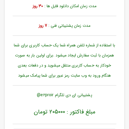
ورود
مدت زمان امکان دانلود فایل ها :
30 روز
به
حساب
کاربری
مدت زمان پشتیبانی فنی :
7 روز
ثبت
نام
با استفاده از شماره تلفن همراه شما یک حساب کاربری برای شما
بازیابی
رمز
همزمان با ثبت سفارش ایجاد میشود .برای اولین بار به صورت
عبور
خودکار به حساب کاربری منتقل میشوید و در دفعات بعدی
علاقه
هنگام ورود به وب سایت رمز عبور برای شما پیامک میشود
مندی
ها
پشتیبانی ای دی تلگرام e2proir@
مبلغ فاکتور : 205000 تومان