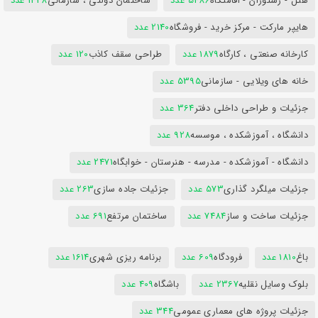
هتل - رستوران - اقامتگاه
5486 عدد
ساختمان دولتی ، سازمانی
1428 عدد
هایپر مارکت - مرکز خرید - فروشگاه
2140 عدد
کارخانه صنعتی ، کارگاه
1879 عدد
طراحی سقف کاذب
120 عدد
خانه های ویلایی - سازمانی
5395 عدد
جزئیات و طراحی داخلی دفتر
364 عدد
دانشگاه ، آموزشکده ، موسسه
928 عدد
دانشگاه - آموزشکده - مدرسه - هنرستان - خوابگاه
2471 عدد
جزئیات میلگرد گذاری
573 عدد
جزئیات جاده سازی
263 عدد
جزئیات ساخت و ساز
7484 عدد
ساختمان مرتفع
691 عدد
باغ
1810 عدد
فرودگاه
609 عدد
برنامه ریزی شهری
1614 عدد
بلوک وسایل نقلیه
2367 عدد
باشگاه
409 عدد
جزئیات پروژه های معماری عمومی
344 عدد