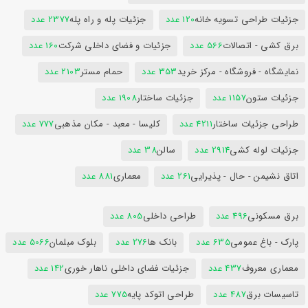
جزئیات طراحی تسویه خانه
120 عدد
جزئیات پله و راه پله
2377 عدد
برق کشی - اتصالات
566 عدد
جزئیات و فضای داخلی شرکت
160 عدد
نمایشگاه - فروشگاه - مرکز خرید
353 عدد
حمام مستر
2103 عدد
جزئیات ستون
1157 عدد
جزئیات ساختار
1908 عدد
طراحی جزئیات ساختار
4211 عدد
کلیسا - معبد - مکان مذهبی
777 عدد
جزئیات لوله کشی
2914 عدد
سالن
38 عدد
اتاق نشیمن - حال - پذیرایی
261 عدد
معماری
881 عدد
برق مسکونی
496 عدد
طراحی داخلی
805 عدد
پارک - باغ عمومی
635 عدد
بانک ها
276 عدد
بلوک مبلمان
5066 عدد
معماری معروف
437 عدد
جزئیات فضای داخلی ناهار خوری
142 عدد
تاسیسات برق
487 عدد
طراحی اتوکد پایه
775 عدد