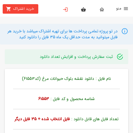
نو
خرید اشتراک
X
بستن
منو
محصولات
در تو پروژه تمامی پرداخت ها برای تهیه اشتراک میباشد با خرید هر
فایل میتوانید به مدت حداقل یک ماه 35 فایل را دانلود کنید
تهیه
اشتراک
ثبت سفارش پرداخت و افزایش تعداد دانلود
راهنما
نام فایل : دانلود نقشه بلوک حیوانات مرغ (کد61553)
دانلود
خرید
ها
شناسه محصول و کد فایل :
61553
حساب
تعداد فایل های قابل دانلود :
فایل انتخاب شده + 35 فایل دیگر
کاربری