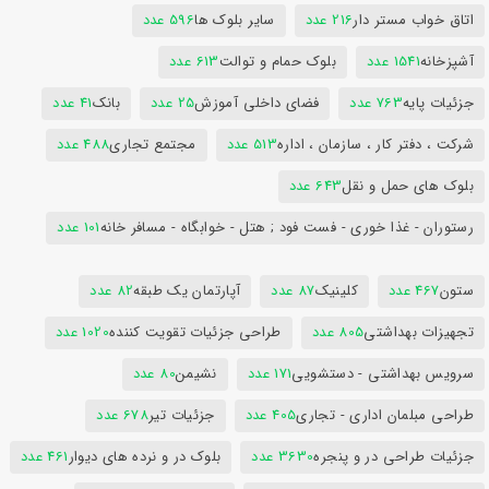
اتاق خواب مستر دار
216 عدد
سایر بلوک ها
596 عدد
آشپزخانه
1541 عدد
بلوک حمام و توالت
613 عدد
جزئیات پایه
763 عدد
فضای داخلی آموزش
25 عدد
بانک
41 عدد
شرکت ، دفتر کار ، سازمان ، اداره
513 عدد
مجتمع تجاری
488 عدد
بلوک های حمل و نقل
643 عدد
رستوران - غذا خوری - فست فود ; هتل - خوابگاه - مسافر خانه
101 عدد
ستون
467 عدد
کلینیک
87 عدد
آپارتمان یک طبقه
82 عدد
تجهیزات بهداشتی
805 عدد
طراحی جزئیات تقویت کننده
1020 عدد
سرویس بهداشتی - دستشویی
171 عدد
نشیمن
80 عدد
طراحی مبلمان اداری - تجاری
405 عدد
جزئیات تیر
678 عدد
جزئیات طراحی در و پنجره
3630 عدد
بلوک در و نرده های دیوار
461 عدد