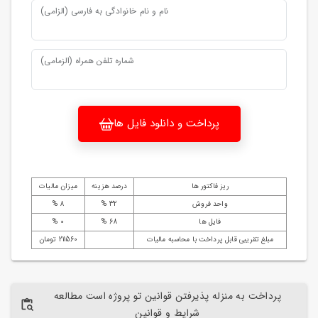
نام و نام خانوادگی به فارسی (الزامی)
شماره تلفن همراه (الزمامی)
پرداخت و دانلود فایل ها
ریز فاکتور ها
درصد هزینه
میزان مالیات
واحد فروش
32 %
8 %
فایل ها
68 %
0 %
مبلغ تقریبی قابل پرداخت با محاسبه مالیات
211560 تومان
پرداخت به منزله پذیرفتن قوانین تو پروژه است مطالعه
شرایط و قوانین