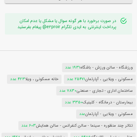
در صورت برخورد با هر گونه سوال یا مشکل یا عدم امکان
پرداخت اینترنتی به ایدی تلگرام e2proir@ پیغام بفرستید
ورزشگاه - سالن ورزش - باشگاه
1931 عدد
مسکونی ، ویلایی ، آپارتمان
25471 عدد
خانه مسکونی ، ویلا
423 عدد
ساختمان اداری - تجاری - صنعتی
7830 عدد
بیمارستان - درمانگاه - کلینیک
3350 عدد
مسکونی - ویلایی - آپارتمان
عدد
تئاتر چند منظوره - سینما - سالن کنفرانس - سالن همایش
603 عدد