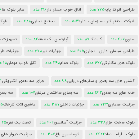
طراحی اتوکد پایه
775 عدد
اتاق خواب مستر دار
216 عدد
سایر بلوک ها
96
شرکت ، دفتر کار ، سازمان ، اداره
513 عدد
مجتمع تجاری
488 عدد
بلوک
ستون
467 عدد
کلینیک
87 عدد
آپارتمان یک طبقه
82 عدد
تجهیزات ب
طراحی مبلمان اداری - تجاری
405 عدد
جزئیات تیر
678 عدد
جزئیات طرا
بلوک های مکانیکی
677 عدد
بلوک حمام
248 عدد
اتاق خواب مهمان
18 عدد
کشتی های سه بعدی و سفرهای دریایی
98 عدد
اجزای سه بعدی الکتریکی
53
خانه های سه بعدی
1612 عدد
سه بعدی ساختمان مرتفع
107 عدد
سه بعد
جزئیات معماری
723 عدد
جزئیات داخلی
387 عدد
ماشین الات کارخانه
385
بلوک سخت افزار
328 عدد
جزئیات آسانسور
402 عدد
تخت یک نفره
45 عدد
بلوک - آرام - نماد
4424 عدد
اتوماسیون باغ
307 عدد
جزئیات دیوار های