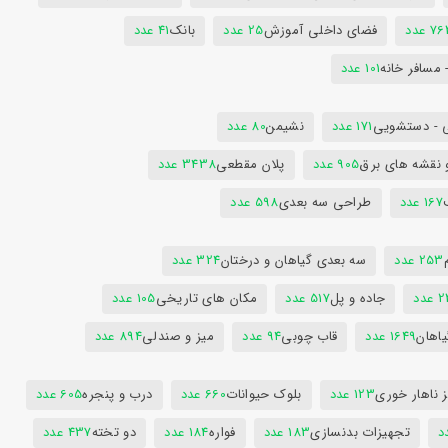
7 عدد
فضای داخلی آموزش
25 عدد
بانک
41 عدد
 مسافر خانه
101 عدد
 - دستشویی
171 عدد
نشیمن
80 عدد
 نقشه های برق
905 عدد
پلان مقطعی
3438 عدد
167 عدد
طراحی سه بعدی
598 عدد
253 عدد
سه بعدی گیاهان و درختان
324 عدد
عدد
جاده و پل
517 عدد
مکان های تاریخی
105 عدد
یاهان
1649 عدد
قاب چوبی
94 عدد
میز و صندلی
894 عدد
 ناهار خوری
123 عدد
بلوک حیوانات
660 عدد
درب و پنجره
605 عدد
تجهیزات بدنسازی
183 عدد
فواره
184 عدد
دو تخته
437 عدد