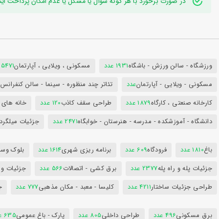
در صورت برخورد با هر گونه سوال یا مشکل یا عدم امکان پرداخت اینترنتی به ایدی تلگر
ورزشگاه - سالن ورزش - باشگاه
1931 عدد
مسکونی ، ویلایی ، آپارتمان
25471 عد
مسکونی - ویلایی - آپارتمان
عدد
تئاتر چند منظوره - سینما - سالن کنفران
کارخانه صنعتی ، کارگاه
1879 عدد
طراحی سقف کاذب
120 عدد
خانه های 
دانشگاه - آموزشکده - مدرسه - هنرستان - خوابگاه
2471 عدد
جزئیات میلگرد
باغ
1810 عدد
فرودگاه
609 عدد
برنامه ریزی شهری
1614 عدد
بلوک وسای
جزئیات پله و راه پله
2377 عدد
برق کشی - اتصالات
566 عدد
جزئیات و
طراحی جزئیات ساختار
4211 عدد
کلیسا - معبد - مکان مذهبی
777 عدد
ج
برق مسکونی
496 عدد
طراحی داخلی
805 عدد
پارک - باغ عمومی
635 عدد