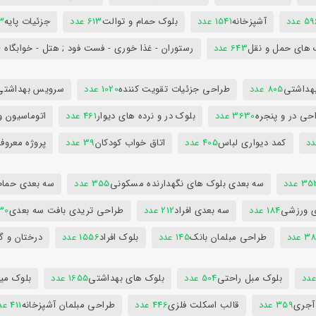
5 عدد
آشپزخانه
1541 عدد
بلوک حمام و توالت
613 عدد
جزئیات پایه
63
 های حمل و نقل
643 عدد
رستوران - غذا خوری - فست فود ; هتل - خوابگاه -
هداشتی
805 عدد
طراحی جزئیات تقویت کننده
1020 عدد
سرویس بهداشتی
حی در و پنجره
3630 عدد
بلوک در و نرده های دیوار
461 عدد
اتوماسیون و
کمد دیواری لباس
405 عدد
اتاق خواب کودکان
39 عدد
پروژه معروف
3 عدد
سه بعدی بلوک های نگهدارنده مسکونی
355 عدد
سه بعدی حمام
ی ورزشی
184 عدد
سه بعدی افراد
212 عدد
طراحی تریدی بافت سه بعدی
230 
 عدد
طراحی مبلمان بانک
145 عدد
بلوک افراد
1556 عدد
درختان و گ
بلوک مبل راحتی
504 عدد
بلوک های بهداشتی
1655 عدد
بلوک میز
 آجری
359 عدد
قالب اسکلت فلزی
446 عدد
طراحی مبلمان آشپزخانه
411 عدد