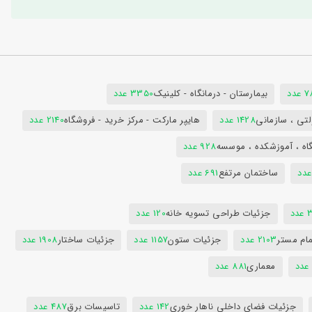
دد
بیمارستان - درمانگاه - کلینیک
3350 عدد
تی ، سازمانی
1428 عدد
هایپر مارکت - مرکز خرید - فروشگاه
2140 عدد
اه ، آموزشکده ، موسسه
928 عدد
ساختمان مرتفع
691 عدد
دد
جزئیات طراحی تسویه خانه
120 عدد
ام مستر
2103 عدد
جزئیات ستون
1157 عدد
جزئیات ساختار
1908 عدد
معماری
881 عدد
جزئیات فضای داخلی ناهار خوری
142 عدد
تاسیسات برق
487 عدد