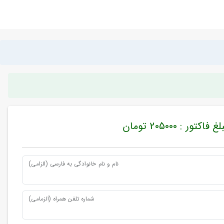
غ فاکتور : 205000 تومان
نام و نام خانوادگی به فارسی (الزامی)
شماره تلفن همراه (الزمامی)