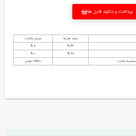
پرداخت و دانلود فایل ها
درصد هزینه
میزان مالیات
8 %
32 %
0 %
68 %
محاسبه مالیات
211560 تومان