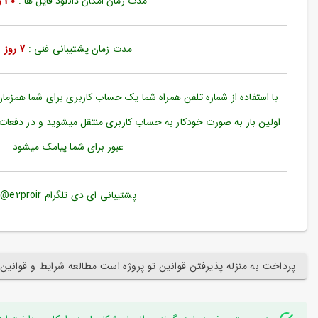
مدت زمان امکان دانلود فایل ها :
30 روز
ورود
به
حساب
کاربری
مدت زمان پشتیبانی فنی :
7 روز
ثبت
نام
با استفاده از شماره تلفن همراه شما یک حساب کاربری برای شما همزما
بازیابی
اولین بار به صورت خودکار به حساب کاربری منتقل میشوید و در دفعات
رمز
عبور برای شما پیامک میشود
عبور
علاقه
مندی
پشتیبانی ای دی تلگرام e2proir@
ها
پرداخت به منزله پذیرفتن قوانین تو پروژه است مطالعه شرایط و قوانین