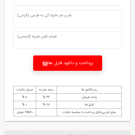
نام و نام خانوادگی به فارسی (الزامی)
شماره تلفن همراه (الزمامی)
پرداخت و دانلود فایل ها
ریز فاکتور ها
درصد هزینه
میزان مالیات
واحد فروش
32 %
8 %
فایل ها
68 %
0 %
مبلغ تقریبی قابل پرداخت با محاسبه مالیات
211560 تومان