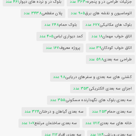
جزئیات طراحی در و پنجره
3630 عدد
بلوک در و نرده های دیوار
461 عدد
اتوماسیون و نقشه های برق
905 عدد
پلان مقطعی
3438 عدد
بلوک های مکانیکی
677 عدد
بلوک حمام
248 عدد
اتاق خواب مهمان
18 عدد
کمد دیواری لباس
405 عدد
اتاق خواب کودکان
39 عدد
پروژه معروف
167 عدد
طراحی سه بعدی
598 عدد
کشتی های سه بعدی و سفرهای دریایی
98 عدد
اجزای سه بعدی الکتریکی
353 عدد
سه بعدی بلوک های نگهدارنده مسکونی
355 عدد
سه بعدی حمام
253 عدد
سه بعدی گیاهان و درختان
324 عدد
خانه های سه بعدی
1612 عدد
سه بعدی ساختمان مرتفع
107 عدد
سه بعدی ورزشی
184 عدد
سه بعدی افراد
212 عدد