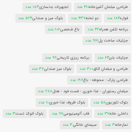
طراحی مبلمان آشپزخانه
411 عدد
تجهیزات بدنسازی
183 عدد
فواره
184 عدد
دو تخته
437 عدد
بلوک میز و صندلی
524 عدد
برنامه تلفن همراه
42 عدد
باغ شخصی
106 عدد
جزئیات ساخت پل
917 عدد
جزئیات بتن
64 عدد
برنامه ریزی تاریخی
92 عدد
طراحی و مبلمان اتاق
300 عدد
بلوک میز صندلی
36 عدد
طراحی پارک - محوطه - باغ
197 عدد
مبلمان رستوران - غذا خوری - فست فود - هتل
288 عدد
بلوک تلوزیون
58 عدد
بلوک ظروف غذا خوری
10 عدد
داخلی خانه
37 عدد
قاب آلومینیومی
97 عدد
بلوک اتوکد تست
3 عدد
نمازخانه
3 عدد
سینمای خانگی
3 عدد