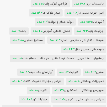
تاسیسات برق
487 عدد
طراحی اتوکد پایه
775 عدد
اتاق خواب مستر دار
216 عدد
سایر بلوک ها
596 عدد
آشپزخانه
1541 عدد
بلوک حمام و توالت
613 عدد
جزئیات پایه
763 عدد
فضای داخلی آموزش
25 عدد
بانک
41 عدد
شرکت ، دفتر کار ، سازمان ، اداره
513 عدد
مجتمع تجاری
488 عدد
بلوک های حمل و نقل
643 عدد
رستوران - غذا خوری - فست فود ; هتل - خوابگاه - مسافر خانه
101 عدد
ستون
467 عدد
کلینیک
87 عدد
آپارتمان یک طبقه
82 عدد
تجهیزات بهداشتی
805 عدد
طراحی جزئیات تقویت کننده
1020 عدد
سرویس بهداشتی - دستشویی
171 عدد
نشیمن
80 عدد
طراحی مبلمان اداری - تجاری
405 عدد
جزئیات تیر
678 عدد