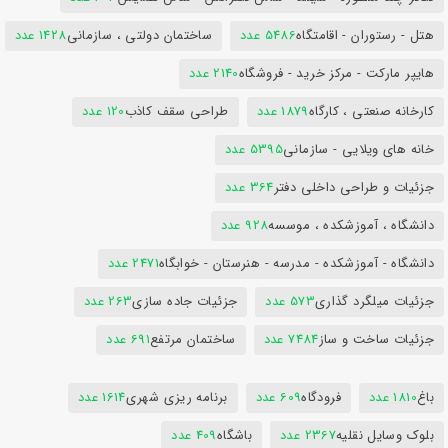
هتل - رستوران - اقامتگاه
5486 عدد
ساختمان دولتی ، سازمانی
1428 عدد
هایپر مارکت - مرکز خرید - فروشگاه
2140 عدد
کارخانه صنعتی ، کارگاه
1879 عدد
طراحی سقف کاذب
120 عدد
خانه های ویلایی - سازمانی
5395 عدد
جزئیات و طراحی داخلی دفتر
364 عدد
دانشگاه ، آموزشکده ، موسسه
928 عدد
دانشگاه - آموزشکده - مدرسه - هنرستان - خوابگاه
2471 عدد
جزئیات میلگرد گذاری
573 عدد
جزئیات جاده سازی
263 عدد
جزئیات ساخت و ساز
7484 عدد
ساختمان مرتفع
691 عدد
باغ
1810 عدد
فرودگاه
609 عدد
برنامه ریزی شهری
1614 عدد
بلوک وسایل نقلیه
2367 عدد
باشگاه
409 عدد