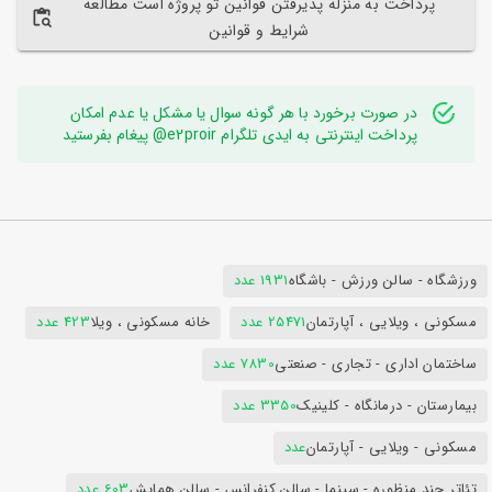
پرداخت به منزله پذیرفتن قوانین تو پروژه است مطالعه
شرایط و قوانین
در صورت برخورد با هر گونه سوال یا مشکل یا عدم امکان
پرداخت اینترنتی به ایدی تلگرام e2proir@ پیغام بفرستید
ورزشگاه - سالن ورزش - باشگاه
1931 عدد
مسکونی ، ویلایی ، آپارتمان
25471 عدد
خانه مسکونی ، ویلا
423 عدد
ساختمان اداری - تجاری - صنعتی
7830 عدد
بیمارستان - درمانگاه - کلینیک
3350 عدد
مسکونی - ویلایی - آپارتمان
عدد
تئاتر چند منظوره - سینما - سالن کنفرانس - سالن همایش
603 عدد