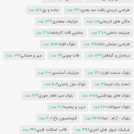
طراحی تریدی بافت سه بعدی
230 عدد
جاده و پل
517 عدد
مکان های تاریخی
105 عدد
جزئیات معماری
723 عدد
جزئیات داخلی
387 عدد
ماشین الات کارخانه
385 عدد
طراحی مبلمان بانک
145 عدد
بلوک افراد
1556 عدد
درختان و گیاهان
1649 عدد
قاب چوبی
94 عدد
میز و صندلی
894 عدد
بلوک سخت افزار
328 عدد
جزئیات آسانسور
402 عدد
تخت یک نفره
45 عدد
بلوک مبل راحتی
504 عدد
بلوک های بهداشتی
1655 عدد
بلوک میز ناهار خوری
123 عدد
بلوک حیوانات
660 عدد
درب و پنجره
605 عدد
بلوک - آرام - نماد
4424 عدد
اتوماسیون باغ
307 عدد
جزئیات دیوار های آجری
359 عدد
قالب اسکلت فلزی
446 عدد