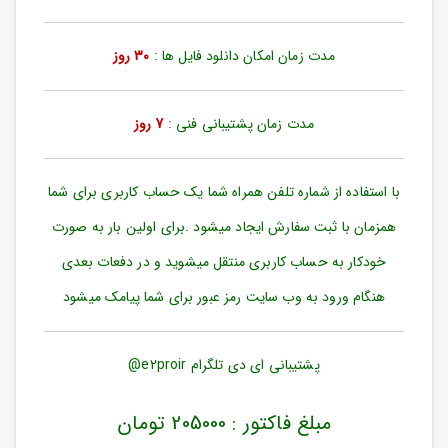
ورود
به
حساب
مدت زمان امکان دانلود فایل ها :
30 روز
کاربری
ثبت
مدت زمان پشتیبانی فنی :
7 روز
نام
بازیابی
رمز
با استفاده از شماره تلفن همراه شما یک حساب کاربری برای شما
عبور
همزمان با ثبت سفارش ایجاد میشود .برای اولین بار به صورت
علاقه
خودکار به حساب کاربری منتقل میشوید و در دفعات بعدی
مندی
ها
هنگام ورود به وب سایت رمز عبور برای شما پیامک میشود
پشتیبانی ای دی تلگرام e2proir@
مبلغ فاکتور : 205000 تومان