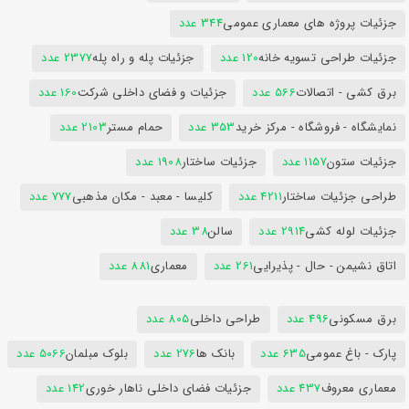
جزئیات پروژه های معماری عمومی
344 عدد
جزئیات طراحی تسویه خانه
120 عدد
جزئیات پله و راه پله
2377 عدد
برق کشی - اتصالات
566 عدد
جزئیات و فضای داخلی شرکت
160 عدد
نمایشگاه - فروشگاه - مرکز خرید
353 عدد
حمام مستر
2103 عدد
جزئیات ستون
1157 عدد
جزئیات ساختار
1908 عدد
طراحی جزئیات ساختار
4211 عدد
کلیسا - معبد - مکان مذهبی
777 عدد
جزئیات لوله کشی
2914 عدد
سالن
38 عدد
اتاق نشیمن - حال - پذیرایی
261 عدد
معماری
881 عدد
برق مسکونی
496 عدد
طراحی داخلی
805 عدد
پارک - باغ عمومی
635 عدد
بانک ها
276 عدد
بلوک مبلمان
5066 عدد
معماری معروف
437 عدد
جزئیات فضای داخلی ناهار خوری
142 عدد