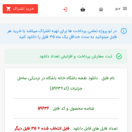
نو
خرید اشتراک
X
بستن
منو
محصولات
در تو پروژه تمامی پرداخت ها برای تهیه اشتراک میباشد با خرید هر
فایل میتوانید به مدت حداقل یک ماه 35 فایل را دانلود کنید
تهیه
اشتراک
ثبت سفارش پرداخت و افزایش تعداد دانلود
راهنما
نام فایل : دانلود نقشه باشگاه خانه باشگاه در نزدیکی ساحل
دانلود
خرید
جزئیات (کد59636)
ها
شناسه محصول و کد فایل :
59636
حساب
کاربری
تعداد فایل های قابل دانلود :
فایل انتخاب شده + 35 فایل دیگر