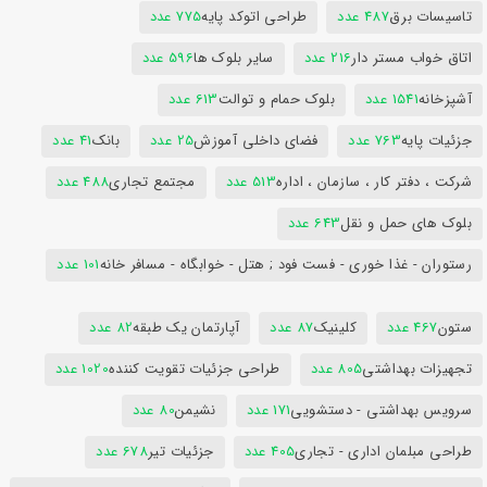
تاسیسات برق
487 عدد
طراحی اتوکد پایه
775 عدد
اتاق خواب مستر دار
216 عدد
سایر بلوک ها
596 عدد
آشپزخانه
1541 عدد
بلوک حمام و توالت
613 عدد
جزئیات پایه
763 عدد
فضای داخلی آموزش
25 عدد
بانک
41 عدد
شرکت ، دفتر کار ، سازمان ، اداره
513 عدد
مجتمع تجاری
488 عدد
بلوک های حمل و نقل
643 عدد
رستوران - غذا خوری - فست فود ; هتل - خوابگاه - مسافر خانه
101 عدد
ستون
467 عدد
کلینیک
87 عدد
آپارتمان یک طبقه
82 عدد
تجهیزات بهداشتی
805 عدد
طراحی جزئیات تقویت کننده
1020 عدد
سرویس بهداشتی - دستشویی
171 عدد
نشیمن
80 عدد
طراحی مبلمان اداری - تجاری
405 عدد
جزئیات تیر
678 عدد