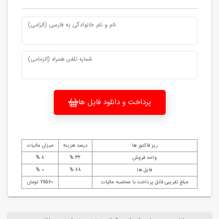
نام و نام خانوادگی به فارسی (الزامی)
شماره تلفن همراه (الزمامی)
پرداخت و دانلود فایل ها
ریز فاکتور ها
درصد هزینه
میزان مالیات
واحد فروش
32 %
8 %
فایل ها
68 %
0 %
مبلغ تقریبی قابل پرداخت با محاسبه مالیات
211560 تومان