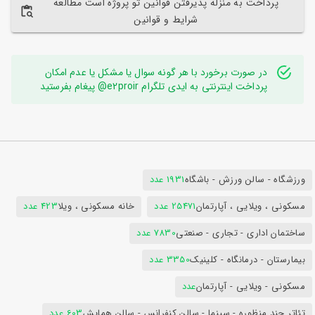
پرداخت به منزله پذیرفتن قوانین تو پروژه است مطالعه
شرایط و قوانین
در صورت برخورد با هر گونه سوال یا مشکل یا عدم امکان
پرداخت اینترنتی به ایدی تلگرام e2proir@ پیغام بفرستید
ورزشگاه - سالن ورزش - باشگاه
1931 عدد
مسکونی ، ویلایی ، آپارتمان
25471 عدد
خانه مسکونی ، ویلا
423 عدد
ساختمان اداری - تجاری - صنعتی
7830 عدد
بیمارستان - درمانگاه - کلینیک
3350 عدد
مسکونی - ویلایی - آپارتمان
عدد
تئاتر چند منظوره - سینما - سالن کنفرانس - سالن همایش
603 عدد