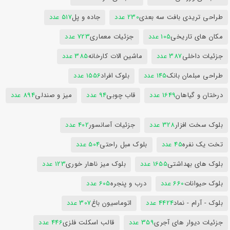
طراحی تریدی بافت سه بعدی
230 عدد
جاده و پل
517 عدد
مکان های تاریخی
105 عدد
جزئیات معماری
723 عدد
جزئیات داخلی
387 عدد
ماشین الات کارخانه
385 عدد
طراحی مبلمان بانک
145 عدد
بلوک افراد
1556 عدد
درختان و گیاهان
1649 عدد
قاب چوبی
94 عدد
میز و صندلی
894 عدد
بلوک سخت افزار
328 عدد
جزئیات آسانسور
402 عدد
تخت یک نفره
45 عدد
بلوک مبل راحتی
504 عدد
بلوک های بهداشتی
1655 عدد
بلوک میز ناهار خوری
123 عدد
بلوک حیوانات
660 عدد
درب و پنجره
605 عدد
بلوک - آرام - نماد
4424 عدد
اتوماسیون باغ
307 عدد
جزئیات دیوار های آجری
359 عدد
قالب اسکلت فلزی
446 عدد