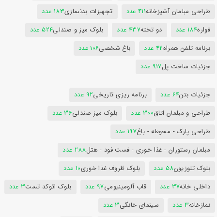
طراحی مبلمان آشپزخانه
411 عدد
تجهیزات بدنسازی
183 عدد
فواره
184 عدد
دو تخته
437 عدد
بلوک میز و صندلی
524 عدد
برنامه تلفن همراه
42 عدد
باغ شخصی
106 عدد
جزئیات ساخت پل
917 عدد
جزئیات بتن
64 عدد
برنامه ریزی تاریخی
92 عدد
طراحی و مبلمان اتاق
300 عدد
بلوک میز صندلی
36 عدد
طراحی پارک - محوطه - باغ
197 عدد
مبلمان رستوران - غذا خوری - فست فود - هتل
288 عدد
بلوک تلوزیون
58 عدد
بلوک ظروف غذا خوری
10 عدد
داخلی خانه
37 عدد
قاب آلومینیومی
97 عدد
بلوک اتوکد تست
3 عدد
نمازخانه
3 عدد
سینمای خانگی
3 عدد