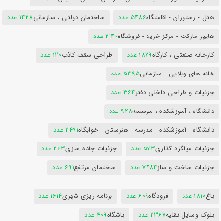
هتل - رستوران - اقامتگاه
5486 عدد
ساختمان دولتی ، سازمانی
1428 عدد
هایپر مارکت - مرکز خرید - فروشگاه
2140 عدد
کارخانه صنعتی ، کارگاه
1879 عدد
طراحی سقف کاذب
120 عدد
خانه های ویلایی - سازمانی
5395 عدد
جزئیات و طراحی داخلی دفتر
364 عدد
دانشگاه ، آموزشکده ، موسسه
928 عدد
دانشگاه - آموزشکده - مدرسه - هنرستان - خوابگاه
2471 عدد
جزئیات میلگرد گذاری
573 عدد
جزئیات جاده سازی
263 عدد
جزئیات ساخت و ساز
7484 عدد
ساختمان مرتفع
691 عدد
باغ
1810 عدد
فرودگاه
609 عدد
برنامه ریزی شهری
1614 عدد
بلوک وسایل نقلیه
2367 عدد
باشگاه
409 عدد