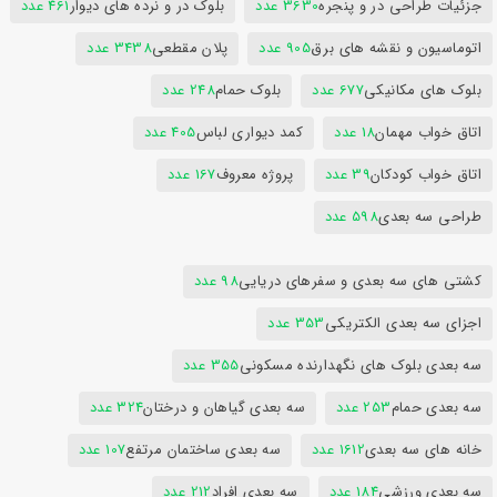
جزئیات طراحی در و پنجره
3630 عدد
بلوک در و نرده های دیوار
461 عدد
اتوماسیون و نقشه های برق
905 عدد
پلان مقطعی
3438 عدد
بلوک های مکانیکی
677 عدد
بلوک حمام
248 عدد
اتاق خواب مهمان
18 عدد
کمد دیواری لباس
405 عدد
اتاق خواب کودکان
39 عدد
پروژه معروف
167 عدد
طراحی سه بعدی
598 عدد
کشتی های سه بعدی و سفرهای دریایی
98 عدد
اجزای سه بعدی الکتریکی
353 عدد
سه بعدی بلوک های نگهدارنده مسکونی
355 عدد
سه بعدی حمام
253 عدد
سه بعدی گیاهان و درختان
324 عدد
خانه های سه بعدی
1612 عدد
سه بعدی ساختمان مرتفع
107 عدد
سه بعدی ورزشی
184 عدد
سه بعدی افراد
212 عدد