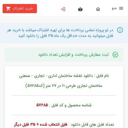
نو
خرید اشتراک
X
بستن
منو
محصولات
در تو پروژه تمامی پرداخت ها برای تهیه اشتراک میباشد با خرید هر
فایل میتوانید به مدت حداقل یک ماه 35 فایل را دانلود کنید
تهیه
اشتراک
ثبت سفارش پرداخت و افزایش تعداد دانلود
راهنما
نام فایل : دانلود نقشه ساختمان اداری - تجاری - صنعتی
دانلود
خرید
ساختمان تجاری طرحی 11 در 27 متر (کد57285)
ها
شناسه محصول و کد فایل :
57285
حساب
کاربری
تعداد فایل های قابل دانلود :
فایل انتخاب شده + 35 فایل دیگر