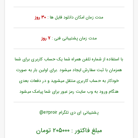
ورود
به
حساب
مدت زمان امکان دانلود فایل ها :
30 روز
کاربری
ثبت
مدت زمان پشتیبانی فنی :
7 روز
نام
بازیابی
رمز
با استفاده از شماره تلفن همراه شما یک حساب کاربری برای شما
عبور
همزمان با ثبت سفارش ایجاد میشود .برای اولین بار به صورت
علاقه
خودکار به حساب کاربری منتقل میشوید و در دفعات بعدی
مندی
ها
هنگام ورود به وب سایت رمز عبور برای شما پیامک میشود
پشتیبانی ای دی تلگرام e2proir@
مبلغ فاکتور : 205000 تومان