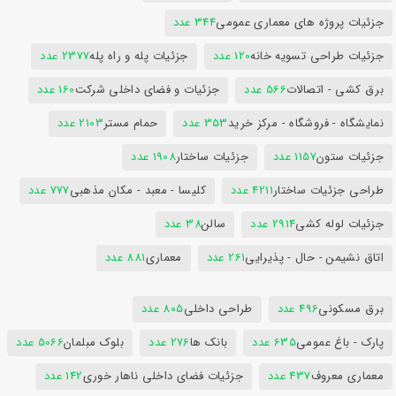
جزئیات پروژه های معماری عمومی
344 عدد
جزئیات طراحی تسویه خانه
120 عدد
جزئیات پله و راه پله
2377 عدد
برق کشی - اتصالات
566 عدد
جزئیات و فضای داخلی شرکت
160 عدد
نمایشگاه - فروشگاه - مرکز خرید
353 عدد
حمام مستر
2103 عدد
جزئیات ستون
1157 عدد
جزئیات ساختار
1908 عدد
طراحی جزئیات ساختار
4211 عدد
کلیسا - معبد - مکان مذهبی
777 عدد
جزئیات لوله کشی
2914 عدد
سالن
38 عدد
اتاق نشیمن - حال - پذیرایی
261 عدد
معماری
881 عدد
برق مسکونی
496 عدد
طراحی داخلی
805 عدد
پارک - باغ عمومی
635 عدد
بانک ها
276 عدد
بلوک مبلمان
5066 عدد
معماری معروف
437 عدد
جزئیات فضای داخلی ناهار خوری
142 عدد