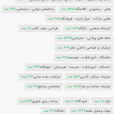
هتل - رستوران - اقامتگاه
5486 عدد
ساختمان دولتی ، سازمانی
1428 عدد
هایپر مارکت - مرکز خرید - فروشگاه
2140 عدد
کارخانه صنعتی ، کارگاه
1879 عدد
طراحی سقف کاذب
120 عدد
خانه های ویلایی - سازمانی
5395 عدد
جزئیات و طراحی داخلی دفتر
364 عدد
دانشگاه ، آموزشکده ، موسسه
928 عدد
دانشگاه - آموزشکده - مدرسه - هنرستان - خوابگاه
2471 عدد
جزئیات میلگرد گذاری
573 عدد
جزئیات جاده سازی
263 عدد
جزئیات ساخت و ساز
7484 عدد
ساختمان مرتفع
691 عدد
باغ
1810 عدد
فرودگاه
609 عدد
برنامه ریزی شهری
1614 عدد
بلوک وسایل نقلیه
2367 عدد
باشگاه
409 عدد