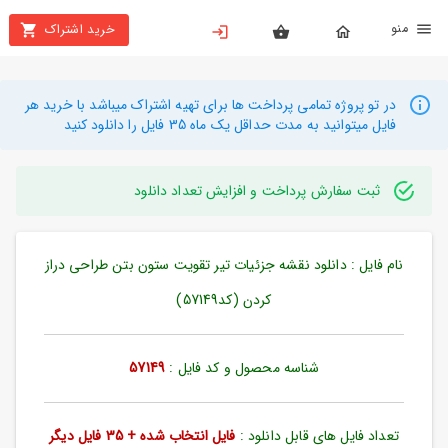
نو
خرید اشتراک
X
بستن
منو
محصولات
در تو پروژه تمامی پرداخت ها برای تهیه اشتراک میباشد با خرید هر
فایل میتوانید به مدت حداقل یک ماه 35 فایل را دانلود کنید
تهیه
اشتراک
ثبت سفارش پرداخت و افزایش تعداد دانلود
راهنما
نام فایل : دانلود نقشه جزئیات تیر تقویت ستون بتن طراحی دراز
دانلود
خرید
کردن (کد57149)
ها
شناسه محصول و کد فایل :
57149
حساب
کاربری
تعداد فایل های قابل دانلود :
فایل انتخاب شده + 35 فایل دیگر