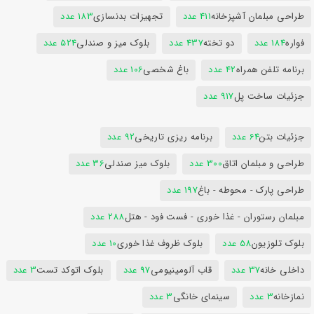
طراحی مبلمان آشپزخانه
411 عدد
تجهیزات بدنسازی
183 عدد
فواره
184 عدد
دو تخته
437 عدد
بلوک میز و صندلی
524 عدد
برنامه تلفن همراه
42 عدد
باغ شخصی
106 عدد
جزئیات ساخت پل
917 عدد
جزئیات بتن
64 عدد
برنامه ریزی تاریخی
92 عدد
طراحی و مبلمان اتاق
300 عدد
بلوک میز صندلی
36 عدد
طراحی پارک - محوطه - باغ
197 عدد
مبلمان رستوران - غذا خوری - فست فود - هتل
288 عدد
بلوک تلوزیون
58 عدد
بلوک ظروف غذا خوری
10 عدد
داخلی خانه
37 عدد
قاب آلومینیومی
97 عدد
بلوک اتوکد تست
3 عدد
نمازخانه
3 عدد
سینمای خانگی
3 عدد