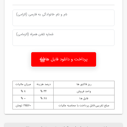
نام و نام خانوادگی به فارسی (الزامی)
شماره تلفن همراه (الزمامی)
پرداخت و دانلود فایل ها
ریز فاکتور ها
درصد هزینه
میزان مالیات
واحد فروش
32 %
8 %
فایل ها
68 %
0 %
مبلغ تقریبی قابل پرداخت با محاسبه مالیات
211560 تومان