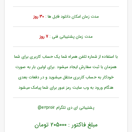
ورود
به
حساب
مدت زمان امکان دانلود فایل ها :
30 روز
کاربری
ثبت
مدت زمان پشتیبانی فنی :
7 روز
نام
بازیابی
رمز
با استفاده از شماره تلفن همراه شما یک حساب کاربری برای شما
عبور
همزمان با ثبت سفارش ایجاد میشود .برای اولین بار به صورت
علاقه
خودکار به حساب کاربری منتقل میشوید و در دفعات بعدی
مندی
ها
هنگام ورود به وب سایت رمز عبور برای شما پیامک میشود
پشتیبانی ای دی تلگرام e2proir@
مبلغ فاکتور : 205000 تومان