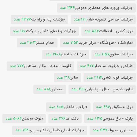
جزئیات پروژه های معماری عمومی
344 عدد
جزئیات طراحی تسویه خانه
120 عدد
جزئیات پله و راه پله
2377 عدد
برق کشی - اتصالات
566 عدد
جزئیات و فضای داخلی شرکت
160 عدد
نمایشگاه - فروشگاه - مرکز خرید
353 عدد
حمام مستر
2103 عدد
جزئیات ستون
1157 عدد
جزئیات ساختار
1908 عدد
طراحی جزئیات ساختار
4211 عدد
کلیسا - معبد - مکان مذهبی
777 عدد
جزئیات لوله کشی
2914 عدد
سالن
38 عدد
اتاق نشیمن - حال - پذیرایی
261 عدد
معماری
881 عدد
برق مسکونی
496 عدد
طراحی داخلی
805 عدد
پارک - باغ عمومی
635 عدد
بانک ها
276 عدد
بلوک مبلمان
5066 عدد
معماری معروف
437 عدد
جزئیات فضای داخلی ناهار خوری
142 عدد