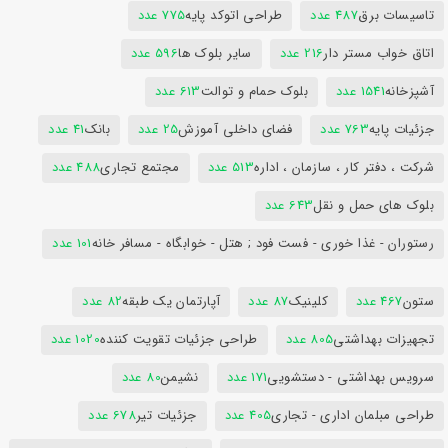
تاسیسات برق
487 عدد
طراحی اتوکد پایه
775 عدد
اتاق خواب مستر دار
216 عدد
سایر بلوک ها
596 عدد
آشپزخانه
1541 عدد
بلوک حمام و توالت
613 عدد
جزئیات پایه
763 عدد
فضای داخلی آموزش
25 عدد
بانک
41 عدد
شرکت ، دفتر کار ، سازمان ، اداره
513 عدد
مجتمع تجاری
488 عدد
بلوک های حمل و نقل
643 عدد
رستوران - غذا خوری - فست فود ; هتل - خوابگاه - مسافر خانه
101 عدد
ستون
467 عدد
کلینیک
87 عدد
آپارتمان یک طبقه
82 عدد
تجهیزات بهداشتی
805 عدد
طراحی جزئیات تقویت کننده
1020 عدد
سرویس بهداشتی - دستشویی
171 عدد
نشیمن
80 عدد
طراحی مبلمان اداری - تجاری
405 عدد
جزئیات تیر
678 عدد