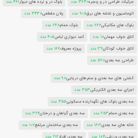
جزئیات طراحی در و پنجره
3630 عدد
بلوک در و نرده های دیوار
461 عدد
اتوماسیون و نقشه های برق
905 عدد
پلان مقطعی
3438 عدد
بلوک های مکانیکی
677 عدد
بلوک حمام
248 عدد
اتاق خواب مهمان
18 عدد
کمد دیواری لباس
405 عدد
اتاق خواب کودکان
39 عدد
پروژه معروف
167 عدد
طراحی سه بعدی
598 عدد
کشتی های سه بعدی و سفرهای دریایی
98 عدد
اجزای سه بعدی الکتریکی
353 عدد
سه بعدی بلوک های نگهدارنده مسکونی
355 عدد
سه بعدی حمام
253 عدد
سه بعدی گیاهان و درختان
324 عدد
خانه های سه بعدی
1612 عدد
سه بعدی ساختمان مرتفع
107 عدد
سه بعدی ورزشی
184 عدد
سه بعدی افراد
212 عدد