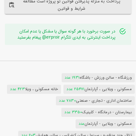
پرداخت به منزله پذیرفتن قوانین تو پروژه است مطالعه
شرایط و قوانین
در صورت برخورد با هر گونه سوال یا مشکل یا عدم امکان
پرداخت اینترنتی به ایدی تلگرام e2proir@ پیغام بفرستید
ورزشگاه - سالن ورزش - باشگاه
1931 عدد
مسکونی ، ویلایی ، آپارتمان
25471 عدد
خانه مسکونی ، ویلا
423 عدد
ساختمان اداری - تجاری - صنعتی
7830 عدد
بیمارستان - درمانگاه - کلینیک
3350 عدد
مسکونی - ویلایی - آپارتمان
عدد
تئاتر چند منظوره - سینما - سالن کنفرانس - سالن همایش
603 عدد