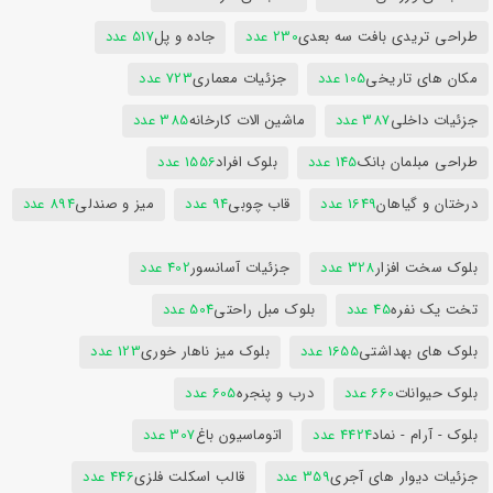
طراحی تریدی بافت سه بعدی
230 عدد
جاده و پل
517 عدد
مکان های تاریخی
105 عدد
جزئیات معماری
723 عدد
جزئیات داخلی
387 عدد
ماشین الات کارخانه
385 عدد
طراحی مبلمان بانک
145 عدد
بلوک افراد
1556 عدد
درختان و گیاهان
1649 عدد
قاب چوبی
94 عدد
میز و صندلی
894 عدد
بلوک سخت افزار
328 عدد
جزئیات آسانسور
402 عدد
تخت یک نفره
45 عدد
بلوک مبل راحتی
504 عدد
بلوک های بهداشتی
1655 عدد
بلوک میز ناهار خوری
123 عدد
بلوک حیوانات
660 عدد
درب و پنجره
605 عدد
بلوک - آرام - نماد
4424 عدد
اتوماسیون باغ
307 عدد
جزئیات دیوار های آجری
359 عدد
قالب اسکلت فلزی
446 عدد