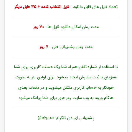
ورود
تعداد فایل های قابل دانلود :
فایل انتخاب شده + 35 فایل دیگر
به
حساب
کاربری
مدت زمان امکان دانلود فایل ها :
30 روز
ثبت
نام
مدت زمان پشتیبانی فنی :
7 روز
بازیابی
رمز
عبور
با استفاده از شماره تلفن همراه شما یک حساب کاربری برای شما
علاقه
همزمان با ثبت سفارش ایجاد میشود .برای اولین بار به صورت
مندی
ها
خودکار به حساب کاربری منتقل میشوید و در دفعات بعدی
هنگام ورود به وب سایت رمز عبور برای شما پیامک میشود
پشتیبانی ای دی تلگرام e2proir@