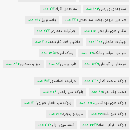
سه بعدی ورزشی
184 عدد
سه بعدی افراد
212 عدد
طراحی تریدی بافت سه بعدی
230 عدد
جاده و پل
517 عدد
مکان های تاریخی
105 عدد
جزئیات معماری
723 عدد
جزئیات داخلی
387 عدد
ماشین الات کارخانه
385 عدد
طراحی مبلمان بانک
145 عدد
بلوک افراد
1556 عدد
درختان و گیاهان
1649 عدد
قاب چوبی
94 عدد
میز و صندلی
894 عدد
بلوک سخت افزار
328 عدد
جزئیات آسانسور
402 عدد
تخت یک نفره
45 عدد
بلوک مبل راحتی
504 عدد
بلوک های بهداشتی
1655 عدد
بلوک میز ناهار خوری
123 عدد
بلوک حیوانات
660 عدد
درب و پنجره
605 عدد
بلوک - آرام - نماد
4424 عدد
اتوماسیون باغ
307 عدد