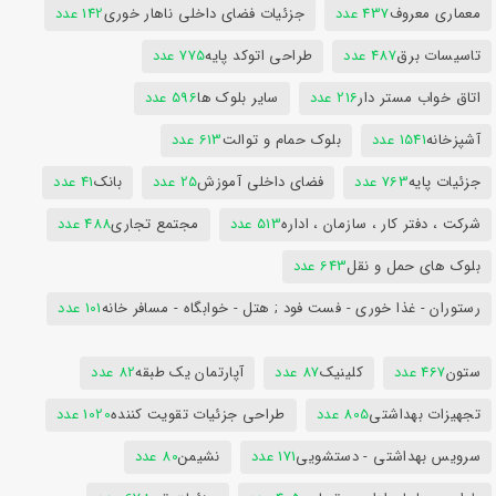
معماری معروف
437 عدد
جزئیات فضای داخلی ناهار خوری
142 عدد
تاسیسات برق
487 عدد
طراحی اتوکد پایه
775 عدد
اتاق خواب مستر دار
216 عدد
سایر بلوک ها
596 عدد
آشپزخانه
1541 عدد
بلوک حمام و توالت
613 عدد
جزئیات پایه
763 عدد
فضای داخلی آموزش
25 عدد
بانک
41 عدد
شرکت ، دفتر کار ، سازمان ، اداره
513 عدد
مجتمع تجاری
488 عدد
بلوک های حمل و نقل
643 عدد
رستوران - غذا خوری - فست فود ; هتل - خوابگاه - مسافر خانه
101 عدد
ستون
467 عدد
کلینیک
87 عدد
آپارتمان یک طبقه
82 عدد
تجهیزات بهداشتی
805 عدد
طراحی جزئیات تقویت کننده
1020 عدد
سرویس بهداشتی - دستشویی
171 عدد
نشیمن
80 عدد