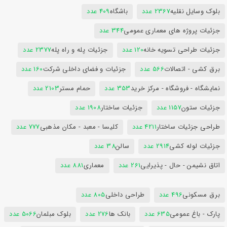
بلوک وسایل نقلیه
2367 عدد
باشگاه
409 عدد
جزئیات پروژه های معماری عمومی
344 عدد
جزئیات طراحی تسویه خانه
120 عدد
جزئیات پله و راه پله
2377 عدد
برق کشی - اتصالات
566 عدد
جزئیات و فضای داخلی شرکت
160 عدد
نمایشگاه - فروشگاه - مرکز خرید
353 عدد
حمام مستر
2103 عدد
جزئیات ستون
1157 عدد
جزئیات ساختار
1908 عدد
طراحی جزئیات ساختار
4211 عدد
کلیسا - معبد - مکان مذهبی
777 عدد
جزئیات لوله کشی
2914 عدد
سالن
38 عدد
اتاق نشیمن - حال - پذیرایی
261 عدد
معماری
881 عدد
برق مسکونی
496 عدد
طراحی داخلی
805 عدد
پارک - باغ عمومی
635 عدد
بانک ها
276 عدد
بلوک مبلمان
5066 عدد