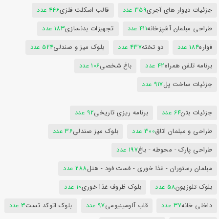
جزئیات دیوار های آجری
359 عدد
قالب اسکلت فلزی
446 عدد
طراحی مبلمان آشپزخانه
411 عدد
تجهیزات بدنسازی
183 عدد
فواره
184 عدد
دو تخته
437 عدد
بلوک میز و صندلی
524 عدد
برنامه تلفن همراه
42 عدد
باغ شخصی
106 عدد
جزئیات ساخت پل
917 عدد
جزئیات بتن
64 عدد
برنامه ریزی تاریخی
92 عدد
طراحی و مبلمان اتاق
300 عدد
بلوک میز صندلی
36 عدد
طراحی پارک - محوطه - باغ
197 عدد
مبلمان رستوران - غذا خوری - فست فود - هتل
288 عدد
بلوک تلوزیون
58 عدد
بلوک ظروف غذا خوری
10 عدد
داخلی خانه
37 عدد
قاب آلومینیومی
97 عدد
بلوک اتوکد تست
3 عدد