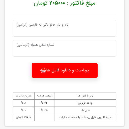
مبلغ فاکتور : 205000 تومان
نام و نام خانوادگی به فارسی (الزامی)
شماره تلفن همراه (الزمامی)
پرداخت و دانلود فایل ها
ریز فاکتور ها
درصد هزینه
میزان مالیات
واحد فروش
32 %
8 %
فایل ها
68 %
0 %
مبلغ تقریبی قابل پرداخت با محاسبه مالیات
211560 تومان