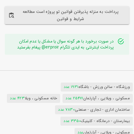
پرداخت به منزله پذیرفتن قوانین تو پروژه است مطالعه
شرایط و قوانین
در صورت برخورد با هر گونه سوال یا مشکل یا عدم امکان
پرداخت اینترنتی به ایدی تلگرام e2proir@ پیغام بفرستید
ورزشگاه - سالن ورزش - باشگاه
1931 عدد
مسکونی ، ویلایی ، آپارتمان
25471 عدد
خانه مسکونی ، ویلا
423 عدد
ساختمان اداری - تجاری - صنعتی
7830 عدد
بیمارستان - درمانگاه - کلینیک
3350 عدد
مسکونی - ویلایی - آپارتمان
عدد