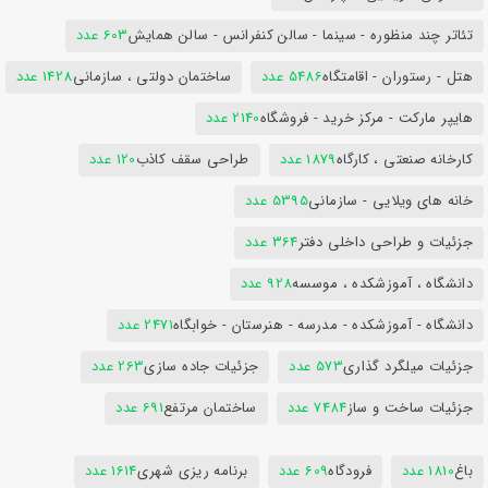
تئاتر چند منظوره - سینما - سالن کنفرانس - سالن همایش
603 عدد
هتل - رستوران - اقامتگاه
5486 عدد
ساختمان دولتی ، سازمانی
1428 عدد
هایپر مارکت - مرکز خرید - فروشگاه
2140 عدد
کارخانه صنعتی ، کارگاه
1879 عدد
طراحی سقف کاذب
120 عدد
خانه های ویلایی - سازمانی
5395 عدد
جزئیات و طراحی داخلی دفتر
364 عدد
دانشگاه ، آموزشکده ، موسسه
928 عدد
دانشگاه - آموزشکده - مدرسه - هنرستان - خوابگاه
2471 عدد
جزئیات میلگرد گذاری
573 عدد
جزئیات جاده سازی
263 عدد
جزئیات ساخت و ساز
7484 عدد
ساختمان مرتفع
691 عدد
باغ
1810 عدد
فرودگاه
609 عدد
برنامه ریزی شهری
1614 عدد