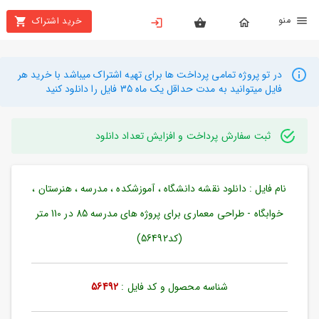
نو
خرید اشتراک
X
بستن
منو
محصولات
در تو پروژه تمامی پرداخت ها برای تهیه اشتراک میباشد با خرید هر
فایل میتوانید به مدت حداقل یک ماه 35 فایل را دانلود کنید
تهیه
اشتراک
ثبت سفارش پرداخت و افزایش تعداد دانلود
راهنما
نام فایل : دانلود نقشه دانشگاه ، آموزشکده ، مدرسه ، هنرستان ،
دانلود
خرید
خوابگاه - طراحی معماری برای پروژه های مدرسه 85 در 110 متر
ها
(کد56492)
حساب
شناسه محصول و کد فایل :
56492
کاربری