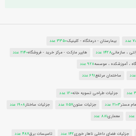
دد
بیمارستان - درمانگاه - کلینیک
3350 عدد
تی ، سازمانی
1428 عدد
هایپر مارکت - مرکز خرید - فروشگاه
2140 عدد
اه ، آموزشکده ، موسسه
928 عدد
ساختمان مرتفع
691 عدد
دد
جزئیات طراحی تسویه خانه
120 عدد
ام مستر
2103 عدد
جزئیات ستون
1157 عدد
جزئیات ساختار
1908 عدد
معماری
881 عدد
جزئیات فضای داخلی ناهار خوری
142 عدد
تاسیسات برق
487 عدد