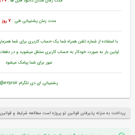
مدت زمان امکان دانلود فایل ها :
30 روز
ورود
به
حساب
کاربری
مدت زمان پشتیبانی فنی :
7 روز
ثبت
نام
با استفاده از شماره تلفن همراه شما یک حساب کاربری برای شما همزما
بازیابی
اولین بار به صورت خودکار به حساب کاربری منتقل میشوید و در دفعات
رمز
عبور برای شما پیامک میشود
عبور
علاقه
مندی
پشتیبانی ای دی تلگرام e2proir@
ها
پرداخت به منزله پذیرفتن قوانین تو پروژه است مطالعه شرایط و قوانین