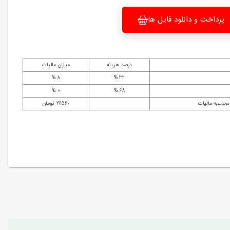
پرداخت و دانلود فایل ها
درصد هزینه
میزان مالیات
8 %
32 %
0 %
68 %
محاسبه مالیات
211560 تومان