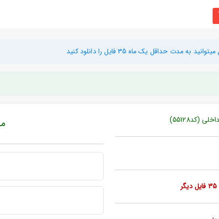
دت حداقل یک ماه 35 فایل را دانلود کنید
 (کد55128)
مبل
ر