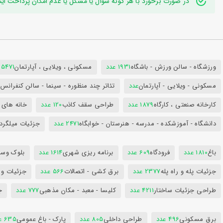
در صورت برخورد با هر گونه سوال یا مشکل یا عدم امکان پرداخت اینترنتی به ایدی تلگر
ورزشگاه - سالن ورزش - باشگاه
1931 عدد
مسکونی ، ویلایی ، آپارتمان
25471 عد
مسکونی - ویلایی - آپارتمان
عدد
تئاتر چند منظوره - سینما - سالن کنفران
کارخانه صنعتی ، کارگاه
1879 عدد
طراحی سقف کاذب
120 عدد
خانه های 
دانشگاه - آموزشکده - مدرسه - هنرستان - خوابگاه
2471 عدد
جزئیات میلگرد
باغ
1810 عدد
فرودگاه
609 عدد
برنامه ریزی شهری
1614 عدد
بلوک وسای
جزئیات پله و راه پله
2377 عدد
برق کشی - اتصالات
566 عدد
جزئیات و
طراحی جزئیات ساختار
4211 عدد
کلیسا - معبد - مکان مذهبی
777 عدد
ج
برق مسکونی
496 عدد
طراحی داخلی
805 عدد
پارک - باغ عمومی
635 عدد