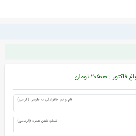
غ فاکتور : 205000 تومان
نام و نام خانوادگی به فارسی (الزامی)
شماره تلفن همراه (الزمامی)