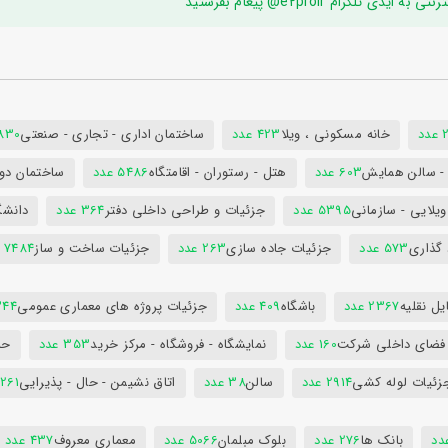
ام e2proir@ پیغام بفرستید
د
خانه مسکونی ، ویلا
423 عدد
ساختمان اداری - تجاری - صنعتی
7830 ع
س - سالن همایش
603 عدد
هتل - رستوران - اقامتگاه
5486 عدد
ساختمان دول
ویلایی - سازمانی
5395 عدد
جزئیات و طراحی داخلی دفتر
364 عدد
دانشگ
 گذاری
573 عدد
جزئیات جاده سازی
263 عدد
جزئیات ساخت و ساز
7484 عدد
ل نقلیه
2367 عدد
باشگاه
409 عدد
جزئیات پروژه های معماری عمومی
344 ع
 فضای داخلی شرکت
160 عدد
نمایشگاه - فروشگاه - مرکز خرید
353 عدد
حم
زئیات لوله کشی
2914 عدد
سالن
38 عدد
اتاق نشیمن - حال - پذیرایی
261 عدد
بانک ها
276 عدد
بلوک مبلمان
5066 عدد
معماری معروف
437 عدد