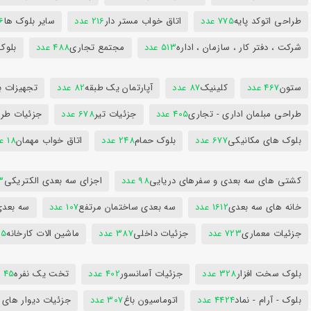
طراحی اتوکد پایه
775 عدد
اتاق خواب مستر دار
216 عدد
سایر بلوک ها
96
شرکت ، دفتر کار ، سازمان ، اداره
513 عدد
مجتمع تجاری
488 عدد
بلوک
ستون
467 عدد
کلینیک
87 عدد
آپارتمان یک طبقه
82 عدد
تجهیزات ب
طراحی مبلمان اداری - تجاری
405 عدد
جزئیات تیر
678 عدد
جزئیات طرا
بلوک های مکانیکی
677 عدد
بلوک حمام
248 عدد
اتاق خواب مهمان
18 عدد
کشتی های سه بعدی و سفرهای دریایی
98 عدد
اجزای سه بعدی الکتریکی
53
خانه های سه بعدی
1612 عدد
سه بعدی ساختمان مرتفع
107 عدد
سه بعد
جزئیات معماری
723 عدد
جزئیات داخلی
387 عدد
ماشین الات کارخانه
385
بلوک سخت افزار
328 عدد
جزئیات آسانسور
402 عدد
تخت یک نفره
45 عدد
بلوک - آرام - نماد
4424 عدد
اتوماسیون باغ
307 عدد
جزئیات دیوار های