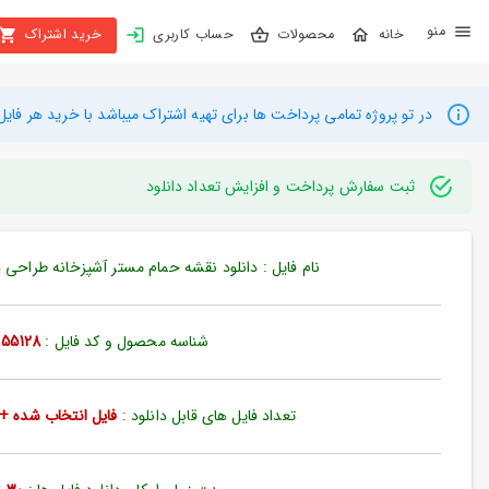
X
محصولات
حساب کاربری
خرید اشتراک
بستن
منو
محصولات
در تو پروژه تمامی پرداخت ها برای تهیه اشتراک میباشد با خرید هر فایل میتوانید به م
تهیه
اشتراک
ثبت سفارش پرداخت و افزایش تعداد دانلود
راهنما
نام فایل : دانلود نقشه حمام مستر آشپزخانه طراحی داخلی
دانلود
خرید
شناسه محصول و کد فایل :
55128
ها
تعداد فایل های قابل دانلود :
فایل انتخاب شده + 35 فایل دیگ
حساب
کاربری