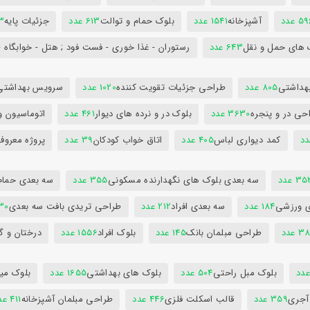
5 عدد
آشپزخانه
1541 عدد
بلوک حمام و توالت
613 عدد
جزئیات پایه
63
 های حمل و نقل
643 عدد
رستوران - غذا خوری - فست فود ; هتل - خوابگاه -
هداشتی
805 عدد
طراحی جزئیات تقویت کننده
1020 عدد
سرویس بهداشتی
حی در و پنجره
3630 عدد
بلوک در و نرده های دیوار
461 عدد
اتوماسیون و
کمد دیواری لباس
405 عدد
اتاق خواب کودکان
39 عدد
پروژه معروف
3 عدد
سه بعدی بلوک های نگهدارنده مسکونی
355 عدد
سه بعدی حمام
ی ورزشی
184 عدد
سه بعدی افراد
212 عدد
طراحی تریدی بافت سه بعدی
230 
 عدد
طراحی مبلمان بانک
145 عدد
بلوک افراد
1556 عدد
درختان و گ
بلوک مبل راحتی
504 عدد
بلوک های بهداشتی
1655 عدد
بلوک میز
 آجری
359 عدد
قالب اسکلت فلزی
446 عدد
طراحی مبلمان آشپزخانه
411 عدد