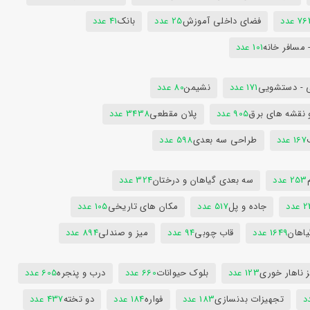
7 عدد
فضای داخلی آموزش
25 عدد
بانک
41 عدد
 مسافر خانه
101 عدد
 - دستشویی
171 عدد
نشیمن
80 عدد
 نقشه های برق
905 عدد
پلان مقطعی
3438 عدد
167 عدد
طراحی سه بعدی
598 عدد
253 عدد
سه بعدی گیاهان و درختان
324 عدد
عدد
جاده و پل
517 عدد
مکان های تاریخی
105 عدد
یاهان
1649 عدد
قاب چوبی
94 عدد
میز و صندلی
894 عدد
 ناهار خوری
123 عدد
بلوک حیوانات
660 عدد
درب و پنجره
605 عدد
تجهیزات بدنسازی
183 عدد
فواره
184 عدد
دو تخته
437 عدد