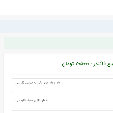
غ فاکتور : 205000 تومان
نام و نام خانوادگی به فارسی (الزامی)
شماره تلفن همراه (الزمامی)