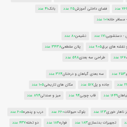
7 عدد
فضای داخلی آموزش
25 عدد
بانک
41 عدد
 مسافر خانه
101 عدد
 - دستشویی
171 عدد
نشیمن
80 عدد
 نقشه های برق
905 عدد
پلان مقطعی
3438 عدد
167 عدد
طراحی سه بعدی
598 عدد
253 عدد
سه بعدی گیاهان و درختان
324 عدد
عدد
جاده و پل
517 عدد
مکان های تاریخی
105 عدد
یاهان
1649 عدد
قاب چوبی
94 عدد
میز و صندلی
894 عدد
 ناهار خوری
123 عدد
بلوک حیوانات
660 عدد
درب و پنجره
605 عدد
تجهیزات بدنسازی
183 عدد
فواره
184 عدد
دو تخته
437 عدد