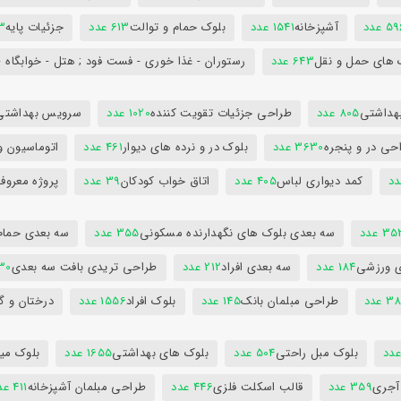
5 عدد
آشپزخانه
1541 عدد
بلوک حمام و توالت
613 عدد
جزئیات پایه
63
 های حمل و نقل
643 عدد
رستوران - غذا خوری - فست فود ; هتل - خوابگاه -
هداشتی
805 عدد
طراحی جزئیات تقویت کننده
1020 عدد
سرویس بهداشتی
حی در و پنجره
3630 عدد
بلوک در و نرده های دیوار
461 عدد
اتوماسیون و
کمد دیواری لباس
405 عدد
اتاق خواب کودکان
39 عدد
پروژه معروف
3 عدد
سه بعدی بلوک های نگهدارنده مسکونی
355 عدد
سه بعدی حمام
ی ورزشی
184 عدد
سه بعدی افراد
212 عدد
طراحی تریدی بافت سه بعدی
230 
 عدد
طراحی مبلمان بانک
145 عدد
بلوک افراد
1556 عدد
درختان و گ
بلوک مبل راحتی
504 عدد
بلوک های بهداشتی
1655 عدد
بلوک میز
 آجری
359 عدد
قالب اسکلت فلزی
446 عدد
طراحی مبلمان آشپزخانه
411 عدد