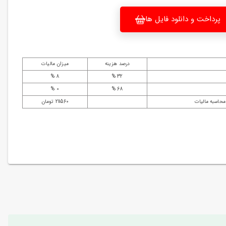
پرداخت و دانلود فایل ها
درصد هزینه
میزان مالیات
8 %
32 %
0 %
68 %
محاسبه مالیات
211560 تومان