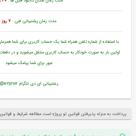
مدت زمان امکان دانلود فایل ها :
30 روز
ورود
به
حساب
کاربری
مدت زمان پشتیبانی فنی :
7 روز
ثبت
نام
با استفاده از شماره تلفن همراه شما یک حساب کاربری برای شما همزما
بازیابی
اولین بار به صورت خودکار به حساب کاربری منتقل میشوید و در دفعات
رمز
عبور برای شما پیامک میشود
عبور
علاقه
مندی
پشتیبانی ای دی تلگرام e2proir@
ها
پرداخت به منزله پذیرفتن قوانین تو پروژه است مطالعه شرایط و قوانین