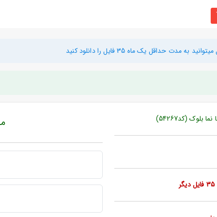
دت حداقل یک ماه 35 فایل را دانلود کنید
 بلوک (کد54267)
مبل
ر