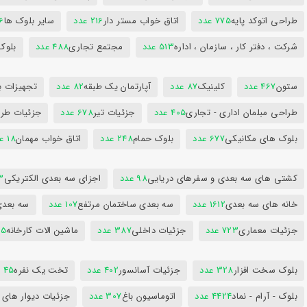
طراحی اتوکد پایه
775 عدد
اتاق خواب مستر دار
216 عدد
سایر بلوک ها
96
شرکت ، دفتر کار ، سازمان ، اداره
513 عدد
مجتمع تجاری
488 عدد
بلوک
ستون
467 عدد
کلینیک
87 عدد
آپارتمان یک طبقه
82 عدد
تجهیزات ب
طراحی مبلمان اداری - تجاری
405 عدد
جزئیات تیر
678 عدد
جزئیات طرا
بلوک های مکانیکی
677 عدد
بلوک حمام
248 عدد
اتاق خواب مهمان
18 عدد
کشتی های سه بعدی و سفرهای دریایی
98 عدد
اجزای سه بعدی الکتریکی
53
خانه های سه بعدی
1612 عدد
سه بعدی ساختمان مرتفع
107 عدد
سه بعد
جزئیات معماری
723 عدد
جزئیات داخلی
387 عدد
ماشین الات کارخانه
385
بلوک سخت افزار
328 عدد
جزئیات آسانسور
402 عدد
تخت یک نفره
45 عدد
بلوک - آرام - نماد
4424 عدد
اتوماسیون باغ
307 عدد
جزئیات دیوار های