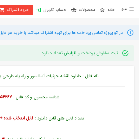
X
محصولات
حساب کاربری
خرید اشتراک
بستن
منو
محصولات
در تو پروژه تمامی پرداخت ها برای تهیه اشتراک میباشد با خرید هر فایل میتوانید به م
تهیه
اشتراک
ثبت سفارش پرداخت و افزایش تعداد دانلود
راهنما
نام فایل : دانلود نقشه جزئیات آسانسور و راه پله طرحی با نما
دانلود
خرید
شناسه محصول و کد فایل :
54267
ها
تعداد فایل های قابل دانلود :
فایل انتخاب شده + 35 فایل دیگ
حساب
کاربری