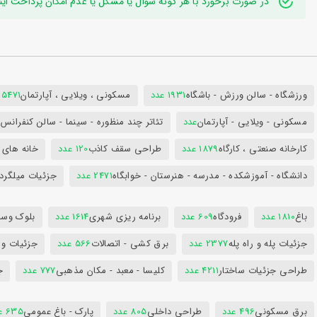
در صورت برخورد با هر گونه سوال یا مشکل یا عدم امکان پرداخت اینترنتی به ایدی تلگر
ورزشگاه - سالن ورزش - باشگاه
1931 عدد
مسکونی ، ویلایی ، آپارتمان
25471 عد
مسکونی - ویلایی - آپارتمان
عدد
تئاتر چند منظوره - سینما - سالن کنفران
کارخانه صنعتی ، کارگاه
1879 عدد
طراحی سقف کاذب
120 عدد
خانه های 
دانشگاه - آموزشکده - مدرسه - هنرستان - خوابگاه
2471 عدد
جزئیات میلگرد
باغ
1810 عدد
فرودگاه
609 عدد
برنامه ریزی شهری
1614 عدد
بلوک وسای
جزئیات پله و راه پله
2377 عدد
برق کشی - اتصالات
566 عدد
جزئیات و
طراحی جزئیات ساختار
4211 عدد
کلیسا - معبد - مکان مذهبی
777 عدد
ج
برق مسکونی
496 عدد
طراحی داخلی
805 عدد
پارک - باغ عمومی
635 عدد