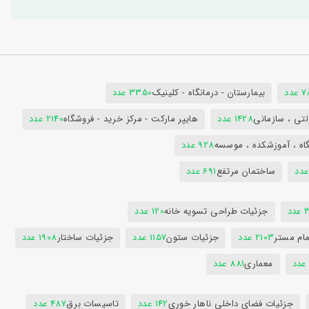
دد
بیمارستان - درمانگاه - کلینیک
3350 عدد
تی ، سازمانی
1428 عدد
هایپر مارکت - مرکز خرید - فروشگاه
2140 عدد
اه ، آموزشکده ، موسسه
928 عدد
ساختمان مرتفع
691 عدد
دد
جزئیات طراحی تسویه خانه
120 عدد
ام مستر
2103 عدد
جزئیات ستون
1157 عدد
جزئیات ساختار
1908 عدد
معماری
881 عدد
جزئیات فضای داخلی ناهار خوری
142 عدد
تاسیسات برق
487 عدد