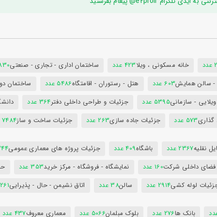
ام e2proir@ پیغام بفرستید
د
خانه مسکونی ، ویلا
423 عدد
ساختمان اداری - تجاری - صنعتی
7830 ع
س - سالن همایش
603 عدد
هتل - رستوران - اقامتگاه
5486 عدد
ساختمان دول
ویلایی - سازمانی
5395 عدد
جزئیات و طراحی داخلی دفتر
364 عدد
دانشگ
 گذاری
573 عدد
جزئیات جاده سازی
263 عدد
جزئیات ساخت و ساز
7484 عدد
ل نقلیه
2367 عدد
باشگاه
409 عدد
جزئیات پروژه های معماری عمومی
344 ع
 فضای داخلی شرکت
160 عدد
نمایشگاه - فروشگاه - مرکز خرید
353 عدد
حم
زئیات لوله کشی
2914 عدد
سالن
38 عدد
اتاق نشیمن - حال - پذیرایی
261 عدد
بانک ها
276 عدد
بلوک مبلمان
5066 عدد
معماری معروف
437 عدد