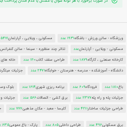
در صورت برخورد با هر گونه سوال یا مشکل یا عدم امکان پرداخت اینترنتی به ایدی تلگر
ورزشگاه - سالن ورزش - باشگاه
1931 عدد
مسکونی ، ویلایی ، آپارتمان
25471 عد
مسکونی - ویلایی - آپارتمان
عدد
تئاتر چند منظوره - سینما - سالن کنفران
کارخانه صنعتی ، کارگاه
1879 عدد
طراحی سقف کاذب
120 عدد
خانه های 
دانشگاه - آموزشکده - مدرسه - هنرستان - خوابگاه
2471 عدد
جزئیات میلگرد
باغ
1810 عدد
فرودگاه
609 عدد
برنامه ریزی شهری
1614 عدد
بلوک وسای
جزئیات پله و راه پله
2377 عدد
برق کشی - اتصالات
566 عدد
جزئیات و
طراحی جزئیات ساختار
4211 عدد
کلیسا - معبد - مکان مذهبی
777 عدد
ج
برق مسکونی
496 عدد
طراحی داخلی
805 عدد
پارک - باغ عمومی
635 عدد