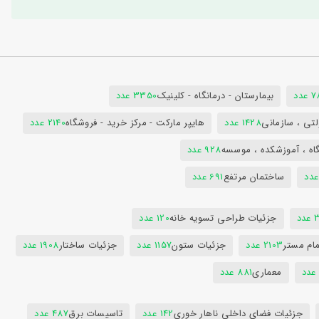
دد
بیمارستان - درمانگاه - کلینیک
3350 عدد
تی ، سازمانی
1428 عدد
هایپر مارکت - مرکز خرید - فروشگاه
2140 عدد
اه ، آموزشکده ، موسسه
928 عدد
ساختمان مرتفع
691 عدد
دد
جزئیات طراحی تسویه خانه
120 عدد
ام مستر
2103 عدد
جزئیات ستون
1157 عدد
جزئیات ساختار
1908 عدد
معماری
881 عدد
جزئیات فضای داخلی ناهار خوری
142 عدد
تاسیسات برق
487 عدد