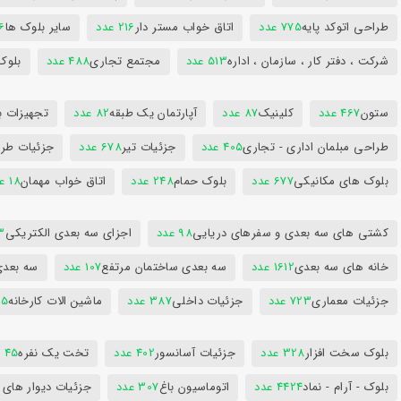
طراحی اتوکد پایه
775 عدد
اتاق خواب مستر دار
216 عدد
سایر بلوک ها
96
شرکت ، دفتر کار ، سازمان ، اداره
513 عدد
مجتمع تجاری
488 عدد
بلوک
ستون
467 عدد
کلینیک
87 عدد
آپارتمان یک طبقه
82 عدد
تجهیزات ب
طراحی مبلمان اداری - تجاری
405 عدد
جزئیات تیر
678 عدد
جزئیات طرا
بلوک های مکانیکی
677 عدد
بلوک حمام
248 عدد
اتاق خواب مهمان
18 عدد
کشتی های سه بعدی و سفرهای دریایی
98 عدد
اجزای سه بعدی الکتریکی
53
خانه های سه بعدی
1612 عدد
سه بعدی ساختمان مرتفع
107 عدد
سه بعد
جزئیات معماری
723 عدد
جزئیات داخلی
387 عدد
ماشین الات کارخانه
385
بلوک سخت افزار
328 عدد
جزئیات آسانسور
402 عدد
تخت یک نفره
45 عدد
بلوک - آرام - نماد
4424 عدد
اتوماسیون باغ
307 عدد
جزئیات دیوار های