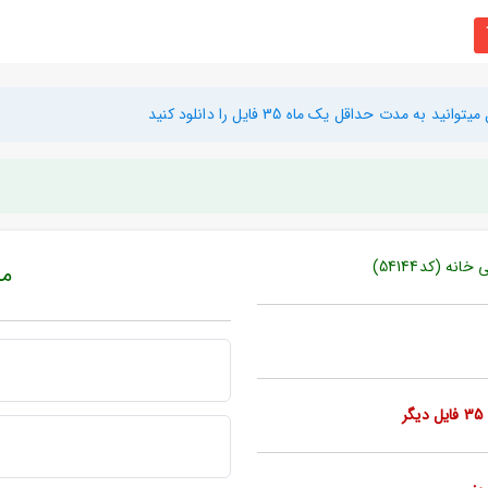
دت حداقل یک ماه 35 فایل را دانلود کنید
ه (کد54144)
مبل
ر