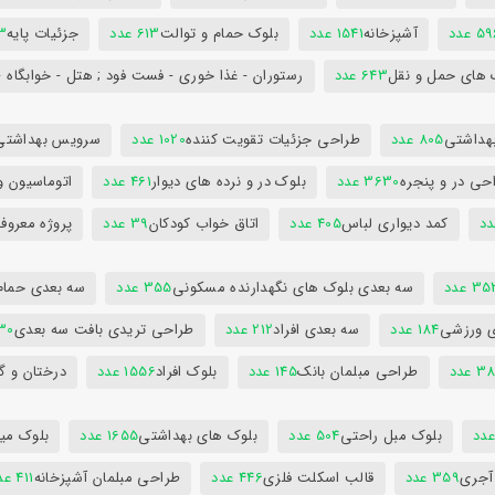
5 عدد
آشپزخانه
1541 عدد
بلوک حمام و توالت
613 عدد
جزئیات پایه
63
 های حمل و نقل
643 عدد
رستوران - غذا خوری - فست فود ; هتل - خوابگاه -
هداشتی
805 عدد
طراحی جزئیات تقویت کننده
1020 عدد
سرویس بهداشتی
حی در و پنجره
3630 عدد
بلوک در و نرده های دیوار
461 عدد
اتوماسیون و
کمد دیواری لباس
405 عدد
اتاق خواب کودکان
39 عدد
پروژه معروف
3 عدد
سه بعدی بلوک های نگهدارنده مسکونی
355 عدد
سه بعدی حمام
ی ورزشی
184 عدد
سه بعدی افراد
212 عدد
طراحی تریدی بافت سه بعدی
230 
 عدد
طراحی مبلمان بانک
145 عدد
بلوک افراد
1556 عدد
درختان و گ
بلوک مبل راحتی
504 عدد
بلوک های بهداشتی
1655 عدد
بلوک میز
 آجری
359 عدد
قالب اسکلت فلزی
446 عدد
طراحی مبلمان آشپزخانه
411 عدد