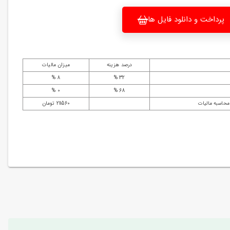
پرداخت و دانلود فایل ها
درصد هزینه
میزان مالیات
8 %
32 %
0 %
68 %
محاسبه مالیات
211560 تومان