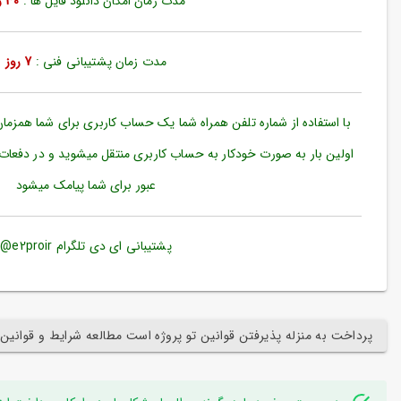
مدت زمان امکان دانلود فایل ها :
30 روز
ورود
به
حساب
کاربری
مدت زمان پشتیبانی فنی :
7 روز
ثبت
نام
با استفاده از شماره تلفن همراه شما یک حساب کاربری برای شما همزما
بازیابی
اولین بار به صورت خودکار به حساب کاربری منتقل میشوید و در دفعات
رمز
عبور برای شما پیامک میشود
عبور
علاقه
مندی
پشتیبانی ای دی تلگرام e2proir@
ها
پرداخت به منزله پذیرفتن قوانین تو پروژه است مطالعه شرایط و قوانین