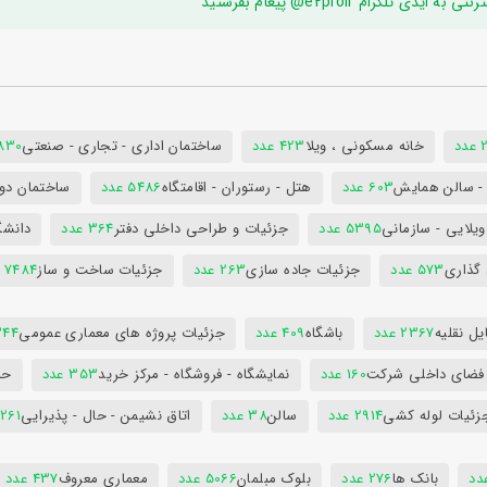
ام e2proir@ پیغام بفرستید
د
خانه مسکونی ، ویلا
423 عدد
ساختمان اداری - تجاری - صنعتی
7830 ع
س - سالن همایش
603 عدد
هتل - رستوران - اقامتگاه
5486 عدد
ساختمان دول
ویلایی - سازمانی
5395 عدد
جزئیات و طراحی داخلی دفتر
364 عدد
دانشگ
 گذاری
573 عدد
جزئیات جاده سازی
263 عدد
جزئیات ساخت و ساز
7484 عدد
ل نقلیه
2367 عدد
باشگاه
409 عدد
جزئیات پروژه های معماری عمومی
344 ع
 فضای داخلی شرکت
160 عدد
نمایشگاه - فروشگاه - مرکز خرید
353 عدد
حم
زئیات لوله کشی
2914 عدد
سالن
38 عدد
اتاق نشیمن - حال - پذیرایی
261 عدد
بانک ها
276 عدد
بلوک مبلمان
5066 عدد
معماری معروف
437 عدد