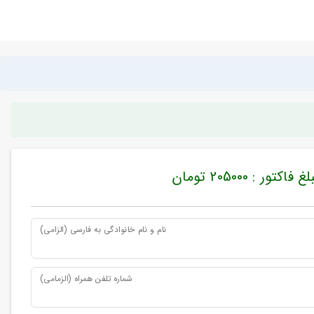
غ فاکتور : 205000 تومان
نام و نام خانوادگی به فارسی (الزامی)
شماره تلفن همراه (الزمامی)