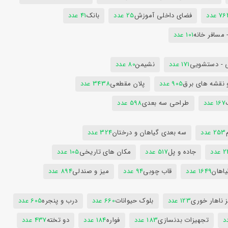
7 عدد
فضای داخلی آموزش
25 عدد
بانک
41 عدد
 مسافر خانه
101 عدد
 - دستشویی
171 عدد
نشیمن
80 عدد
 نقشه های برق
905 عدد
پلان مقطعی
3438 عدد
167 عدد
طراحی سه بعدی
598 عدد
253 عدد
سه بعدی گیاهان و درختان
324 عدد
عدد
جاده و پل
517 عدد
مکان های تاریخی
105 عدد
یاهان
1649 عدد
قاب چوبی
94 عدد
میز و صندلی
894 عدد
 ناهار خوری
123 عدد
بلوک حیوانات
660 عدد
درب و پنجره
605 عدد
تجهیزات بدنسازی
183 عدد
فواره
184 عدد
دو تخته
437 عدد