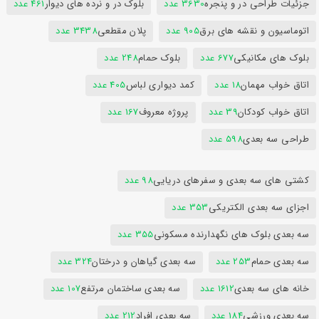
جزئیات طراحی در و پنجره
3630 عدد
بلوک در و نرده های دیوار
461 عدد
اتوماسیون و نقشه های برق
905 عدد
پلان مقطعی
3438 عدد
بلوک های مکانیکی
677 عدد
بلوک حمام
248 عدد
اتاق خواب مهمان
18 عدد
کمد دیواری لباس
405 عدد
اتاق خواب کودکان
39 عدد
پروژه معروف
167 عدد
طراحی سه بعدی
598 عدد
کشتی های سه بعدی و سفرهای دریایی
98 عدد
اجزای سه بعدی الکتریکی
353 عدد
سه بعدی بلوک های نگهدارنده مسکونی
355 عدد
سه بعدی حمام
253 عدد
سه بعدی گیاهان و درختان
324 عدد
خانه های سه بعدی
1612 عدد
سه بعدی ساختمان مرتفع
107 عدد
سه بعدی ورزشی
184 عدد
سه بعدی افراد
212 عدد