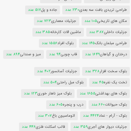
طراحی تریدی بافت سه بعدی
230 عدد
جاده و پل
517 عدد
مکان های تاریخی
105 عدد
جزئیات معماری
723 عدد
جزئیات داخلی
387 عدد
ماشین الات کارخانه
385 عدد
طراحی مبلمان بانک
145 عدد
بلوک افراد
1556 عدد
درختان و گیاهان
1649 عدد
قاب چوبی
94 عدد
میز و صندلی
894 عدد
بلوک سخت افزار
328 عدد
جزئیات آسانسور
402 عدد
تخت یک نفره
45 عدد
بلوک مبل راحتی
504 عدد
بلوک های بهداشتی
1655 عدد
بلوک میز ناهار خوری
123 عدد
بلوک حیوانات
660 عدد
درب و پنجره
605 عدد
بلوک - آرام - نماد
4424 عدد
اتوماسیون باغ
307 عدد
جزئیات دیوار های آجری
359 عدد
قالب اسکلت فلزی
446 عدد