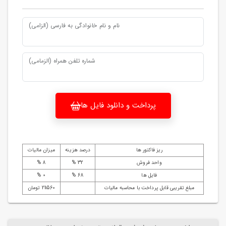
نام و نام خانوادگی به فارسی (الزامی)
شماره تلفن همراه (الزمامی)
پرداخت و دانلود فایل ها
ریز فاکتور ها
درصد هزینه
میزان مالیات
واحد فروش
32 %
8 %
فایل ها
68 %
0 %
مبلغ تقریبی قابل پرداخت با محاسبه مالیات
211560 تومان