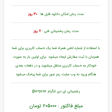
ورود
به
حساب
مدت زمان امکان دانلود فایل ها :
30 روز
کاربری
ثبت
مدت زمان پشتیبانی فنی :
7 روز
نام
بازیابی
رمز
با استفاده از شماره تلفن همراه شما یک حساب کاربری برای شما
عبور
همزمان با ثبت سفارش ایجاد میشود .برای اولین بار به صورت
علاقه
خودکار به حساب کاربری منتقل میشوید و در دفعات بعدی
مندی
ها
هنگام ورود به وب سایت رمز عبور برای شما پیامک میشود
پشتیبانی ای دی تلگرام e2proir@
مبلغ فاکتور : 205000 تومان