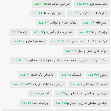
تاسیسات برق
487 عدد
طراحی اتوکد پایه
775 عدد
اتاق خواب مستر دار
216 عدد
سایر بلوک ها
596 عدد
آشپزخانه
1541 عدد
بلوک حمام و توالت
613 عدد
جزئیات پایه
763 عدد
فضای داخلی آموزش
25 عدد
بانک
41 عدد
شرکت ، دفتر کار ، سازمان ، اداره
513 عدد
مجتمع تجاری
488 عدد
بلوک های حمل و نقل
643 عدد
رستوران - غذا خوری - فست فود ; هتل - خوابگاه - مسافر خانه
101 عدد
ستون
467 عدد
کلینیک
87 عدد
آپارتمان یک طبقه
82 عدد
تجهیزات بهداشتی
805 عدد
طراحی جزئیات تقویت کننده
1020 عدد
سرویس بهداشتی - دستشویی
171 عدد
نشیمن
80 عدد
طراحی مبلمان اداری - تجاری
405 عدد
جزئیات تیر
678 عدد