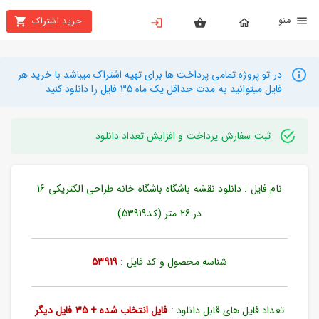
نو
خرید اشتراک
X
بستن
منو
محصولات
در تو پروژه تمامی پرداخت ها برای تهیه اشتراک میباشد با خرید هر
فایل میتوانید به مدت حداقل یک ماه 35 فایل را دانلود کنید
تهیه
اشتراک
ثبت سفارش پرداخت و افزایش تعداد دانلود
راهنما
نام فایل : دانلود نقشه باشگاه باشگاه خانه طراحی الکتریکی 16
دانلود
خرید
در 26 متر (کد53919)
ها
شناسه محصول و کد فایل :
53919
حساب
کاربری
تعداد فایل های قابل دانلود :
فایل انتخاب شده + 35 فایل دیگر