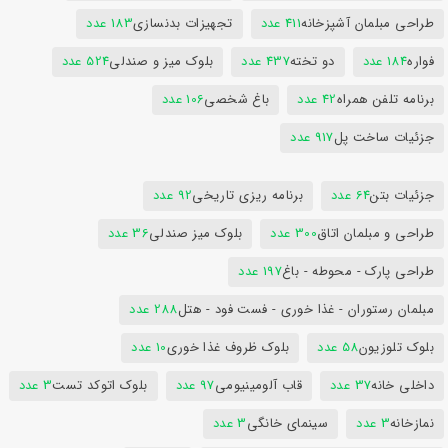
طراحی مبلمان آشپزخانه
411 عدد
تجهیزات بدنسازی
183 عدد
فواره
184 عدد
دو تخته
437 عدد
بلوک میز و صندلی
524 عدد
برنامه تلفن همراه
42 عدد
باغ شخصی
106 عدد
جزئیات ساخت پل
917 عدد
جزئیات بتن
64 عدد
برنامه ریزی تاریخی
92 عدد
طراحی و مبلمان اتاق
300 عدد
بلوک میز صندلی
36 عدد
طراحی پارک - محوطه - باغ
197 عدد
مبلمان رستوران - غذا خوری - فست فود - هتل
288 عدد
بلوک تلوزیون
58 عدد
بلوک ظروف غذا خوری
10 عدد
داخلی خانه
37 عدد
قاب آلومینیومی
97 عدد
بلوک اتوکد تست
3 عدد
نمازخانه
3 عدد
سینمای خانگی
3 عدد