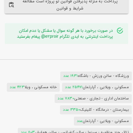
پرداخت به منزله پذیرفتن قوانین تو پروژه است مطالعه
شرایط و قوانین
در صورت برخورد با هر گونه سوال یا مشکل یا عدم امکان
پرداخت اینترنتی به ایدی تلگرام e2proir@ پیغام بفرستید
ورزشگاه - سالن ورزش - باشگاه
1931 عدد
مسکونی ، ویلایی ، آپارتمان
25471 عدد
خانه مسکونی ، ویلا
423 عدد
ساختمان اداری - تجاری - صنعتی
7830 عدد
بیمارستان - درمانگاه - کلینیک
3350 عدد
مسکونی - ویلایی - آپارتمان
عدد
تئاتر چند منظوره - سینما - سالن کنفرانس - سالن همایش
603 عدد