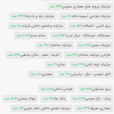
جزئیات پروژه های معماری عمومی
344 عدد
جزئیات طراحی تسویه خانه
120 عدد
جزئیات پله و راه پله
2377 عدد
برق کشی - اتصالات
566 عدد
جزئیات و فضای داخلی شرکت
160 عدد
نمایشگاه - فروشگاه - مرکز خرید
353 عدد
حمام مستر
2103 عدد
جزئیات ستون
1157 عدد
جزئیات ساختار
1908 عدد
طراحی جزئیات ساختار
4211 عدد
کلیسا - معبد - مکان مذهبی
777 عدد
جزئیات لوله کشی
2914 عدد
سالن
38 عدد
اتاق نشیمن - حال - پذیرایی
261 عدد
معماری
881 عدد
برق مسکونی
496 عدد
طراحی داخلی
805 عدد
پارک - باغ عمومی
635 عدد
بانک ها
276 عدد
بلوک مبلمان
5066 عدد
معماری معروف
437 عدد
جزئیات فضای داخلی ناهار خوری
142 عدد