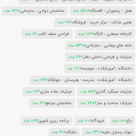
هتل - رستوران - اقامتگاه
5486 عدد
ساختمان دولتی ، سازمانی
1428 عدد
هایپر مارکت - مرکز خرید - فروشگاه
2140 عدد
کارخانه صنعتی ، کارگاه
1879 عدد
طراحی سقف کاذب
120 عدد
خانه های ویلایی - سازمانی
5395 عدد
جزئیات و طراحی داخلی دفتر
364 عدد
دانشگاه ، آموزشکده ، موسسه
928 عدد
دانشگاه - آموزشکده - مدرسه - هنرستان - خوابگاه
2471 عدد
جزئیات میلگرد گذاری
573 عدد
جزئیات جاده سازی
263 عدد
جزئیات ساخت و ساز
7484 عدد
ساختمان مرتفع
691 عدد
باغ
1810 عدد
فرودگاه
609 عدد
برنامه ریزی شهری
1614 عدد
بلوک وسایل نقلیه
2367 عدد
باشگاه
409 عدد