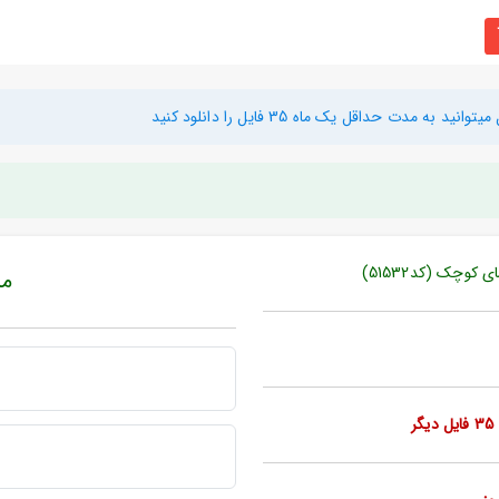
دت حداقل یک ماه 35 فایل را دانلود کنید
کوچک (کد51532)
مبل
ر