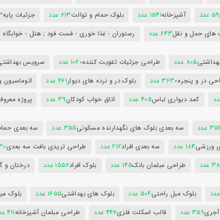
5 عدد
آشپزخانه
1541 عدد
بلوک حمام و توالت
613 عدد
جزئیات پایه
63
 های حمل و نقل
643 عدد
رستوران - غذا خوری - فست فود ; هتل - خوابگاه -
هداشتی
805 عدد
طراحی جزئیات تقویت کننده
1020 عدد
سرویس بهداشتی
حی در و پنجره
3630 عدد
بلوک در و نرده های دیوار
461 عدد
اتوماسیون و
کمد دیواری لباس
405 عدد
اتاق خواب کودکان
39 عدد
پروژه معروف
3 عدد
سه بعدی بلوک های نگهدارنده مسکونی
355 عدد
سه بعدی حمام
ی ورزشی
184 عدد
سه بعدی افراد
212 عدد
طراحی تریدی بافت سه بعدی
230 
 عدد
طراحی مبلمان بانک
145 عدد
بلوک افراد
1556 عدد
درختان و گ
بلوک مبل راحتی
504 عدد
بلوک های بهداشتی
1655 عدد
بلوک میز
 آجری
359 عدد
قالب اسکلت فلزی
446 عدد
طراحی مبلمان آشپزخانه
411 عدد