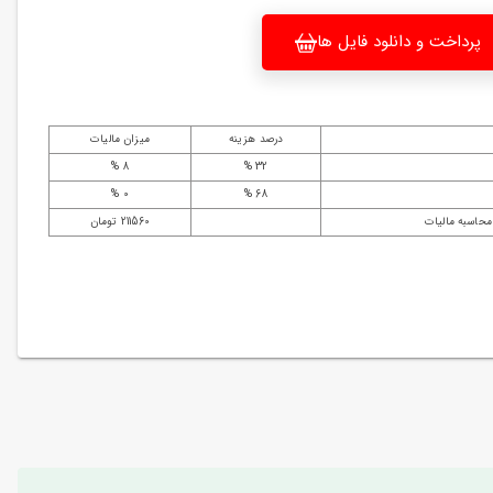
پرداخت و دانلود فایل ها
درصد هزینه
میزان مالیات
8 %
32 %
0 %
68 %
محاسبه مالیات
211560 تومان