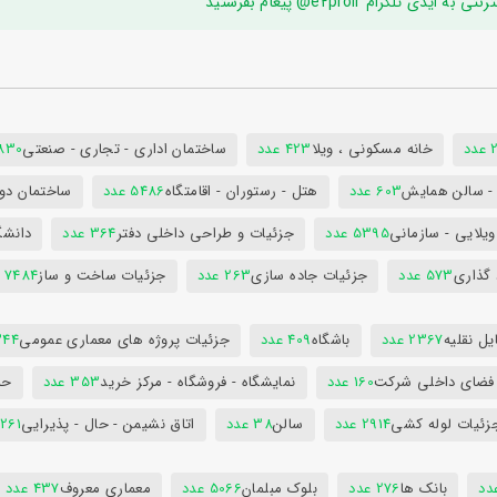
ام e2proir@ پیغام بفرستید
د
خانه مسکونی ، ویلا
423 عدد
ساختمان اداری - تجاری - صنعتی
7830 ع
س - سالن همایش
603 عدد
هتل - رستوران - اقامتگاه
5486 عدد
ساختمان دول
ویلایی - سازمانی
5395 عدد
جزئیات و طراحی داخلی دفتر
364 عدد
دانشگ
 گذاری
573 عدد
جزئیات جاده سازی
263 عدد
جزئیات ساخت و ساز
7484 عدد
ل نقلیه
2367 عدد
باشگاه
409 عدد
جزئیات پروژه های معماری عمومی
344 ع
 فضای داخلی شرکت
160 عدد
نمایشگاه - فروشگاه - مرکز خرید
353 عدد
حم
زئیات لوله کشی
2914 عدد
سالن
38 عدد
اتاق نشیمن - حال - پذیرایی
261 عدد
بانک ها
276 عدد
بلوک مبلمان
5066 عدد
معماری معروف
437 عدد