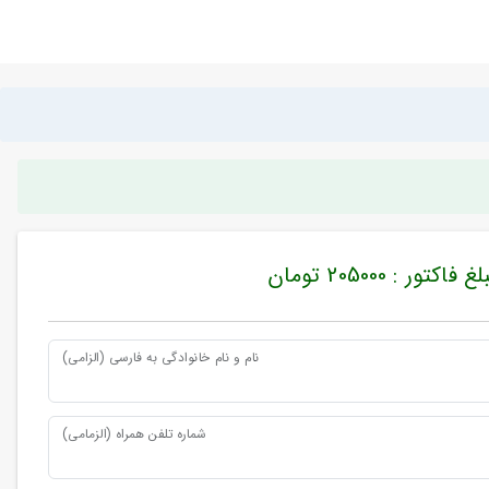
غ فاکتور : 205000 تومان
نام و نام خانوادگی به فارسی (الزامی)
شماره تلفن همراه (الزمامی)