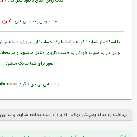
مدت زمان امکان دانلود فایل ها :
30 روز
ورود
به
حساب
کاربری
مدت زمان پشتیبانی فنی :
7 روز
ثبت
نام
با استفاده از شماره تلفن همراه شما یک حساب کاربری برای شما همزما
بازیابی
اولین بار به صورت خودکار به حساب کاربری منتقل میشوید و در دفعات
رمز
عبور برای شما پیامک میشود
عبور
علاقه
مندی
پشتیبانی ای دی تلگرام e2proir@
ها
پرداخت به منزله پذیرفتن قوانین تو پروژه است مطالعه شرایط و قوانین