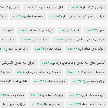
طراحی اتوکد پایه
775 عدد
اتاق خواب مستر دار
216 عدد
سایر بلوک ها
96
شرکت ، دفتر کار ، سازمان ، اداره
513 عدد
مجتمع تجاری
488 عدد
بلوک
ستون
467 عدد
کلینیک
87 عدد
آپارتمان یک طبقه
82 عدد
تجهیزات ب
طراحی مبلمان اداری - تجاری
405 عدد
جزئیات تیر
678 عدد
جزئیات طرا
بلوک های مکانیکی
677 عدد
بلوک حمام
248 عدد
اتاق خواب مهمان
18 عدد
کشتی های سه بعدی و سفرهای دریایی
98 عدد
اجزای سه بعدی الکتریکی
53
خانه های سه بعدی
1612 عدد
سه بعدی ساختمان مرتفع
107 عدد
سه بعد
جزئیات معماری
723 عدد
جزئیات داخلی
387 عدد
ماشین الات کارخانه
385
بلوک سخت افزار
328 عدد
جزئیات آسانسور
402 عدد
تخت یک نفره
45 عدد
بلوک - آرام - نماد
4424 عدد
اتوماسیون باغ
307 عدد
جزئیات دیوار های