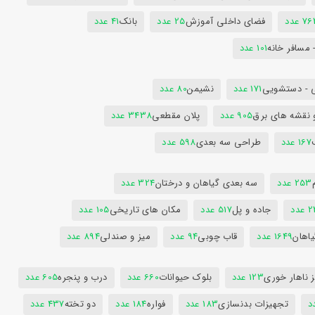
7 عدد
فضای داخلی آموزش
25 عدد
بانک
41 عدد
 مسافر خانه
101 عدد
 - دستشویی
171 عدد
نشیمن
80 عدد
 نقشه های برق
905 عدد
پلان مقطعی
3438 عدد
167 عدد
طراحی سه بعدی
598 عدد
253 عدد
سه بعدی گیاهان و درختان
324 عدد
عدد
جاده و پل
517 عدد
مکان های تاریخی
105 عدد
یاهان
1649 عدد
قاب چوبی
94 عدد
میز و صندلی
894 عدد
 ناهار خوری
123 عدد
بلوک حیوانات
660 عدد
درب و پنجره
605 عدد
تجهیزات بدنسازی
183 عدد
فواره
184 عدد
دو تخته
437 عدد