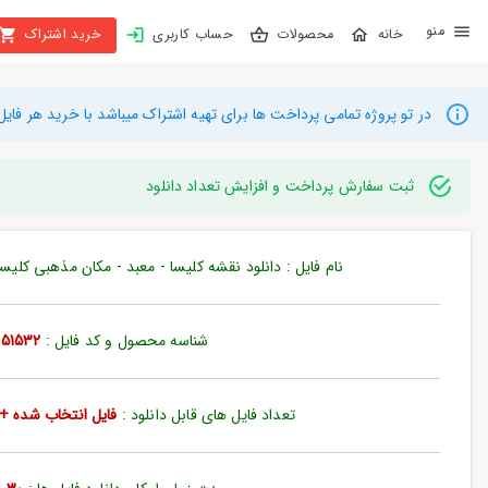
X
محصولات
حساب کاربری
خرید اشتراک
بستن
منو
محصولات
در تو پروژه تمامی پرداخت ها برای تهیه اشتراک میباشد با خرید هر فایل میتوانید به م
تهیه
اشتراک
ثبت سفارش پرداخت و افزایش تعداد دانلود
راهنما
نام فایل : دانلود نقشه کلیسا - معبد - مکان مذهبی کلیسای 
دانلود
خرید
شناسه محصول و کد فایل :
51532
ها
تعداد فایل های قابل دانلود :
فایل انتخاب شده + 35 فایل دیگ
حساب
کاربری