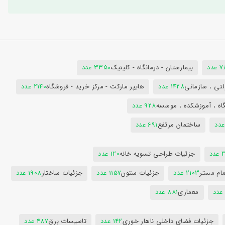
دد
بیمارستان - درمانگاه - کلینیک
3350 عدد
تی ، سازمانی
1428 عدد
هایپر مارکت - مرکز خرید - فروشگاه
2140 عدد
اه ، آموزشکده ، موسسه
928 عدد
ساختمان مرتفع
691 عدد
دد
جزئیات طراحی تسویه خانه
120 عدد
ام مستر
2103 عدد
جزئیات ستون
1157 عدد
جزئیات ساختار
1908 عدد
معماری
881 عدد
جزئیات فضای داخلی ناهار خوری
142 عدد
تاسیسات برق
487 عدد