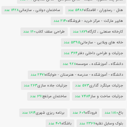
هتل - رستوران - اقامتگاه
5486 عدد
ساختمان دولتی ، سازمانی
1428 عدد
هایپر مارکت - مرکز خرید - فروشگاه
2140 عدد
کارخانه صنعتی ، کارگاه
1879 عدد
طراحی سقف کاذب
120 عدد
خانه های ویلایی - سازمانی
5395 عدد
جزئیات و طراحی داخلی دفتر
364 عدد
دانشگاه ، آموزشکده ، موسسه
928 عدد
دانشگاه - آموزشکده - مدرسه - هنرستان - خوابگاه
2471 عدد
جزئیات میلگرد گذاری
573 عدد
جزئیات جاده سازی
263 عدد
جزئیات ساخت و ساز
7484 عدد
ساختمان مرتفع
691 عدد
باغ
1810 عدد
فرودگاه
609 عدد
برنامه ریزی شهری
1614 عدد
بلوک وسایل نقلیه
2367 عدد
باشگاه
409 عدد