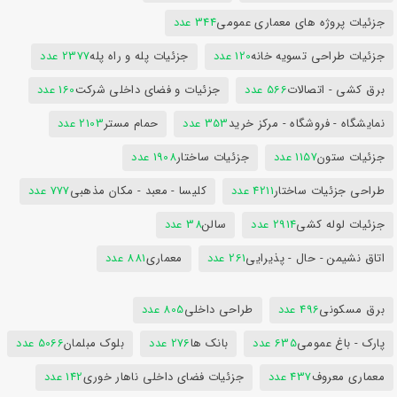
جزئیات پروژه های معماری عمومی
344 عدد
جزئیات طراحی تسویه خانه
120 عدد
جزئیات پله و راه پله
2377 عدد
برق کشی - اتصالات
566 عدد
جزئیات و فضای داخلی شرکت
160 عدد
نمایشگاه - فروشگاه - مرکز خرید
353 عدد
حمام مستر
2103 عدد
جزئیات ستون
1157 عدد
جزئیات ساختار
1908 عدد
طراحی جزئیات ساختار
4211 عدد
کلیسا - معبد - مکان مذهبی
777 عدد
جزئیات لوله کشی
2914 عدد
سالن
38 عدد
اتاق نشیمن - حال - پذیرایی
261 عدد
معماری
881 عدد
برق مسکونی
496 عدد
طراحی داخلی
805 عدد
پارک - باغ عمومی
635 عدد
بانک ها
276 عدد
بلوک مبلمان
5066 عدد
معماری معروف
437 عدد
جزئیات فضای داخلی ناهار خوری
142 عدد