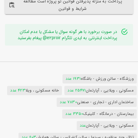
پرداخت به منزله پذیرفتن قوانین تو پروژه است مطالعه
شرایط و قوانین
در صورت برخورد با هر گونه سوال یا مشکل یا عدم امکان
پرداخت اینترنتی به ایدی تلگرام e2proir@ پیغام بفرستید
ورزشگاه - سالن ورزش - باشگاه
1931 عدد
مسکونی ، ویلایی ، آپارتمان
25471 عدد
خانه مسکونی ، ویلا
423 عدد
ساختمان اداری - تجاری - صنعتی
7830 عدد
بیمارستان - درمانگاه - کلینیک
3350 عدد
مسکونی - ویلایی - آپارتمان
عدد
تئاتر چند منظوره - سینما - سالن کنفرانس - سالن همایش
603 عدد