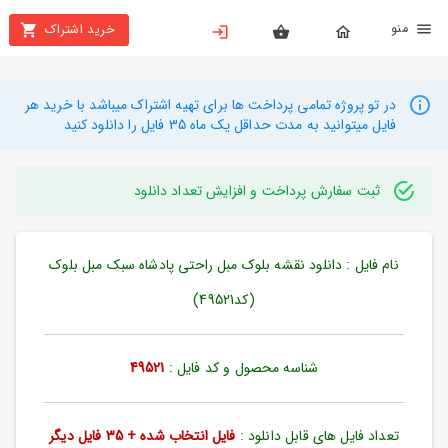
نو
خرید اشتراک
X
بستن
منو
محصولات
در تو پروژه تمامی پرداخت ها برای تهیه اشتراک میباشد با خرید هر
فایل میتوانید به مدت حداقل یک ماه 35 فایل را دانلود کنید
تهیه
اشتراک
ثبت سفارش پرداخت و افزایش تعداد دانلود
راهنما
نام فایل : دانلود نقشه بلوک مبل راحتی پادشاه سبک مبل بلوک
دانلود
خرید
(کد49521)
ها
شناسه محصول و کد فایل :
49521
حساب
کاربری
تعداد فایل های قابل دانلود :
فایل انتخاب شده + 35 فایل دیگر