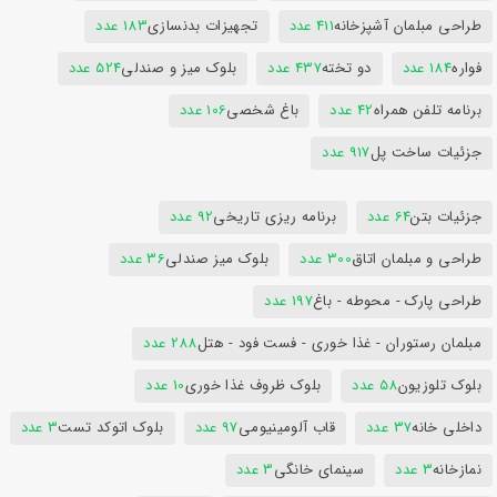
طراحی مبلمان آشپزخانه
411 عدد
تجهیزات بدنسازی
183 عدد
فواره
184 عدد
دو تخته
437 عدد
بلوک میز و صندلی
524 عدد
برنامه تلفن همراه
42 عدد
باغ شخصی
106 عدد
جزئیات ساخت پل
917 عدد
جزئیات بتن
64 عدد
برنامه ریزی تاریخی
92 عدد
طراحی و مبلمان اتاق
300 عدد
بلوک میز صندلی
36 عدد
طراحی پارک - محوطه - باغ
197 عدد
مبلمان رستوران - غذا خوری - فست فود - هتل
288 عدد
بلوک تلوزیون
58 عدد
بلوک ظروف غذا خوری
10 عدد
داخلی خانه
37 عدد
قاب آلومینیومی
97 عدد
بلوک اتوکد تست
3 عدد
نمازخانه
3 عدد
سینمای خانگی
3 عدد