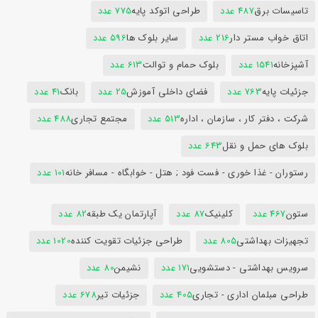
تاسیسات برق
487 عدد
طراحی اتوکد پایه
775 عدد
اتاق خواب مستر دار
216 عدد
سایر بلوک ها
596 عدد
آشپزخانه
1541 عدد
بلوک حمام و توالت
613 عدد
جزئیات پایه
763 عدد
فضای داخلی آموزش
25 عدد
بانک
41 عدد
شرکت ، دفتر کار ، سازمان ، اداره
513 عدد
مجتمع تجاری
488 عدد
بلوک های حمل و نقل
643 عدد
رستوران - غذا خوری - فست فود ; هتل - خوابگاه - مسافر خانه
101 عدد
ستون
467 عدد
کلینیک
87 عدد
آپارتمان یک طبقه
82 عدد
تجهیزات بهداشتی
805 عدد
طراحی جزئیات تقویت کننده
1020 عدد
سرویس بهداشتی - دستشویی
171 عدد
نشیمن
80 عدد
طراحی مبلمان اداری - تجاری
405 عدد
جزئیات تیر
678 عدد