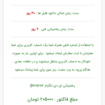
ورود
به
حساب
مدت زمان امکان دانلود فایل ها :
30 روز
کاربری
ثبت
مدت زمان پشتیبانی فنی :
7 روز
نام
بازیابی
رمز
با استفاده از شماره تلفن همراه شما یک حساب کاربری برای شما
عبور
همزمان با ثبت سفارش ایجاد میشود .برای اولین بار به صورت
علاقه
خودکار به حساب کاربری منتقل میشوید و در دفعات بعدی
مندی
ها
هنگام ورود به وب سایت رمز عبور برای شما پیامک میشود
پشتیبانی ای دی تلگرام e2proir@
مبلغ فاکتور : 205000 تومان