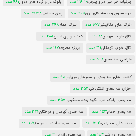
جزئیات طراحی در و پنجره
3630 عدد
بلوک در و نرده های دیوار
461 عدد
اتوماسیون و نقشه های برق
905 عدد
پلان مقطعی
3438 عدد
بلوک های مکانیکی
677 عدد
بلوک حمام
248 عدد
اتاق خواب مهمان
18 عدد
کمد دیواری لباس
405 عدد
اتاق خواب کودکان
39 عدد
پروژه معروف
167 عدد
طراحی سه بعدی
598 عدد
کشتی های سه بعدی و سفرهای دریایی
98 عدد
اجزای سه بعدی الکتریکی
353 عدد
سه بعدی بلوک های نگهدارنده مسکونی
355 عدد
سه بعدی حمام
253 عدد
سه بعدی گیاهان و درختان
324 عدد
خانه های سه بعدی
1612 عدد
سه بعدی ساختمان مرتفع
107 عدد
سه بعدی ورزشی
184 عدد
سه بعدی افراد
212 عدد