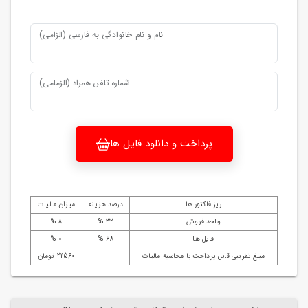
نام و نام خانوادگی به فارسی (الزامی)
شماره تلفن همراه (الزمامی)
پرداخت و دانلود فایل ها
ریز فاکتور ها
درصد هزینه
میزان مالیات
واحد فروش
32 %
8 %
فایل ها
68 %
0 %
مبلغ تقریبی قابل پرداخت با محاسبه مالیات
211560 تومان