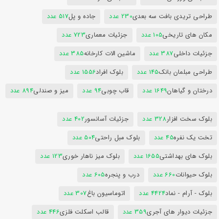
طراحی تریدی بافت سه بعدی
230 عدد
جاده و پل
517 عدد
مکان های تاریخی
105 عدد
جزئیات معماری
723 عدد
جزئیات داخلی
387 عدد
ماشین الات کارخانه
385 عدد
طراحی مبلمان بانک
145 عدد
بلوک افراد
1556 عدد
درختان و گیاهان
1649 عدد
قاب چوبی
94 عدد
میز و صندلی
894 عدد
بلوک سخت افزار
328 عدد
جزئیات آسانسور
402 عدد
تخت یک نفره
45 عدد
بلوک مبل راحتی
504 عدد
بلوک های بهداشتی
1655 عدد
بلوک میز ناهار خوری
123 عدد
بلوک حیوانات
660 عدد
درب و پنجره
605 عدد
بلوک - آرام - نماد
4424 عدد
اتوماسیون باغ
307 عدد
جزئیات دیوار های آجری
359 عدد
قالب اسکلت فلزی
446 عدد