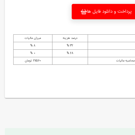
پرداخت و دانلود فایل ها
درصد هزینه
میزان مالیات
8 %
32 %
0 %
68 %
محاسبه مالیات
211560 تومان