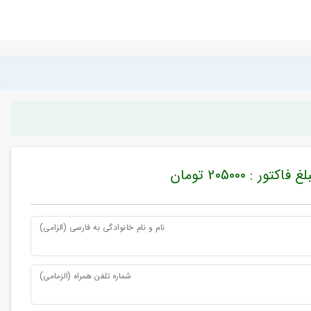
غ فاکتور : 205000 تومان
نام و نام خانوادگی به فارسی (الزامی)
شماره تلفن همراه (الزمامی)