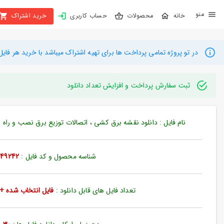
X
محصولات
حساب کاربری
خرید اشتراک
بستن
منو
محصولات
در تو پروژه تمامی پرداخت ها برای تهیه اشتراک میباشد با خرید هر فایل میتوانید به م
تهیه
اشتراک
ثبت سفارش پرداخت و افزایش تعداد دانلود
راهنما
نام فایل : دانلود نقشه برق کشی ، اتصالات توزیع برق نصب و راه انداز
دانلود
خرید
شناسه محصول و کد فایل :
49242
ها
تعداد فایل های قابل دانلود :
فایل انتخاب شده + 35 فایل دیگ
حساب
کاربری