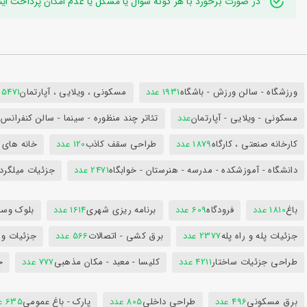
در صورت برخورد با هر گونه سوال یا مشکل یا عدم امکان پرداخت اینترنتی به ایدی تلگر
ورزشگاه - سالن ورزش - باشگاه
1931 عدد
مسکونی ، ویلایی ، آپارتمان
25471 عد
مسکونی - ویلایی - آپارتمان
عدد
تئاتر چند منظوره - سینما - سالن کنفران
کارخانه صنعتی ، کارگاه
1879 عدد
طراحی سقف کاذب
120 عدد
خانه های 
دانشگاه - آموزشکده - مدرسه - هنرستان - خوابگاه
2471 عدد
جزئیات میلگرد
باغ
1810 عدد
فرودگاه
609 عدد
برنامه ریزی شهری
1614 عدد
بلوک وسای
جزئیات پله و راه پله
2377 عدد
برق کشی - اتصالات
566 عدد
جزئیات و
طراحی جزئیات ساختار
4211 عدد
کلیسا - معبد - مکان مذهبی
777 عدد
ج
برق مسکونی
496 عدد
طراحی داخلی
805 عدد
پارک - باغ عمومی
635 عدد