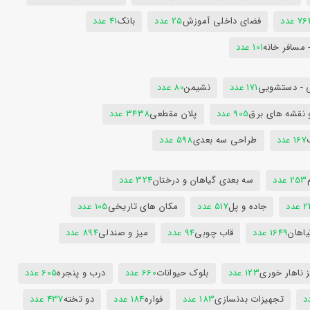
7 عدد
فضای داخلی آموزش
25 عدد
بانک
41 عدد
 مسافر خانه
101 عدد
 - دستشویی
171 عدد
نشیمن
80 عدد
 نقشه های برق
905 عدد
پلان مقطعی
3438 عدد
167 عدد
طراحی سه بعدی
598 عدد
253 عدد
سه بعدی گیاهان و درختان
324 عدد
عدد
جاده و پل
517 عدد
مکان های تاریخی
105 عدد
یاهان
1649 عدد
قاب چوبی
94 عدد
میز و صندلی
894 عدد
 ناهار خوری
123 عدد
بلوک حیوانات
660 عدد
درب و پنجره
605 عدد
تجهیزات بدنسازی
183 عدد
فواره
184 عدد
دو تخته
437 عدد