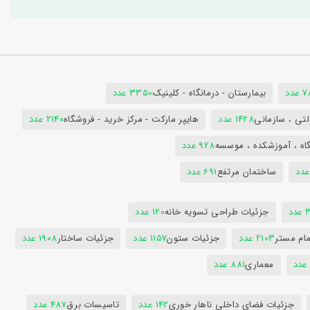
دد
بیمارستان - درمانگاه - کلینیک
3350 عدد
تی ، سازمانی
1428 عدد
هایپر مارکت - مرکز خرید - فروشگاه
2140 عدد
اه ، آموزشکده ، موسسه
928 عدد
ساختمان مرتفع
691 عدد
دد
جزئیات طراحی تسویه خانه
120 عدد
ام مستر
2103 عدد
جزئیات ستون
1157 عدد
جزئیات ساختار
1908 عدد
معماری
881 عدد
جزئیات فضای داخلی ناهار خوری
142 عدد
تاسیسات برق
487 عدد