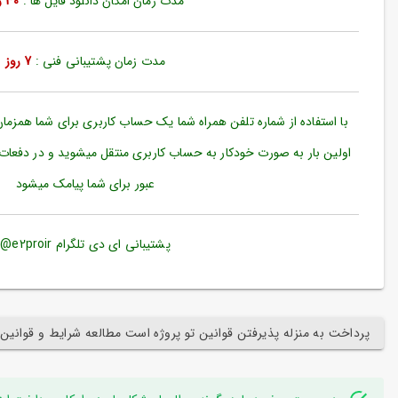
مدت زمان امکان دانلود فایل ها :
30 روز
ورود
به
حساب
کاربری
مدت زمان پشتیبانی فنی :
7 روز
ثبت
نام
با استفاده از شماره تلفن همراه شما یک حساب کاربری برای شما همزما
بازیابی
اولین بار به صورت خودکار به حساب کاربری منتقل میشوید و در دفعات
رمز
عبور برای شما پیامک میشود
عبور
علاقه
مندی
پشتیبانی ای دی تلگرام e2proir@
ها
پرداخت به منزله پذیرفتن قوانین تو پروژه است مطالعه شرایط و قوانین