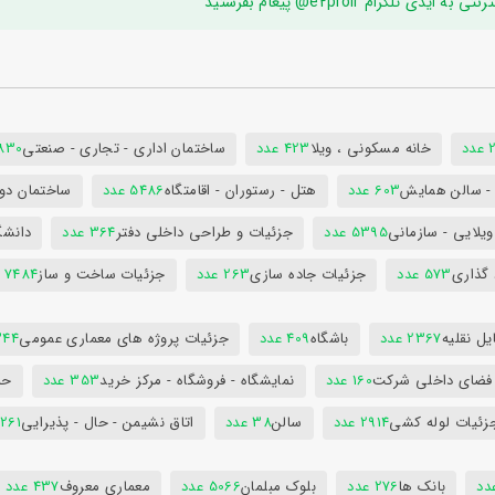
ام e2proir@ پیغام بفرستید
د
خانه مسکونی ، ویلا
423 عدد
ساختمان اداری - تجاری - صنعتی
7830 ع
س - سالن همایش
603 عدد
هتل - رستوران - اقامتگاه
5486 عدد
ساختمان دول
ویلایی - سازمانی
5395 عدد
جزئیات و طراحی داخلی دفتر
364 عدد
دانشگ
 گذاری
573 عدد
جزئیات جاده سازی
263 عدد
جزئیات ساخت و ساز
7484 عدد
ل نقلیه
2367 عدد
باشگاه
409 عدد
جزئیات پروژه های معماری عمومی
344 ع
 فضای داخلی شرکت
160 عدد
نمایشگاه - فروشگاه - مرکز خرید
353 عدد
حم
زئیات لوله کشی
2914 عدد
سالن
38 عدد
اتاق نشیمن - حال - پذیرایی
261 عدد
بانک ها
276 عدد
بلوک مبلمان
5066 عدد
معماری معروف
437 عدد