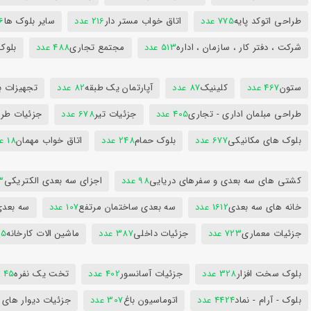
طراحی اتوکد پایه
775 عدد
اتاق خواب مستر دار
216 عدد
سایر بلوک ها
96
شرکت ، دفتر کار ، سازمان ، اداره
513 عدد
مجتمع تجاری
488 عدد
بلوک
ستون
467 عدد
کلینیک
87 عدد
آپارتمان یک طبقه
82 عدد
تجهیزات ب
طراحی مبلمان اداری - تجاری
405 عدد
جزئیات تیر
678 عدد
جزئیات طرا
بلوک های مکانیکی
677 عدد
بلوک حمام
248 عدد
اتاق خواب مهمان
18 عدد
کشتی های سه بعدی و سفرهای دریایی
98 عدد
اجزای سه بعدی الکتریکی
53
خانه های سه بعدی
1612 عدد
سه بعدی ساختمان مرتفع
107 عدد
سه بعد
جزئیات معماری
723 عدد
جزئیات داخلی
387 عدد
ماشین الات کارخانه
385
بلوک سخت افزار
328 عدد
جزئیات آسانسور
402 عدد
تخت یک نفره
45 عدد
بلوک - آرام - نماد
4424 عدد
اتوماسیون باغ
307 عدد
جزئیات دیوار های