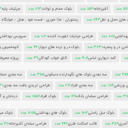
5 عدد
آشپزخانه
1541 عدد
بلوک حمام و توالت
613 عدد
جزئیات پایه
63
 های حمل و نقل
643 عدد
رستوران - غذا خوری - فست فود ; هتل - خوابگاه -
هداشتی
805 عدد
طراحی جزئیات تقویت کننده
1020 عدد
سرویس بهداشتی
حی در و پنجره
3630 عدد
بلوک در و نرده های دیوار
461 عدد
اتوماسیون و
کمد دیواری لباس
405 عدد
اتاق خواب کودکان
39 عدد
پروژه معروف
3 عدد
سه بعدی بلوک های نگهدارنده مسکونی
355 عدد
سه بعدی حمام
ی ورزشی
184 عدد
سه بعدی افراد
212 عدد
طراحی تریدی بافت سه بعدی
230 
 عدد
طراحی مبلمان بانک
145 عدد
بلوک افراد
1556 عدد
درختان و گ
بلوک مبل راحتی
504 عدد
بلوک های بهداشتی
1655 عدد
بلوک میز
 آجری
359 عدد
قالب اسکلت فلزی
446 عدد
طراحی مبلمان آشپزخانه
411 عدد