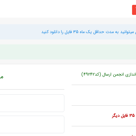
دت حداقل یک ماه 35 فایل را دانلود کنید
ی انجمن ارسال (کد49242)
مبل
ر