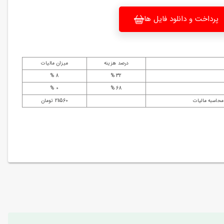
پرداخت و دانلود فایل ها
درصد هزینه
میزان مالیات
8 %
32 %
0 %
68 %
محاسبه مالیات
211560 تومان