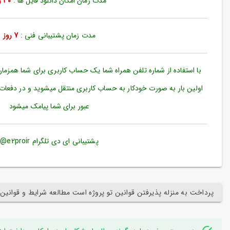
مدت زمان امکان دانلود فایل ها :
30 روز
ورود
به
حساب
کاربری
مدت زمان پشتیبانی فنی :
7 روز
ثبت
نام
با استفاده از شماره تلفن همراه شما یک حساب کاربری برای شما همزما
بازیابی
اولین بار به صورت خودکار به حساب کاربری منتقل میشوید و در دفعات
رمز
عبور برای شما پیامک میشود
عبور
علاقه
مندی
پشتیبانی ای دی تلگرام e2proir@
ها
پرداخت به منزله پذیرفتن قوانین تو پروژه است مطالعه شرایط و قوانین