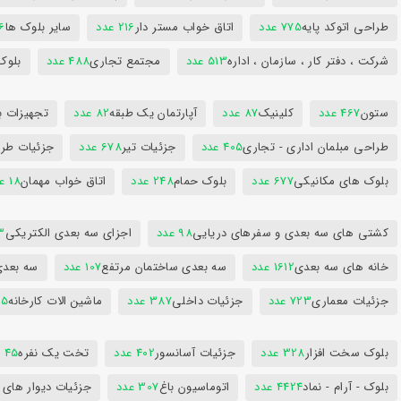
طراحی اتوکد پایه
775 عدد
اتاق خواب مستر دار
216 عدد
سایر بلوک ها
96
شرکت ، دفتر کار ، سازمان ، اداره
513 عدد
مجتمع تجاری
488 عدد
بلوک
ستون
467 عدد
کلینیک
87 عدد
آپارتمان یک طبقه
82 عدد
تجهیزات ب
طراحی مبلمان اداری - تجاری
405 عدد
جزئیات تیر
678 عدد
جزئیات طرا
بلوک های مکانیکی
677 عدد
بلوک حمام
248 عدد
اتاق خواب مهمان
18 عدد
کشتی های سه بعدی و سفرهای دریایی
98 عدد
اجزای سه بعدی الکتریکی
53
خانه های سه بعدی
1612 عدد
سه بعدی ساختمان مرتفع
107 عدد
سه بعد
جزئیات معماری
723 عدد
جزئیات داخلی
387 عدد
ماشین الات کارخانه
385
بلوک سخت افزار
328 عدد
جزئیات آسانسور
402 عدد
تخت یک نفره
45 عدد
بلوک - آرام - نماد
4424 عدد
اتوماسیون باغ
307 عدد
جزئیات دیوار های