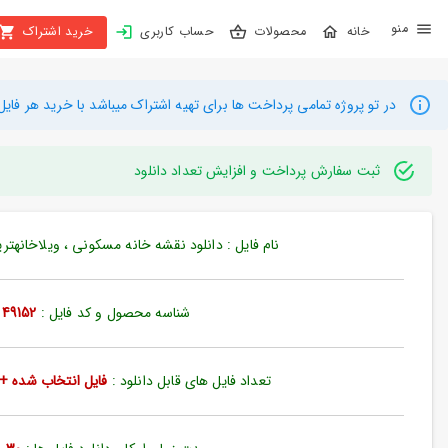
X
محصولات
حساب کاربری
خرید اشتراک
بستن
منو
محصولات
در تو پروژه تمامی پرداخت ها برای تهیه اشتراک میباشد با خرید هر فایل میتوانید به م
تهیه
اشتراک
ثبت سفارش پرداخت و افزایش تعداد دانلود
راهنما
نام فایل : دانلود نقشه خانه مسکونی ، ویلاخانهتریدی (
دانلود
خرید
شناسه محصول و کد فایل :
49152
ها
تعداد فایل های قابل دانلود :
فایل انتخاب شده + 35 فایل دیگ
حساب
کاربری