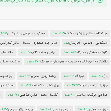
در صورت برخورد با هر گونه سوال یا مشکل یا عدم امکان پرداخت اینترنتی به ایدی تلگر
ورزشگاه - سالن ورزش - باشگاه
1931 عدد
مسکونی ، ویلایی ، آپارتمان
25471 عد
مسکونی - ویلایی - آپارتمان
عدد
تئاتر چند منظوره - سینما - سالن کنفران
کارخانه صنعتی ، کارگاه
1879 عدد
طراحی سقف کاذب
120 عدد
خانه های 
دانشگاه - آموزشکده - مدرسه - هنرستان - خوابگاه
2471 عدد
جزئیات میلگرد
باغ
1810 عدد
فرودگاه
609 عدد
برنامه ریزی شهری
1614 عدد
بلوک وسای
جزئیات پله و راه پله
2377 عدد
برق کشی - اتصالات
566 عدد
جزئیات و
طراحی جزئیات ساختار
4211 عدد
کلیسا - معبد - مکان مذهبی
777 عدد
ج
برق مسکونی
496 عدد
طراحی داخلی
805 عدد
پارک - باغ عمومی
635 عدد