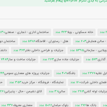
ام e2proir@ پیغام بفرستید
د
خانه مسکونی ، ویلا
423 عدد
ساختمان اداری - تجاری - صنعتی
7830 ع
س - سالن همایش
603 عدد
هتل - رستوران - اقامتگاه
5486 عدد
ساختمان دول
ویلایی - سازمانی
5395 عدد
جزئیات و طراحی داخلی دفتر
364 عدد
دانشگ
 گذاری
573 عدد
جزئیات جاده سازی
263 عدد
جزئیات ساخت و ساز
7484 عدد
ل نقلیه
2367 عدد
باشگاه
409 عدد
جزئیات پروژه های معماری عمومی
344 ع
 فضای داخلی شرکت
160 عدد
نمایشگاه - فروشگاه - مرکز خرید
353 عدد
حم
زئیات لوله کشی
2914 عدد
سالن
38 عدد
اتاق نشیمن - حال - پذیرایی
261 عدد
بانک ها
276 عدد
بلوک مبلمان
5066 عدد
معماری معروف
437 عدد