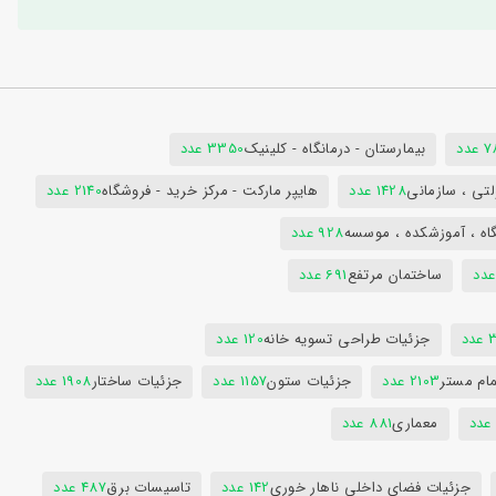
دد
بیمارستان - درمانگاه - کلینیک
3350 عدد
تی ، سازمانی
1428 عدد
هایپر مارکت - مرکز خرید - فروشگاه
2140 عدد
اه ، آموزشکده ، موسسه
928 عدد
ساختمان مرتفع
691 عدد
دد
جزئیات طراحی تسویه خانه
120 عدد
ام مستر
2103 عدد
جزئیات ستون
1157 عدد
جزئیات ساختار
1908 عدد
معماری
881 عدد
جزئیات فضای داخلی ناهار خوری
142 عدد
تاسیسات برق
487 عدد