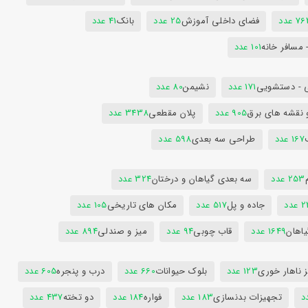
7 عدد
فضای داخلی آموزش
25 عدد
بانک
41 عدد
 مسافر خانه
101 عدد
 - دستشویی
171 عدد
نشیمن
80 عدد
 نقشه های برق
905 عدد
پلان مقطعی
3438 عدد
167 عدد
طراحی سه بعدی
598 عدد
253 عدد
سه بعدی گیاهان و درختان
324 عدد
عدد
جاده و پل
517 عدد
مکان های تاریخی
105 عدد
یاهان
1649 عدد
قاب چوبی
94 عدد
میز و صندلی
894 عدد
 ناهار خوری
123 عدد
بلوک حیوانات
660 عدد
درب و پنجره
605 عدد
تجهیزات بدنسازی
183 عدد
فواره
184 عدد
دو تخته
437 عدد