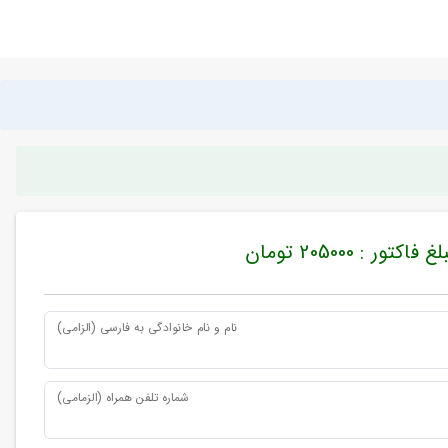
غ فاکتور : 205000 تومان
نام و نام خانوادگی به فارسی (الزامی)
شماره تلفن همراه (الزمامی)