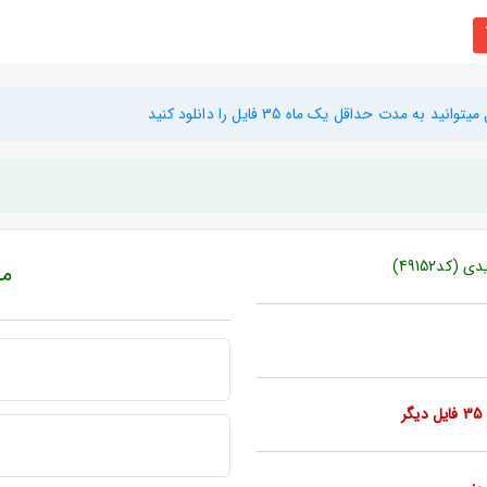
دت حداقل یک ماه 35 فایل را دانلود کنید
کد49152)
مبل
ر