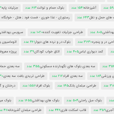
5 عدد
آشپزخانه
1541 عدد
بلوک حمام و توالت
613 عدد
جزئیات پایه
63
 های حمل و نقل
643 عدد
رستوران - غذا خوری - فست فود ; هتل - خوابگاه -
هداشتی
805 عدد
طراحی جزئیات تقویت کننده
1020 عدد
سرویس بهداشتی
حی در و پنجره
3630 عدد
بلوک در و نرده های دیوار
461 عدد
اتوماسیون و
کمد دیواری لباس
405 عدد
اتاق خواب کودکان
39 عدد
پروژه معروف
3 عدد
سه بعدی بلوک های نگهدارنده مسکونی
355 عدد
سه بعدی حمام
ی ورزشی
184 عدد
سه بعدی افراد
212 عدد
طراحی تریدی بافت سه بعدی
230 
 عدد
طراحی مبلمان بانک
145 عدد
بلوک افراد
1556 عدد
درختان و گ
بلوک مبل راحتی
504 عدد
بلوک های بهداشتی
1655 عدد
بلوک میز
 آجری
359 عدد
قالب اسکلت فلزی
446 عدد
طراحی مبلمان آشپزخانه
411 عدد