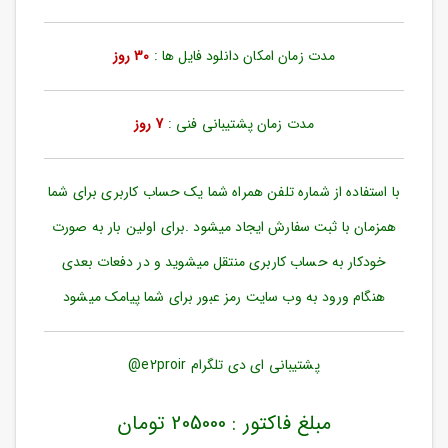
ورود
به
حساب
مدت زمان امکان دانلود فایل ها :
30 روز
کاربری
ثبت
مدت زمان پشتیبانی فنی :
7 روز
نام
بازیابی
رمز
با استفاده از شماره تلفن همراه شما یک حساب کاربری برای شما
عبور
همزمان با ثبت سفارش ایجاد میشود .برای اولین بار به صورت
علاقه
خودکار به حساب کاربری منتقل میشوید و در دفعات بعدی
مندی
ها
هنگام ورود به وب سایت رمز عبور برای شما پیامک میشود
پشتیبانی ای دی تلگرام e2proir@
مبلغ فاکتور : 205000 تومان