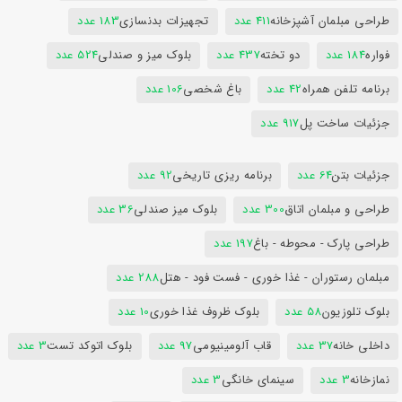
طراحی مبلمان آشپزخانه
411 عدد
تجهیزات بدنسازی
183 عدد
فواره
184 عدد
دو تخته
437 عدد
بلوک میز و صندلی
524 عدد
برنامه تلفن همراه
42 عدد
باغ شخصی
106 عدد
جزئیات ساخت پل
917 عدد
جزئیات بتن
64 عدد
برنامه ریزی تاریخی
92 عدد
طراحی و مبلمان اتاق
300 عدد
بلوک میز صندلی
36 عدد
طراحی پارک - محوطه - باغ
197 عدد
مبلمان رستوران - غذا خوری - فست فود - هتل
288 عدد
بلوک تلوزیون
58 عدد
بلوک ظروف غذا خوری
10 عدد
داخلی خانه
37 عدد
قاب آلومینیومی
97 عدد
بلوک اتوکد تست
3 عدد
نمازخانه
3 عدد
سینمای خانگی
3 عدد