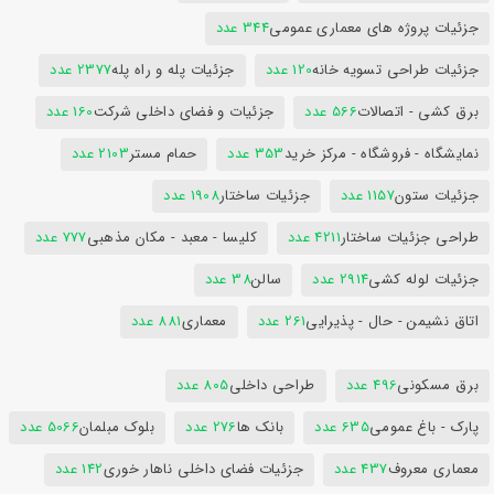
جزئیات پروژه های معماری عمومی
344 عدد
جزئیات طراحی تسویه خانه
120 عدد
جزئیات پله و راه پله
2377 عدد
برق کشی - اتصالات
566 عدد
جزئیات و فضای داخلی شرکت
160 عدد
نمایشگاه - فروشگاه - مرکز خرید
353 عدد
حمام مستر
2103 عدد
جزئیات ستون
1157 عدد
جزئیات ساختار
1908 عدد
طراحی جزئیات ساختار
4211 عدد
کلیسا - معبد - مکان مذهبی
777 عدد
جزئیات لوله کشی
2914 عدد
سالن
38 عدد
اتاق نشیمن - حال - پذیرایی
261 عدد
معماری
881 عدد
برق مسکونی
496 عدد
طراحی داخلی
805 عدد
پارک - باغ عمومی
635 عدد
بانک ها
276 عدد
بلوک مبلمان
5066 عدد
معماری معروف
437 عدد
جزئیات فضای داخلی ناهار خوری
142 عدد