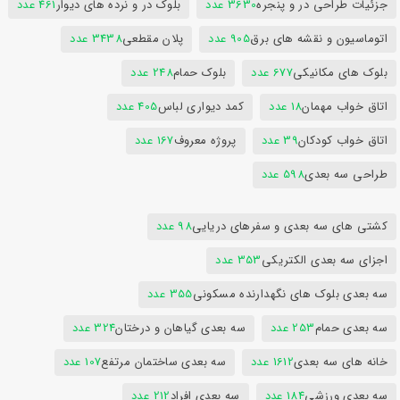
جزئیات طراحی در و پنجره
3630 عدد
بلوک در و نرده های دیوار
461 عدد
اتوماسیون و نقشه های برق
905 عدد
پلان مقطعی
3438 عدد
بلوک های مکانیکی
677 عدد
بلوک حمام
248 عدد
اتاق خواب مهمان
18 عدد
کمد دیواری لباس
405 عدد
اتاق خواب کودکان
39 عدد
پروژه معروف
167 عدد
طراحی سه بعدی
598 عدد
کشتی های سه بعدی و سفرهای دریایی
98 عدد
اجزای سه بعدی الکتریکی
353 عدد
سه بعدی بلوک های نگهدارنده مسکونی
355 عدد
سه بعدی حمام
253 عدد
سه بعدی گیاهان و درختان
324 عدد
خانه های سه بعدی
1612 عدد
سه بعدی ساختمان مرتفع
107 عدد
سه بعدی ورزشی
184 عدد
سه بعدی افراد
212 عدد