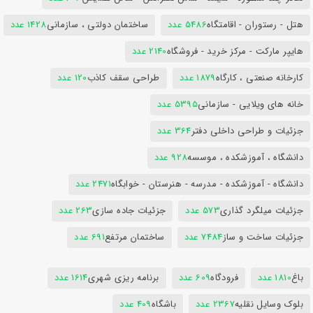
هتل - رستوران - اقامتگاه
5486 عدد
ساختمان دولتی ، سازمانی
1428 عدد
هایپر مارکت - مرکز خرید - فروشگاه
2140 عدد
کارخانه صنعتی ، کارگاه
1879 عدد
طراحی سقف کاذب
120 عدد
خانه های ویلایی - سازمانی
5395 عدد
جزئیات و طراحی داخلی دفتر
364 عدد
دانشگاه ، آموزشکده ، موسسه
928 عدد
دانشگاه - آموزشکده - مدرسه - هنرستان - خوابگاه
2471 عدد
جزئیات میلگرد گذاری
573 عدد
جزئیات جاده سازی
263 عدد
جزئیات ساخت و ساز
7484 عدد
ساختمان مرتفع
691 عدد
باغ
1810 عدد
فرودگاه
609 عدد
برنامه ریزی شهری
1614 عدد
بلوک وسایل نقلیه
2367 عدد
باشگاه
409 عدد