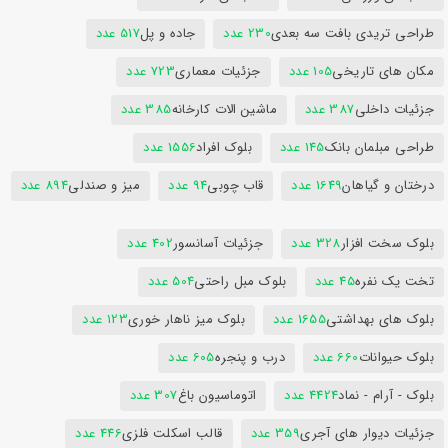
طراحی تریدی بافت سه بعدی
230 عدد
جاده و پل
517 عدد
مکان های تاریخی
105 عدد
جزئیات معماری
723 عدد
جزئیات داخلی
387 عدد
ماشین الات کارخانه
385 عدد
طراحی مبلمان بانک
145 عدد
بلوک افراد
1556 عدد
درختان و گیاهان
1649 عدد
قاب چوبی
94 عدد
میز و صندلی
894 عدد
بلوک سخت افزار
328 عدد
جزئیات آسانسور
402 عدد
تخت یک نفره
45 عدد
بلوک مبل راحتی
504 عدد
بلوک های بهداشتی
1655 عدد
بلوک میز ناهار خوری
123 عدد
بلوک حیوانات
660 عدد
درب و پنجره
605 عدد
بلوک - آرام - نماد
4424 عدد
اتوماسیون باغ
307 عدد
جزئیات دیوار های آجری
359 عدد
قالب اسکلت فلزی
446 عدد