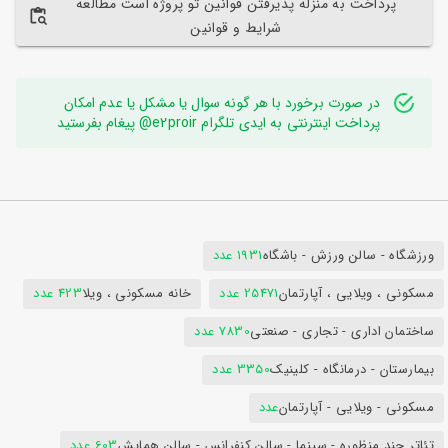
پرداخت به منزله پذیرفتن قوانین تو پروژه است مطالعه
شرایط و قوانین
در صورت برخورد با هر گونه سوال یا مشکل یا عدم امکان
پرداخت اینترنتی به ایدی تلگرام e2proir@ پیغام بفرستید
ورزشگاه - سالن ورزش - باشگاه
1931 عدد
مسکونی ، ویلایی ، آپارتمان
25471 عدد
خانه مسکونی ، ویلا
423 عدد
ساختمان اداری - تجاری - صنعتی
7830 عدد
بیمارستان - درمانگاه - کلینیک
3350 عدد
مسکونی - ویلایی - آپارتمان
عدد
تئاتر چند منظوره - سینما - سالن کنفرانس - سالن همایش
603 عدد