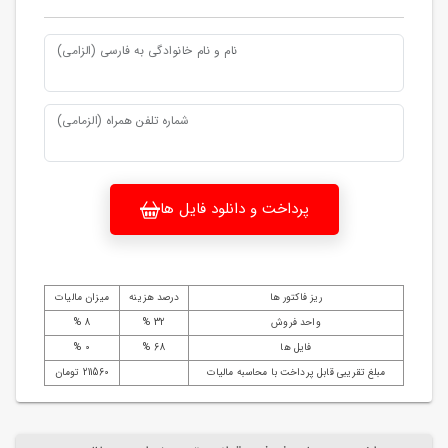
نام و نام خانوادگی به فارسی (الزامی)
شماره تلفن همراه (الزمامی)
پرداخت و دانلود فایل ها
ریز فاکتور ها
درصد هزینه
میزان مالیات
واحد فروش
32 %
8 %
فایل ها
68 %
0 %
مبلغ تقریبی قابل پرداخت با محاسبه مالیات
211560 تومان