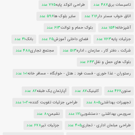
تاسیسات برق
487 عدد
طراحی اتوکد پایه
775 عدد
اتاق خواب مستر دار
216 عدد
سایر بلوک ها
596 عدد
آشپزخانه
1541 عدد
بلوک حمام و توالت
613 عدد
جزئیات پایه
763 عدد
فضای داخلی آموزش
25 عدد
بانک
41 عدد
شرکت ، دفتر کار ، سازمان ، اداره
513 عدد
مجتمع تجاری
488 عدد
بلوک های حمل و نقل
643 عدد
رستوران - غذا خوری - فست فود ; هتل - خوابگاه - مسافر خانه
101 عدد
ستون
467 عدد
کلینیک
87 عدد
آپارتمان یک طبقه
82 عدد
تجهیزات بهداشتی
805 عدد
طراحی جزئیات تقویت کننده
1020 عدد
سرویس بهداشتی - دستشویی
171 عدد
نشیمن
80 عدد
طراحی مبلمان اداری - تجاری
405 عدد
جزئیات تیر
678 عدد