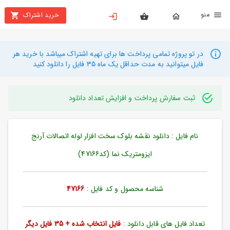
نو
خرید اشتراک
X
بستن
منو
محصولات
در تو پروژه تمامی پرداخت ها برای تهیه اشتراک میباشد با خرید هر
فایل میتوانید به مدت حداقل یک ماه 35 فایل را دانلود کنید
تهیه
اشتراک
ثبت سفارش پرداخت و افزایش تعداد دانلود
راهنما
نام فایل : دانلود نقشه بلوک سخت افزار لوله اتصالات آرنج
دانلود
خرید
ایزومتریک نما (کد47166)
ها
شناسه محصول و کد فایل :
47166
حساب
کاربری
تعداد فایل های قابل دانلود :
فایل انتخاب شده + 35 فایل دیگر