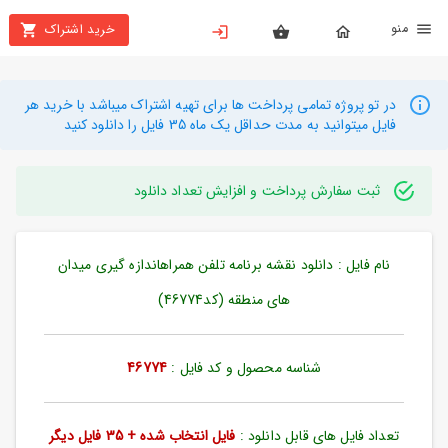
نو
خرید اشتراک
X
بستن
منو
محصولات
در تو پروژه تمامی پرداخت ها برای تهیه اشتراک میباشد با خرید هر
فایل میتوانید به مدت حداقل یک ماه 35 فایل را دانلود کنید
تهیه
اشتراک
ثبت سفارش پرداخت و افزایش تعداد دانلود
راهنما
نام فایل : دانلود نقشه برنامه تلفن همراهاندازه گیری میدان
دانلود
خرید
های منطقه (کد46774)
ها
شناسه محصول و کد فایل :
46774
حساب
کاربری
تعداد فایل های قابل دانلود :
فایل انتخاب شده + 35 فایل دیگر