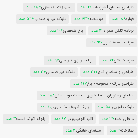
طراحی مبلمان آشپزخانه
411 عدد
تجهیزات بدنسازی
183 عدد
فواره
184 عدد
دو تخته
437 عدد
بلوک میز و صندلی
524 عدد
برنامه تلفن همراه
42 عدد
باغ شخصی
106 عدد
جزئیات ساخت پل
917 عدد
جزئیات بتن
64 عدد
برنامه ریزی تاریخی
92 عدد
طراحی و مبلمان اتاق
300 عدد
بلوک میز صندلی
36 عدد
طراحی پارک - محوطه - باغ
197 عدد
مبلمان رستوران - غذا خوری - فست فود - هتل
288 عدد
بلوک تلوزیون
58 عدد
بلوک ظروف غذا خوری
10 عدد
داخلی خانه
37 عدد
قاب آلومینیومی
97 عدد
بلوک اتوکد تست
3 عدد
نمازخانه
3 عدد
سینمای خانگی
3 عدد