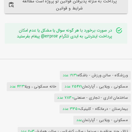
پرداخت به منزله پذیرفتن قوانین تو پروژه است مطالعه
شرایط و قوانین
در صورت برخورد با هر گونه سوال یا مشکل یا عدم امکان
پرداخت اینترنتی به ایدی تلگرام e2proir@ پیغام بفرستید
ورزشگاه - سالن ورزش - باشگاه
1931 عدد
مسکونی ، ویلایی ، آپارتمان
25471 عدد
خانه مسکونی ، ویلا
423 عدد
ساختمان اداری - تجاری - صنعتی
7830 عدد
بیمارستان - درمانگاه - کلینیک
3350 عدد
مسکونی - ویلایی - آپارتمان
عدد
تئاتر چند منظوره - سینما - سالن کنفرانس - سالن همایش
603 عدد