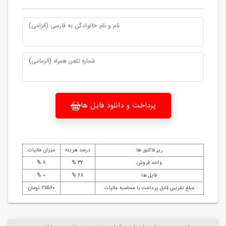
نام و نام خانوادگی به فارسی (الزامی)
شماره تلفن همراه (الزمامی)
پرداخت و دانلود فایل ها
ریز فاکتور ها
درصد هزینه
میزان مالیات
واحد فروش
32 %
8 %
فایل ها
68 %
0 %
مبلغ تقریبی قابل پرداخت با محاسبه مالیات
211560 تومان