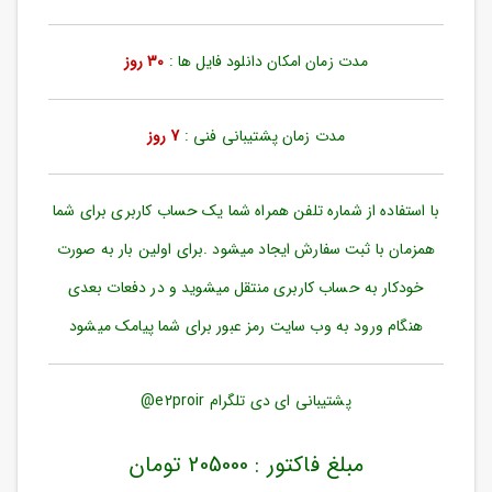
ورود
به
حساب
مدت زمان امکان دانلود فایل ها :
30 روز
کاربری
ثبت
مدت زمان پشتیبانی فنی :
7 روز
نام
بازیابی
رمز
با استفاده از شماره تلفن همراه شما یک حساب کاربری برای شما
عبور
همزمان با ثبت سفارش ایجاد میشود .برای اولین بار به صورت
علاقه
خودکار به حساب کاربری منتقل میشوید و در دفعات بعدی
مندی
ها
هنگام ورود به وب سایت رمز عبور برای شما پیامک میشود
پشتیبانی ای دی تلگرام e2proir@
مبلغ فاکتور : 205000 تومان