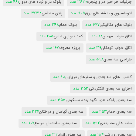
جزئیات طراحی در و پنجره
3630 عدد
بلوک در و نرده های دیوار
461 عدد
اتوماسیون و نقشه های برق
905 عدد
پلان مقطعی
3438 عدد
بلوک های مکانیکی
677 عدد
بلوک حمام
248 عدد
اتاق خواب مهمان
18 عدد
کمد دیواری لباس
405 عدد
اتاق خواب کودکان
39 عدد
پروژه معروف
167 عدد
طراحی سه بعدی
598 عدد
کشتی های سه بعدی و سفرهای دریایی
98 عدد
اجزای سه بعدی الکتریکی
353 عدد
سه بعدی بلوک های نگهدارنده مسکونی
355 عدد
سه بعدی حمام
253 عدد
سه بعدی گیاهان و درختان
324 عدد
خانه های سه بعدی
1612 عدد
سه بعدی ساختمان مرتفع
107 عدد
سه بعدی ورزشی
184 عدد
سه بعدی افراد
212 عدد