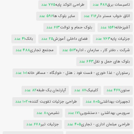
تاسیسات برق
487 عدد
طراحی اتوکد پایه
775 عدد
اتاق خواب مستر دار
216 عدد
سایر بلوک ها
596 عدد
آشپزخانه
1541 عدد
بلوک حمام و توالت
613 عدد
جزئیات پایه
763 عدد
فضای داخلی آموزش
25 عدد
بانک
41 عدد
شرکت ، دفتر کار ، سازمان ، اداره
513 عدد
مجتمع تجاری
488 عدد
بلوک های حمل و نقل
643 عدد
رستوران - غذا خوری - فست فود ; هتل - خوابگاه - مسافر خانه
101 عدد
ستون
467 عدد
کلینیک
87 عدد
آپارتمان یک طبقه
82 عدد
تجهیزات بهداشتی
805 عدد
طراحی جزئیات تقویت کننده
1020 عدد
سرویس بهداشتی - دستشویی
171 عدد
نشیمن
80 عدد
طراحی مبلمان اداری - تجاری
405 عدد
جزئیات تیر
678 عدد