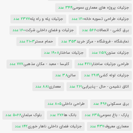
جزئیات پروژه های معماری عمومی
344 عدد
جزئیات طراحی تسویه خانه
120 عدد
جزئیات پله و راه پله
2377 عدد
برق کشی - اتصالات
566 عدد
جزئیات و فضای داخلی شرکت
160 عدد
نمایشگاه - فروشگاه - مرکز خرید
353 عدد
حمام مستر
2103 عدد
جزئیات ستون
1157 عدد
جزئیات ساختار
1908 عدد
طراحی جزئیات ساختار
4211 عدد
کلیسا - معبد - مکان مذهبی
777 عدد
جزئیات لوله کشی
2914 عدد
سالن
38 عدد
اتاق نشیمن - حال - پذیرایی
261 عدد
معماری
881 عدد
برق مسکونی
496 عدد
طراحی داخلی
805 عدد
پارک - باغ عمومی
635 عدد
بانک ها
276 عدد
بلوک مبلمان
5066 عدد
معماری معروف
437 عدد
جزئیات فضای داخلی ناهار خوری
142 عدد