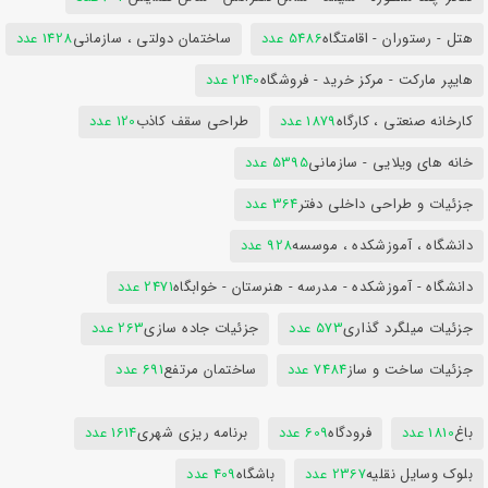
هتل - رستوران - اقامتگاه
5486 عدد
ساختمان دولتی ، سازمانی
1428 عدد
هایپر مارکت - مرکز خرید - فروشگاه
2140 عدد
کارخانه صنعتی ، کارگاه
1879 عدد
طراحی سقف کاذب
120 عدد
خانه های ویلایی - سازمانی
5395 عدد
جزئیات و طراحی داخلی دفتر
364 عدد
دانشگاه ، آموزشکده ، موسسه
928 عدد
دانشگاه - آموزشکده - مدرسه - هنرستان - خوابگاه
2471 عدد
جزئیات میلگرد گذاری
573 عدد
جزئیات جاده سازی
263 عدد
جزئیات ساخت و ساز
7484 عدد
ساختمان مرتفع
691 عدد
باغ
1810 عدد
فرودگاه
609 عدد
برنامه ریزی شهری
1614 عدد
بلوک وسایل نقلیه
2367 عدد
باشگاه
409 عدد