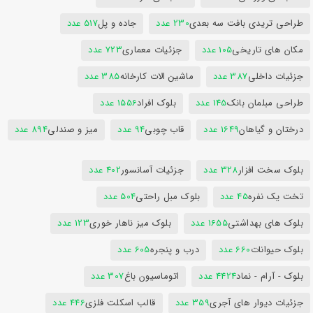
طراحی تریدی بافت سه بعدی
230 عدد
جاده و پل
517 عدد
مکان های تاریخی
105 عدد
جزئیات معماری
723 عدد
جزئیات داخلی
387 عدد
ماشین الات کارخانه
385 عدد
طراحی مبلمان بانک
145 عدد
بلوک افراد
1556 عدد
درختان و گیاهان
1649 عدد
قاب چوبی
94 عدد
میز و صندلی
894 عدد
بلوک سخت افزار
328 عدد
جزئیات آسانسور
402 عدد
تخت یک نفره
45 عدد
بلوک مبل راحتی
504 عدد
بلوک های بهداشتی
1655 عدد
بلوک میز ناهار خوری
123 عدد
بلوک حیوانات
660 عدد
درب و پنجره
605 عدد
بلوک - آرام - نماد
4424 عدد
اتوماسیون باغ
307 عدد
جزئیات دیوار های آجری
359 عدد
قالب اسکلت فلزی
446 عدد