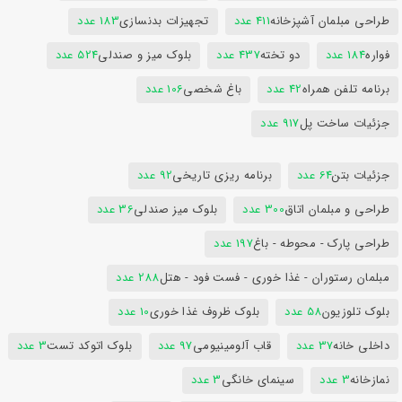
طراحی مبلمان آشپزخانه
411 عدد
تجهیزات بدنسازی
183 عدد
فواره
184 عدد
دو تخته
437 عدد
بلوک میز و صندلی
524 عدد
برنامه تلفن همراه
42 عدد
باغ شخصی
106 عدد
جزئیات ساخت پل
917 عدد
جزئیات بتن
64 عدد
برنامه ریزی تاریخی
92 عدد
طراحی و مبلمان اتاق
300 عدد
بلوک میز صندلی
36 عدد
طراحی پارک - محوطه - باغ
197 عدد
مبلمان رستوران - غذا خوری - فست فود - هتل
288 عدد
بلوک تلوزیون
58 عدد
بلوک ظروف غذا خوری
10 عدد
داخلی خانه
37 عدد
قاب آلومینیومی
97 عدد
بلوک اتوکد تست
3 عدد
نمازخانه
3 عدد
سینمای خانگی
3 عدد