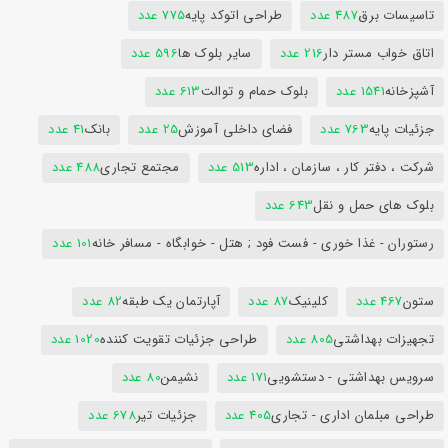
تاسیسات برق
487 عدد
طراحی اتوکد پایه
775 عدد
اتاق خواب مستر دار
216 عدد
سایر بلوک ها
596 عدد
آشپزخانه
1541 عدد
بلوک حمام و توالت
613 عدد
جزئیات پایه
763 عدد
فضای داخلی آموزش
25 عدد
بانک
41 عدد
شرکت ، دفتر کار ، سازمان ، اداره
513 عدد
مجتمع تجاری
488 عدد
بلوک های حمل و نقل
643 عدد
رستوران - غذا خوری - فست فود ; هتل - خوابگاه - مسافر خانه
101 عدد
ستون
467 عدد
کلینیک
87 عدد
آپارتمان یک طبقه
82 عدد
تجهیزات بهداشتی
805 عدد
طراحی جزئیات تقویت کننده
1020 عدد
سرویس بهداشتی - دستشویی
171 عدد
نشیمن
80 عدد
طراحی مبلمان اداری - تجاری
405 عدد
جزئیات تیر
678 عدد