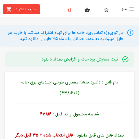
نو
خرید اشتراک
X
بستن
منو
محصولات
در تو پروژه تمامی پرداخت ها برای تهیه اشتراک میباشد با خرید هر
فایل میتوانید به مدت حداقل یک ماه 35 فایل را دانلود کنید
تهیه
اشتراک
ثبت سفارش پرداخت و افزایش تعداد دانلود
راهنما
نام فایل : دانلود نقشه معماری طرحی چیدمان برق خانه
دانلود
خرید
(کد43816)
ها
شناسه محصول و کد فایل :
43816
حساب
کاربری
تعداد فایل های قابل دانلود :
فایل انتخاب شده + 35 فایل دیگر