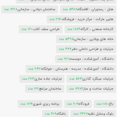
هتل - رستوران - اقامتگاه
5486 عدد
ساختمان دولتی ، سازمانی
1428 عدد
هایپر مارکت - مرکز خرید - فروشگاه
2140 عدد
کارخانه صنعتی ، کارگاه
1879 عدد
طراحی سقف کاذب
120 عدد
خانه های ویلایی - سازمانی
5395 عدد
جزئیات و طراحی داخلی دفتر
364 عدد
دانشگاه ، آموزشکده ، موسسه
928 عدد
دانشگاه - آموزشکده - مدرسه - هنرستان - خوابگاه
2471 عدد
جزئیات میلگرد گذاری
573 عدد
جزئیات جاده سازی
263 عدد
جزئیات ساخت و ساز
7484 عدد
ساختمان مرتفع
691 عدد
باغ
1810 عدد
فرودگاه
609 عدد
برنامه ریزی شهری
1614 عدد
بلوک وسایل نقلیه
2367 عدد
باشگاه
409 عدد