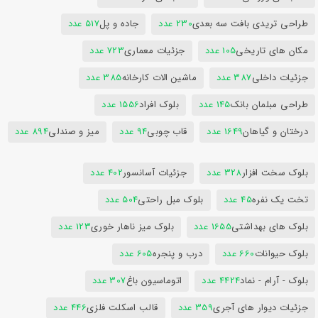
طراحی تریدی بافت سه بعدی
230 عدد
جاده و پل
517 عدد
مکان های تاریخی
105 عدد
جزئیات معماری
723 عدد
جزئیات داخلی
387 عدد
ماشین الات کارخانه
385 عدد
طراحی مبلمان بانک
145 عدد
بلوک افراد
1556 عدد
درختان و گیاهان
1649 عدد
قاب چوبی
94 عدد
میز و صندلی
894 عدد
بلوک سخت افزار
328 عدد
جزئیات آسانسور
402 عدد
تخت یک نفره
45 عدد
بلوک مبل راحتی
504 عدد
بلوک های بهداشتی
1655 عدد
بلوک میز ناهار خوری
123 عدد
بلوک حیوانات
660 عدد
درب و پنجره
605 عدد
بلوک - آرام - نماد
4424 عدد
اتوماسیون باغ
307 عدد
جزئیات دیوار های آجری
359 عدد
قالب اسکلت فلزی
446 عدد