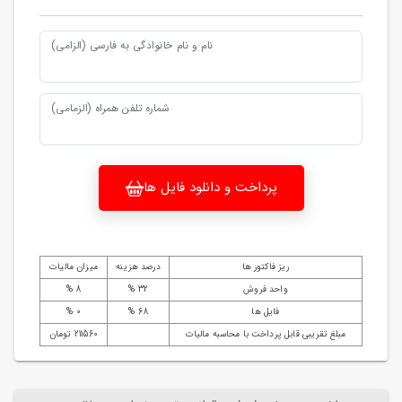
نام و نام خانوادگی به فارسی (الزامی)
شماره تلفن همراه (الزمامی)
پرداخت و دانلود فایل ها
ریز فاکتور ها
درصد هزینه
میزان مالیات
واحد فروش
32 %
8 %
فایل ها
68 %
0 %
مبلغ تقریبی قابل پرداخت با محاسبه مالیات
211560 تومان