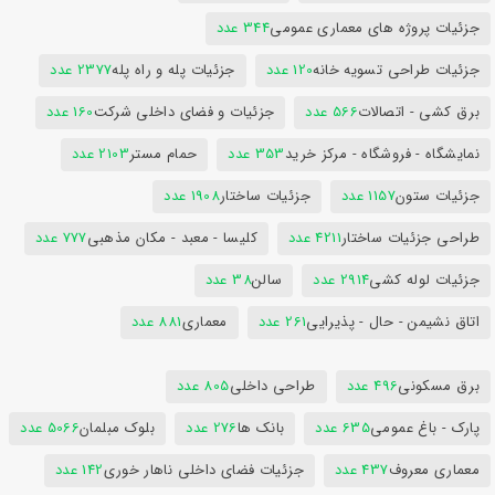
جزئیات پروژه های معماری عمومی
344 عدد
جزئیات طراحی تسویه خانه
120 عدد
جزئیات پله و راه پله
2377 عدد
برق کشی - اتصالات
566 عدد
جزئیات و فضای داخلی شرکت
160 عدد
نمایشگاه - فروشگاه - مرکز خرید
353 عدد
حمام مستر
2103 عدد
جزئیات ستون
1157 عدد
جزئیات ساختار
1908 عدد
طراحی جزئیات ساختار
4211 عدد
کلیسا - معبد - مکان مذهبی
777 عدد
جزئیات لوله کشی
2914 عدد
سالن
38 عدد
اتاق نشیمن - حال - پذیرایی
261 عدد
معماری
881 عدد
برق مسکونی
496 عدد
طراحی داخلی
805 عدد
پارک - باغ عمومی
635 عدد
بانک ها
276 عدد
بلوک مبلمان
5066 عدد
معماری معروف
437 عدد
جزئیات فضای داخلی ناهار خوری
142 عدد