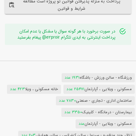
پرداخت به منزله پذیرفتن قوانین تو پروژه است مطالعه
شرایط و قوانین
در صورت برخورد با هر گونه سوال یا مشکل یا عدم امکان
پرداخت اینترنتی به ایدی تلگرام e2proir@ پیغام بفرستید
ورزشگاه - سالن ورزش - باشگاه
1931 عدد
مسکونی ، ویلایی ، آپارتمان
25471 عدد
خانه مسکونی ، ویلا
423 عدد
ساختمان اداری - تجاری - صنعتی
7830 عدد
بیمارستان - درمانگاه - کلینیک
3350 عدد
مسکونی - ویلایی - آپارتمان
عدد
تئاتر چند منظوره - سینما - سالن کنفرانس - سالن همایش
603 عدد