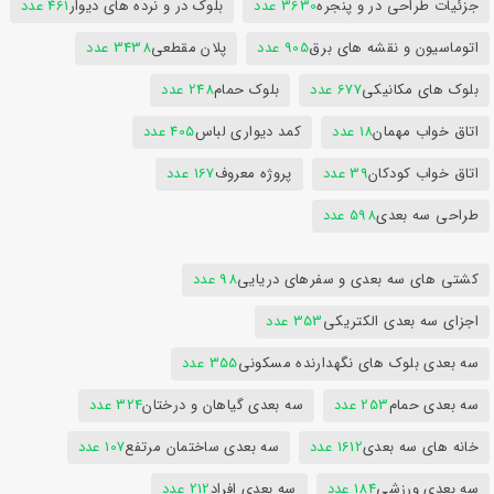
جزئیات طراحی در و پنجره
3630 عدد
بلوک در و نرده های دیوار
461 عدد
اتوماسیون و نقشه های برق
905 عدد
پلان مقطعی
3438 عدد
بلوک های مکانیکی
677 عدد
بلوک حمام
248 عدد
اتاق خواب مهمان
18 عدد
کمد دیواری لباس
405 عدد
اتاق خواب کودکان
39 عدد
پروژه معروف
167 عدد
طراحی سه بعدی
598 عدد
کشتی های سه بعدی و سفرهای دریایی
98 عدد
اجزای سه بعدی الکتریکی
353 عدد
سه بعدی بلوک های نگهدارنده مسکونی
355 عدد
سه بعدی حمام
253 عدد
سه بعدی گیاهان و درختان
324 عدد
خانه های سه بعدی
1612 عدد
سه بعدی ساختمان مرتفع
107 عدد
سه بعدی ورزشی
184 عدد
سه بعدی افراد
212 عدد