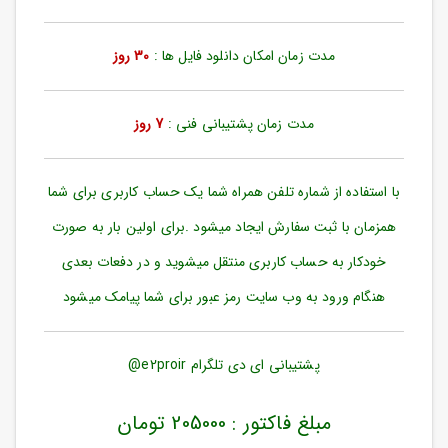
ورود
به
حساب
مدت زمان امکان دانلود فایل ها :
30 روز
کاربری
ثبت
مدت زمان پشتیبانی فنی :
7 روز
نام
بازیابی
رمز
با استفاده از شماره تلفن همراه شما یک حساب کاربری برای شما
عبور
همزمان با ثبت سفارش ایجاد میشود .برای اولین بار به صورت
علاقه
خودکار به حساب کاربری منتقل میشوید و در دفعات بعدی
مندی
ها
هنگام ورود به وب سایت رمز عبور برای شما پیامک میشود
پشتیبانی ای دی تلگرام e2proir@
مبلغ فاکتور : 205000 تومان