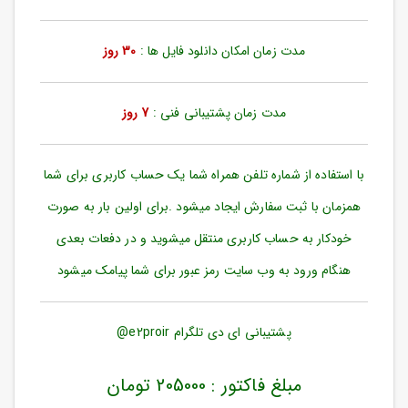
ورود
به
حساب
مدت زمان امکان دانلود فایل ها :
30 روز
کاربری
ثبت
مدت زمان پشتیبانی فنی :
7 روز
نام
بازیابی
رمز
با استفاده از شماره تلفن همراه شما یک حساب کاربری برای شما
عبور
همزمان با ثبت سفارش ایجاد میشود .برای اولین بار به صورت
علاقه
خودکار به حساب کاربری منتقل میشوید و در دفعات بعدی
مندی
ها
هنگام ورود به وب سایت رمز عبور برای شما پیامک میشود
پشتیبانی ای دی تلگرام e2proir@
مبلغ فاکتور : 205000 تومان