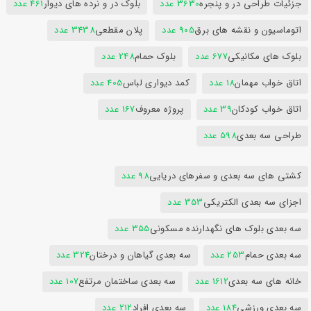
جزئیات طراحی در و پنجره
3630 عدد
بلوک در و نرده های دیوار
461 عدد
اتوماسیون و نقشه های برق
905 عدد
پلان مقطعی
3438 عدد
بلوک های مکانیکی
677 عدد
بلوک حمام
248 عدد
اتاق خواب مهمان
18 عدد
کمد دیواری لباس
405 عدد
اتاق خواب کودکان
39 عدد
پروژه معروف
167 عدد
طراحی سه بعدی
598 عدد
کشتی های سه بعدی و سفرهای دریایی
98 عدد
اجزای سه بعدی الکتریکی
353 عدد
سه بعدی بلوک های نگهدارنده مسکونی
355 عدد
سه بعدی حمام
253 عدد
سه بعدی گیاهان و درختان
324 عدد
خانه های سه بعدی
1612 عدد
سه بعدی ساختمان مرتفع
107 عدد
سه بعدی ورزشی
184 عدد
سه بعدی افراد
212 عدد