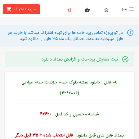
نو
خرید اشتراک
X
بستن
منو
محصولات
در تو پروژه تمامی پرداخت ها برای تهیه اشتراک میباشد با خرید هر
فایل میتوانید به مدت حداقل یک ماه 35 فایل را دانلود کنید
تهیه
اشتراک
ثبت سفارش پرداخت و افزایش تعداد دانلود
راهنما
نام فایل : دانلود نقشه بلوک حمام جزئیات حمام طراحی
دانلود
خرید
(کد42620)
ها
شناسه محصول و کد فایل :
42620
حساب
کاربری
تعداد فایل های قابل دانلود :
فایل انتخاب شده + 35 فایل دیگر