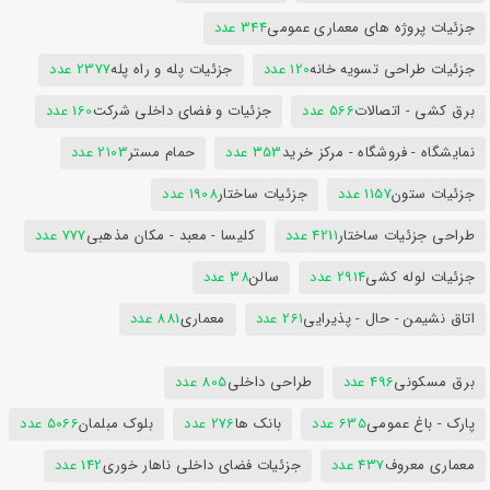
جزئیات پروژه های معماری عمومی
344 عدد
جزئیات طراحی تسویه خانه
120 عدد
جزئیات پله و راه پله
2377 عدد
برق کشی - اتصالات
566 عدد
جزئیات و فضای داخلی شرکت
160 عدد
نمایشگاه - فروشگاه - مرکز خرید
353 عدد
حمام مستر
2103 عدد
جزئیات ستون
1157 عدد
جزئیات ساختار
1908 عدد
طراحی جزئیات ساختار
4211 عدد
کلیسا - معبد - مکان مذهبی
777 عدد
جزئیات لوله کشی
2914 عدد
سالن
38 عدد
اتاق نشیمن - حال - پذیرایی
261 عدد
معماری
881 عدد
برق مسکونی
496 عدد
طراحی داخلی
805 عدد
پارک - باغ عمومی
635 عدد
بانک ها
276 عدد
بلوک مبلمان
5066 عدد
معماری معروف
437 عدد
جزئیات فضای داخلی ناهار خوری
142 عدد