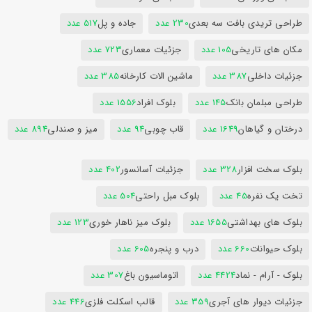
طراحی تریدی بافت سه بعدی
230 عدد
جاده و پل
517 عدد
مکان های تاریخی
105 عدد
جزئیات معماری
723 عدد
جزئیات داخلی
387 عدد
ماشین الات کارخانه
385 عدد
طراحی مبلمان بانک
145 عدد
بلوک افراد
1556 عدد
درختان و گیاهان
1649 عدد
قاب چوبی
94 عدد
میز و صندلی
894 عدد
بلوک سخت افزار
328 عدد
جزئیات آسانسور
402 عدد
تخت یک نفره
45 عدد
بلوک مبل راحتی
504 عدد
بلوک های بهداشتی
1655 عدد
بلوک میز ناهار خوری
123 عدد
بلوک حیوانات
660 عدد
درب و پنجره
605 عدد
بلوک - آرام - نماد
4424 عدد
اتوماسیون باغ
307 عدد
جزئیات دیوار های آجری
359 عدد
قالب اسکلت فلزی
446 عدد