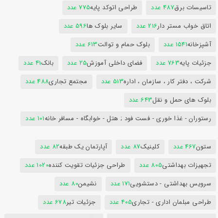
تاسیسات برق
487 عدد
طراحی اتوکد پایه
775 عدد
اتاق خواب مستر دار
216 عدد
سایر بلوک ها
596 عدد
آشپزخانه
1541 عدد
بلوک حمام و توالت
613 عدد
جزئیات پایه
763 عدد
فضای داخلی آموزش
25 عدد
بانک
41 عدد
شرکت ، دفتر کار ، سازمان ، اداره
513 عدد
مجتمع تجاری
488 عدد
بلوک های حمل و نقل
643 عدد
رستوران - غذا خوری - فست فود ; هتل - خوابگاه - مسافر خانه
101 عدد
ستون
467 عدد
کلینیک
87 عدد
آپارتمان یک طبقه
82 عدد
تجهیزات بهداشتی
805 عدد
طراحی جزئیات تقویت کننده
1020 عدد
سرویس بهداشتی - دستشویی
171 عدد
نشیمن
80 عدد
طراحی مبلمان اداری - تجاری
405 عدد
جزئیات تیر
678 عدد