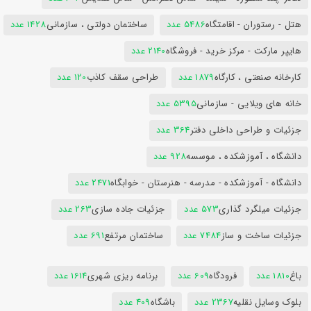
هتل - رستوران - اقامتگاه
5486 عدد
ساختمان دولتی ، سازمانی
1428 عدد
هایپر مارکت - مرکز خرید - فروشگاه
2140 عدد
کارخانه صنعتی ، کارگاه
1879 عدد
طراحی سقف کاذب
120 عدد
خانه های ویلایی - سازمانی
5395 عدد
جزئیات و طراحی داخلی دفتر
364 عدد
دانشگاه ، آموزشکده ، موسسه
928 عدد
دانشگاه - آموزشکده - مدرسه - هنرستان - خوابگاه
2471 عدد
جزئیات میلگرد گذاری
573 عدد
جزئیات جاده سازی
263 عدد
جزئیات ساخت و ساز
7484 عدد
ساختمان مرتفع
691 عدد
باغ
1810 عدد
فرودگاه
609 عدد
برنامه ریزی شهری
1614 عدد
بلوک وسایل نقلیه
2367 عدد
باشگاه
409 عدد