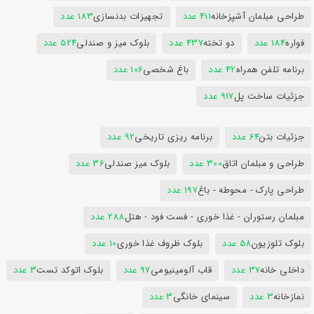
طراحی مبلمان آشپزخانه
411 عدد
تجهیزات بدنسازی
183 عدد
فواره
184 عدد
دو تخته
437 عدد
بلوک میز و صندلی
524 عدد
برنامه تلفن همراه
42 عدد
باغ شخصی
106 عدد
جزئیات ساخت پل
917 عدد
جزئیات بتن
64 عدد
برنامه ریزی تاریخی
92 عدد
طراحی و مبلمان اتاق
300 عدد
بلوک میز صندلی
36 عدد
طراحی پارک - محوطه - باغ
197 عدد
مبلمان رستوران - غذا خوری - فست فود - هتل
288 عدد
بلوک تلوزیون
58 عدد
بلوک ظروف غذا خوری
10 عدد
داخلی خانه
37 عدد
قاب آلومینیومی
97 عدد
بلوک اتوکد تست
3 عدد
نمازخانه
3 عدد
سینمای خانگی
3 عدد