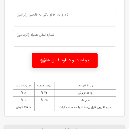
نام و نام خانوادگی به فارسی (الزامی)
شماره تلفن همراه (الزمامی)
پرداخت و دانلود فایل ها
ریز فاکتور ها
درصد هزینه
میزان مالیات
واحد فروش
32 %
8 %
فایل ها
68 %
0 %
مبلغ تقریبی قابل پرداخت با محاسبه مالیات
211560 تومان