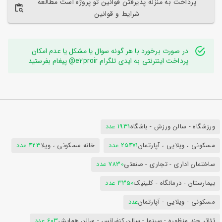
پرداخت به منزله پذیرفتن قوانین تو پروژه است مطالعه
شرایط و قوانین
در صورت برخورد با هر گونه سوال یا مشکل یا عدم امکان
پرداخت اینترنتی به ایدی تلگرام e2proir@ پیغام بفرستید
ورزشگاه - سالن ورزش - باشگاه
1931 عدد
مسکونی ، ویلایی ، آپارتمان
25471 عدد
خانه مسکونی ، ویلا
423 عدد
ساختمان اداری - تجاری - صنعتی
7830 عدد
بیمارستان - درمانگاه - کلینیک
3350 عدد
مسکونی - ویلایی - آپارتمان
عدد
تئاتر چند منظوره - سینما - سالن کنفرانس - سالن همایش
603 عدد