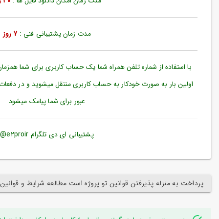
مدت زمان امکان دانلود فایل ها :
30 روز
ورود
به
حساب
کاربری
مدت زمان پشتیبانی فنی :
7 روز
ثبت
نام
با استفاده از شماره تلفن همراه شما یک حساب کاربری برای شما همزما
بازیابی
اولین بار به صورت خودکار به حساب کاربری منتقل میشوید و در دفعات
رمز
عبور برای شما پیامک میشود
عبور
علاقه
مندی
پشتیبانی ای دی تلگرام e2proir@
ها
پرداخت به منزله پذیرفتن قوانین تو پروژه است مطالعه شرایط و قوانین