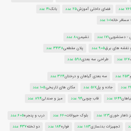
7 عدد
فضای داخلی آموزش
25 عدد
بانک
41 عدد
 مسافر خانه
101 عدد
 - دستشویی
171 عدد
نشیمن
80 عدد
 نقشه های برق
905 عدد
پلان مقطعی
3438 عدد
167 عدد
طراحی سه بعدی
598 عدد
253 عدد
سه بعدی گیاهان و درختان
324 عدد
عدد
جاده و پل
517 عدد
مکان های تاریخی
105 عدد
یاهان
1649 عدد
قاب چوبی
94 عدد
میز و صندلی
894 عدد
 ناهار خوری
123 عدد
بلوک حیوانات
660 عدد
درب و پنجره
605 عدد
تجهیزات بدنسازی
183 عدد
فواره
184 عدد
دو تخته
437 عدد