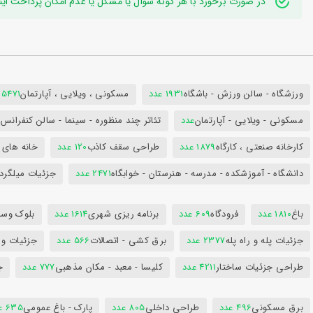
در صورت برخورد با هر گونه سوال یا مشکل یا عدم امکان پرداخت اینترنتی به ایدی تلگر
ورزشگاه - سالن ورزش - باشگاه
1931 عدد
مسکونی ، ویلایی ، آپارتمان
25471 عد
مسکونی - ویلایی - آپارتمان
عدد
تئاتر چند منظوره - سینما - سالن کنفران
کارخانه صنعتی ، کارگاه
1879 عدد
طراحی سقف کاذب
120 عدد
خانه های 
دانشگاه - آموزشکده - مدرسه - هنرستان - خوابگاه
2471 عدد
جزئیات میلگرد
باغ
1810 عدد
فرودگاه
609 عدد
برنامه ریزی شهری
1614 عدد
بلوک وسای
جزئیات پله و راه پله
2377 عدد
برق کشی - اتصالات
566 عدد
جزئیات و
طراحی جزئیات ساختار
4211 عدد
کلیسا - معبد - مکان مذهبی
777 عدد
ج
برق مسکونی
496 عدد
طراحی داخلی
805 عدد
پارک - باغ عمومی
635 عدد