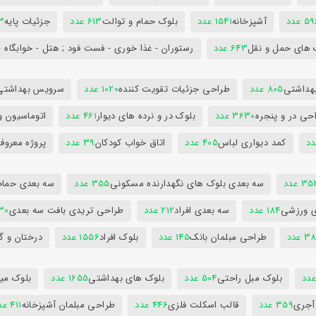
5 عدد
آشپزخانه
1541 عدد
بلوک حمام و توالت
613 عدد
جزئیات پایه
63
 های حمل و نقل
643 عدد
رستوران - غذا خوری - فست فود ; هتل - خوابگاه -
هداشتی
805 عدد
طراحی جزئیات تقویت کننده
1020 عدد
سرویس بهداشتی
حی در و پنجره
3630 عدد
بلوک در و نرده های دیوار
461 عدد
اتوماسیون و
کمد دیواری لباس
405 عدد
اتاق خواب کودکان
39 عدد
پروژه معروف
3 عدد
سه بعدی بلوک های نگهدارنده مسکونی
355 عدد
سه بعدی حمام
ی ورزشی
184 عدد
سه بعدی افراد
212 عدد
طراحی تریدی بافت سه بعدی
230 
 عدد
طراحی مبلمان بانک
145 عدد
بلوک افراد
1556 عدد
درختان و گ
بلوک مبل راحتی
504 عدد
بلوک های بهداشتی
1655 عدد
بلوک میز
 آجری
359 عدد
قالب اسکلت فلزی
446 عدد
طراحی مبلمان آشپزخانه
411 عدد