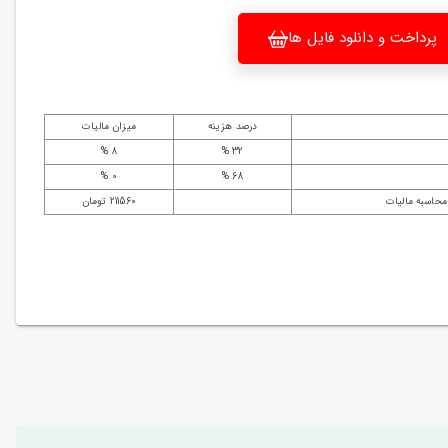
پرداخت و دانلود فایل ها
درصد هزینه
میزان مالیات
8 %
32 %
0 %
68 %
محاسبه مالیات
211560 تومان