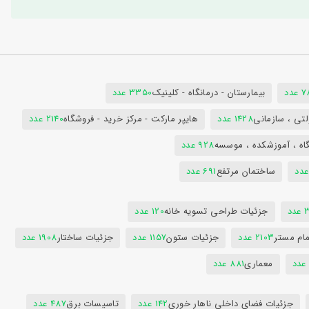
دد
بیمارستان - درمانگاه - کلینیک
3350 عدد
تی ، سازمانی
1428 عدد
هایپر مارکت - مرکز خرید - فروشگاه
2140 عدد
اه ، آموزشکده ، موسسه
928 عدد
ساختمان مرتفع
691 عدد
دد
جزئیات طراحی تسویه خانه
120 عدد
ام مستر
2103 عدد
جزئیات ستون
1157 عدد
جزئیات ساختار
1908 عدد
معماری
881 عدد
جزئیات فضای داخلی ناهار خوری
142 عدد
تاسیسات برق
487 عدد