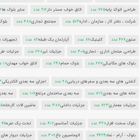
طراحی اتوکد پایه
775 عدد
اتاق خواب مستر دار
216 عدد
سایر بلوک ها
96
شرکت ، دفتر کار ، سازمان ، اداره
513 عدد
مجتمع تجاری
488 عدد
بلوک
ستون
467 عدد
کلینیک
87 عدد
آپارتمان یک طبقه
82 عدد
تجهیزات ب
طراحی مبلمان اداری - تجاری
405 عدد
جزئیات تیر
678 عدد
جزئیات طرا
بلوک های مکانیکی
677 عدد
بلوک حمام
248 عدد
اتاق خواب مهمان
18 عدد
کشتی های سه بعدی و سفرهای دریایی
98 عدد
اجزای سه بعدی الکتریکی
53
خانه های سه بعدی
1612 عدد
سه بعدی ساختمان مرتفع
107 عدد
سه بعد
جزئیات معماری
723 عدد
جزئیات داخلی
387 عدد
ماشین الات کارخانه
385
بلوک سخت افزار
328 عدد
جزئیات آسانسور
402 عدد
تخت یک نفره
45 عدد
بلوک - آرام - نماد
4424 عدد
اتوماسیون باغ
307 عدد
جزئیات دیوار های