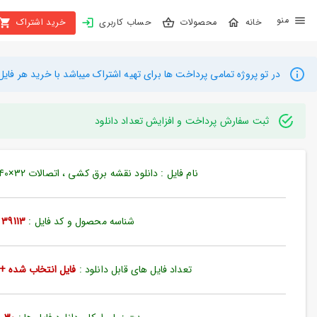
X
محصولات
حساب کاربری
خرید اشتراک
بستن
منو
محصولات
در تو پروژه تمامی پرداخت ها برای تهیه اشتراک میباشد با خرید هر فایل میتوانید به م
تهیه
اشتراک
ثبت سفارش پرداخت و افزایش تعداد دانلود
راهنما
نام فایل : دانلود نقشه برق کشی ، اتصالات 32×40 متر (کد39113)
دانلود
خرید
شناسه محصول و کد فایل :
39113
ها
تعداد فایل های قابل دانلود :
فایل انتخاب شده + 35 فایل دیگ
حساب
کاربری