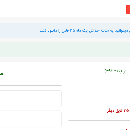
دت حداقل یک ماه 35 فایل را دانلود کنید
مبل
ر