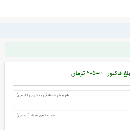
غ فاکتور : 205000 تومان
نام و نام خانوادگی به فارسی (الزامی)
شماره تلفن همراه (الزمامی)