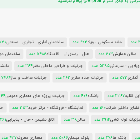
ام e2proir@ پیغام بفرستید
د
خانه مسکونی ، ویلا
423 عدد
ساختمان اداری - تجاری - صنعتی
7830 ع
س - سالن همایش
603 عدد
هتل - رستوران - اقامتگاه
5486 عدد
ساختمان دول
ویلایی - سازمانی
5395 عدد
جزئیات و طراحی داخلی دفتر
364 عدد
دانشگ
 گذاری
573 عدد
جزئیات جاده سازی
263 عدد
جزئیات ساخت و ساز
7484 عدد
ل نقلیه
2367 عدد
باشگاه
409 عدد
جزئیات پروژه های معماری عمومی
344 ع
 فضای داخلی شرکت
160 عدد
نمایشگاه - فروشگاه - مرکز خرید
353 عدد
حم
زئیات لوله کشی
2914 عدد
سالن
38 عدد
اتاق نشیمن - حال - پذیرایی
261 عدد
بانک ها
276 عدد
بلوک مبلمان
5066 عدد
معماری معروف
437 عدد