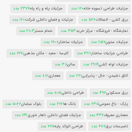
جزئیات طراحی تسویه خانه
120 عدد
جزئیات پله و راه پله
2377 عدد
برق کشی - اتصالات
566 عدد
جزئیات و فضای داخلی شرکت
160 عدد
نمایشگاه - فروشگاه - مرکز خرید
353 عدد
حمام مستر
2103 عدد
جزئیات ستون
1157 عدد
جزئیات ساختار
1908 عدد
طراحی جزئیات ساختار
4211 عدد
کلیسا - معبد - مکان مذهبی
777 عدد
جزئیات لوله کشی
2914 عدد
سالن
38 عدد
اتاق نشیمن - حال - پذیرایی
261 عدد
معماری
881 عدد
برق مسکونی
496 عدد
طراحی داخلی
805 عدد
پارک - باغ عمومی
635 عدد
بانک ها
276 عدد
بلوک مبلمان
5066 عدد
معماری معروف
437 عدد
جزئیات فضای داخلی ناهار خوری
142 عدد
تاسیسات برق
487 عدد
طراحی اتوکد پایه
775 عدد