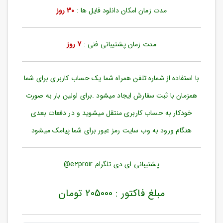
ورود
مدت زمان امکان دانلود فایل ها :
30 روز
به
حساب
کاربری
مدت زمان پشتیبانی فنی :
7 روز
ثبت
نام
با استفاده از شماره تلفن همراه شما یک حساب کاربری برای شما
بازیابی
رمز
همزمان با ثبت سفارش ایجاد میشود .برای اولین بار به صورت
عبور
خودکار به حساب کاربری منتقل میشوید و در دفعات بعدی
علاقه
هنگام ورود به وب سایت رمز عبور برای شما پیامک میشود
مندی
ها
پشتیبانی ای دی تلگرام e2proir@
مبلغ فاکتور : 205000 تومان