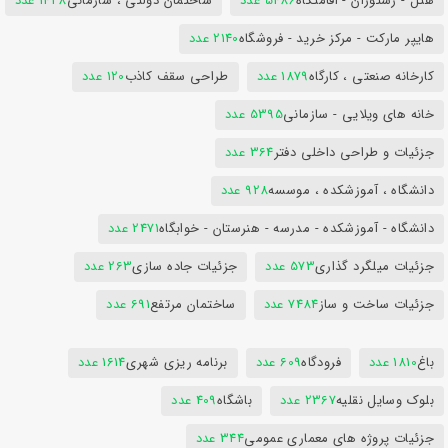
هتل - رستوران - اقامتگاه
5486 عدد
ساختمان دولتی ، سازمانی
1428 عدد
هایپر مارکت - مرکز خرید - فروشگاه
2140 عدد
کارخانه صنعتی ، کارگاه
1879 عدد
طراحی سقف کاذب
120 عدد
خانه های ویلایی - سازمانی
5395 عدد
جزئیات و طراحی داخلی دفتر
364 عدد
دانشگاه ، آموزشکده ، موسسه
928 عدد
دانشگاه - آموزشکده - مدرسه - هنرستان - خوابگاه
2471 عدد
جزئیات میلگرد گذاری
573 عدد
جزئیات جاده سازی
263 عدد
جزئیات ساخت و ساز
7484 عدد
ساختمان مرتفع
691 عدد
باغ
1810 عدد
فرودگاه
609 عدد
برنامه ریزی شهری
1614 عدد
بلوک وسایل نقلیه
2367 عدد
باشگاه
409 عدد
جزئیات پروژه های معماری عمومی
344 عدد