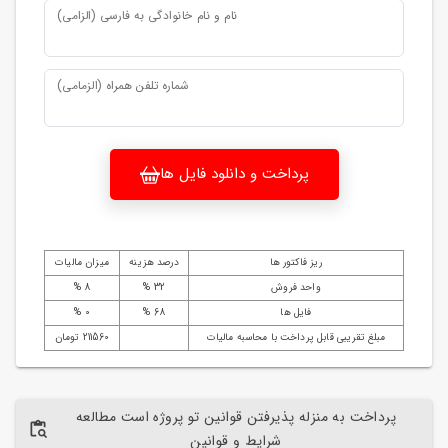
نام و نام خانوادگی به فارسی (الزامی)
شماره تلفن همراه (الزمامی)
پرداخت و دانلود فایل ها
ریز فاکتور ها
درصد هزینه
میزان مالیات
واحد فروش
32 %
8 %
فایل ها
68 %
0 %
مبلغ تقریبی قابل پرداخت با محاسبه مالیات
211560 تومان
پرداخت به منزله پذیرفتن قوانین تو پروژه است مطالعه
شرایط و قوانین