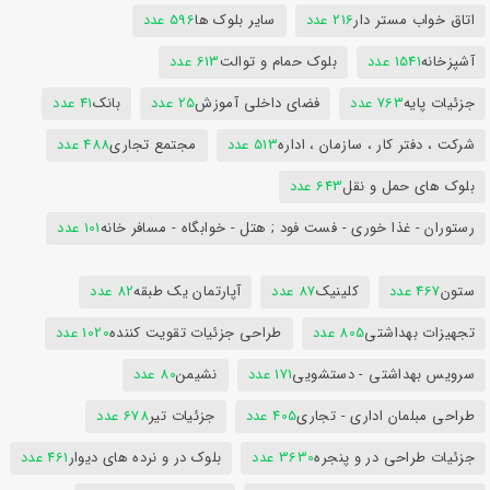
اتاق خواب مستر دار
216 عدد
سایر بلوک ها
596 عدد
آشپزخانه
1541 عدد
بلوک حمام و توالت
613 عدد
جزئیات پایه
763 عدد
فضای داخلی آموزش
25 عدد
بانک
41 عدد
شرکت ، دفتر کار ، سازمان ، اداره
513 عدد
مجتمع تجاری
488 عدد
بلوک های حمل و نقل
643 عدد
رستوران - غذا خوری - فست فود ; هتل - خوابگاه - مسافر خانه
101 عدد
ستون
467 عدد
کلینیک
87 عدد
آپارتمان یک طبقه
82 عدد
تجهیزات بهداشتی
805 عدد
طراحی جزئیات تقویت کننده
1020 عدد
سرویس بهداشتی - دستشویی
171 عدد
نشیمن
80 عدد
طراحی مبلمان اداری - تجاری
405 عدد
جزئیات تیر
678 عدد
جزئیات طراحی در و پنجره
3630 عدد
بلوک در و نرده های دیوار
461 عدد