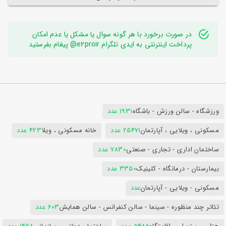
در صورت برخورد با هر گونه سوال یا مشکل یا عدم امکان
پرداخت اینترنتی به ایدی تلگرام e2proir@ پیغام بفرستید
ورزشگاه - سالن ورزش - باشگاه
1931 عدد
مسکونی ، ویلایی ، آپارتمان
25471 عدد
خانه مسکونی ، ویلا
423 عدد
ساختمان اداری - تجاری - صنعتی
7830 عدد
بیمارستان - درمانگاه - کلینیک
3350 عدد
مسکونی - ویلایی - آپارتمان
عدد
تئاتر چند منظوره - سینما - سالن کنفرانس - سالن همایش
603 عدد