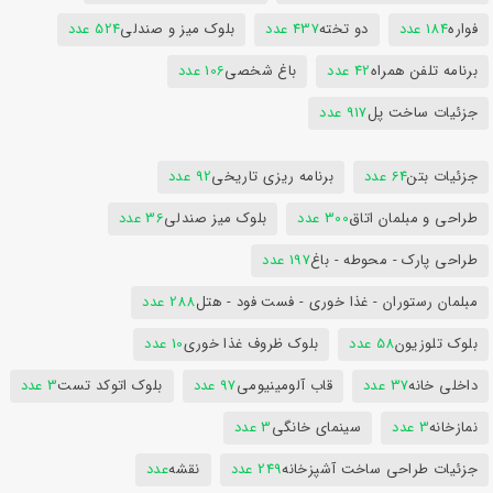
فواره
184 عدد
دو تخته
437 عدد
بلوک میز و صندلی
524 عدد
برنامه تلفن همراه
42 عدد
باغ شخصی
106 عدد
جزئیات ساخت پل
917 عدد
جزئیات بتن
64 عدد
برنامه ریزی تاریخی
92 عدد
طراحی و مبلمان اتاق
300 عدد
بلوک میز صندلی
36 عدد
طراحی پارک - محوطه - باغ
197 عدد
مبلمان رستوران - غذا خوری - فست فود - هتل
288 عدد
بلوک تلوزیون
58 عدد
بلوک ظروف غذا خوری
10 عدد
داخلی خانه
37 عدد
قاب آلومینیومی
97 عدد
بلوک اتوکد تست
3 عدد
نمازخانه
3 عدد
سینمای خانگی
3 عدد
جزئیات طراحی ساخت آشپزخانه
249 عدد
نقشه
عدد