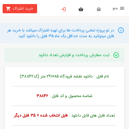
نو
خرید اشتراک
X
بستن
منو
محصولات
در تو پروژه تمامی پرداخت ها برای تهیه اشتراک میباشد با خرید هر
فایل میتوانید به مدت حداقل یک ماه 35 فایل را دانلود کنید
تهیه
اشتراک
ثبت سفارش پرداخت و افزایش تعداد دانلود
راهنما
نام فایل : دانلود نقشه فرودگاه 85×291 متر (کد38842)
دانلود
خرید
ها
شناسه محصول و کد فایل :
38842
حساب
تعداد فایل های قابل دانلود :
فایل انتخاب شده + 35 فایل دیگر
کاربری