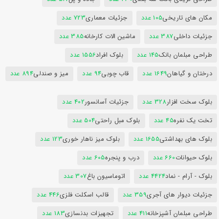
مکان های تاریخی
105 عدد
جزئیات معماری
723 عدد
جزئیات داخلی
387 عدد
ماشین الات کارخانه
385 عدد
طراحی مبلمان بانک
145 عدد
بلوک افراد
1556 عدد
درختان و گیاهان
1649 عدد
قاب چوبی
94 عدد
میز و صندلی
894 عدد
بلوک سخت افزار
328 عدد
جزئیات آسانسور
402 عدد
تخت یک نفره
45 عدد
بلوک مبل راحتی
504 عدد
بلوک های بهداشتی
1655 عدد
بلوک میز ناهار خوری
123 عدد
بلوک حیوانات
660 عدد
درب و پنجره
605 عدد
بلوک - آرام - نماد
4424 عدد
اتوماسیون باغ
307 عدد
جزئیات دیوار های آجری
359 عدد
قالب اسکلت فلزی
446 عدد
طراحی مبلمان آشپزخانه
411 عدد
تجهیزات بدنسازی
183 عدد