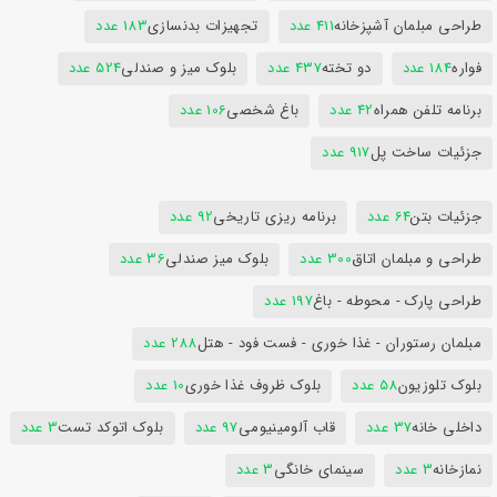
طراحی مبلمان آشپزخانه
411 عدد
تجهیزات بدنسازی
183 عدد
فواره
184 عدد
دو تخته
437 عدد
بلوک میز و صندلی
524 عدد
برنامه تلفن همراه
42 عدد
باغ شخصی
106 عدد
جزئیات ساخت پل
917 عدد
جزئیات بتن
64 عدد
برنامه ریزی تاریخی
92 عدد
طراحی و مبلمان اتاق
300 عدد
بلوک میز صندلی
36 عدد
طراحی پارک - محوطه - باغ
197 عدد
مبلمان رستوران - غذا خوری - فست فود - هتل
288 عدد
بلوک تلوزیون
58 عدد
بلوک ظروف غذا خوری
10 عدد
داخلی خانه
37 عدد
قاب آلومینیومی
97 عدد
بلوک اتوکد تست
3 عدد
نمازخانه
3 عدد
سینمای خانگی
3 عدد