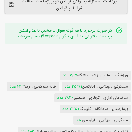
پرداخت به منزله پذیرفتن قوانین تو پروژه است مطالعه
شرایط و قوانین
در صورت برخورد با هر گونه سوال یا مشکل یا عدم امکان
پرداخت اینترنتی به ایدی تلگرام e2proir@ پیغام بفرستید
ورزشگاه - سالن ورزش - باشگاه
1931 عدد
مسکونی ، ویلایی ، آپارتمان
25471 عدد
خانه مسکونی ، ویلا
423 عدد
ساختمان اداری - تجاری - صنعتی
7830 عدد
بیمارستان - درمانگاه - کلینیک
3350 عدد
مسکونی - ویلایی - آپارتمان
عدد
تئاتر چند منظوره - سینما - سالن کنفرانس - سالن همایش
603 عدد