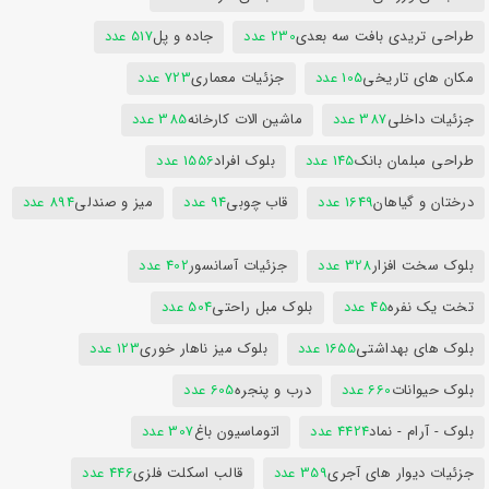
طراحی تریدی بافت سه بعدی
230 عدد
جاده و پل
517 عدد
مکان های تاریخی
105 عدد
جزئیات معماری
723 عدد
جزئیات داخلی
387 عدد
ماشین الات کارخانه
385 عدد
طراحی مبلمان بانک
145 عدد
بلوک افراد
1556 عدد
درختان و گیاهان
1649 عدد
قاب چوبی
94 عدد
میز و صندلی
894 عدد
بلوک سخت افزار
328 عدد
جزئیات آسانسور
402 عدد
تخت یک نفره
45 عدد
بلوک مبل راحتی
504 عدد
بلوک های بهداشتی
1655 عدد
بلوک میز ناهار خوری
123 عدد
بلوک حیوانات
660 عدد
درب و پنجره
605 عدد
بلوک - آرام - نماد
4424 عدد
اتوماسیون باغ
307 عدد
جزئیات دیوار های آجری
359 عدد
قالب اسکلت فلزی
446 عدد