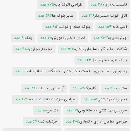
تاسیسات برق
487 عدد
طراحی اتوکد پایه
775 عدد
اتاق خواب مستر دار
216 عدد
سایر بلوک ها
596 عدد
آشپزخانه
1541 عدد
بلوک حمام و توالت
613 عدد
جزئیات پایه
763 عدد
فضای داخلی آموزش
25 عدد
بانک
41 عدد
شرکت ، دفتر کار ، سازمان ، اداره
513 عدد
مجتمع تجاری
488 عدد
بلوک های حمل و نقل
643 عدد
رستوران - غذا خوری - فست فود ; هتل - خوابگاه - مسافر خانه
101 عدد
ستون
467 عدد
کلینیک
87 عدد
آپارتمان یک طبقه
82 عدد
تجهیزات بهداشتی
805 عدد
طراحی جزئیات تقویت کننده
1020 عدد
سرویس بهداشتی - دستشویی
171 عدد
نشیمن
80 عدد
طراحی مبلمان اداری - تجاری
405 عدد
جزئیات تیر
678 عدد