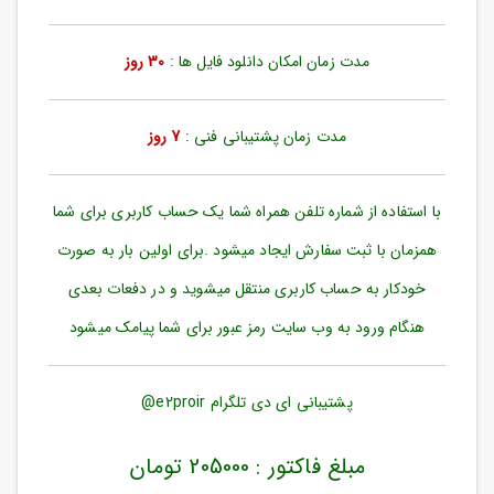
ورود
به
حساب
مدت زمان امکان دانلود فایل ها :
30 روز
کاربری
ثبت
مدت زمان پشتیبانی فنی :
7 روز
نام
بازیابی
رمز
با استفاده از شماره تلفن همراه شما یک حساب کاربری برای شما
عبور
همزمان با ثبت سفارش ایجاد میشود .برای اولین بار به صورت
علاقه
خودکار به حساب کاربری منتقل میشوید و در دفعات بعدی
مندی
ها
هنگام ورود به وب سایت رمز عبور برای شما پیامک میشود
پشتیبانی ای دی تلگرام e2proir@
مبلغ فاکتور : 205000 تومان