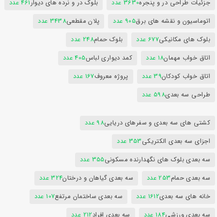
جزئیات طراحی در و پنجره
3630 عدد
بلوک در و نرده های دیوار
461 عدد
اتوماسیون و نقشه های برق
905 عدد
پلان مقطعی
3438 عدد
بلوک های مکانیکی
677 عدد
بلوک حمام
248 عدد
اتاق خواب مهمان
18 عدد
کمد دیواری لباس
405 عدد
اتاق خواب کودکان
39 عدد
پروژه معروف
167 عدد
طراحی سه بعدی
598 عدد
کشتی های سه بعدی و سفرهای دریایی
98 عدد
اجزای سه بعدی الکتریکی
353 عدد
سه بعدی بلوک های نگهدارنده مسکونی
355 عدد
سه بعدی حمام
253 عدد
سه بعدی گیاهان و درختان
324 عدد
خانه های سه بعدی
1612 عدد
سه بعدی ساختمان مرتفع
107 عدد
سه بعدی ورزشی
184 عدد
سه بعدی افراد
212 عدد