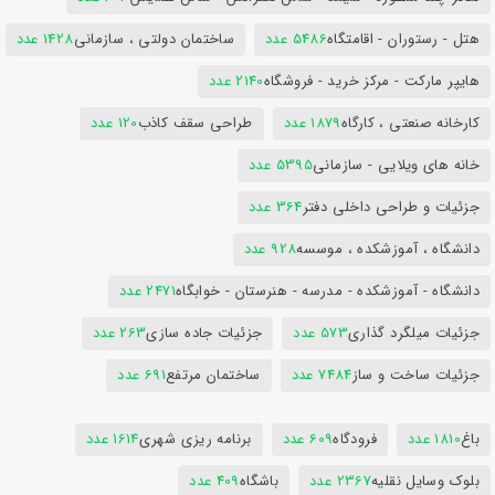
هتل - رستوران - اقامتگاه
5486 عدد
ساختمان دولتی ، سازمانی
1428 عدد
هایپر مارکت - مرکز خرید - فروشگاه
2140 عدد
کارخانه صنعتی ، کارگاه
1879 عدد
طراحی سقف کاذب
120 عدد
خانه های ویلایی - سازمانی
5395 عدد
جزئیات و طراحی داخلی دفتر
364 عدد
دانشگاه ، آموزشکده ، موسسه
928 عدد
دانشگاه - آموزشکده - مدرسه - هنرستان - خوابگاه
2471 عدد
جزئیات میلگرد گذاری
573 عدد
جزئیات جاده سازی
263 عدد
جزئیات ساخت و ساز
7484 عدد
ساختمان مرتفع
691 عدد
باغ
1810 عدد
فرودگاه
609 عدد
برنامه ریزی شهری
1614 عدد
بلوک وسایل نقلیه
2367 عدد
باشگاه
409 عدد