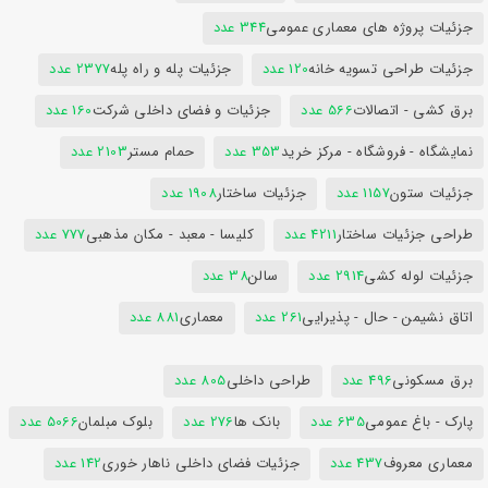
جزئیات پروژه های معماری عمومی
344 عدد
جزئیات طراحی تسویه خانه
120 عدد
جزئیات پله و راه پله
2377 عدد
برق کشی - اتصالات
566 عدد
جزئیات و فضای داخلی شرکت
160 عدد
نمایشگاه - فروشگاه - مرکز خرید
353 عدد
حمام مستر
2103 عدد
جزئیات ستون
1157 عدد
جزئیات ساختار
1908 عدد
طراحی جزئیات ساختار
4211 عدد
کلیسا - معبد - مکان مذهبی
777 عدد
جزئیات لوله کشی
2914 عدد
سالن
38 عدد
اتاق نشیمن - حال - پذیرایی
261 عدد
معماری
881 عدد
برق مسکونی
496 عدد
طراحی داخلی
805 عدد
پارک - باغ عمومی
635 عدد
بانک ها
276 عدد
بلوک مبلمان
5066 عدد
معماری معروف
437 عدد
جزئیات فضای داخلی ناهار خوری
142 عدد