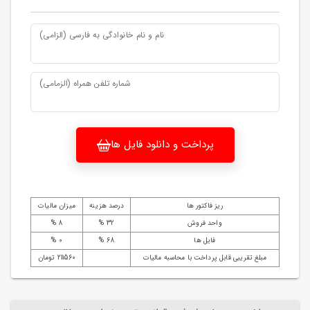
نام و نام خانوادگی به فارسی (الزامی)
شماره تلفن همراه (الزمامی)
پرداخت و دانلود فایل ها
ریز فاکتور ها
درصد هزینه
میزان مالیات
واحد فروش
32 %
8 %
فایل ها
68 %
0 %
مبلغ تقریبی قابل پرداخت با محاسبه مالیات
211560 تومان