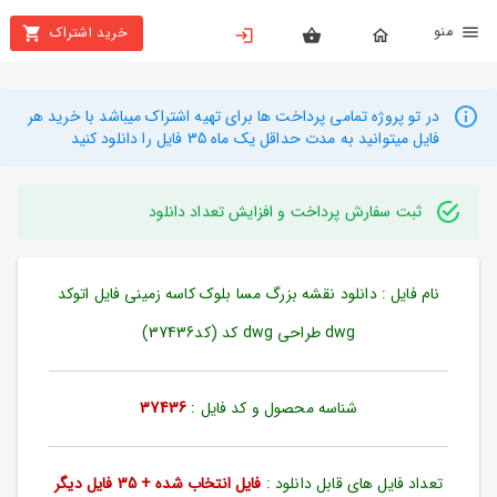
نو
خرید اشتراک
X
بستن
منو
محصولات
در تو پروژه تمامی پرداخت ها برای تهیه اشتراک میباشد با خرید هر
فایل میتوانید به مدت حداقل یک ماه 35 فایل را دانلود کنید
تهیه
اشتراک
ثبت سفارش پرداخت و افزایش تعداد دانلود
راهنما
نام فایل : دانلود نقشه بزرگ مسا بلوک کاسه زمینی فایل اتوکد
دانلود
خرید
dwg طراحی dwg کد (کد37436)
ها
شناسه محصول و کد فایل :
37436
حساب
کاربری
تعداد فایل های قابل دانلود :
فایل انتخاب شده + 35 فایل دیگر