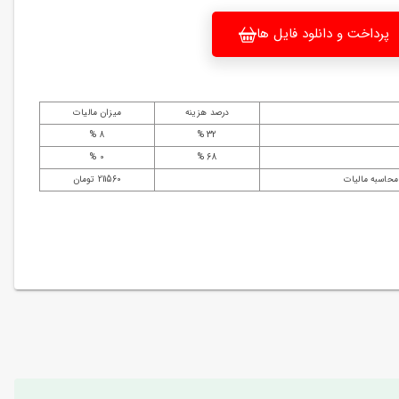
پرداخت و دانلود فایل ها
درصد هزینه
میزان مالیات
8 %
32 %
0 %
68 %
محاسبه مالیات
211560 تومان