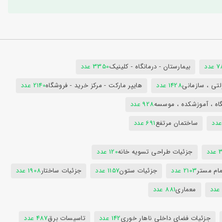
دد
بیمارستان - درمانگاه - کلینیک
3350 عدد
تی ، سازمانی
1428 عدد
هایپر مارکت - مرکز خرید - فروشگاه
2140 عدد
اه ، آموزشکده ، موسسه
928 عدد
ساختمان مرتفع
691 عدد
دد
جزئیات طراحی تسویه خانه
120 عدد
ام مستر
2103 عدد
جزئیات ستون
1157 عدد
جزئیات ساختار
1908 عدد
معماری
881 عدد
جزئیات فضای داخلی ناهار خوری
142 عدد
تاسیسات برق
487 عدد