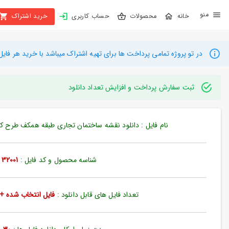
X
محصولات
حساب کاربری
خرید اشتراک
بستن
منو
محصولات
در تو پروژه تمامی پرداخت ها برای تهیه اشتراک میباشد با خرید هر فایل میتوانید به م
تهیه
اشتراک
ثبت سفارش پرداخت و افزایش تعداد دانلود
راهنما
نام فایل : دانلود نقشه ساختمان تجاری طبقه همکف طرح کد 45×57 متر (کد2001
دانلود
خرید
شناسه محصول و کد فایل :
32001
ها
تعداد فایل های قابل دانلود :
فایل انتخاب شده + 35 فایل دیگ
حساب
کاربری