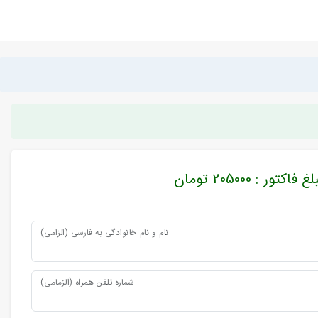
غ فاکتور : 205000 تومان
نام و نام خانوادگی به فارسی (الزامی)
شماره تلفن همراه (الزمامی)