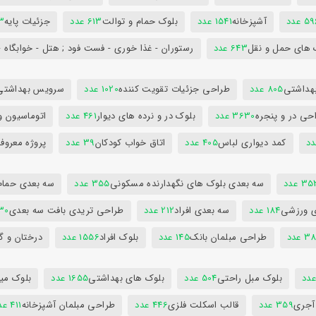
5 عدد
آشپزخانه
1541 عدد
بلوک حمام و توالت
613 عدد
جزئیات پایه
63
 های حمل و نقل
643 عدد
رستوران - غذا خوری - فست فود ; هتل - خوابگاه -
هداشتی
805 عدد
طراحی جزئیات تقویت کننده
1020 عدد
سرویس بهداشتی
حی در و پنجره
3630 عدد
بلوک در و نرده های دیوار
461 عدد
اتوماسیون و
کمد دیواری لباس
405 عدد
اتاق خواب کودکان
39 عدد
پروژه معروف
3 عدد
سه بعدی بلوک های نگهدارنده مسکونی
355 عدد
سه بعدی حمام
ی ورزشی
184 عدد
سه بعدی افراد
212 عدد
طراحی تریدی بافت سه بعدی
230 
 عدد
طراحی مبلمان بانک
145 عدد
بلوک افراد
1556 عدد
درختان و گ
بلوک مبل راحتی
504 عدد
بلوک های بهداشتی
1655 عدد
بلوک میز
 آجری
359 عدد
قالب اسکلت فلزی
446 عدد
طراحی مبلمان آشپزخانه
411 عدد