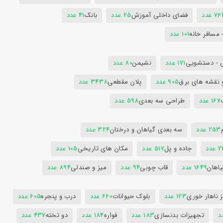
7 عدد
فضای داخلی آموزش
25 عدد
بانک
41 عدد
 مسافر خانه
101 عدد
 - دستشویی
171 عدد
نشیمن
80 عدد
 نقشه های برق
905 عدد
پلان مقطعی
3438 عدد
167 عدد
طراحی سه بعدی
598 عدد
253 عدد
سه بعدی گیاهان و درختان
324 عدد
عدد
جاده و پل
517 عدد
مکان های تاریخی
105 عدد
یاهان
1649 عدد
قاب چوبی
94 عدد
میز و صندلی
894 عدد
 ناهار خوری
123 عدد
بلوک حیوانات
660 عدد
درب و پنجره
605 عدد
تجهیزات بدنسازی
183 عدد
فواره
184 عدد
دو تخته
437 عدد