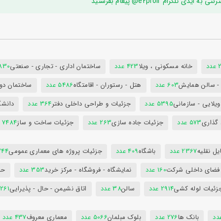
ام e2proir@ پیغام بفرستید
د
خانه مسکونی ، ویلا
423 عدد
ساختمان اداری - تجاری - صنعتی
7830 ع
س - سالن همایش
603 عدد
هتل - رستوران - اقامتگاه
5486 عدد
ساختمان دول
ویلایی - سازمانی
5395 عدد
جزئیات و طراحی داخلی دفتر
364 عدد
دانشگ
 گذاری
573 عدد
جزئیات جاده سازی
263 عدد
جزئیات ساخت و ساز
7484 عدد
ل نقلیه
2367 عدد
باشگاه
409 عدد
جزئیات پروژه های معماری عمومی
344 ع
 فضای داخلی شرکت
160 عدد
نمایشگاه - فروشگاه - مرکز خرید
353 عدد
حم
زئیات لوله کشی
2914 عدد
سالن
38 عدد
اتاق نشیمن - حال - پذیرایی
261 عدد
بانک ها
276 عدد
بلوک مبلمان
5066 عدد
معماری معروف
437 عدد