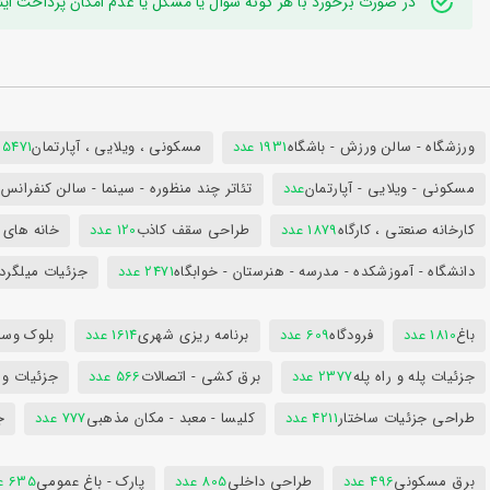
در صورت برخورد با هر گونه سوال یا مشکل یا عدم امکان پرداخت اینترنتی به ایدی تلگر
ورزشگاه - سالن ورزش - باشگاه
1931 عدد
مسکونی ، ویلایی ، آپارتمان
25471 عد
مسکونی - ویلایی - آپارتمان
عدد
تئاتر چند منظوره - سینما - سالن کنفران
کارخانه صنعتی ، کارگاه
1879 عدد
طراحی سقف کاذب
120 عدد
خانه های 
دانشگاه - آموزشکده - مدرسه - هنرستان - خوابگاه
2471 عدد
جزئیات میلگرد
باغ
1810 عدد
فرودگاه
609 عدد
برنامه ریزی شهری
1614 عدد
بلوک وسای
جزئیات پله و راه پله
2377 عدد
برق کشی - اتصالات
566 عدد
جزئیات و
طراحی جزئیات ساختار
4211 عدد
کلیسا - معبد - مکان مذهبی
777 عدد
ج
برق مسکونی
496 عدد
طراحی داخلی
805 عدد
پارک - باغ عمومی
635 عدد