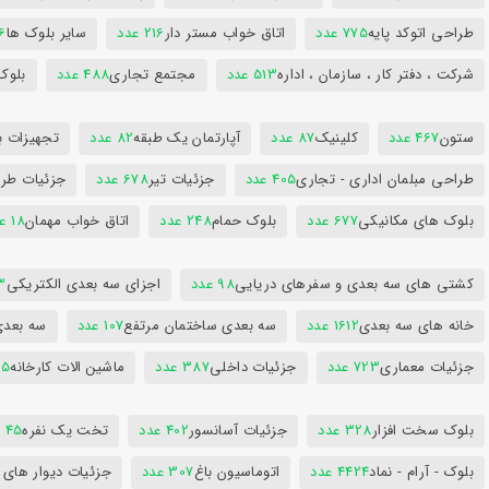
طراحی اتوکد پایه
775 عدد
اتاق خواب مستر دار
216 عدد
سایر بلوک ها
96
شرکت ، دفتر کار ، سازمان ، اداره
513 عدد
مجتمع تجاری
488 عدد
بلوک
ستون
467 عدد
کلینیک
87 عدد
آپارتمان یک طبقه
82 عدد
تجهیزات ب
طراحی مبلمان اداری - تجاری
405 عدد
جزئیات تیر
678 عدد
جزئیات طرا
بلوک های مکانیکی
677 عدد
بلوک حمام
248 عدد
اتاق خواب مهمان
18 عدد
کشتی های سه بعدی و سفرهای دریایی
98 عدد
اجزای سه بعدی الکتریکی
53
خانه های سه بعدی
1612 عدد
سه بعدی ساختمان مرتفع
107 عدد
سه بعد
جزئیات معماری
723 عدد
جزئیات داخلی
387 عدد
ماشین الات کارخانه
385
بلوک سخت افزار
328 عدد
جزئیات آسانسور
402 عدد
تخت یک نفره
45 عدد
بلوک - آرام - نماد
4424 عدد
اتوماسیون باغ
307 عدد
جزئیات دیوار های