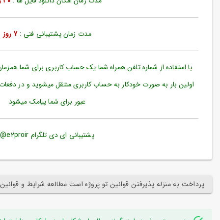
مدت زمان امکان دانلود فایل ها :
30 روز
ورود
به
حساب
کاربری
مدت زمان پشتیبانی فنی :
7 روز
ثبت
نام
با استفاده از شماره تلفن همراه شما یک حساب کاربری برای شما همزما
بازیابی
اولین بار به صورت خودکار به حساب کاربری منتقل میشوید و در دفعات
رمز
عبور برای شما پیامک میشود
عبور
علاقه
مندی
پشتیبانی ای دی تلگرام e2proir@
ها
پرداخت به منزله پذیرفتن قوانین تو پروژه است مطالعه شرایط و قوانین