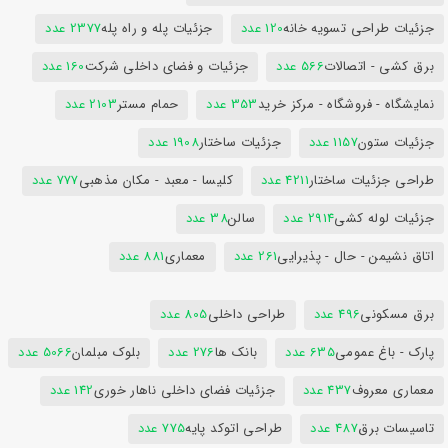
جزئیات طراحی تسویه خانه
120 عدد
جزئیات پله و راه پله
2377 عدد
برق کشی - اتصالات
566 عدد
جزئیات و فضای داخلی شرکت
160 عدد
نمایشگاه - فروشگاه - مرکز خرید
353 عدد
حمام مستر
2103 عدد
جزئیات ستون
1157 عدد
جزئیات ساختار
1908 عدد
طراحی جزئیات ساختار
4211 عدد
کلیسا - معبد - مکان مذهبی
777 عدد
جزئیات لوله کشی
2914 عدد
سالن
38 عدد
اتاق نشیمن - حال - پذیرایی
261 عدد
معماری
881 عدد
برق مسکونی
496 عدد
طراحی داخلی
805 عدد
پارک - باغ عمومی
635 عدد
بانک ها
276 عدد
بلوک مبلمان
5066 عدد
معماری معروف
437 عدد
جزئیات فضای داخلی ناهار خوری
142 عدد
تاسیسات برق
487 عدد
طراحی اتوکد پایه
775 عدد