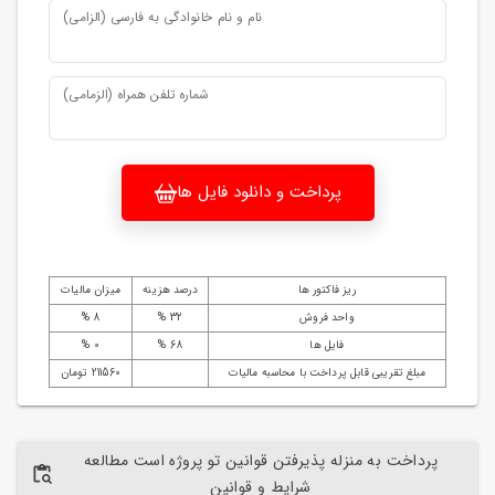
نام و نام خانوادگی به فارسی (الزامی)
شماره تلفن همراه (الزمامی)
پرداخت و دانلود فایل ها
ریز فاکتور ها
درصد هزینه
میزان مالیات
واحد فروش
32 %
8 %
فایل ها
68 %
0 %
مبلغ تقریبی قابل پرداخت با محاسبه مالیات
211560 تومان
پرداخت به منزله پذیرفتن قوانین تو پروژه است مطالعه
شرایط و قوانین