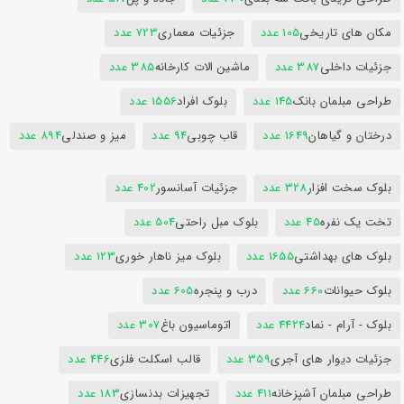
مکان های تاریخی
105 عدد
جزئیات معماری
723 عدد
جزئیات داخلی
387 عدد
ماشین الات کارخانه
385 عدد
طراحی مبلمان بانک
145 عدد
بلوک افراد
1556 عدد
درختان و گیاهان
1649 عدد
قاب چوبی
94 عدد
میز و صندلی
894 عدد
بلوک سخت افزار
328 عدد
جزئیات آسانسور
402 عدد
تخت یک نفره
45 عدد
بلوک مبل راحتی
504 عدد
بلوک های بهداشتی
1655 عدد
بلوک میز ناهار خوری
123 عدد
بلوک حیوانات
660 عدد
درب و پنجره
605 عدد
بلوک - آرام - نماد
4424 عدد
اتوماسیون باغ
307 عدد
جزئیات دیوار های آجری
359 عدد
قالب اسکلت فلزی
446 عدد
طراحی مبلمان آشپزخانه
411 عدد
تجهیزات بدنسازی
183 عدد