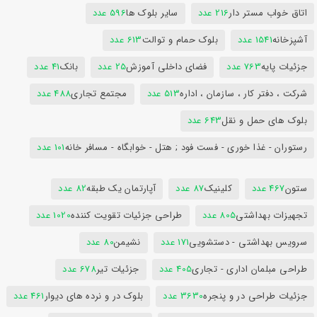
اتاق خواب مستر دار
216 عدد
سایر بلوک ها
596 عدد
آشپزخانه
1541 عدد
بلوک حمام و توالت
613 عدد
جزئیات پایه
763 عدد
فضای داخلی آموزش
25 عدد
بانک
41 عدد
شرکت ، دفتر کار ، سازمان ، اداره
513 عدد
مجتمع تجاری
488 عدد
بلوک های حمل و نقل
643 عدد
رستوران - غذا خوری - فست فود ; هتل - خوابگاه - مسافر خانه
101 عدد
ستون
467 عدد
کلینیک
87 عدد
آپارتمان یک طبقه
82 عدد
تجهیزات بهداشتی
805 عدد
طراحی جزئیات تقویت کننده
1020 عدد
سرویس بهداشتی - دستشویی
171 عدد
نشیمن
80 عدد
طراحی مبلمان اداری - تجاری
405 عدد
جزئیات تیر
678 عدد
جزئیات طراحی در و پنجره
3630 عدد
بلوک در و نرده های دیوار
461 عدد