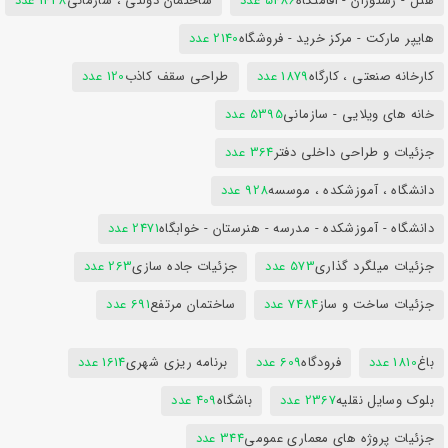
هتل - رستوران - اقامتگاه
5486 عدد
ساختمان دولتی ، سازمانی
1428 عدد
هایپر مارکت - مرکز خرید - فروشگاه
2140 عدد
کارخانه صنعتی ، کارگاه
1879 عدد
طراحی سقف کاذب
120 عدد
خانه های ویلایی - سازمانی
5395 عدد
جزئیات و طراحی داخلی دفتر
364 عدد
دانشگاه ، آموزشکده ، موسسه
928 عدد
دانشگاه - آموزشکده - مدرسه - هنرستان - خوابگاه
2471 عدد
جزئیات میلگرد گذاری
573 عدد
جزئیات جاده سازی
263 عدد
جزئیات ساخت و ساز
7484 عدد
ساختمان مرتفع
691 عدد
باغ
1810 عدد
فرودگاه
609 عدد
برنامه ریزی شهری
1614 عدد
بلوک وسایل نقلیه
2367 عدد
باشگاه
409 عدد
جزئیات پروژه های معماری عمومی
344 عدد