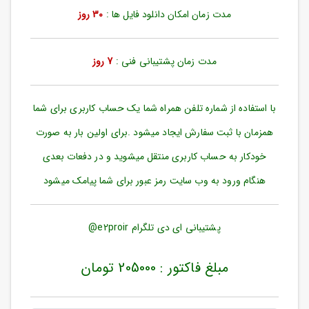
ورود
مدت زمان امکان دانلود فایل ها :
30 روز
به
حساب
کاربری
مدت زمان پشتیبانی فنی :
7 روز
ثبت
نام
با استفاده از شماره تلفن همراه شما یک حساب کاربری برای شما
بازیابی
رمز
همزمان با ثبت سفارش ایجاد میشود .برای اولین بار به صورت
عبور
خودکار به حساب کاربری منتقل میشوید و در دفعات بعدی
علاقه
هنگام ورود به وب سایت رمز عبور برای شما پیامک میشود
مندی
ها
پشتیبانی ای دی تلگرام e2proir@
مبلغ فاکتور : 205000 تومان