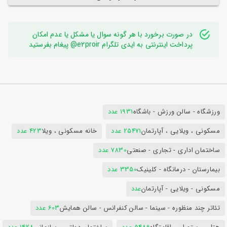
در صورت برخورد با هر گونه سوال یا مشکل یا عدم امکان
پرداخت اینترنتی به ایدی تلگرام e2proir@ پیغام بفرستید
ورزشگاه - سالن ورزش - باشگاه
1931 عدد
مسکونی ، ویلایی ، آپارتمان
25471 عدد
خانه مسکونی ، ویلا
423 عدد
ساختمان اداری - تجاری - صنعتی
7830 عدد
بیمارستان - درمانگاه - کلینیک
3350 عدد
مسکونی - ویلایی - آپارتمان
عدد
تئاتر چند منظوره - سینما - سالن کنفرانس - سالن همایش
603 عدد