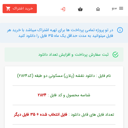
نو
خرید اشتراک
X
بستن
منو
محصولات
در تو پروژه تمامی پرداخت ها برای تهیه اشتراک میباشد با خرید هر
فایل میتوانید به مدت حداقل یک ماه 35 فایل را دانلود کنید
تهیه
اشتراک
ثبت سفارش پرداخت و افزایش تعداد دانلود
راهنما
نام فایل : دانلود نقشه (پلان) مسکونی دو طبقه (کد2824)
دانلود
خرید
ها
شناسه محصول و کد فایل :
2824
حساب
تعداد فایل های قابل دانلود :
فایل انتخاب شده + 35 فایل دیگر
کاربری