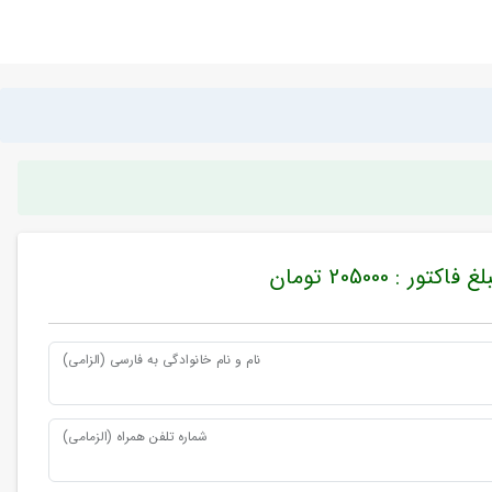
غ فاکتور : 205000 تومان
نام و نام خانوادگی به فارسی (الزامی)
شماره تلفن همراه (الزمامی)