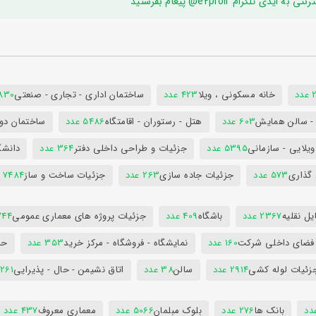
ام e2proir@ پیغام بفرستید
د
خانه مسکونی ، ویلا
423 عدد
ساختمان اداری - تجاری - صنعتی
7830 ع
س - سالن همایش
603 عدد
هتل - رستوران - اقامتگاه
5486 عدد
ساختمان دول
ویلایی - سازمانی
5395 عدد
جزئیات و طراحی داخلی دفتر
364 عدد
دانشگ
 گذاری
573 عدد
جزئیات جاده سازی
263 عدد
جزئیات ساخت و ساز
7484 عدد
ل نقلیه
2367 عدد
باشگاه
409 عدد
جزئیات پروژه های معماری عمومی
344 ع
 فضای داخلی شرکت
160 عدد
نمایشگاه - فروشگاه - مرکز خرید
353 عدد
حم
زئیات لوله کشی
2914 عدد
سالن
38 عدد
اتاق نشیمن - حال - پذیرایی
261 عدد
بانک ها
276 عدد
بلوک مبلمان
5066 عدد
معماری معروف
437 عدد