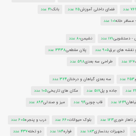
7 عدد
فضای داخلی آموزش
25 عدد
بانک
41 عدد
 مسافر خانه
101 عدد
 - دستشویی
171 عدد
نشیمن
80 عدد
 نقشه های برق
905 عدد
پلان مقطعی
3438 عدد
167 عدد
طراحی سه بعدی
598 عدد
253 عدد
سه بعدی گیاهان و درختان
324 عدد
عدد
جاده و پل
517 عدد
مکان های تاریخی
105 عدد
یاهان
1649 عدد
قاب چوبی
94 عدد
میز و صندلی
894 عدد
 ناهار خوری
123 عدد
بلوک حیوانات
660 عدد
درب و پنجره
605 عدد
تجهیزات بدنسازی
183 عدد
فواره
184 عدد
دو تخته
437 عدد