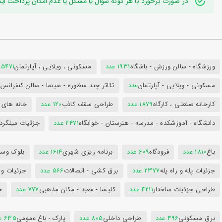
در صورت برخورد با هر گونه سوال یا مشکل یا عدم امکان پرداخت اینترنتی به ایدی تلگر
ورزشگاه - سالن ورزش - باشگاه
1931 عدد
مسکونی ، ویلایی ، آپارتمان
25471 عد
مسکونی - ویلایی - آپارتمان
عدد
تئاتر چند منظوره - سینما - سالن کنفران
کارخانه صنعتی ، کارگاه
1879 عدد
طراحی سقف کاذب
120 عدد
خانه های 
دانشگاه - آموزشکده - مدرسه - هنرستان - خوابگاه
2471 عدد
جزئیات میلگرد
باغ
1810 عدد
فرودگاه
609 عدد
برنامه ریزی شهری
1614 عدد
بلوک وسای
جزئیات پله و راه پله
2377 عدد
برق کشی - اتصالات
566 عدد
جزئیات و
طراحی جزئیات ساختار
4211 عدد
کلیسا - معبد - مکان مذهبی
777 عدد
ج
برق مسکونی
496 عدد
طراحی داخلی
805 عدد
پارک - باغ عمومی
635 عدد