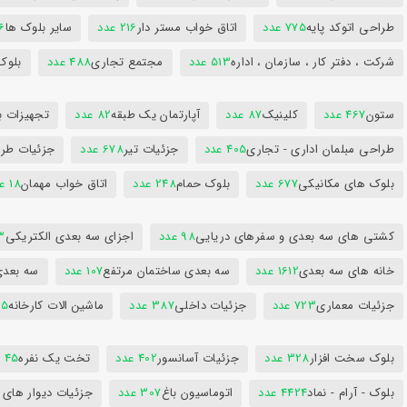
طراحی اتوکد پایه
775 عدد
اتاق خواب مستر دار
216 عدد
سایر بلوک ها
96
شرکت ، دفتر کار ، سازمان ، اداره
513 عدد
مجتمع تجاری
488 عدد
بلوک
ستون
467 عدد
کلینیک
87 عدد
آپارتمان یک طبقه
82 عدد
تجهیزات ب
طراحی مبلمان اداری - تجاری
405 عدد
جزئیات تیر
678 عدد
جزئیات طرا
بلوک های مکانیکی
677 عدد
بلوک حمام
248 عدد
اتاق خواب مهمان
18 عدد
کشتی های سه بعدی و سفرهای دریایی
98 عدد
اجزای سه بعدی الکتریکی
53
خانه های سه بعدی
1612 عدد
سه بعدی ساختمان مرتفع
107 عدد
سه بعد
جزئیات معماری
723 عدد
جزئیات داخلی
387 عدد
ماشین الات کارخانه
385
بلوک سخت افزار
328 عدد
جزئیات آسانسور
402 عدد
تخت یک نفره
45 عدد
بلوک - آرام - نماد
4424 عدد
اتوماسیون باغ
307 عدد
جزئیات دیوار های