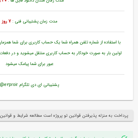
مدت زمان امکان دانلود فایل ها :
30 روز
ورود
به
حساب
کاربری
مدت زمان پشتیبانی فنی :
7 روز
ثبت
نام
با استفاده از شماره تلفن همراه شما یک حساب کاربری برای شما همزما
بازیابی
اولین بار به صورت خودکار به حساب کاربری منتقل میشوید و در دفعات
رمز
عبور برای شما پیامک میشود
عبور
علاقه
مندی
پشتیبانی ای دی تلگرام e2proir@
ها
پرداخت به منزله پذیرفتن قوانین تو پروژه است مطالعه شرایط و قوانین