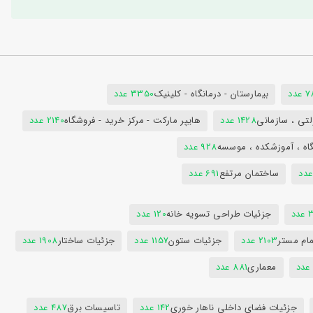
دد
بیمارستان - درمانگاه - کلینیک
3350 عدد
تی ، سازمانی
1428 عدد
هایپر مارکت - مرکز خرید - فروشگاه
2140 عدد
اه ، آموزشکده ، موسسه
928 عدد
ساختمان مرتفع
691 عدد
دد
جزئیات طراحی تسویه خانه
120 عدد
ام مستر
2103 عدد
جزئیات ستون
1157 عدد
جزئیات ساختار
1908 عدد
معماری
881 عدد
جزئیات فضای داخلی ناهار خوری
142 عدد
تاسیسات برق
487 عدد