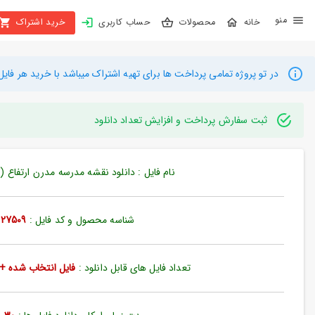
X
محصولات
حساب کاربری
خرید اشتراک
بستن
منو
محصولات
در تو پروژه تمامی پرداخت ها برای تهیه اشتراک میباشد با خرید هر فایل میتوانید به م
تهیه
اشتراک
ثبت سفارش پرداخت و افزایش تعداد دانلود
راهنما
نام فایل : دانلود نقشه مدرسه مدرن ارتفاع (کد7509
دانلود
خرید
شناسه محصول و کد فایل :
27509
ها
تعداد فایل های قابل دانلود :
فایل انتخاب شده + 35 فایل دیگ
حساب
کاربری