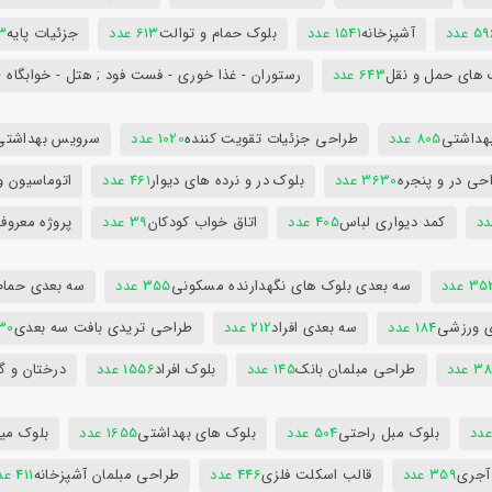
5 عدد
آشپزخانه
1541 عدد
بلوک حمام و توالت
613 عدد
جزئیات پایه
63
 های حمل و نقل
643 عدد
رستوران - غذا خوری - فست فود ; هتل - خوابگاه -
هداشتی
805 عدد
طراحی جزئیات تقویت کننده
1020 عدد
سرویس بهداشتی
حی در و پنجره
3630 عدد
بلوک در و نرده های دیوار
461 عدد
اتوماسیون و
کمد دیواری لباس
405 عدد
اتاق خواب کودکان
39 عدد
پروژه معروف
3 عدد
سه بعدی بلوک های نگهدارنده مسکونی
355 عدد
سه بعدی حمام
ی ورزشی
184 عدد
سه بعدی افراد
212 عدد
طراحی تریدی بافت سه بعدی
230 
 عدد
طراحی مبلمان بانک
145 عدد
بلوک افراد
1556 عدد
درختان و گ
بلوک مبل راحتی
504 عدد
بلوک های بهداشتی
1655 عدد
بلوک میز
 آجری
359 عدد
قالب اسکلت فلزی
446 عدد
طراحی مبلمان آشپزخانه
411 عدد