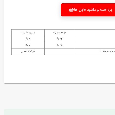
پرداخت و دانلود فایل ها
درصد هزینه
میزان مالیات
8 %
32 %
0 %
68 %
محاسبه مالیات
211560 تومان