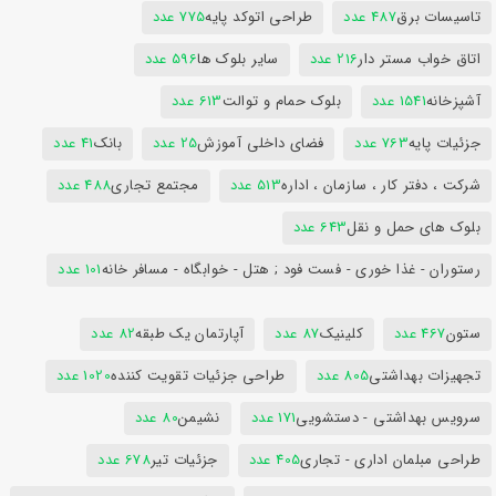
تاسیسات برق
487 عدد
طراحی اتوکد پایه
775 عدد
اتاق خواب مستر دار
216 عدد
سایر بلوک ها
596 عدد
آشپزخانه
1541 عدد
بلوک حمام و توالت
613 عدد
جزئیات پایه
763 عدد
فضای داخلی آموزش
25 عدد
بانک
41 عدد
شرکت ، دفتر کار ، سازمان ، اداره
513 عدد
مجتمع تجاری
488 عدد
بلوک های حمل و نقل
643 عدد
رستوران - غذا خوری - فست فود ; هتل - خوابگاه - مسافر خانه
101 عدد
ستون
467 عدد
کلینیک
87 عدد
آپارتمان یک طبقه
82 عدد
تجهیزات بهداشتی
805 عدد
طراحی جزئیات تقویت کننده
1020 عدد
سرویس بهداشتی - دستشویی
171 عدد
نشیمن
80 عدد
طراحی مبلمان اداری - تجاری
405 عدد
جزئیات تیر
678 عدد