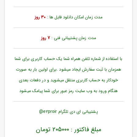
ورود
به
حساب
مدت زمان امکان دانلود فایل ها :
30 روز
کاربری
ثبت
مدت زمان پشتیبانی فنی :
7 روز
نام
بازیابی
رمز
با استفاده از شماره تلفن همراه شما یک حساب کاربری برای شما
عبور
همزمان با ثبت سفارش ایجاد میشود .برای اولین بار به صورت
علاقه
خودکار به حساب کاربری منتقل میشوید و در دفعات بعدی
مندی
ها
هنگام ورود به وب سایت رمز عبور برای شما پیامک میشود
پشتیبانی ای دی تلگرام e2proir@
مبلغ فاکتور : 205000 تومان