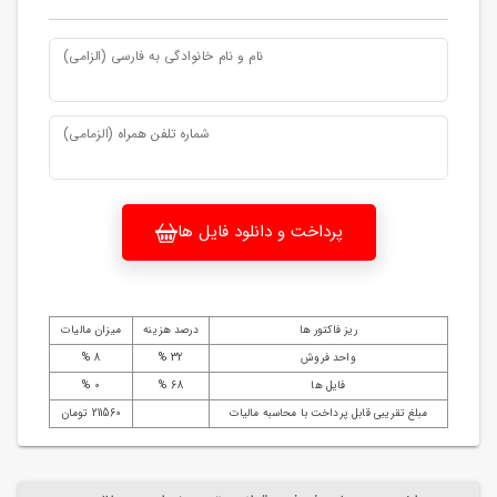
نام و نام خانوادگی به فارسی (الزامی)
شماره تلفن همراه (الزمامی)
پرداخت و دانلود فایل ها
ریز فاکتور ها
درصد هزینه
میزان مالیات
واحد فروش
32 %
8 %
فایل ها
68 %
0 %
مبلغ تقریبی قابل پرداخت با محاسبه مالیات
211560 تومان