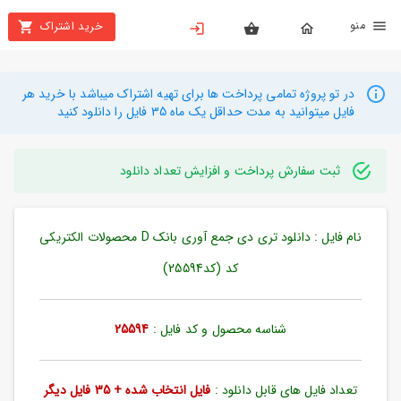
نو
خرید اشتراک
X
بستن
منو
محصولات
در تو پروژه تمامی پرداخت ها برای تهیه اشتراک میباشد با خرید هر
فایل میتوانید به مدت حداقل یک ماه 35 فایل را دانلود کنید
تهیه
اشتراک
ثبت سفارش پرداخت و افزایش تعداد دانلود
راهنما
نام فایل : دانلود تری دی جمع آوری بانک D محصولات الکتریکی
دانلود
خرید
کد (کد25594)
ها
شناسه محصول و کد فایل :
25594
حساب
کاربری
تعداد فایل های قابل دانلود :
فایل انتخاب شده + 35 فایل دیگر