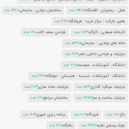
هتل - رستوران - اقامتگاه
5486 عدد
ساختمان دولتی ، سازمانی
1428 عدد
هایپر مارکت - مرکز خرید - فروشگاه
2140 عدد
کارخانه صنعتی ، کارگاه
1879 عدد
طراحی سقف کاذب
120 عدد
خانه های ویلایی - سازمانی
5395 عدد
جزئیات و طراحی داخلی دفتر
364 عدد
دانشگاه ، آموزشکده ، موسسه
928 عدد
دانشگاه - آموزشکده - مدرسه - هنرستان - خوابگاه
2471 عدد
جزئیات میلگرد گذاری
573 عدد
جزئیات جاده سازی
263 عدد
جزئیات ساخت و ساز
7484 عدد
ساختمان مرتفع
691 عدد
باغ
1810 عدد
فرودگاه
609 عدد
برنامه ریزی شهری
1614 عدد
بلوک وسایل نقلیه
2367 عدد
باشگاه
409 عدد