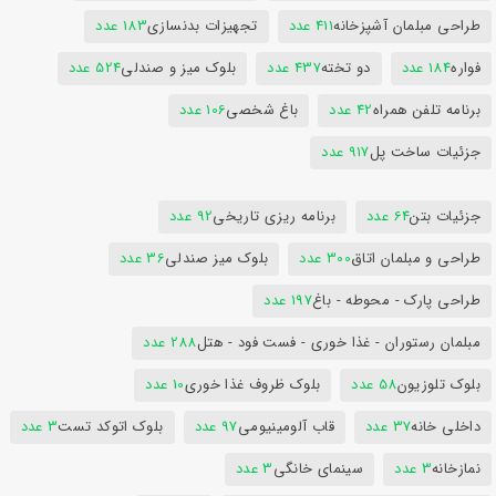
طراحی مبلمان آشپزخانه
411 عدد
تجهیزات بدنسازی
183 عدد
فواره
184 عدد
دو تخته
437 عدد
بلوک میز و صندلی
524 عدد
برنامه تلفن همراه
42 عدد
باغ شخصی
106 عدد
جزئیات ساخت پل
917 عدد
جزئیات بتن
64 عدد
برنامه ریزی تاریخی
92 عدد
طراحی و مبلمان اتاق
300 عدد
بلوک میز صندلی
36 عدد
طراحی پارک - محوطه - باغ
197 عدد
مبلمان رستوران - غذا خوری - فست فود - هتل
288 عدد
بلوک تلوزیون
58 عدد
بلوک ظروف غذا خوری
10 عدد
داخلی خانه
37 عدد
قاب آلومینیومی
97 عدد
بلوک اتوکد تست
3 عدد
نمازخانه
3 عدد
سینمای خانگی
3 عدد