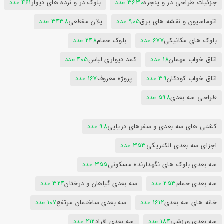
جزئیات طراحی در و پنجره
3630 عدد
بلوک در و نرده های دیوار
461 عدد
اتوماسیون و نقشه های برق
905 عدد
پلان مقطعی
3438 عدد
بلوک های مکانیکی
677 عدد
بلوک حمام
248 عدد
اتاق خواب مهمان
18 عدد
کمد دیواری لباس
405 عدد
اتاق خواب کودکان
39 عدد
پروژه معروف
167 عدد
طراحی سه بعدی
598 عدد
کشتی های سه بعدی و سفرهای دریایی
98 عدد
اجزای سه بعدی الکتریکی
353 عدد
سه بعدی بلوک های نگهدارنده مسکونی
355 عدد
سه بعدی حمام
253 عدد
سه بعدی گیاهان و درختان
324 عدد
خانه های سه بعدی
1612 عدد
سه بعدی ساختمان مرتفع
107 عدد
سه بعدی ورزشی
184 عدد
سه بعدی افراد
212 عدد