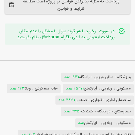
پرداخت به منزله پذیرفتن قوانین تو پروژه است مطالعه
شرایط و قوانین
در صورت برخورد با هر گونه سوال یا مشکل یا عدم امکان
پرداخت اینترنتی به ایدی تلگرام e2proir@ پیغام بفرستید
ورزشگاه - سالن ورزش - باشگاه
1931 عدد
مسکونی ، ویلایی ، آپارتمان
25471 عدد
خانه مسکونی ، ویلا
423 عدد
ساختمان اداری - تجاری - صنعتی
7830 عدد
بیمارستان - درمانگاه - کلینیک
3350 عدد
مسکونی - ویلایی - آپارتمان
عدد
تئاتر چند منظوره - سینما - سالن کنفرانس - سالن همایش
603 عدد