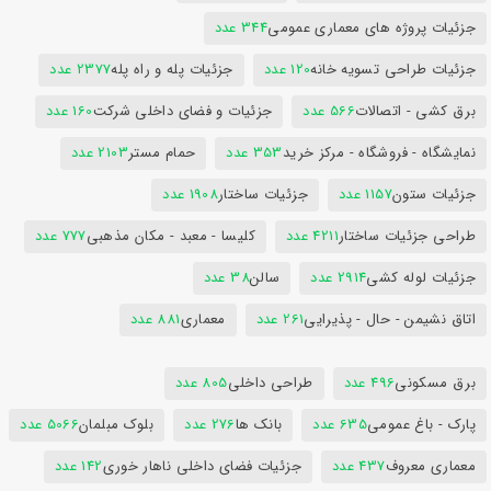
جزئیات پروژه های معماری عمومی
344 عدد
جزئیات طراحی تسویه خانه
120 عدد
جزئیات پله و راه پله
2377 عدد
برق کشی - اتصالات
566 عدد
جزئیات و فضای داخلی شرکت
160 عدد
نمایشگاه - فروشگاه - مرکز خرید
353 عدد
حمام مستر
2103 عدد
جزئیات ستون
1157 عدد
جزئیات ساختار
1908 عدد
طراحی جزئیات ساختار
4211 عدد
کلیسا - معبد - مکان مذهبی
777 عدد
جزئیات لوله کشی
2914 عدد
سالن
38 عدد
اتاق نشیمن - حال - پذیرایی
261 عدد
معماری
881 عدد
برق مسکونی
496 عدد
طراحی داخلی
805 عدد
پارک - باغ عمومی
635 عدد
بانک ها
276 عدد
بلوک مبلمان
5066 عدد
معماری معروف
437 عدد
جزئیات فضای داخلی ناهار خوری
142 عدد