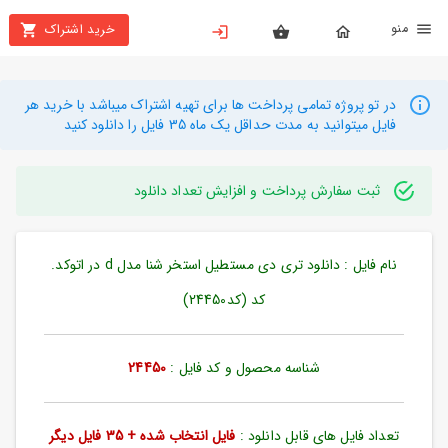
نو
خرید اشتراک
X
بستن
منو
محصولات
در تو پروژه تمامی پرداخت ها برای تهیه اشتراک میباشد با خرید هر
فایل میتوانید به مدت حداقل یک ماه 35 فایل را دانلود کنید
تهیه
اشتراک
ثبت سفارش پرداخت و افزایش تعداد دانلود
راهنما
نام فایل : دانلود تری دی مستطیل استخر شنا مدل d در اتوکد.
دانلود
خرید
کد (کد24450)
ها
شناسه محصول و کد فایل :
24450
حساب
کاربری
تعداد فایل های قابل دانلود :
فایل انتخاب شده + 35 فایل دیگر