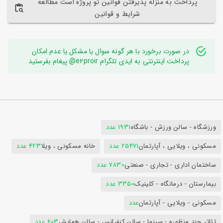
پرداخت به منزله پذیرفتن قوانین تو پروژه است مطالعه
شرایط و قوانین
در صورت برخورد با هر گونه سوال یا مشکل یا عدم امکان
پرداخت اینترنتی به ایدی تلگرام e2proir@ پیغام بفرستید
ورزشگاه - سالن ورزش - باشگاه
1931 عدد
مسکونی ، ویلایی ، آپارتمان
25471 عدد
خانه مسکونی ، ویلا
423 عدد
ساختمان اداری - تجاری - صنعتی
7830 عدد
بیمارستان - درمانگاه - کلینیک
3350 عدد
مسکونی - ویلایی - آپارتمان
عدد
تئاتر چند منظوره - سینما - سالن کنفرانس - سالن همایش
603 عدد