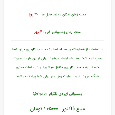
ورود
به
حساب
مدت زمان امکان دانلود فایل ها :
30 روز
کاربری
ثبت
مدت زمان پشتیبانی فنی :
7 روز
نام
بازیابی
رمز
با استفاده از شماره تلفن همراه شما یک حساب کاربری برای شما
عبور
همزمان با ثبت سفارش ایجاد میشود .برای اولین بار به صورت
علاقه
خودکار به حساب کاربری منتقل میشوید و در دفعات بعدی
مندی
ها
هنگام ورود به وب سایت رمز عبور برای شما پیامک میشود
پشتیبانی ای دی تلگرام e2proir@
مبلغ فاکتور : 205000 تومان