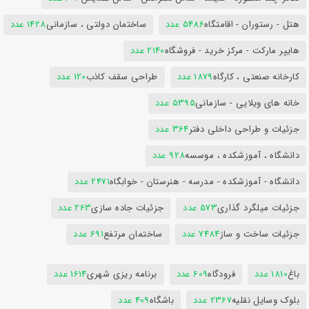
هتل - رستوران - اقامتگاه
5486 عدد
ساختمان دولتی ، سازمانی
1428 عدد
هایپر مارکت - مرکز خرید - فروشگاه
2140 عدد
کارخانه صنعتی ، کارگاه
1879 عدد
طراحی سقف کاذب
120 عدد
خانه های ویلایی - سازمانی
5395 عدد
جزئیات و طراحی داخلی دفتر
364 عدد
دانشگاه ، آموزشکده ، موسسه
928 عدد
دانشگاه - آموزشکده - مدرسه - هنرستان - خوابگاه
2471 عدد
جزئیات میلگرد گذاری
573 عدد
جزئیات جاده سازی
263 عدد
جزئیات ساخت و ساز
7484 عدد
ساختمان مرتفع
691 عدد
باغ
1810 عدد
فرودگاه
609 عدد
برنامه ریزی شهری
1614 عدد
بلوک وسایل نقلیه
2367 عدد
باشگاه
409 عدد