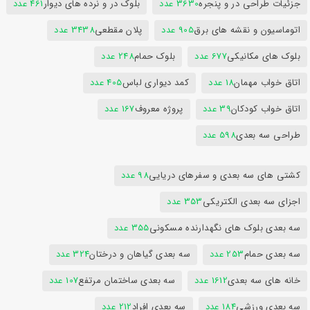
جزئیات طراحی در و پنجره
3630 عدد
بلوک در و نرده های دیوار
461 عدد
اتوماسیون و نقشه های برق
905 عدد
پلان مقطعی
3438 عدد
بلوک های مکانیکی
677 عدد
بلوک حمام
248 عدد
اتاق خواب مهمان
18 عدد
کمد دیواری لباس
405 عدد
اتاق خواب کودکان
39 عدد
پروژه معروف
167 عدد
طراحی سه بعدی
598 عدد
کشتی های سه بعدی و سفرهای دریایی
98 عدد
اجزای سه بعدی الکتریکی
353 عدد
سه بعدی بلوک های نگهدارنده مسکونی
355 عدد
سه بعدی حمام
253 عدد
سه بعدی گیاهان و درختان
324 عدد
خانه های سه بعدی
1612 عدد
سه بعدی ساختمان مرتفع
107 عدد
سه بعدی ورزشی
184 عدد
سه بعدی افراد
212 عدد