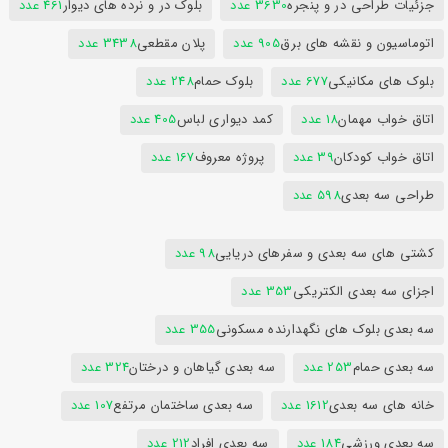
جزئیات طراحی در و پنجره
3630 عدد
بلوک در و نرده های دیوار
461 عدد
اتوماسیون و نقشه های برق
905 عدد
پلان مقطعی
3438 عدد
بلوک های مکانیکی
677 عدد
بلوک حمام
248 عدد
اتاق خواب مهمان
18 عدد
کمد دیواری لباس
405 عدد
اتاق خواب کودکان
39 عدد
پروژه معروف
167 عدد
طراحی سه بعدی
598 عدد
کشتی های سه بعدی و سفرهای دریایی
98 عدد
اجزای سه بعدی الکتریکی
353 عدد
سه بعدی بلوک های نگهدارنده مسکونی
355 عدد
سه بعدی حمام
253 عدد
سه بعدی گیاهان و درختان
324 عدد
خانه های سه بعدی
1612 عدد
سه بعدی ساختمان مرتفع
107 عدد
سه بعدی ورزشی
184 عدد
سه بعدی افراد
212 عدد