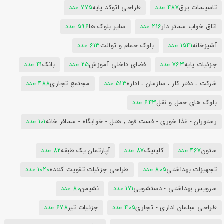
تاسیسات برق
487 عدد
طراحی اتوکد پایه
775 عدد
اتاق خواب مستر دار
216 عدد
سایر بلوک ها
596 عدد
آشپزخانه
1541 عدد
بلوک حمام و توالت
613 عدد
جزئیات پایه
763 عدد
فضای داخلی آموزش
25 عدد
بانک
41 عدد
شرکت ، دفتر کار ، سازمان ، اداره
513 عدد
مجتمع تجاری
488 عدد
بلوک های حمل و نقل
643 عدد
رستوران - غذا خوری - فست فود ; هتل - خوابگاه - مسافر خانه
101 عدد
ستون
467 عدد
کلینیک
87 عدد
آپارتمان یک طبقه
82 عدد
تجهیزات بهداشتی
805 عدد
طراحی جزئیات تقویت کننده
1020 عدد
سرویس بهداشتی - دستشویی
171 عدد
نشیمن
80 عدد
طراحی مبلمان اداری - تجاری
405 عدد
جزئیات تیر
678 عدد