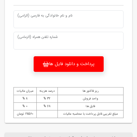
نام و نام خانوادگی به فارسی (الزامی)
شماره تلفن همراه (الزمامی)
پرداخت و دانلود فایل ها
ریز فاکتور ها
درصد هزینه
میزان مالیات
واحد فروش
32 %
8 %
فایل ها
68 %
0 %
مبلغ تقریبی قابل پرداخت با محاسبه مالیات
211560 تومان