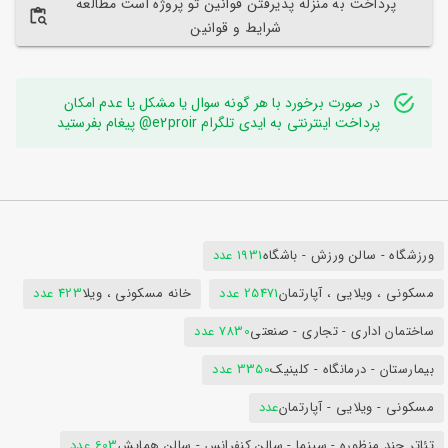
پرداخت به منزله پذیرفتن قوانین تو پروژه است مطالعه
شرایط و قوانین
در صورت برخورد با هر گونه سوال یا مشکل یا عدم امکان
پرداخت اینترنتی به ایدی تلگرام e2proir@ پیغام بفرستید
ورزشگاه - سالن ورزش - باشگاه
1931 عدد
مسکونی ، ویلایی ، آپارتمان
25471 عدد
خانه مسکونی ، ویلا
423 عدد
ساختمان اداری - تجاری - صنعتی
7830 عدد
بیمارستان - درمانگاه - کلینیک
3350 عدد
مسکونی - ویلایی - آپارتمان
عدد
تئاتر چند منظوره - سینما - سالن کنفرانس - سالن همایش
603 عدد