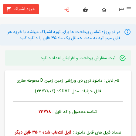
نو
خرید اشتراک
X
بستن
منو
محصولات
در تو پروژه تمامی پرداخت ها برای تهیه اشتراک میباشد با خرید هر
فایل میتوانید به مدت حداقل یک ماه 35 فایل را دانلود کنید
تهیه
اشتراک
ثبت سفارش پرداخت و افزایش تعداد دانلود
راهنما
نام فایل : دانلود تری دی ورزشی زمین زمین D محوطه سازی
دانلود
خرید
فایل جزئیات مدل RVT کد (کد23778)
ها
شناسه محصول و کد فایل :
23778
حساب
کاربری
تعداد فایل های قابل دانلود :
فایل انتخاب شده + 35 فایل دیگر