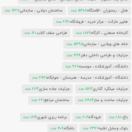
هتل - رستوران - اقامتگاه
5486 عدد
ساختمان دولتی ، سازمانی
1428 عدد
هایپر مارکت - مرکز خرید - فروشگاه
2140 عدد
کارخانه صنعتی ، کارگاه
1879 عدد
طراحی سقف کاذب
120 عدد
خانه های ویلایی - سازمانی
5395 عدد
جزئیات و طراحی داخلی دفتر
364 عدد
دانشگاه ، آموزشکده ، موسسه
928 عدد
دانشگاه - آموزشکده - مدرسه - هنرستان - خوابگاه
2471 عدد
جزئیات میلگرد گذاری
573 عدد
جزئیات جاده سازی
263 عدد
جزئیات ساخت و ساز
7484 عدد
ساختمان مرتفع
691 عدد
باغ
1810 عدد
فرودگاه
609 عدد
برنامه ریزی شهری
1614 عدد
بلوک وسایل نقلیه
2367 عدد
باشگاه
409 عدد