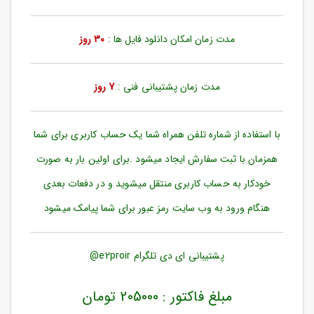
ورود
به
حساب
مدت زمان امکان دانلود فایل ها :
30 روز
کاربری
ثبت
مدت زمان پشتیبانی فنی :
7 روز
نام
بازیابی
رمز
با استفاده از شماره تلفن همراه شما یک حساب کاربری برای شما
عبور
همزمان با ثبت سفارش ایجاد میشود .برای اولین بار به صورت
علاقه
خودکار به حساب کاربری منتقل میشوید و در دفعات بعدی
مندی
ها
هنگام ورود به وب سایت رمز عبور برای شما پیامک میشود
پشتیبانی ای دی تلگرام e2proir@
مبلغ فاکتور : 205000 تومان