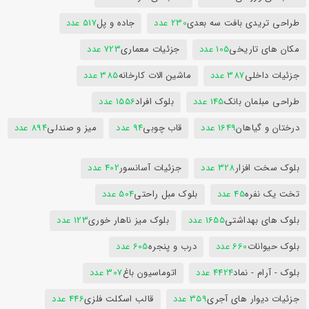
طراحی تریدی بافت سه بعدی
230 عدد
جاده و پل
517 عدد
مکان های تاریخی
105 عدد
جزئیات معماری
723 عدد
جزئیات داخلی
387 عدد
ماشین الات کارخانه
385 عدد
طراحی مبلمان بانک
145 عدد
بلوک افراد
1556 عدد
درختان و گیاهان
1649 عدد
قاب چوبی
94 عدد
میز و صندلی
894 عدد
بلوک سخت افزار
328 عدد
جزئیات آسانسور
402 عدد
تخت یک نفره
45 عدد
بلوک مبل راحتی
504 عدد
بلوک های بهداشتی
1655 عدد
بلوک میز ناهار خوری
123 عدد
بلوک حیوانات
660 عدد
درب و پنجره
605 عدد
بلوک - آرام - نماد
4424 عدد
اتوماسیون باغ
307 عدد
جزئیات دیوار های آجری
359 عدد
قالب اسکلت فلزی
446 عدد