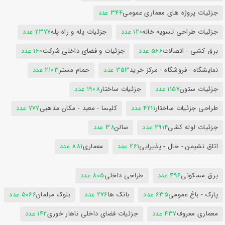
جزئیات پروژه های معماری عمومی
344 عدد
جزئیات طراحی تسویه خانه
120 عدد
جزئیات پله و راه پله
2377 عدد
برق کشی - اتصالات
566 عدد
جزئیات و فضای داخلی شرکت
160 عدد
نمایشگاه - فروشگاه - مرکز خرید
353 عدد
حمام مستر
2103 عدد
جزئیات ستون
1157 عدد
جزئیات ساختار
1908 عدد
طراحی جزئیات ساختار
4211 عدد
کلیسا - معبد - مکان مذهبی
777 عدد
جزئیات لوله کشی
2914 عدد
سالن
38 عدد
اتاق نشیمن - حال - پذیرایی
261 عدد
معماری
881 عدد
برق مسکونی
496 عدد
طراحی داخلی
805 عدد
پارک - باغ عمومی
635 عدد
بانک ها
276 عدد
بلوک مبلمان
5066 عدد
معماری معروف
437 عدد
جزئیات فضای داخلی ناهار خوری
142 عدد