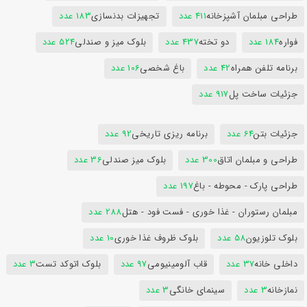
طراحی مبلمان آشپزخانه
411 عدد
تجهیزات بدنسازی
183 عدد
فواره
184 عدد
دو تخته
437 عدد
بلوک میز و صندلی
524 عدد
برنامه تلفن همراه
42 عدد
باغ شخصی
106 عدد
جزئیات ساخت پل
917 عدد
جزئیات بتن
64 عدد
برنامه ریزی تاریخی
92 عدد
طراحی و مبلمان اتاق
300 عدد
بلوک میز صندلی
36 عدد
طراحی پارک - محوطه - باغ
197 عدد
مبلمان رستوران - غذا خوری - فست فود - هتل
288 عدد
بلوک تلوزیون
58 عدد
بلوک ظروف غذا خوری
10 عدد
داخلی خانه
37 عدد
قاب آلومینیومی
97 عدد
بلوک اتوکد تست
3 عدد
نمازخانه
3 عدد
سینمای خانگی
3 عدد