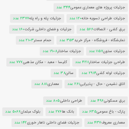
جزئیات پروژه های معماری عمومی
344 عدد
جزئیات طراحی تسویه خانه
120 عدد
جزئیات پله و راه پله
2377 عدد
برق کشی - اتصالات
566 عدد
جزئیات و فضای داخلی شرکت
160 عدد
نمایشگاه - فروشگاه - مرکز خرید
353 عدد
حمام مستر
2103 عدد
جزئیات ستون
1157 عدد
جزئیات ساختار
1908 عدد
طراحی جزئیات ساختار
4211 عدد
کلیسا - معبد - مکان مذهبی
777 عدد
جزئیات لوله کشی
2914 عدد
سالن
38 عدد
اتاق نشیمن - حال - پذیرایی
261 عدد
معماری
881 عدد
برق مسکونی
496 عدد
طراحی داخلی
805 عدد
پارک - باغ عمومی
635 عدد
بانک ها
276 عدد
بلوک مبلمان
5066 عدد
معماری معروف
437 عدد
جزئیات فضای داخلی ناهار خوری
142 عدد