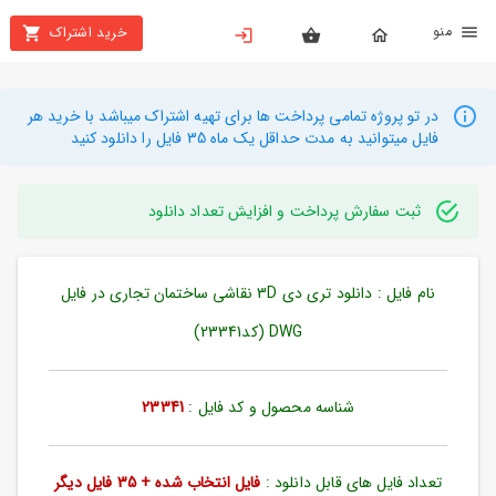
نو
خرید اشتراک
X
بستن
منو
محصولات
در تو پروژه تمامی پرداخت ها برای تهیه اشتراک میباشد با خرید هر
فایل میتوانید به مدت حداقل یک ماه 35 فایل را دانلود کنید
تهیه
اشتراک
ثبت سفارش پرداخت و افزایش تعداد دانلود
راهنما
نام فایل : دانلود تری دی 3D نقاشی ساختمان تجاری در فایل
دانلود
خرید
DWG (کد23341)
ها
شناسه محصول و کد فایل :
23341
حساب
کاربری
تعداد فایل های قابل دانلود :
فایل انتخاب شده + 35 فایل دیگر