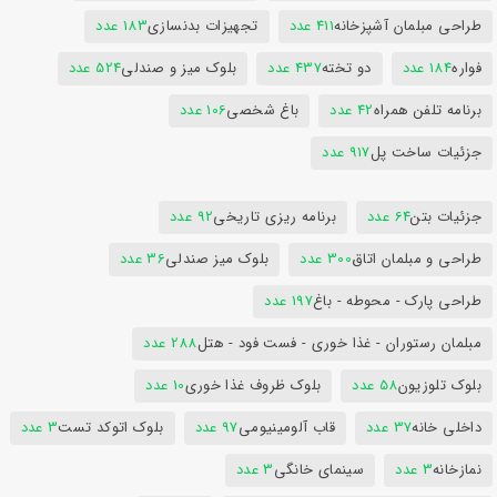
طراحی مبلمان آشپزخانه
411 عدد
تجهیزات بدنسازی
183 عدد
فواره
184 عدد
دو تخته
437 عدد
بلوک میز و صندلی
524 عدد
برنامه تلفن همراه
42 عدد
باغ شخصی
106 عدد
جزئیات ساخت پل
917 عدد
جزئیات بتن
64 عدد
برنامه ریزی تاریخی
92 عدد
طراحی و مبلمان اتاق
300 عدد
بلوک میز صندلی
36 عدد
طراحی پارک - محوطه - باغ
197 عدد
مبلمان رستوران - غذا خوری - فست فود - هتل
288 عدد
بلوک تلوزیون
58 عدد
بلوک ظروف غذا خوری
10 عدد
داخلی خانه
37 عدد
قاب آلومینیومی
97 عدد
بلوک اتوکد تست
3 عدد
نمازخانه
3 عدد
سینمای خانگی
3 عدد