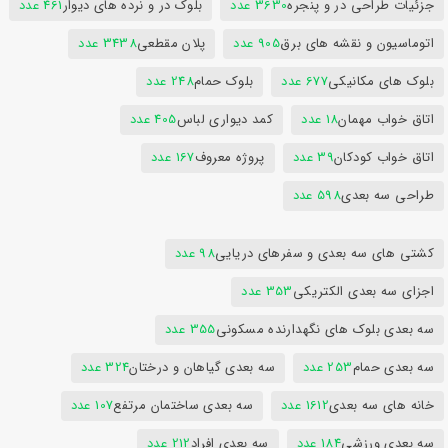
جزئیات طراحی در و پنجره
3630 عدد
بلوک در و نرده های دیوار
461 عدد
اتوماسیون و نقشه های برق
905 عدد
پلان مقطعی
3438 عدد
بلوک های مکانیکی
677 عدد
بلوک حمام
248 عدد
اتاق خواب مهمان
18 عدد
کمد دیواری لباس
405 عدد
اتاق خواب کودکان
39 عدد
پروژه معروف
167 عدد
طراحی سه بعدی
598 عدد
کشتی های سه بعدی و سفرهای دریایی
98 عدد
اجزای سه بعدی الکتریکی
353 عدد
سه بعدی بلوک های نگهدارنده مسکونی
355 عدد
سه بعدی حمام
253 عدد
سه بعدی گیاهان و درختان
324 عدد
خانه های سه بعدی
1612 عدد
سه بعدی ساختمان مرتفع
107 عدد
سه بعدی ورزشی
184 عدد
سه بعدی افراد
212 عدد