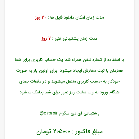
ورود
به
حساب
مدت زمان امکان دانلود فایل ها :
30 روز
کاربری
ثبت
مدت زمان پشتیبانی فنی :
7 روز
نام
بازیابی
رمز
با استفاده از شماره تلفن همراه شما یک حساب کاربری برای شما
عبور
همزمان با ثبت سفارش ایجاد میشود .برای اولین بار به صورت
علاقه
خودکار به حساب کاربری منتقل میشوید و در دفعات بعدی
مندی
ها
هنگام ورود به وب سایت رمز عبور برای شما پیامک میشود
پشتیبانی ای دی تلگرام e2proir@
مبلغ فاکتور : 205000 تومان