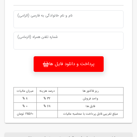
نام و نام خانوادگی به فارسی (الزامی)
شماره تلفن همراه (الزمامی)
پرداخت و دانلود فایل ها
ریز فاکتور ها
درصد هزینه
میزان مالیات
واحد فروش
32 %
8 %
فایل ها
68 %
0 %
مبلغ تقریبی قابل پرداخت با محاسبه مالیات
211560 تومان