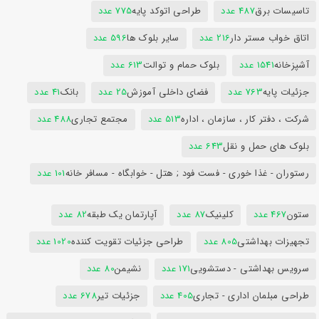
تاسیسات برق
487 عدد
طراحی اتوکد پایه
775 عدد
اتاق خواب مستر دار
216 عدد
سایر بلوک ها
596 عدد
آشپزخانه
1541 عدد
بلوک حمام و توالت
613 عدد
جزئیات پایه
763 عدد
فضای داخلی آموزش
25 عدد
بانک
41 عدد
شرکت ، دفتر کار ، سازمان ، اداره
513 عدد
مجتمع تجاری
488 عدد
بلوک های حمل و نقل
643 عدد
رستوران - غذا خوری - فست فود ; هتل - خوابگاه - مسافر خانه
101 عدد
ستون
467 عدد
کلینیک
87 عدد
آپارتمان یک طبقه
82 عدد
تجهیزات بهداشتی
805 عدد
طراحی جزئیات تقویت کننده
1020 عدد
سرویس بهداشتی - دستشویی
171 عدد
نشیمن
80 عدد
طراحی مبلمان اداری - تجاری
405 عدد
جزئیات تیر
678 عدد