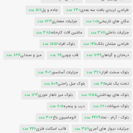
طراحی تریدی بافت سه بعدی
230 عدد
جاده و پل
517 عدد
مکان های تاریخی
105 عدد
جزئیات معماری
723 عدد
جزئیات داخلی
387 عدد
ماشین الات کارخانه
385 عدد
طراحی مبلمان بانک
145 عدد
بلوک افراد
1556 عدد
درختان و گیاهان
1649 عدد
قاب چوبی
94 عدد
میز و صندلی
894 عدد
بلوک سخت افزار
328 عدد
جزئیات آسانسور
402 عدد
تخت یک نفره
45 عدد
بلوک مبل راحتی
504 عدد
بلوک های بهداشتی
1655 عدد
بلوک میز ناهار خوری
123 عدد
بلوک حیوانات
660 عدد
درب و پنجره
605 عدد
بلوک - آرام - نماد
4424 عدد
اتوماسیون باغ
307 عدد
جزئیات دیوار های آجری
359 عدد
قالب اسکلت فلزی
446 عدد