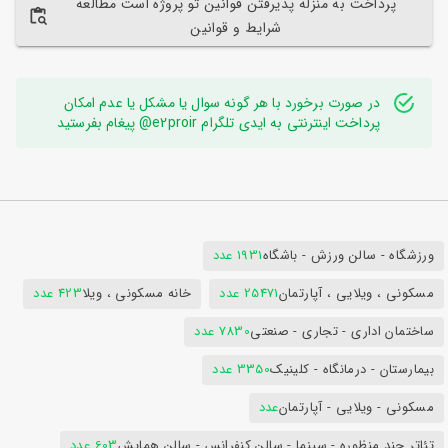
پرداخت به منزله پذیرفتن قوانین تو پروژه است مطالعه
شرایط و قوانین
در صورت برخورد با هر گونه سوال یا مشکل یا عدم امکان
پرداخت اینترنتی به ایدی تلگرام e2proir@ پیغام بفرستید
ورزشگاه - سالن ورزش - باشگاه
1931 عدد
مسکونی ، ویلایی ، آپارتمان
25471 عدد
خانه مسکونی ، ویلا
423 عدد
ساختمان اداری - تجاری - صنعتی
7830 عدد
بیمارستان - درمانگاه - کلینیک
3350 عدد
مسکونی - ویلایی - آپارتمان
عدد
تئاتر چند منظوره - سینما - سالن کنفرانس - سالن همایش
603 عدد