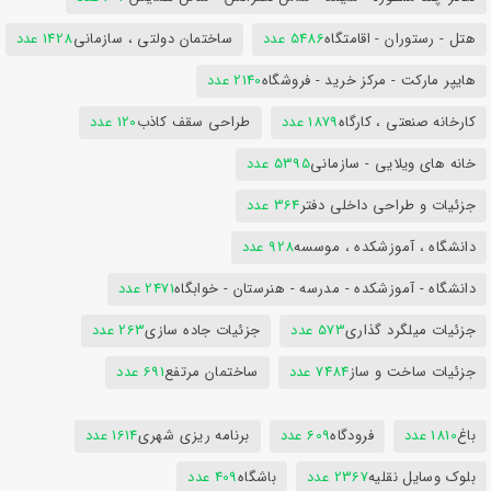
هتل - رستوران - اقامتگاه
5486 عدد
ساختمان دولتی ، سازمانی
1428 عدد
هایپر مارکت - مرکز خرید - فروشگاه
2140 عدد
کارخانه صنعتی ، کارگاه
1879 عدد
طراحی سقف کاذب
120 عدد
خانه های ویلایی - سازمانی
5395 عدد
جزئیات و طراحی داخلی دفتر
364 عدد
دانشگاه ، آموزشکده ، موسسه
928 عدد
دانشگاه - آموزشکده - مدرسه - هنرستان - خوابگاه
2471 عدد
جزئیات میلگرد گذاری
573 عدد
جزئیات جاده سازی
263 عدد
جزئیات ساخت و ساز
7484 عدد
ساختمان مرتفع
691 عدد
باغ
1810 عدد
فرودگاه
609 عدد
برنامه ریزی شهری
1614 عدد
بلوک وسایل نقلیه
2367 عدد
باشگاه
409 عدد