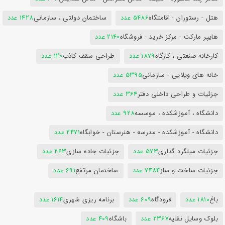
هتل - رستوران - اقامتگاه
5486 عدد
ساختمان دولتی ، سازمانی
1428 عدد
هایپر مارکت - مرکز خرید - فروشگاه
2140 عدد
کارخانه صنعتی ، کارگاه
1879 عدد
طراحی سقف کاذب
120 عدد
خانه های ویلایی - سازمانی
5395 عدد
جزئیات و طراحی داخلی دفتر
364 عدد
دانشگاه ، آموزشکده ، موسسه
928 عدد
دانشگاه - آموزشکده - مدرسه - هنرستان - خوابگاه
2471 عدد
جزئیات میلگرد گذاری
573 عدد
جزئیات جاده سازی
263 عدد
جزئیات ساخت و ساز
7484 عدد
ساختمان مرتفع
691 عدد
باغ
1810 عدد
فرودگاه
609 عدد
برنامه ریزی شهری
1614 عدد
بلوک وسایل نقلیه
2367 عدد
باشگاه
409 عدد