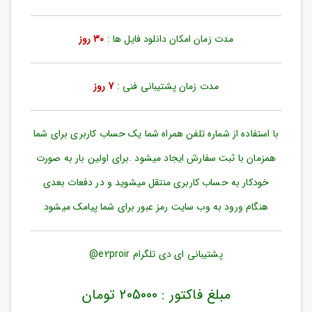
ورود
به
حساب
مدت زمان امکان دانلود فایل ها :
30 روز
کاربری
ثبت
مدت زمان پشتیبانی فنی :
7 روز
نام
بازیابی
رمز
با استفاده از شماره تلفن همراه شما یک حساب کاربری برای شما
عبور
همزمان با ثبت سفارش ایجاد میشود .برای اولین بار به صورت
علاقه
خودکار به حساب کاربری منتقل میشوید و در دفعات بعدی
مندی
ها
هنگام ورود به وب سایت رمز عبور برای شما پیامک میشود
پشتیبانی ای دی تلگرام e2proir@
مبلغ فاکتور : 205000 تومان