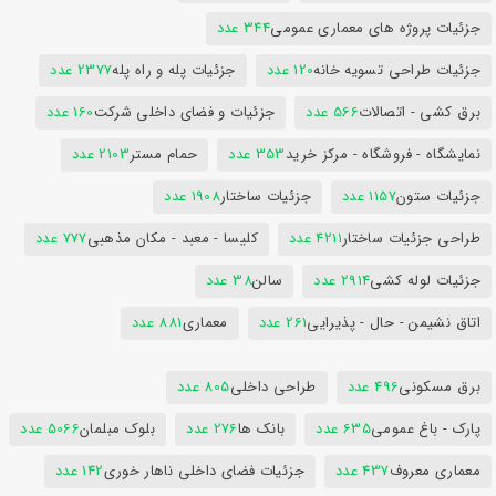
جزئیات پروژه های معماری عمومی
344 عدد
جزئیات طراحی تسویه خانه
120 عدد
جزئیات پله و راه پله
2377 عدد
برق کشی - اتصالات
566 عدد
جزئیات و فضای داخلی شرکت
160 عدد
نمایشگاه - فروشگاه - مرکز خرید
353 عدد
حمام مستر
2103 عدد
جزئیات ستون
1157 عدد
جزئیات ساختار
1908 عدد
طراحی جزئیات ساختار
4211 عدد
کلیسا - معبد - مکان مذهبی
777 عدد
جزئیات لوله کشی
2914 عدد
سالن
38 عدد
اتاق نشیمن - حال - پذیرایی
261 عدد
معماری
881 عدد
برق مسکونی
496 عدد
طراحی داخلی
805 عدد
پارک - باغ عمومی
635 عدد
بانک ها
276 عدد
بلوک مبلمان
5066 عدد
معماری معروف
437 عدد
جزئیات فضای داخلی ناهار خوری
142 عدد