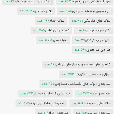
جزئیات طراحی در و پنجره
3630 عدد
بلوک در و نرده های دیوار
461 عدد
اتوماسیون و نقشه های برق
905 عدد
پلان مقطعی
3438 عدد
بلوک های مکانیکی
677 عدد
بلوک حمام
248 عدد
اتاق خواب مهمان
18 عدد
کمد دیواری لباس
405 عدد
اتاق خواب کودکان
39 عدد
پروژه معروف
167 عدد
طراحی سه بعدی
598 عدد
کشتی های سه بعدی و سفرهای دریایی
98 عدد
اجزای سه بعدی الکتریکی
353 عدد
سه بعدی بلوک های نگهدارنده مسکونی
355 عدد
سه بعدی حمام
253 عدد
سه بعدی گیاهان و درختان
324 عدد
خانه های سه بعدی
1612 عدد
سه بعدی ساختمان مرتفع
107 عدد
سه بعدی ورزشی
184 عدد
سه بعدی افراد
212 عدد