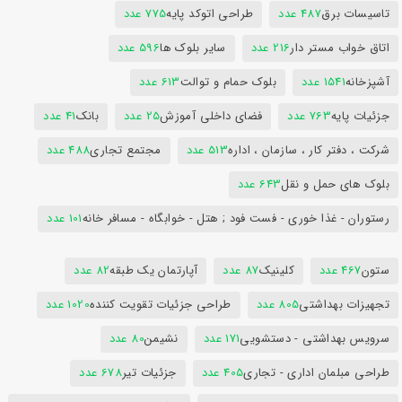
تاسیسات برق
487 عدد
طراحی اتوکد پایه
775 عدد
اتاق خواب مستر دار
216 عدد
سایر بلوک ها
596 عدد
آشپزخانه
1541 عدد
بلوک حمام و توالت
613 عدد
جزئیات پایه
763 عدد
فضای داخلی آموزش
25 عدد
بانک
41 عدد
شرکت ، دفتر کار ، سازمان ، اداره
513 عدد
مجتمع تجاری
488 عدد
بلوک های حمل و نقل
643 عدد
رستوران - غذا خوری - فست فود ; هتل - خوابگاه - مسافر خانه
101 عدد
ستون
467 عدد
کلینیک
87 عدد
آپارتمان یک طبقه
82 عدد
تجهیزات بهداشتی
805 عدد
طراحی جزئیات تقویت کننده
1020 عدد
سرویس بهداشتی - دستشویی
171 عدد
نشیمن
80 عدد
طراحی مبلمان اداری - تجاری
405 عدد
جزئیات تیر
678 عدد