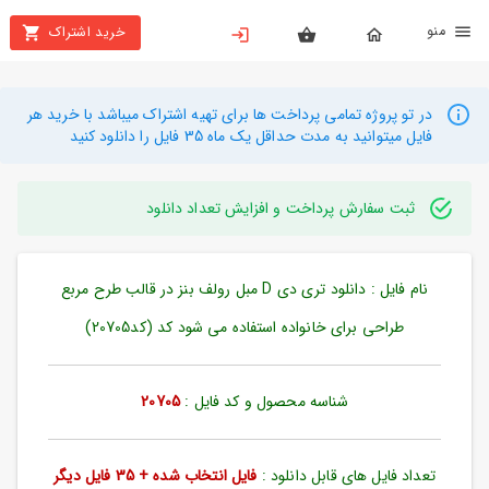
نو
خرید اشتراک
X
بستن
منو
محصولات
در تو پروژه تمامی پرداخت ها برای تهیه اشتراک میباشد با خرید هر
فایل میتوانید به مدت حداقل یک ماه 35 فایل را دانلود کنید
تهیه
اشتراک
ثبت سفارش پرداخت و افزایش تعداد دانلود
راهنما
نام فایل : دانلود تری دی D مبل رولف بنز در قالب طرح مربع
دانلود
خرید
طراحی برای خانواده استفاده می شود کد (کد20705)
ها
شناسه محصول و کد فایل :
20705
حساب
کاربری
تعداد فایل های قابل دانلود :
فایل انتخاب شده + 35 فایل دیگر