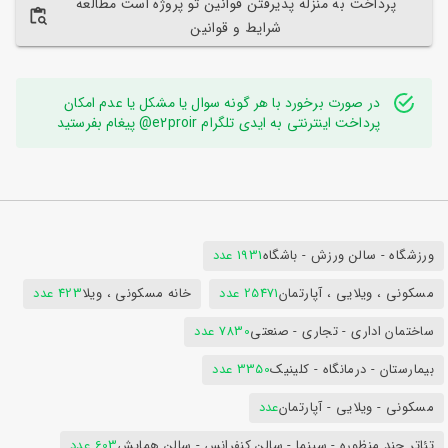
پرداخت به منزله پذیرفتن قوانین تو پروژه است مطالعه
شرایط و قوانین
در صورت برخورد با هر گونه سوال یا مشکل یا عدم امکان
پرداخت اینترنتی به ایدی تلگرام e2proir@ پیغام بفرستید
ورزشگاه - سالن ورزش - باشگاه
1931 عدد
مسکونی ، ویلایی ، آپارتمان
25471 عدد
خانه مسکونی ، ویلا
423 عدد
ساختمان اداری - تجاری - صنعتی
7830 عدد
بیمارستان - درمانگاه - کلینیک
3350 عدد
مسکونی - ویلایی - آپارتمان
عدد
تئاتر چند منظوره - سینما - سالن کنفرانس - سالن همایش
603 عدد