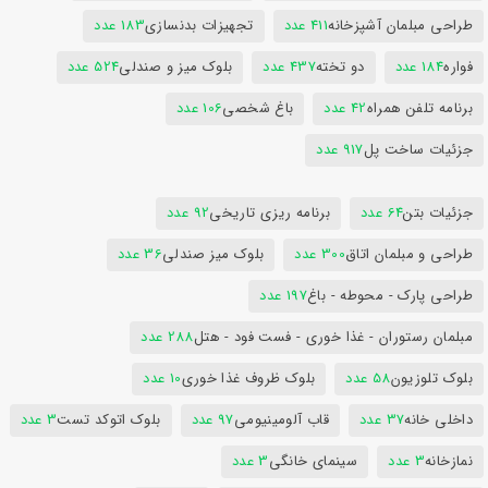
طراحی مبلمان آشپزخانه
411 عدد
تجهیزات بدنسازی
183 عدد
فواره
184 عدد
دو تخته
437 عدد
بلوک میز و صندلی
524 عدد
برنامه تلفن همراه
42 عدد
باغ شخصی
106 عدد
جزئیات ساخت پل
917 عدد
جزئیات بتن
64 عدد
برنامه ریزی تاریخی
92 عدد
طراحی و مبلمان اتاق
300 عدد
بلوک میز صندلی
36 عدد
طراحی پارک - محوطه - باغ
197 عدد
مبلمان رستوران - غذا خوری - فست فود - هتل
288 عدد
بلوک تلوزیون
58 عدد
بلوک ظروف غذا خوری
10 عدد
داخلی خانه
37 عدد
قاب آلومینیومی
97 عدد
بلوک اتوکد تست
3 عدد
نمازخانه
3 عدد
سینمای خانگی
3 عدد