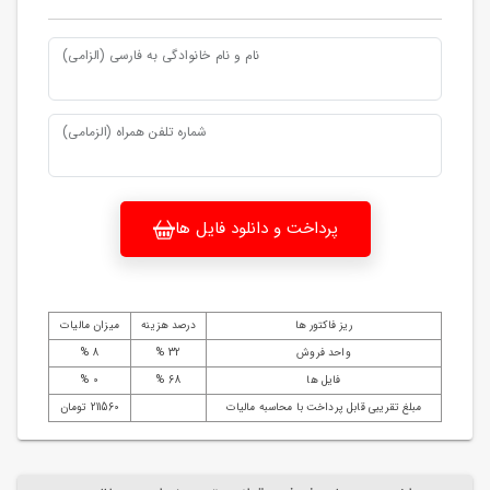
نام و نام خانوادگی به فارسی (الزامی)
شماره تلفن همراه (الزمامی)
پرداخت و دانلود فایل ها
ریز فاکتور ها
درصد هزینه
میزان مالیات
واحد فروش
32 %
8 %
فایل ها
68 %
0 %
مبلغ تقریبی قابل پرداخت با محاسبه مالیات
211560 تومان