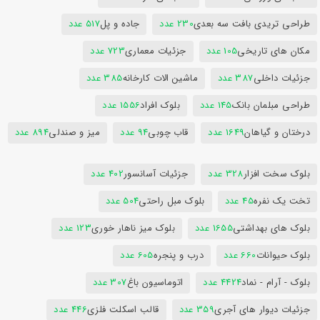
طراحی تریدی بافت سه بعدی
230 عدد
جاده و پل
517 عدد
مکان های تاریخی
105 عدد
جزئیات معماری
723 عدد
جزئیات داخلی
387 عدد
ماشین الات کارخانه
385 عدد
طراحی مبلمان بانک
145 عدد
بلوک افراد
1556 عدد
درختان و گیاهان
1649 عدد
قاب چوبی
94 عدد
میز و صندلی
894 عدد
بلوک سخت افزار
328 عدد
جزئیات آسانسور
402 عدد
تخت یک نفره
45 عدد
بلوک مبل راحتی
504 عدد
بلوک های بهداشتی
1655 عدد
بلوک میز ناهار خوری
123 عدد
بلوک حیوانات
660 عدد
درب و پنجره
605 عدد
بلوک - آرام - نماد
4424 عدد
اتوماسیون باغ
307 عدد
جزئیات دیوار های آجری
359 عدد
قالب اسکلت فلزی
446 عدد