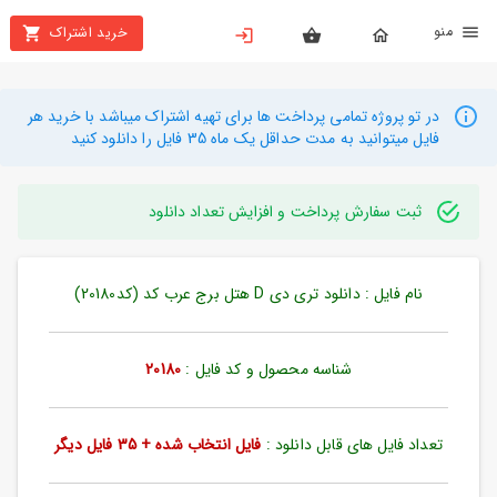
نو
خرید اشتراک
X
بستن
منو
محصولات
در تو پروژه تمامی پرداخت ها برای تهیه اشتراک میباشد با خرید هر
فایل میتوانید به مدت حداقل یک ماه 35 فایل را دانلود کنید
تهیه
اشتراک
ثبت سفارش پرداخت و افزایش تعداد دانلود
راهنما
نام فایل : دانلود تری دی D هتل برج عرب کد (کد20180)
دانلود
خرید
ها
شناسه محصول و کد فایل :
20180
حساب
تعداد فایل های قابل دانلود :
فایل انتخاب شده + 35 فایل دیگر
کاربری