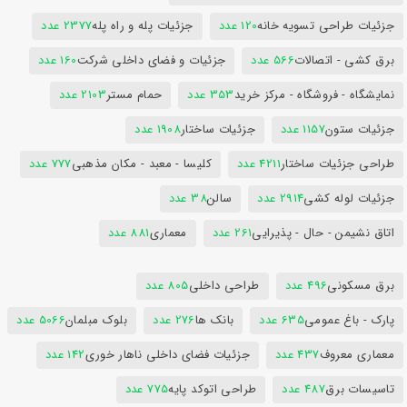
جزئیات طراحی تسویه خانه
120 عدد
جزئیات پله و راه پله
2377 عدد
برق کشی - اتصالات
566 عدد
جزئیات و فضای داخلی شرکت
160 عدد
نمایشگاه - فروشگاه - مرکز خرید
353 عدد
حمام مستر
2103 عدد
جزئیات ستون
1157 عدد
جزئیات ساختار
1908 عدد
طراحی جزئیات ساختار
4211 عدد
کلیسا - معبد - مکان مذهبی
777 عدد
جزئیات لوله کشی
2914 عدد
سالن
38 عدد
اتاق نشیمن - حال - پذیرایی
261 عدد
معماری
881 عدد
برق مسکونی
496 عدد
طراحی داخلی
805 عدد
پارک - باغ عمومی
635 عدد
بانک ها
276 عدد
بلوک مبلمان
5066 عدد
معماری معروف
437 عدد
جزئیات فضای داخلی ناهار خوری
142 عدد
تاسیسات برق
487 عدد
طراحی اتوکد پایه
775 عدد