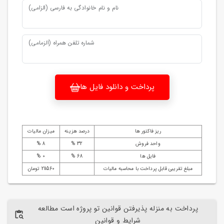
نام و نام خانوادگی به فارسی (الزامی)
شماره تلفن همراه (الزمامی)
پرداخت و دانلود فایل ها
ریز فاکتور ها
درصد هزینه
میزان مالیات
واحد فروش
32 %
8 %
فایل ها
68 %
0 %
مبلغ تقریبی قابل پرداخت با محاسبه مالیات
211560 تومان
پرداخت به منزله پذیرفتن قوانین تو پروژه است مطالعه
شرایط و قوانین