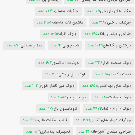
مکان های تاریخی
105 عدد
جزئیات معماری
723 عدد
جزئیات داخلی
387 عدد
ماشین الات کارخانه
385 عدد
طراحی مبلمان بانک
145 عدد
بلوک افراد
1556 عدد
درختان و گیاهان
1649 عدد
قاب چوبی
94 عدد
میز و صندلی
894 عدد
بلوک سخت افزار
328 عدد
جزئیات آسانسور
402 عدد
تخت یک نفره
45 عدد
بلوک مبل راحتی
504 عدد
بلوک های بهداشتی
1655 عدد
بلوک میز ناهار خوری
123 عدد
بلوک حیوانات
660 عدد
درب و پنجره
605 عدد
بلوک - آرام - نماد
4424 عدد
اتوماسیون باغ
307 عدد
جزئیات دیوار های آجری
359 عدد
قالب اسکلت فلزی
446 عدد
طراحی مبلمان آشپزخانه
411 عدد
تجهیزات بدنسازی
183 عدد