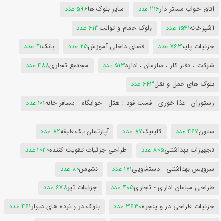
اتاق خواب مستر دار
216 عدد
سایر بلوک ها
596 عدد
آشپزخانه
1541 عدد
بلوک حمام و توالت
613 عدد
جزئیات پایه
763 عدد
فضای داخلی آموزش
25 عدد
بانک
41 عدد
شرکت ، دفتر کار ، سازمان ، اداره
513 عدد
مجتمع تجاری
488 عدد
بلوک های حمل و نقل
643 عدد
رستوران - غذا خوری - فست فود ; هتل - خوابگاه - مسافر خانه
101 عدد
ستون
467 عدد
کلینیک
87 عدد
آپارتمان یک طبقه
82 عدد
تجهیزات بهداشتی
805 عدد
طراحی جزئیات تقویت کننده
1020 عدد
سرویس بهداشتی - دستشویی
171 عدد
نشیمن
80 عدد
طراحی مبلمان اداری - تجاری
405 عدد
جزئیات تیر
678 عدد
جزئیات طراحی در و پنجره
3630 عدد
بلوک در و نرده های دیوار
461 عدد