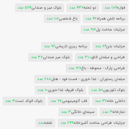
فواره
184 عدد
دو تخته
437 عدد
بلوک میز و صندلی
524 عدد
برنامه تلفن همراه
42 عدد
باغ شخصی
106 عدد
جزئیات ساخت پل
917 عدد
جزئیات بتن
64 عدد
برنامه ریزی تاریخی
92 عدد
طراحی و مبلمان اتاق
300 عدد
بلوک میز صندلی
36 عدد
طراحی پارک - محوطه - باغ
197 عدد
مبلمان رستوران - غذا خوری - فست فود - هتل
288 عدد
بلوک تلوزیون
58 عدد
بلوک ظروف غذا خوری
10 عدد
داخلی خانه
37 عدد
قاب آلومینیومی
97 عدد
بلوک اتوکد تست
3 عدد
نمازخانه
3 عدد
سینمای خانگی
3 عدد
جزئیات طراحی ساخت آشپزخانه
249 عدد
نقشه
عدد