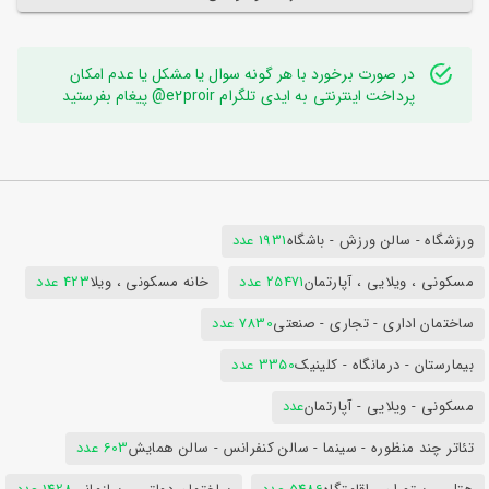
در صورت برخورد با هر گونه سوال یا مشکل یا عدم امکان
پرداخت اینترنتی به ایدی تلگرام e2proir@ پیغام بفرستید
ورزشگاه - سالن ورزش - باشگاه
1931 عدد
مسکونی ، ویلایی ، آپارتمان
25471 عدد
خانه مسکونی ، ویلا
423 عدد
ساختمان اداری - تجاری - صنعتی
7830 عدد
بیمارستان - درمانگاه - کلینیک
3350 عدد
مسکونی - ویلایی - آپارتمان
عدد
تئاتر چند منظوره - سینما - سالن کنفرانس - سالن همایش
603 عدد