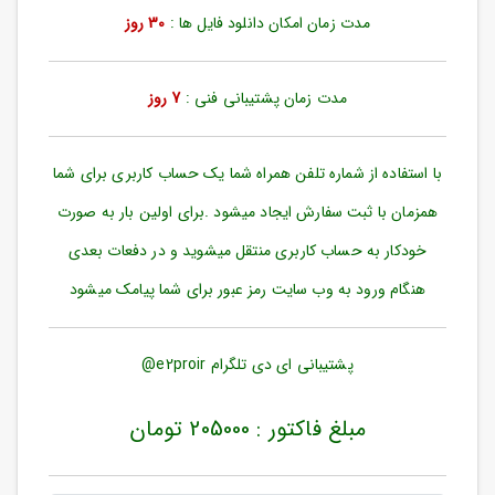
ورود
مدت زمان امکان دانلود فایل ها :
30 روز
به
حساب
کاربری
مدت زمان پشتیبانی فنی :
7 روز
ثبت
نام
با استفاده از شماره تلفن همراه شما یک حساب کاربری برای شما
بازیابی
رمز
همزمان با ثبت سفارش ایجاد میشود .برای اولین بار به صورت
عبور
خودکار به حساب کاربری منتقل میشوید و در دفعات بعدی
علاقه
هنگام ورود به وب سایت رمز عبور برای شما پیامک میشود
مندی
ها
پشتیبانی ای دی تلگرام e2proir@
مبلغ فاکتور : 205000 تومان