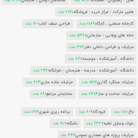
هتل - رستوران - اقامتگاه
5486 عدد
ساختمان دولتی ، سازمانی
1428 عدد
هایپر مارکت - مرکز خرید - فروشگاه
2140 عدد
کارخانه صنعتی ، کارگاه
1879 عدد
طراحی سقف کاذب
120 عدد
خانه های ویلایی - سازمانی
5395 عدد
جزئیات و طراحی داخلی دفتر
364 عدد
دانشگاه ، آموزشکده ، موسسه
928 عدد
دانشگاه - آموزشکده - مدرسه - هنرستان - خوابگاه
2471 عدد
جزئیات میلگرد گذاری
573 عدد
جزئیات جاده سازی
263 عدد
جزئیات ساخت و ساز
7484 عدد
ساختمان مرتفع
691 عدد
باغ
1810 عدد
فرودگاه
609 عدد
برنامه ریزی شهری
1614 عدد
بلوک وسایل نقلیه
2367 عدد
باشگاه
409 عدد
جزئیات پروژه های معماری عمومی
344 عدد