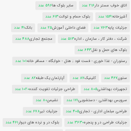
اتاق خواب مستر دار
216 عدد
سایر بلوک ها
596 عدد
آشپزخانه
1541 عدد
بلوک حمام و توالت
613 عدد
جزئیات پایه
763 عدد
فضای داخلی آموزش
25 عدد
بانک
41 عدد
شرکت ، دفتر کار ، سازمان ، اداره
513 عدد
مجتمع تجاری
488 عدد
بلوک های حمل و نقل
643 عدد
رستوران - غذا خوری - فست فود ; هتل - خوابگاه - مسافر خانه
101 عدد
ستون
467 عدد
کلینیک
87 عدد
آپارتمان یک طبقه
82 عدد
تجهیزات بهداشتی
805 عدد
طراحی جزئیات تقویت کننده
1020 عدد
سرویس بهداشتی - دستشویی
171 عدد
نشیمن
80 عدد
طراحی مبلمان اداری - تجاری
405 عدد
جزئیات تیر
678 عدد
جزئیات طراحی در و پنجره
3630 عدد
بلوک در و نرده های دیوار
461 عدد