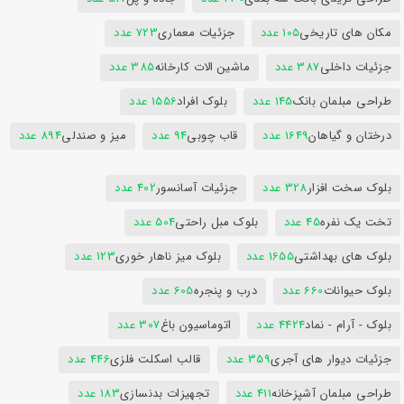
مکان های تاریخی
105 عدد
جزئیات معماری
723 عدد
جزئیات داخلی
387 عدد
ماشین الات کارخانه
385 عدد
طراحی مبلمان بانک
145 عدد
بلوک افراد
1556 عدد
درختان و گیاهان
1649 عدد
قاب چوبی
94 عدد
میز و صندلی
894 عدد
بلوک سخت افزار
328 عدد
جزئیات آسانسور
402 عدد
تخت یک نفره
45 عدد
بلوک مبل راحتی
504 عدد
بلوک های بهداشتی
1655 عدد
بلوک میز ناهار خوری
123 عدد
بلوک حیوانات
660 عدد
درب و پنجره
605 عدد
بلوک - آرام - نماد
4424 عدد
اتوماسیون باغ
307 عدد
جزئیات دیوار های آجری
359 عدد
قالب اسکلت فلزی
446 عدد
طراحی مبلمان آشپزخانه
411 عدد
تجهیزات بدنسازی
183 عدد