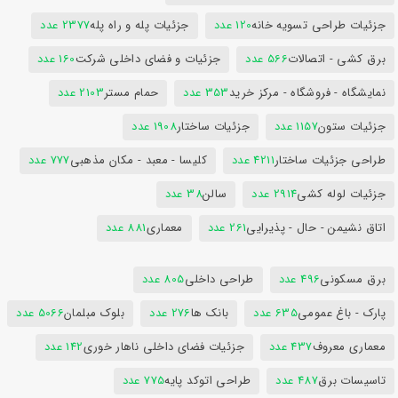
جزئیات طراحی تسویه خانه
120 عدد
جزئیات پله و راه پله
2377 عدد
برق کشی - اتصالات
566 عدد
جزئیات و فضای داخلی شرکت
160 عدد
نمایشگاه - فروشگاه - مرکز خرید
353 عدد
حمام مستر
2103 عدد
جزئیات ستون
1157 عدد
جزئیات ساختار
1908 عدد
طراحی جزئیات ساختار
4211 عدد
کلیسا - معبد - مکان مذهبی
777 عدد
جزئیات لوله کشی
2914 عدد
سالن
38 عدد
اتاق نشیمن - حال - پذیرایی
261 عدد
معماری
881 عدد
برق مسکونی
496 عدد
طراحی داخلی
805 عدد
پارک - باغ عمومی
635 عدد
بانک ها
276 عدد
بلوک مبلمان
5066 عدد
معماری معروف
437 عدد
جزئیات فضای داخلی ناهار خوری
142 عدد
تاسیسات برق
487 عدد
طراحی اتوکد پایه
775 عدد