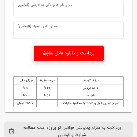
نام و نام خانوادگی به فارسی (الزامی)
شماره تلفن همراه (الزمامی)
پرداخت و دانلود فایل ها
ریز فاکتور ها
درصد هزینه
میزان مالیات
واحد فروش
32 %
8 %
فایل ها
68 %
0 %
مبلغ تقریبی قابل پرداخت با محاسبه مالیات
211560 تومان
پرداخت به منزله پذیرفتن قوانین تو پروژه است مطالعه
شرایط و قوانین