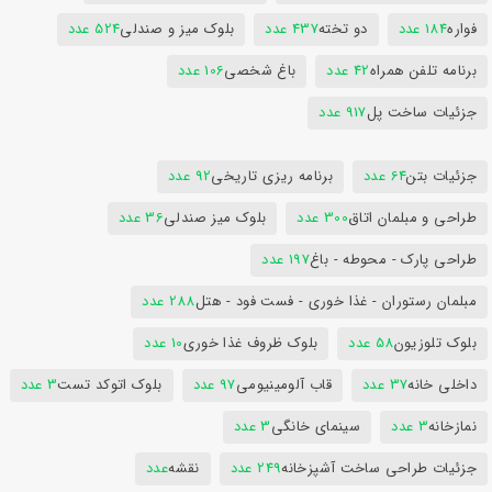
فواره
184 عدد
دو تخته
437 عدد
بلوک میز و صندلی
524 عدد
برنامه تلفن همراه
42 عدد
باغ شخصی
106 عدد
جزئیات ساخت پل
917 عدد
جزئیات بتن
64 عدد
برنامه ریزی تاریخی
92 عدد
طراحی و مبلمان اتاق
300 عدد
بلوک میز صندلی
36 عدد
طراحی پارک - محوطه - باغ
197 عدد
مبلمان رستوران - غذا خوری - فست فود - هتل
288 عدد
بلوک تلوزیون
58 عدد
بلوک ظروف غذا خوری
10 عدد
داخلی خانه
37 عدد
قاب آلومینیومی
97 عدد
بلوک اتوکد تست
3 عدد
نمازخانه
3 عدد
سینمای خانگی
3 عدد
جزئیات طراحی ساخت آشپزخانه
249 عدد
نقشه
عدد