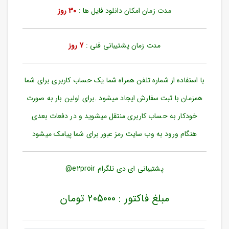
ورود
مدت زمان امکان دانلود فایل ها :
30 روز
به
حساب
کاربری
مدت زمان پشتیبانی فنی :
7 روز
ثبت
نام
با استفاده از شماره تلفن همراه شما یک حساب کاربری برای شما
بازیابی
رمز
همزمان با ثبت سفارش ایجاد میشود .برای اولین بار به صورت
عبور
خودکار به حساب کاربری منتقل میشوید و در دفعات بعدی
علاقه
هنگام ورود به وب سایت رمز عبور برای شما پیامک میشود
مندی
ها
پشتیبانی ای دی تلگرام e2proir@
مبلغ فاکتور : 205000 تومان