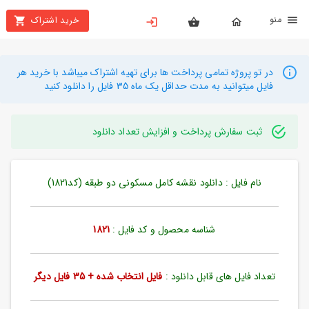
نو
خرید اشتراک
X
بستن
منو
محصولات
در تو پروژه تمامی پرداخت ها برای تهیه اشتراک میباشد با خرید هر
فایل میتوانید به مدت حداقل یک ماه 35 فایل را دانلود کنید
تهیه
اشتراک
ثبت سفارش پرداخت و افزایش تعداد دانلود
راهنما
نام فایل : دانلود نقشه کامل مسکونی دو طبقه (کد1821)
دانلود
خرید
ها
شناسه محصول و کد فایل :
1821
حساب
تعداد فایل های قابل دانلود :
فایل انتخاب شده + 35 فایل دیگر
کاربری