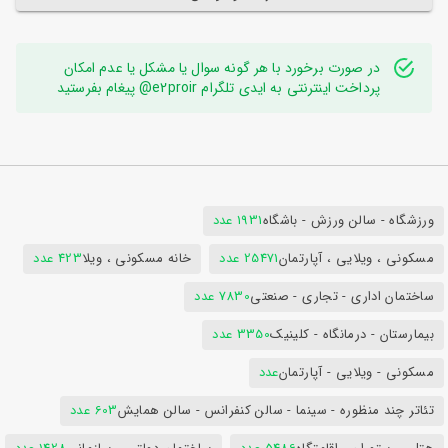
در صورت برخورد با هر گونه سوال یا مشکل یا عدم امکان
پرداخت اینترنتی به ایدی تلگرام e2proir@ پیغام بفرستید
ورزشگاه - سالن ورزش - باشگاه
1931 عدد
مسکونی ، ویلایی ، آپارتمان
25471 عدد
خانه مسکونی ، ویلا
423 عدد
ساختمان اداری - تجاری - صنعتی
7830 عدد
بیمارستان - درمانگاه - کلینیک
3350 عدد
مسکونی - ویلایی - آپارتمان
عدد
تئاتر چند منظوره - سینما - سالن کنفرانس - سالن همایش
603 عدد