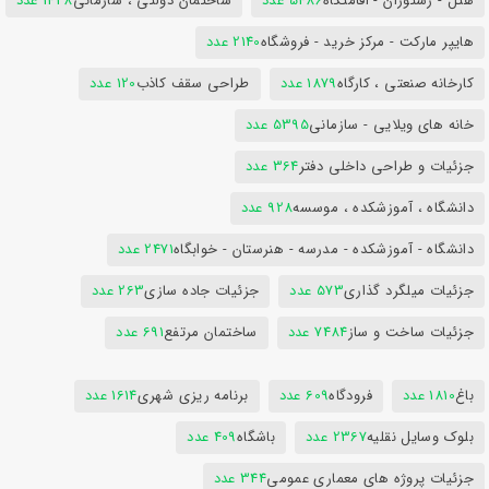
هتل - رستوران - اقامتگاه
5486 عدد
ساختمان دولتی ، سازمانی
1428 عدد
هایپر مارکت - مرکز خرید - فروشگاه
2140 عدد
کارخانه صنعتی ، کارگاه
1879 عدد
طراحی سقف کاذب
120 عدد
خانه های ویلایی - سازمانی
5395 عدد
جزئیات و طراحی داخلی دفتر
364 عدد
دانشگاه ، آموزشکده ، موسسه
928 عدد
دانشگاه - آموزشکده - مدرسه - هنرستان - خوابگاه
2471 عدد
جزئیات میلگرد گذاری
573 عدد
جزئیات جاده سازی
263 عدد
جزئیات ساخت و ساز
7484 عدد
ساختمان مرتفع
691 عدد
باغ
1810 عدد
فرودگاه
609 عدد
برنامه ریزی شهری
1614 عدد
بلوک وسایل نقلیه
2367 عدد
باشگاه
409 عدد
جزئیات پروژه های معماری عمومی
344 عدد