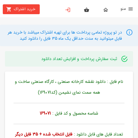
نو
خرید اشتراک
X
بستن
منو
محصولات
در تو پروژه تمامی پرداخت ها برای تهیه اشتراک میباشد با خرید هر
فایل میتوانید به مدت حداقل یک ماه 35 فایل را دانلود کنید
تهیه
اشتراک
ثبت سفارش پرداخت و افزایش تعداد دانلود
راهنما
نام فایل : دانلود نقشه کارخانه صنعتی ، کارگاه صنعتی ساخت و
دانلود
خرید
همه سمت نمای نشیمن (کد169071)
ها
شناسه محصول و کد فایل :
169071
حساب
کاربری
تعداد فایل های قابل دانلود :
فایل انتخاب شده + 35 فایل دیگر