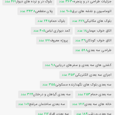
جزئیات طراحی در و پنجره
3630 عدد
بلوک در و نرده های دیوار
461 عدد
اتوماسیون و نقشه های برق
905 عدد
پلان مقطعی
3438 عدد
بلوک های مکانیکی
677 عدد
بلوک حمام
248 عدد
اتاق خواب مهمان
18 عدد
کمد دیواری لباس
405 عدد
اتاق خواب کودکان
39 عدد
پروژه معروف
167 عدد
طراحی سه بعدی
598 عدد
کشتی های سه بعدی و سفرهای دریایی
98 عدد
اجزای سه بعدی الکتریکی
353 عدد
سه بعدی بلوک های نگهدارنده مسکونی
355 عدد
سه بعدی حمام
253 عدد
سه بعدی گیاهان و درختان
324 عدد
خانه های سه بعدی
1612 عدد
سه بعدی ساختمان مرتفع
107 عدد
سه بعدی ورزشی
184 عدد
سه بعدی افراد
212 عدد