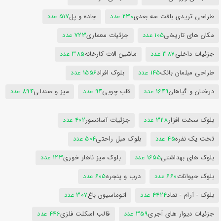
طراحی تریدی بافت سه بعدی
230 عدد
جاده و پل
517 عدد
مکان های تاریخی
105 عدد
جزئیات معماری
723 عدد
جزئیات داخلی
387 عدد
ماشین الات کارخانه
385 عدد
طراحی مبلمان بانک
145 عدد
بلوک افراد
1556 عدد
درختان و گیاهان
1649 عدد
قاب چوبی
94 عدد
میز و صندلی
894 عدد
بلوک سخت افزار
328 عدد
جزئیات آسانسور
402 عدد
تخت یک نفره
45 عدد
بلوک مبل راحتی
504 عدد
بلوک های بهداشتی
1655 عدد
بلوک میز ناهار خوری
123 عدد
بلوک حیوانات
660 عدد
درب و پنجره
605 عدد
بلوک - آرام - نماد
4424 عدد
اتوماسیون باغ
307 عدد
جزئیات دیوار های آجری
359 عدد
قالب اسکلت فلزی
446 عدد