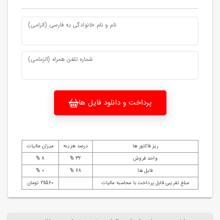
نام و نام خانوادگی به فارسی (الزامی)
شماره تلفن همراه (الزمامی)
پرداخت و دانلود فایل ها
ریز فاکتور ها
درصد هزینه
میزان مالیات
واحد فروش
32 %
8 %
فایل ها
68 %
0 %
مبلغ تقریبی قابل پرداخت با محاسبه مالیات
211560 تومان