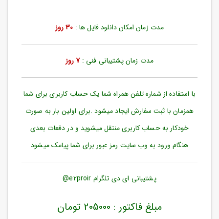
ورود
به
حساب
مدت زمان امکان دانلود فایل ها :
30 روز
کاربری
ثبت
مدت زمان پشتیبانی فنی :
7 روز
نام
بازیابی
رمز
با استفاده از شماره تلفن همراه شما یک حساب کاربری برای شما
عبور
همزمان با ثبت سفارش ایجاد میشود .برای اولین بار به صورت
علاقه
خودکار به حساب کاربری منتقل میشوید و در دفعات بعدی
مندی
ها
هنگام ورود به وب سایت رمز عبور برای شما پیامک میشود
پشتیبانی ای دی تلگرام e2proir@
مبلغ فاکتور : 205000 تومان