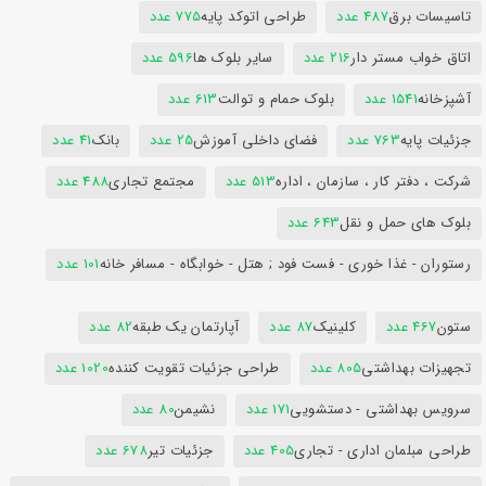
تاسیسات برق
487 عدد
طراحی اتوکد پایه
775 عدد
اتاق خواب مستر دار
216 عدد
سایر بلوک ها
596 عدد
آشپزخانه
1541 عدد
بلوک حمام و توالت
613 عدد
جزئیات پایه
763 عدد
فضای داخلی آموزش
25 عدد
بانک
41 عدد
شرکت ، دفتر کار ، سازمان ، اداره
513 عدد
مجتمع تجاری
488 عدد
بلوک های حمل و نقل
643 عدد
رستوران - غذا خوری - فست فود ; هتل - خوابگاه - مسافر خانه
101 عدد
ستون
467 عدد
کلینیک
87 عدد
آپارتمان یک طبقه
82 عدد
تجهیزات بهداشتی
805 عدد
طراحی جزئیات تقویت کننده
1020 عدد
سرویس بهداشتی - دستشویی
171 عدد
نشیمن
80 عدد
طراحی مبلمان اداری - تجاری
405 عدد
جزئیات تیر
678 عدد