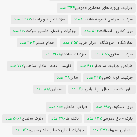
جزئیات پروژه های معماری عمومی
344 عدد
جزئیات طراحی تسویه خانه
120 عدد
جزئیات پله و راه پله
2377 عدد
برق کشی - اتصالات
566 عدد
جزئیات و فضای داخلی شرکت
160 عدد
نمایشگاه - فروشگاه - مرکز خرید
353 عدد
حمام مستر
2103 عدد
جزئیات ستون
1157 عدد
جزئیات ساختار
1908 عدد
طراحی جزئیات ساختار
4211 عدد
کلیسا - معبد - مکان مذهبی
777 عدد
جزئیات لوله کشی
2914 عدد
سالن
38 عدد
اتاق نشیمن - حال - پذیرایی
261 عدد
معماری
881 عدد
برق مسکونی
496 عدد
طراحی داخلی
805 عدد
پارک - باغ عمومی
635 عدد
بانک ها
276 عدد
بلوک مبلمان
5066 عدد
معماری معروف
437 عدد
جزئیات فضای داخلی ناهار خوری
142 عدد