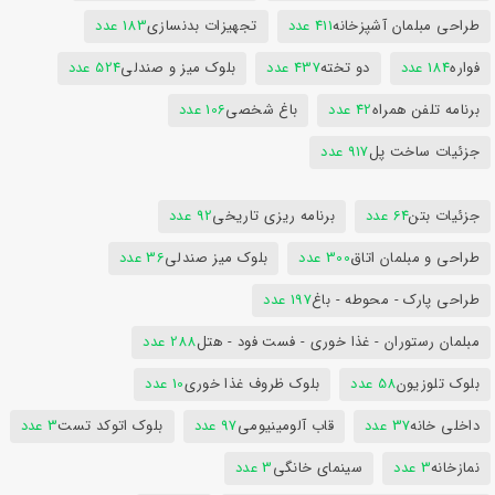
طراحی مبلمان آشپزخانه
411 عدد
تجهیزات بدنسازی
183 عدد
فواره
184 عدد
دو تخته
437 عدد
بلوک میز و صندلی
524 عدد
برنامه تلفن همراه
42 عدد
باغ شخصی
106 عدد
جزئیات ساخت پل
917 عدد
جزئیات بتن
64 عدد
برنامه ریزی تاریخی
92 عدد
طراحی و مبلمان اتاق
300 عدد
بلوک میز صندلی
36 عدد
طراحی پارک - محوطه - باغ
197 عدد
مبلمان رستوران - غذا خوری - فست فود - هتل
288 عدد
بلوک تلوزیون
58 عدد
بلوک ظروف غذا خوری
10 عدد
داخلی خانه
37 عدد
قاب آلومینیومی
97 عدد
بلوک اتوکد تست
3 عدد
نمازخانه
3 عدد
سینمای خانگی
3 عدد