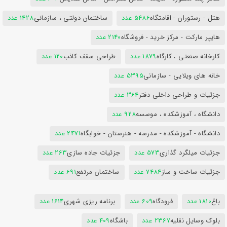
هتل - رستوران - اقامتگاه
5486 عدد
ساختمان دولتی ، سازمانی
1428 عدد
هایپر مارکت - مرکز خرید - فروشگاه
2140 عدد
کارخانه صنعتی ، کارگاه
1879 عدد
طراحی سقف کاذب
120 عدد
خانه های ویلایی - سازمانی
5395 عدد
جزئیات و طراحی داخلی دفتر
364 عدد
دانشگاه ، آموزشکده ، موسسه
928 عدد
دانشگاه - آموزشکده - مدرسه - هنرستان - خوابگاه
2471 عدد
جزئیات میلگرد گذاری
573 عدد
جزئیات جاده سازی
263 عدد
جزئیات ساخت و ساز
7484 عدد
ساختمان مرتفع
691 عدد
باغ
1810 عدد
فرودگاه
609 عدد
برنامه ریزی شهری
1614 عدد
بلوک وسایل نقلیه
2367 عدد
باشگاه
409 عدد