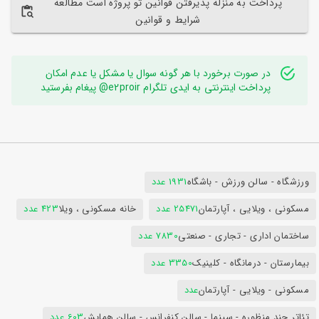
پرداخت به منزله پذیرفتن قوانین تو پروژه است مطالعه
شرایط و قوانین
در صورت برخورد با هر گونه سوال یا مشکل یا عدم امکان
پرداخت اینترنتی به ایدی تلگرام e2proir@ پیغام بفرستید
ورزشگاه - سالن ورزش - باشگاه
1931 عدد
مسکونی ، ویلایی ، آپارتمان
25471 عدد
خانه مسکونی ، ویلا
423 عدد
ساختمان اداری - تجاری - صنعتی
7830 عدد
بیمارستان - درمانگاه - کلینیک
3350 عدد
مسکونی - ویلایی - آپارتمان
عدد
تئاتر چند منظوره - سینما - سالن کنفرانس - سالن همایش
603 عدد