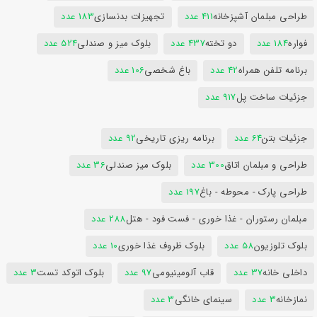
طراحی مبلمان آشپزخانه
411 عدد
تجهیزات بدنسازی
183 عدد
فواره
184 عدد
دو تخته
437 عدد
بلوک میز و صندلی
524 عدد
برنامه تلفن همراه
42 عدد
باغ شخصی
106 عدد
جزئیات ساخت پل
917 عدد
جزئیات بتن
64 عدد
برنامه ریزی تاریخی
92 عدد
طراحی و مبلمان اتاق
300 عدد
بلوک میز صندلی
36 عدد
طراحی پارک - محوطه - باغ
197 عدد
مبلمان رستوران - غذا خوری - فست فود - هتل
288 عدد
بلوک تلوزیون
58 عدد
بلوک ظروف غذا خوری
10 عدد
داخلی خانه
37 عدد
قاب آلومینیومی
97 عدد
بلوک اتوکد تست
3 عدد
نمازخانه
3 عدد
سینمای خانگی
3 عدد