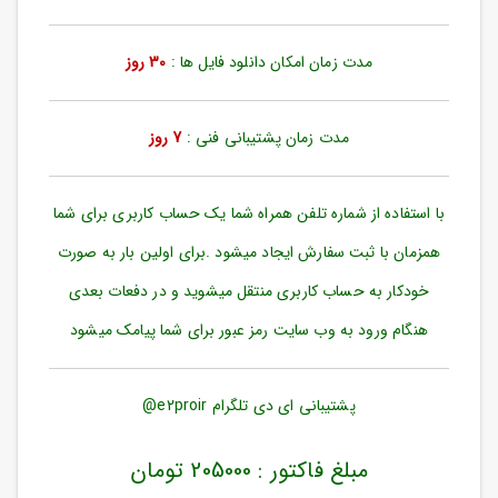
ورود
به
حساب
مدت زمان امکان دانلود فایل ها :
30 روز
کاربری
ثبت
مدت زمان پشتیبانی فنی :
7 روز
نام
بازیابی
رمز
با استفاده از شماره تلفن همراه شما یک حساب کاربری برای شما
عبور
همزمان با ثبت سفارش ایجاد میشود .برای اولین بار به صورت
علاقه
خودکار به حساب کاربری منتقل میشوید و در دفعات بعدی
مندی
ها
هنگام ورود به وب سایت رمز عبور برای شما پیامک میشود
پشتیبانی ای دی تلگرام e2proir@
مبلغ فاکتور : 205000 تومان