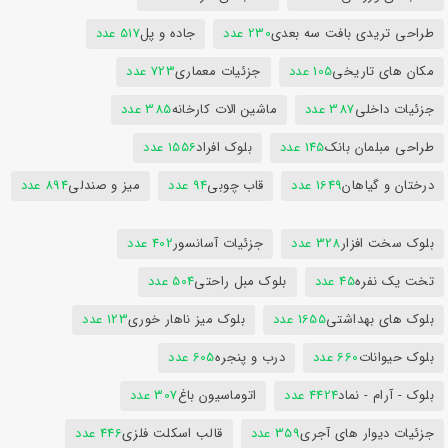
طراحی تریدی بافت سه بعدی
230 عدد
جاده و پل
517 عدد
مکان های تاریخی
105 عدد
جزئیات معماری
723 عدد
جزئیات داخلی
387 عدد
ماشین الات کارخانه
385 عدد
طراحی مبلمان بانک
145 عدد
بلوک افراد
1556 عدد
درختان و گیاهان
1649 عدد
قاب چوبی
94 عدد
میز و صندلی
894 عدد
بلوک سخت افزار
328 عدد
جزئیات آسانسور
402 عدد
تخت یک نفره
45 عدد
بلوک مبل راحتی
504 عدد
بلوک های بهداشتی
1655 عدد
بلوک میز ناهار خوری
123 عدد
بلوک حیوانات
660 عدد
درب و پنجره
605 عدد
بلوک - آرام - نماد
4424 عدد
اتوماسیون باغ
307 عدد
جزئیات دیوار های آجری
359 عدد
قالب اسکلت فلزی
446 عدد