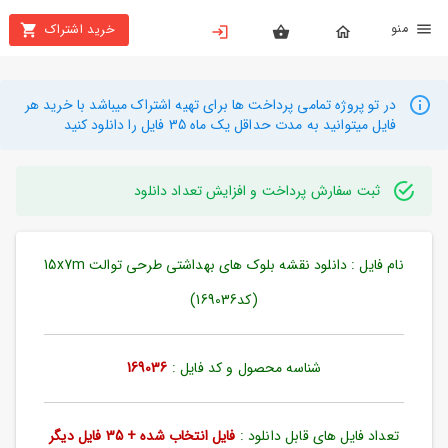
نو
خرید اشتراک
X
بستن
منو
محصولات
در تو پروژه تمامی پرداخت ها برای تهیه اشتراک میباشد با خرید هر
فایل میتوانید به مدت حداقل یک ماه 35 فایل را دانلود کنید
تهیه
اشتراک
ثبت سفارش پرداخت و افزایش تعداد دانلود
راهنما
نام فایل : دانلود نقشه بلوک های بهداشتی طرحی توالت 15x7m
دانلود
خرید
(کد169036)
ها
شناسه محصول و کد فایل :
169036
حساب
کاربری
تعداد فایل های قابل دانلود :
فایل انتخاب شده + 35 فایل دیگر