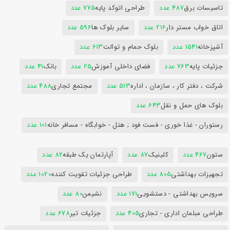
تاسیسات برق
487 عدد
طراحی اتوکد پایه
775 عدد
اتاق خواب مستر دار
216 عدد
سایر بلوک ها
596 عدد
آشپزخانه
1541 عدد
بلوک حمام و توالت
613 عدد
جزئیات پایه
763 عدد
فضای داخلی آموزش
25 عدد
بانک
41 عدد
شرکت ، دفتر کار ، سازمان ، اداره
513 عدد
مجتمع تجاری
488 عدد
بلوک های حمل و نقل
643 عدد
رستوران - غذا خوری - فست فود ; هتل - خوابگاه - مسافر خانه
101 عدد
ستون
467 عدد
کلینیک
87 عدد
آپارتمان یک طبقه
82 عدد
تجهیزات بهداشتی
805 عدد
طراحی جزئیات تقویت کننده
1020 عدد
سرویس بهداشتی - دستشویی
171 عدد
نشیمن
80 عدد
طراحی مبلمان اداری - تجاری
405 عدد
جزئیات تیر
678 عدد