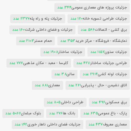
جزئیات پروژه های معماری عمومی
344 عدد
جزئیات طراحی تسویه خانه
120 عدد
جزئیات پله و راه پله
2377 عدد
برق کشی - اتصالات
566 عدد
جزئیات و فضای داخلی شرکت
160 عدد
نمایشگاه - فروشگاه - مرکز خرید
353 عدد
حمام مستر
2103 عدد
جزئیات ستون
1157 عدد
جزئیات ساختار
1908 عدد
طراحی جزئیات ساختار
4211 عدد
کلیسا - معبد - مکان مذهبی
777 عدد
جزئیات لوله کشی
2914 عدد
سالن
38 عدد
اتاق نشیمن - حال - پذیرایی
261 عدد
معماری
881 عدد
برق مسکونی
496 عدد
طراحی داخلی
805 عدد
پارک - باغ عمومی
635 عدد
بانک ها
276 عدد
بلوک مبلمان
5066 عدد
معماری معروف
437 عدد
جزئیات فضای داخلی ناهار خوری
142 عدد