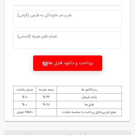
نام و نام خانوادگی به فارسی (الزامی)
شماره تلفن همراه (الزمامی)
پرداخت و دانلود فایل ها
ریز فاکتور ها
درصد هزینه
میزان مالیات
واحد فروش
32 %
8 %
فایل ها
68 %
0 %
مبلغ تقریبی قابل پرداخت با محاسبه مالیات
211560 تومان