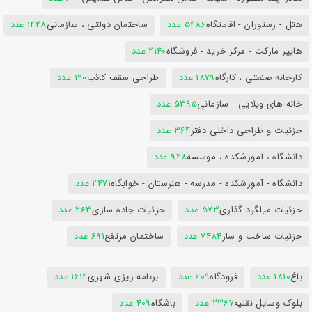
هتل - رستوران - اقامتگاه
5486 عدد
ساختمان دولتی ، سازمانی
1428 عدد
هایپر مارکت - مرکز خرید - فروشگاه
2140 عدد
کارخانه صنعتی ، کارگاه
1879 عدد
طراحی سقف کاذب
120 عدد
خانه های ویلایی - سازمانی
5395 عدد
جزئیات و طراحی داخلی دفتر
364 عدد
دانشگاه ، آموزشکده ، موسسه
928 عدد
دانشگاه - آموزشکده - مدرسه - هنرستان - خوابگاه
2471 عدد
جزئیات میلگرد گذاری
573 عدد
جزئیات جاده سازی
263 عدد
جزئیات ساخت و ساز
7484 عدد
ساختمان مرتفع
691 عدد
باغ
1810 عدد
فرودگاه
609 عدد
برنامه ریزی شهری
1614 عدد
بلوک وسایل نقلیه
2367 عدد
باشگاه
409 عدد