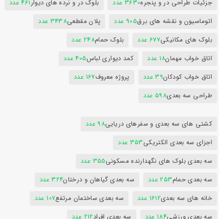
جزئیات طراحی در و پنجره
3630 عدد
بلوک در و نرده های دیوار
461 عدد
اتوماسیون و نقشه های برق
905 عدد
پلان مقطعی
3438 عدد
بلوک های مکانیکی
677 عدد
بلوک حمام
248 عدد
اتاق خواب مهمان
18 عدد
کمد دیواری لباس
405 عدد
اتاق خواب کودکان
39 عدد
پروژه معروف
167 عدد
طراحی سه بعدی
598 عدد
کشتی های سه بعدی و سفرهای دریایی
98 عدد
اجزای سه بعدی الکتریکی
353 عدد
سه بعدی بلوک های نگهدارنده مسکونی
355 عدد
سه بعدی حمام
253 عدد
سه بعدی گیاهان و درختان
324 عدد
خانه های سه بعدی
1612 عدد
سه بعدی ساختمان مرتفع
107 عدد
سه بعدی ورزشی
184 عدد
سه بعدی افراد
212 عدد