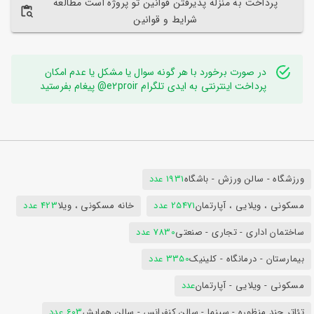
پرداخت به منزله پذیرفتن قوانین تو پروژه است مطالعه
شرایط و قوانین
در صورت برخورد با هر گونه سوال یا مشکل یا عدم امکان
پرداخت اینترنتی به ایدی تلگرام e2proir@ پیغام بفرستید
ورزشگاه - سالن ورزش - باشگاه
1931 عدد
مسکونی ، ویلایی ، آپارتمان
25471 عدد
خانه مسکونی ، ویلا
423 عدد
ساختمان اداری - تجاری - صنعتی
7830 عدد
بیمارستان - درمانگاه - کلینیک
3350 عدد
مسکونی - ویلایی - آپارتمان
عدد
تئاتر چند منظوره - سینما - سالن کنفرانس - سالن همایش
603 عدد