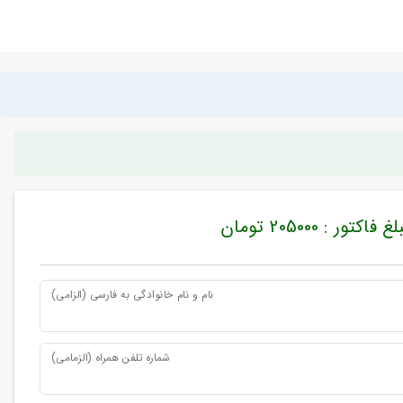
غ فاکتور : 205000 تومان
نام و نام خانوادگی به فارسی (الزامی)
شماره تلفن همراه (الزمامی)