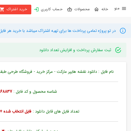
X
محصولات
حساب کاربری
خرید اشتراک
بستن
منو
محصولات
در تو پروژه تمامی پرداخت ها برای تهیه اشتراک میباشد با خرید هر فایل میتوانید به م
تهیه
اشتراک
ثبت سفارش پرداخت و افزایش تعداد دانلود
راهنما
نام فایل : دانلود نقشه هایپر مارکت - مرکز خرید - فروشگاه طرحی طبقه ه
دانلود
خرید
شناسه محصول و کد فایل :
168837
ها
تعداد فایل های قابل دانلود :
فایل انتخاب شده + 35 فایل دیگ
حساب
کاربری