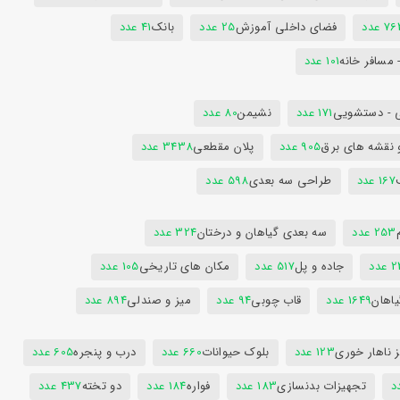
7 عدد
فضای داخلی آموزش
25 عدد
بانک
41 عدد
 مسافر خانه
101 عدد
 - دستشویی
171 عدد
نشیمن
80 عدد
 نقشه های برق
905 عدد
پلان مقطعی
3438 عدد
167 عدد
طراحی سه بعدی
598 عدد
253 عدد
سه بعدی گیاهان و درختان
324 عدد
عدد
جاده و پل
517 عدد
مکان های تاریخی
105 عدد
یاهان
1649 عدد
قاب چوبی
94 عدد
میز و صندلی
894 عدد
 ناهار خوری
123 عدد
بلوک حیوانات
660 عدد
درب و پنجره
605 عدد
تجهیزات بدنسازی
183 عدد
فواره
184 عدد
دو تخته
437 عدد