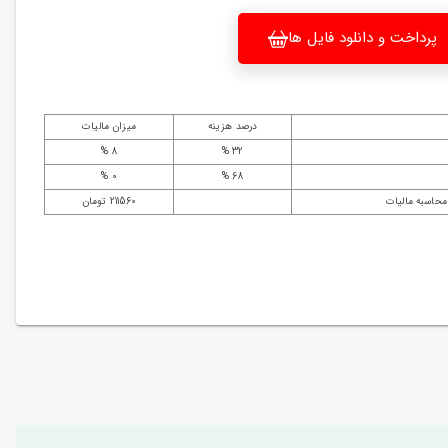
پرداخت و دانلود فایل ها
درصد هزینه
میزان مالیات
8 %
32 %
0 %
68 %
محاسبه مالیات
211560 تومان