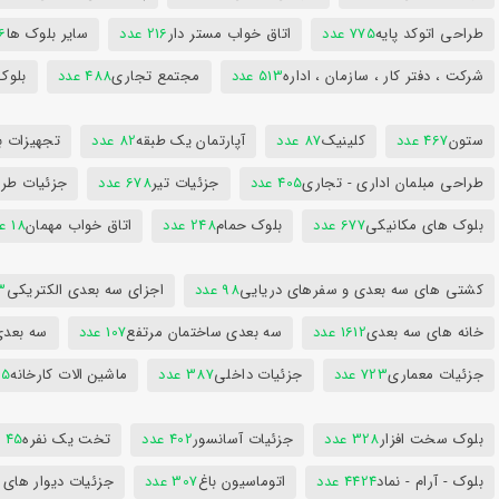
طراحی اتوکد پایه
775 عدد
اتاق خواب مستر دار
216 عدد
سایر بلوک ها
96
شرکت ، دفتر کار ، سازمان ، اداره
513 عدد
مجتمع تجاری
488 عدد
بلوک
ستون
467 عدد
کلینیک
87 عدد
آپارتمان یک طبقه
82 عدد
تجهیزات ب
طراحی مبلمان اداری - تجاری
405 عدد
جزئیات تیر
678 عدد
جزئیات طرا
بلوک های مکانیکی
677 عدد
بلوک حمام
248 عدد
اتاق خواب مهمان
18 عدد
کشتی های سه بعدی و سفرهای دریایی
98 عدد
اجزای سه بعدی الکتریکی
53
خانه های سه بعدی
1612 عدد
سه بعدی ساختمان مرتفع
107 عدد
سه بعد
جزئیات معماری
723 عدد
جزئیات داخلی
387 عدد
ماشین الات کارخانه
385
بلوک سخت افزار
328 عدد
جزئیات آسانسور
402 عدد
تخت یک نفره
45 عدد
بلوک - آرام - نماد
4424 عدد
اتوماسیون باغ
307 عدد
جزئیات دیوار های