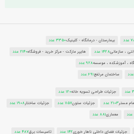
دد
بیمارستان - درمانگاه - کلینیک
3350 عدد
تی ، سازمانی
1428 عدد
هایپر مارکت - مرکز خرید - فروشگاه
2140 عدد
اه ، آموزشکده ، موسسه
928 عدد
ساختمان مرتفع
691 عدد
دد
جزئیات طراحی تسویه خانه
120 عدد
ام مستر
2103 عدد
جزئیات ستون
1157 عدد
جزئیات ساختار
1908 عدد
معماری
881 عدد
جزئیات فضای داخلی ناهار خوری
142 عدد
تاسیسات برق
487 عدد