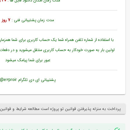
مدت زمان امکان دانلود فایل ها :
30 روز
ورود
به
حساب
کاربری
مدت زمان پشتیبانی فنی :
7 روز
ثبت
نام
با استفاده از شماره تلفن همراه شما یک حساب کاربری برای شما همزما
بازیابی
اولین بار به صورت خودکار به حساب کاربری منتقل میشوید و در دفعات
رمز
عبور برای شما پیامک میشود
عبور
علاقه
مندی
پشتیبانی ای دی تلگرام e2proir@
ها
پرداخت به منزله پذیرفتن قوانین تو پروژه است مطالعه شرایط و قوانین