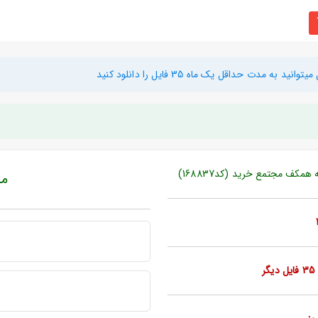
دت حداقل یک ماه 35 فایل را دانلود کنید
مکف مجتمع خرید (کد168837)
مبل
ر