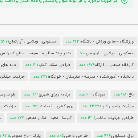
در صورت برخورد با هر گونه سوال یا مشکل یا عدم امکان پرداخت اینترنتی به ایدی تلگر
ورزشگاه - سالن ورزش - باشگاه
1931 عدد
مسکونی ، ویلایی ، آپارتمان
25471 عد
مسکونی - ویلایی - آپارتمان
عدد
تئاتر چند منظوره - سینما - سالن کنفران
کارخانه صنعتی ، کارگاه
1879 عدد
طراحی سقف کاذب
120 عدد
خانه های 
دانشگاه - آموزشکده - مدرسه - هنرستان - خوابگاه
2471 عدد
جزئیات میلگرد
باغ
1810 عدد
فرودگاه
609 عدد
برنامه ریزی شهری
1614 عدد
بلوک وسای
جزئیات پله و راه پله
2377 عدد
برق کشی - اتصالات
566 عدد
جزئیات و
طراحی جزئیات ساختار
4211 عدد
کلیسا - معبد - مکان مذهبی
777 عدد
ج
برق مسکونی
496 عدد
طراحی داخلی
805 عدد
پارک - باغ عمومی
635 عدد