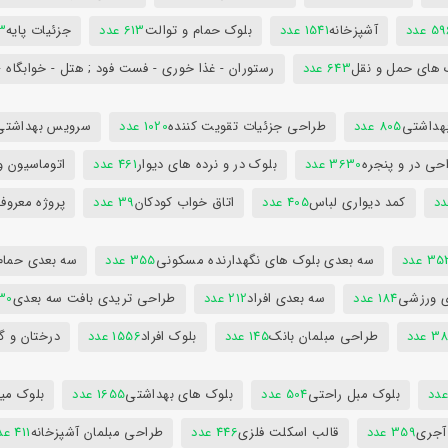
5 عدد
آشپزخانه
1541 عدد
بلوک حمام و توالت
613 عدد
جزئیات پایه
63
 های حمل و نقل
643 عدد
رستوران - غذا خوری - فست فود ; هتل - خوابگاه -
هداشتی
805 عدد
طراحی جزئیات تقویت کننده
1020 عدد
سرویس بهداشتی
حی در و پنجره
3630 عدد
بلوک در و نرده های دیوار
461 عدد
اتوماسیون و
کمد دیواری لباس
405 عدد
اتاق خواب کودکان
39 عدد
پروژه معروف
3 عدد
سه بعدی بلوک های نگهدارنده مسکونی
355 عدد
سه بعدی حمام
ی ورزشی
184 عدد
سه بعدی افراد
212 عدد
طراحی تریدی بافت سه بعدی
230 
 عدد
طراحی مبلمان بانک
145 عدد
بلوک افراد
1556 عدد
درختان و گ
بلوک مبل راحتی
504 عدد
بلوک های بهداشتی
1655 عدد
بلوک میز
 آجری
359 عدد
قالب اسکلت فلزی
446 عدد
طراحی مبلمان آشپزخانه
411 عدد