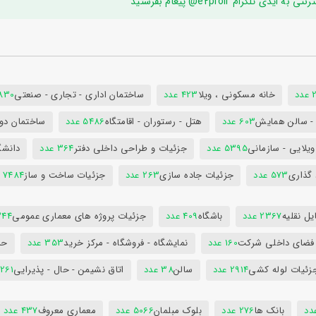
ام e2proir@ پیغام بفرستید
د
خانه مسکونی ، ویلا
423 عدد
ساختمان اداری - تجاری - صنعتی
7830 ع
س - سالن همایش
603 عدد
هتل - رستوران - اقامتگاه
5486 عدد
ساختمان دول
ویلایی - سازمانی
5395 عدد
جزئیات و طراحی داخلی دفتر
364 عدد
دانشگ
 گذاری
573 عدد
جزئیات جاده سازی
263 عدد
جزئیات ساخت و ساز
7484 عدد
ل نقلیه
2367 عدد
باشگاه
409 عدد
جزئیات پروژه های معماری عمومی
344 ع
 فضای داخلی شرکت
160 عدد
نمایشگاه - فروشگاه - مرکز خرید
353 عدد
حم
زئیات لوله کشی
2914 عدد
سالن
38 عدد
اتاق نشیمن - حال - پذیرایی
261 عدد
بانک ها
276 عدد
بلوک مبلمان
5066 عدد
معماری معروف
437 عدد