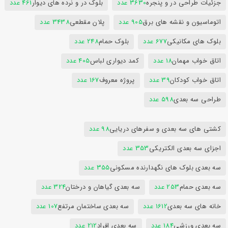
جزئیات طراحی در و پنجره
3630 عدد
بلوک در و نرده های دیوار
461 عدد
اتوماسیون و نقشه های برق
905 عدد
پلان مقطعی
3438 عدد
بلوک های مکانیکی
677 عدد
بلوک حمام
248 عدد
اتاق خواب مهمان
18 عدد
کمد دیواری لباس
405 عدد
اتاق خواب کودکان
39 عدد
پروژه معروف
167 عدد
طراحی سه بعدی
598 عدد
کشتی های سه بعدی و سفرهای دریایی
98 عدد
اجزای سه بعدی الکتریکی
353 عدد
سه بعدی بلوک های نگهدارنده مسکونی
355 عدد
سه بعدی حمام
253 عدد
سه بعدی گیاهان و درختان
324 عدد
خانه های سه بعدی
1612 عدد
سه بعدی ساختمان مرتفع
107 عدد
سه بعدی ورزشی
184 عدد
سه بعدی افراد
212 عدد