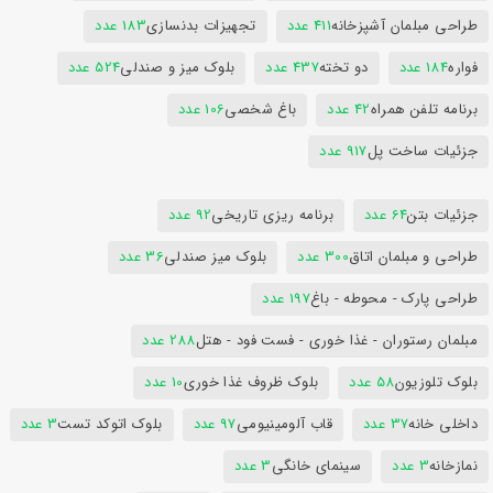
طراحی مبلمان آشپزخانه
411 عدد
تجهیزات بدنسازی
183 عدد
فواره
184 عدد
دو تخته
437 عدد
بلوک میز و صندلی
524 عدد
برنامه تلفن همراه
42 عدد
باغ شخصی
106 عدد
جزئیات ساخت پل
917 عدد
جزئیات بتن
64 عدد
برنامه ریزی تاریخی
92 عدد
طراحی و مبلمان اتاق
300 عدد
بلوک میز صندلی
36 عدد
طراحی پارک - محوطه - باغ
197 عدد
مبلمان رستوران - غذا خوری - فست فود - هتل
288 عدد
بلوک تلوزیون
58 عدد
بلوک ظروف غذا خوری
10 عدد
داخلی خانه
37 عدد
قاب آلومینیومی
97 عدد
بلوک اتوکد تست
3 عدد
نمازخانه
3 عدد
سینمای خانگی
3 عدد