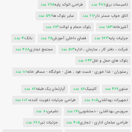
تاسیسات برق
487 عدد
طراحی اتوکد پایه
775 عدد
اتاق خواب مستر دار
216 عدد
سایر بلوک ها
596 عدد
آشپزخانه
1541 عدد
بلوک حمام و توالت
613 عدد
جزئیات پایه
763 عدد
فضای داخلی آموزش
25 عدد
بانک
41 عدد
شرکت ، دفتر کار ، سازمان ، اداره
513 عدد
مجتمع تجاری
488 عدد
بلوک های حمل و نقل
643 عدد
رستوران - غذا خوری - فست فود ; هتل - خوابگاه - مسافر خانه
101 عدد
ستون
467 عدد
کلینیک
87 عدد
آپارتمان یک طبقه
82 عدد
تجهیزات بهداشتی
805 عدد
طراحی جزئیات تقویت کننده
1020 عدد
سرویس بهداشتی - دستشویی
171 عدد
نشیمن
80 عدد
طراحی مبلمان اداری - تجاری
405 عدد
جزئیات تیر
678 عدد