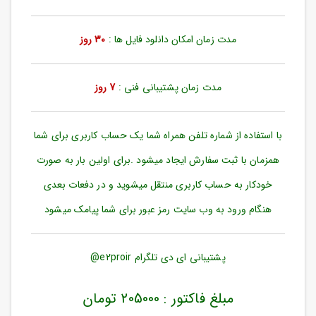
ورود
به
حساب
مدت زمان امکان دانلود فایل ها :
30 روز
کاربری
ثبت
مدت زمان پشتیبانی فنی :
7 روز
نام
بازیابی
رمز
با استفاده از شماره تلفن همراه شما یک حساب کاربری برای شما
عبور
همزمان با ثبت سفارش ایجاد میشود .برای اولین بار به صورت
علاقه
خودکار به حساب کاربری منتقل میشوید و در دفعات بعدی
مندی
ها
هنگام ورود به وب سایت رمز عبور برای شما پیامک میشود
پشتیبانی ای دی تلگرام e2proir@
مبلغ فاکتور : 205000 تومان