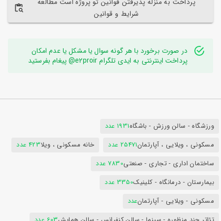
پرداخت به منزله پذیرفتن قوانین تو پروژه است مطالعه
شرایط و قوانین
در صورت برخورد با هر گونه سوال یا مشکل یا عدم امکان
پرداخت اینترنتی به ایدی تلگرام e2proir@ پیغام بفرستید
ورزشگاه - سالن ورزش - باشگاه
1931 عدد
مسکونی ، ویلایی ، آپارتمان
25471 عدد
خانه مسکونی ، ویلا
423 عدد
ساختمان اداری - تجاری - صنعتی
7830 عدد
بیمارستان - درمانگاه - کلینیک
3350 عدد
مسکونی - ویلایی - آپارتمان
عدد
تئاتر چند منظوره - سینما - سالن کنفرانس - سالن همایش
603 عدد