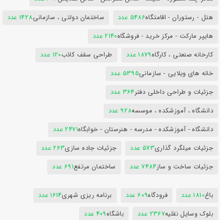
هتل - رستوران - اقامتگاه
5486 عدد
ساختمان دولتی ، سازمانی
1428 عدد
هایپر مارکت - مرکز خرید - فروشگاه
2140 عدد
کارخانه صنعتی ، کارگاه
1879 عدد
طراحی سقف کاذب
120 عدد
خانه های ویلایی - سازمانی
5395 عدد
جزئیات و طراحی داخلی دفتر
364 عدد
دانشگاه ، آموزشکده ، موسسه
928 عدد
دانشگاه - آموزشکده - مدرسه - هنرستان - خوابگاه
2471 عدد
جزئیات میلگرد گذاری
573 عدد
جزئیات جاده سازی
263 عدد
جزئیات ساخت و ساز
7484 عدد
ساختمان مرتفع
691 عدد
باغ
1810 عدد
فرودگاه
609 عدد
برنامه ریزی شهری
1614 عدد
بلوک وسایل نقلیه
2367 عدد
باشگاه
409 عدد