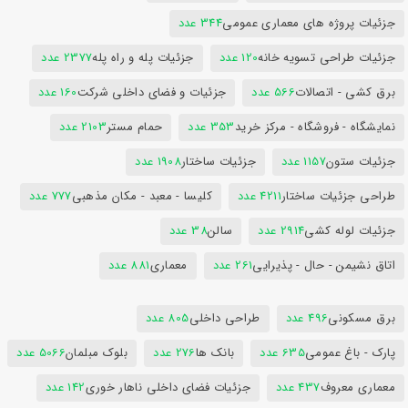
جزئیات پروژه های معماری عمومی
344 عدد
جزئیات طراحی تسویه خانه
120 عدد
جزئیات پله و راه پله
2377 عدد
برق کشی - اتصالات
566 عدد
جزئیات و فضای داخلی شرکت
160 عدد
نمایشگاه - فروشگاه - مرکز خرید
353 عدد
حمام مستر
2103 عدد
جزئیات ستون
1157 عدد
جزئیات ساختار
1908 عدد
طراحی جزئیات ساختار
4211 عدد
کلیسا - معبد - مکان مذهبی
777 عدد
جزئیات لوله کشی
2914 عدد
سالن
38 عدد
اتاق نشیمن - حال - پذیرایی
261 عدد
معماری
881 عدد
برق مسکونی
496 عدد
طراحی داخلی
805 عدد
پارک - باغ عمومی
635 عدد
بانک ها
276 عدد
بلوک مبلمان
5066 عدد
معماری معروف
437 عدد
جزئیات فضای داخلی ناهار خوری
142 عدد