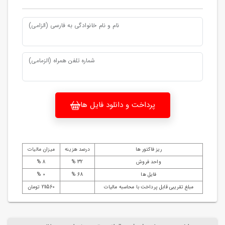
نام و نام خانوادگی به فارسی (الزامی)
شماره تلفن همراه (الزمامی)
پرداخت و دانلود فایل ها
ریز فاکتور ها
درصد هزینه
میزان مالیات
واحد فروش
32 %
8 %
فایل ها
68 %
0 %
مبلغ تقریبی قابل پرداخت با محاسبه مالیات
211560 تومان