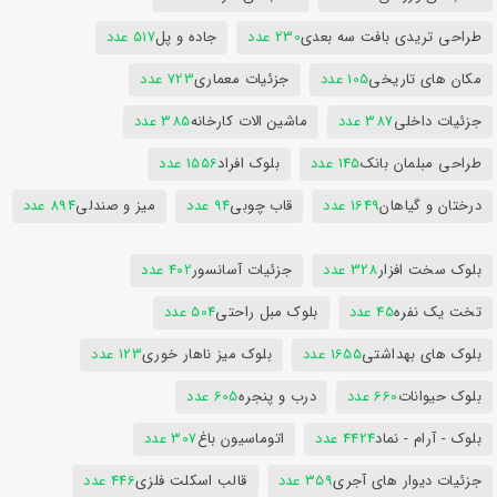
طراحی تریدی بافت سه بعدی
230 عدد
جاده و پل
517 عدد
مکان های تاریخی
105 عدد
جزئیات معماری
723 عدد
جزئیات داخلی
387 عدد
ماشین الات کارخانه
385 عدد
طراحی مبلمان بانک
145 عدد
بلوک افراد
1556 عدد
درختان و گیاهان
1649 عدد
قاب چوبی
94 عدد
میز و صندلی
894 عدد
بلوک سخت افزار
328 عدد
جزئیات آسانسور
402 عدد
تخت یک نفره
45 عدد
بلوک مبل راحتی
504 عدد
بلوک های بهداشتی
1655 عدد
بلوک میز ناهار خوری
123 عدد
بلوک حیوانات
660 عدد
درب و پنجره
605 عدد
بلوک - آرام - نماد
4424 عدد
اتوماسیون باغ
307 عدد
جزئیات دیوار های آجری
359 عدد
قالب اسکلت فلزی
446 عدد