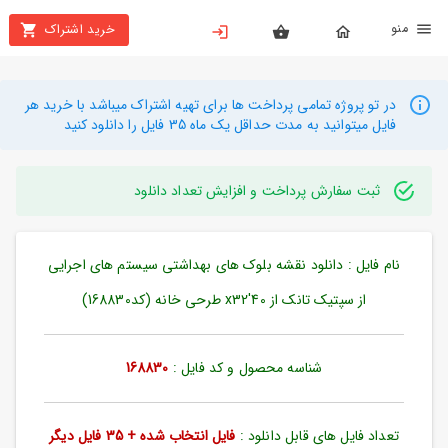
نو
خرید اشتراک
X
بستن
منو
محصولات
در تو پروژه تمامی پرداخت ها برای تهیه اشتراک میباشد با خرید هر
فایل میتوانید به مدت حداقل یک ماه 35 فایل را دانلود کنید
تهیه
اشتراک
ثبت سفارش پرداخت و افزایش تعداد دانلود
راهنما
نام فایل : دانلود نقشه بلوک های بهداشتی سیستم های اجرایی
دانلود
خرید
از سپتیک تانک از 40'x32 طرحی خانه (کد168830)
ها
شناسه محصول و کد فایل :
168830
حساب
کاربری
تعداد فایل های قابل دانلود :
فایل انتخاب شده + 35 فایل دیگر