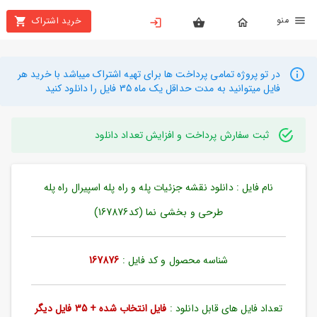
نو
خرید اشتراک
X
بستن
منو
محصولات
در تو پروژه تمامی پرداخت ها برای تهیه اشتراک میباشد با خرید هر
فایل میتوانید به مدت حداقل یک ماه 35 فایل را دانلود کنید
تهیه
اشتراک
ثبت سفارش پرداخت و افزایش تعداد دانلود
راهنما
نام فایل : دانلود نقشه جزئیات پله و راه پله اسپیرال راه پله
دانلود
خرید
طرحی و بخشی نما (کد167876)
ها
شناسه محصول و کد فایل :
167876
حساب
کاربری
تعداد فایل های قابل دانلود :
فایل انتخاب شده + 35 فایل دیگر