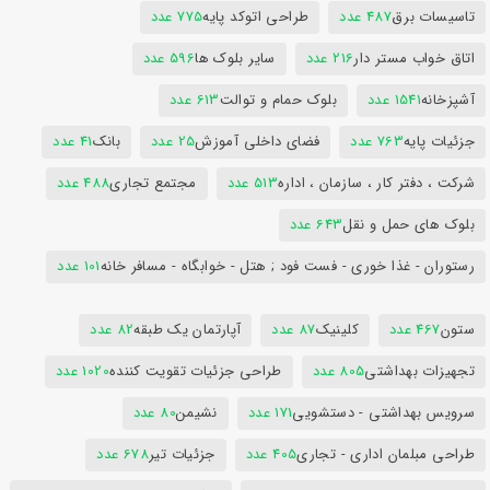
تاسیسات برق
487 عدد
طراحی اتوکد پایه
775 عدد
اتاق خواب مستر دار
216 عدد
سایر بلوک ها
596 عدد
آشپزخانه
1541 عدد
بلوک حمام و توالت
613 عدد
جزئیات پایه
763 عدد
فضای داخلی آموزش
25 عدد
بانک
41 عدد
شرکت ، دفتر کار ، سازمان ، اداره
513 عدد
مجتمع تجاری
488 عدد
بلوک های حمل و نقل
643 عدد
رستوران - غذا خوری - فست فود ; هتل - خوابگاه - مسافر خانه
101 عدد
ستون
467 عدد
کلینیک
87 عدد
آپارتمان یک طبقه
82 عدد
تجهیزات بهداشتی
805 عدد
طراحی جزئیات تقویت کننده
1020 عدد
سرویس بهداشتی - دستشویی
171 عدد
نشیمن
80 عدد
طراحی مبلمان اداری - تجاری
405 عدد
جزئیات تیر
678 عدد