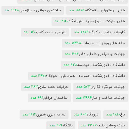
هتل - رستوران - اقامتگاه
5486 عدد
ساختمان دولتی ، سازمانی
1428 عدد
هایپر مارکت - مرکز خرید - فروشگاه
2140 عدد
کارخانه صنعتی ، کارگاه
1879 عدد
طراحی سقف کاذب
120 عدد
خانه های ویلایی - سازمانی
5395 عدد
جزئیات و طراحی داخلی دفتر
364 عدد
دانشگاه ، آموزشکده ، موسسه
928 عدد
دانشگاه - آموزشکده - مدرسه - هنرستان - خوابگاه
2471 عدد
جزئیات میلگرد گذاری
573 عدد
جزئیات جاده سازی
263 عدد
جزئیات ساخت و ساز
7484 عدد
ساختمان مرتفع
691 عدد
باغ
1810 عدد
فرودگاه
609 عدد
برنامه ریزی شهری
1614 عدد
بلوک وسایل نقلیه
2367 عدد
باشگاه
409 عدد