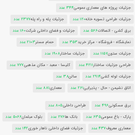
جزئیات پروژه های معماری عمومی
344 عدد
جزئیات طراحی تسویه خانه
120 عدد
جزئیات پله و راه پله
2377 عدد
برق کشی - اتصالات
566 عدد
جزئیات و فضای داخلی شرکت
160 عدد
نمایشگاه - فروشگاه - مرکز خرید
353 عدد
حمام مستر
2103 عدد
جزئیات ستون
1157 عدد
جزئیات ساختار
1908 عدد
طراحی جزئیات ساختار
4211 عدد
کلیسا - معبد - مکان مذهبی
777 عدد
جزئیات لوله کشی
2914 عدد
سالن
38 عدد
اتاق نشیمن - حال - پذیرایی
261 عدد
معماری
881 عدد
برق مسکونی
496 عدد
طراحی داخلی
805 عدد
پارک - باغ عمومی
635 عدد
بانک ها
276 عدد
بلوک مبلمان
5066 عدد
معماری معروف
437 عدد
جزئیات فضای داخلی ناهار خوری
142 عدد