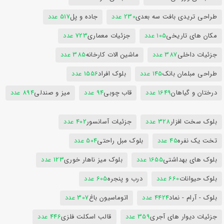
طراحی تریدی بافت سه بعدی
230 عدد
جاده و پل
517 عدد
مکان های تاریخی
105 عدد
جزئیات معماری
723 عدد
جزئیات داخلی
387 عدد
ماشین الات کارخانه
385 عدد
طراحی مبلمان بانک
145 عدد
بلوک افراد
1556 عدد
درختان و گیاهان
1649 عدد
قاب چوبی
94 عدد
میز و صندلی
894 عدد
بلوک سخت افزار
328 عدد
جزئیات آسانسور
402 عدد
تخت یک نفره
45 عدد
بلوک مبل راحتی
504 عدد
بلوک های بهداشتی
1655 عدد
بلوک میز ناهار خوری
123 عدد
بلوک حیوانات
660 عدد
درب و پنجره
605 عدد
بلوک - آرام - نماد
4424 عدد
اتوماسیون باغ
307 عدد
جزئیات دیوار های آجری
359 عدد
قالب اسکلت فلزی
446 عدد