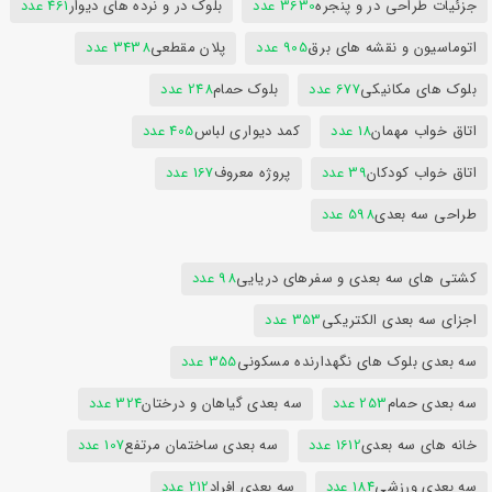
جزئیات طراحی در و پنجره
3630 عدد
بلوک در و نرده های دیوار
461 عدد
اتوماسیون و نقشه های برق
905 عدد
پلان مقطعی
3438 عدد
بلوک های مکانیکی
677 عدد
بلوک حمام
248 عدد
اتاق خواب مهمان
18 عدد
کمد دیواری لباس
405 عدد
اتاق خواب کودکان
39 عدد
پروژه معروف
167 عدد
طراحی سه بعدی
598 عدد
کشتی های سه بعدی و سفرهای دریایی
98 عدد
اجزای سه بعدی الکتریکی
353 عدد
سه بعدی بلوک های نگهدارنده مسکونی
355 عدد
سه بعدی حمام
253 عدد
سه بعدی گیاهان و درختان
324 عدد
خانه های سه بعدی
1612 عدد
سه بعدی ساختمان مرتفع
107 عدد
سه بعدی ورزشی
184 عدد
سه بعدی افراد
212 عدد