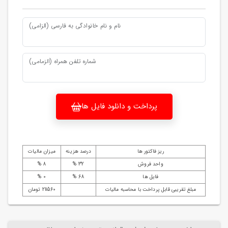
نام و نام خانوادگی به فارسی (الزامی)
شماره تلفن همراه (الزمامی)
پرداخت و دانلود فایل ها
ریز فاکتور ها
درصد هزینه
میزان مالیات
واحد فروش
32 %
8 %
فایل ها
68 %
0 %
مبلغ تقریبی قابل پرداخت با محاسبه مالیات
211560 تومان