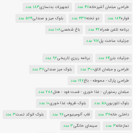
طراحی مبلمان آشپزخانه
411 عدد
تجهیزات بدنسازی
183 عدد
فواره
184 عدد
دو تخته
437 عدد
بلوک میز و صندلی
524 عدد
برنامه تلفن همراه
42 عدد
باغ شخصی
106 عدد
جزئیات ساخت پل
917 عدد
جزئیات بتن
64 عدد
برنامه ریزی تاریخی
92 عدد
طراحی و مبلمان اتاق
300 عدد
بلوک میز صندلی
36 عدد
طراحی پارک - محوطه - باغ
197 عدد
مبلمان رستوران - غذا خوری - فست فود - هتل
288 عدد
بلوک تلوزیون
58 عدد
بلوک ظروف غذا خوری
10 عدد
داخلی خانه
37 عدد
قاب آلومینیومی
97 عدد
بلوک اتوکد تست
3 عدد
نمازخانه
3 عدد
سینمای خانگی
3 عدد