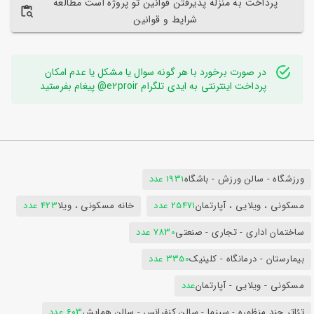
پرداخت به منزله پذیرفتن قوانین تو پروژه است مطالعه
شرایط و قوانین
در صورت برخورد با هر گونه سوال یا مشکل یا عدم امکان
پرداخت اینترنتی به ایدی تلگرام e2proir@ پیغام بفرستید
ورزشگاه - سالن ورزش - باشگاه
1931 عدد
مسکونی ، ویلایی ، آپارتمان
25471 عدد
خانه مسکونی ، ویلا
423 عدد
ساختمان اداری - تجاری - صنعتی
7830 عدد
بیمارستان - درمانگاه - کلینیک
3350 عدد
مسکونی - ویلایی - آپارتمان
عدد
تئاتر چند منظوره - سینما - سالن کنفرانس - سالن همایش
603 عدد