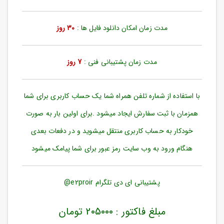
ورود
به
حساب
مدت زمان امکان دانلود فایل ها :
30 روز
کاربری
ثبت
مدت زمان پشتیبانی فنی :
7 روز
نام
بازیابی
رمز
با استفاده از شماره تلفن همراه شما یک حساب کاربری برای شما
عبور
همزمان با ثبت سفارش ایجاد میشود .برای اولین بار به صورت
علاقه
خودکار به حساب کاربری منتقل میشوید و در دفعات بعدی
مندی
ها
هنگام ورود به وب سایت رمز عبور برای شما پیامک میشود
پشتیبانی ای دی تلگرام e2proir@
مبلغ فاکتور : 205000 تومان