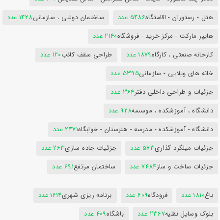
هتل - رستوران - اقامتگاه
5486 عدد
ساختمان دولتی ، سازمانی
1428 عدد
هایپر مارکت - مرکز خرید - فروشگاه
2140 عدد
کارخانه صنعتی ، کارگاه
1879 عدد
طراحی سقف کاذب
120 عدد
خانه های ویلایی - سازمانی
5395 عدد
جزئیات و طراحی داخلی دفتر
364 عدد
دانشگاه ، آموزشکده ، موسسه
928 عدد
دانشگاه - آموزشکده - مدرسه - هنرستان - خوابگاه
2471 عدد
جزئیات میلگرد گذاری
573 عدد
جزئیات جاده سازی
263 عدد
جزئیات ساخت و ساز
7484 عدد
ساختمان مرتفع
691 عدد
باغ
1810 عدد
فرودگاه
609 عدد
برنامه ریزی شهری
1614 عدد
بلوک وسایل نقلیه
2367 عدد
باشگاه
409 عدد