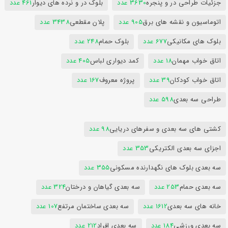
جزئیات طراحی در و پنجره
3630 عدد
بلوک در و نرده های دیوار
461 عدد
اتوماسیون و نقشه های برق
905 عدد
پلان مقطعی
3438 عدد
بلوک های مکانیکی
677 عدد
بلوک حمام
248 عدد
اتاق خواب مهمان
18 عدد
کمد دیواری لباس
405 عدد
اتاق خواب کودکان
39 عدد
پروژه معروف
167 عدد
طراحی سه بعدی
598 عدد
کشتی های سه بعدی و سفرهای دریایی
98 عدد
اجزای سه بعدی الکتریکی
353 عدد
سه بعدی بلوک های نگهدارنده مسکونی
355 عدد
سه بعدی حمام
253 عدد
سه بعدی گیاهان و درختان
324 عدد
خانه های سه بعدی
1612 عدد
سه بعدی ساختمان مرتفع
107 عدد
سه بعدی ورزشی
184 عدد
سه بعدی افراد
212 عدد