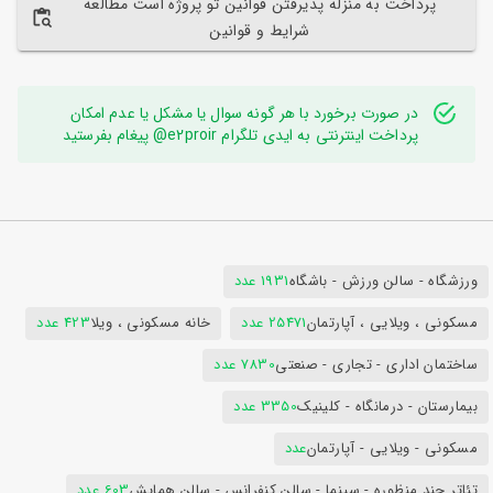
پرداخت به منزله پذیرفتن قوانین تو پروژه است مطالعه
شرایط و قوانین
در صورت برخورد با هر گونه سوال یا مشکل یا عدم امکان
پرداخت اینترنتی به ایدی تلگرام e2proir@ پیغام بفرستید
ورزشگاه - سالن ورزش - باشگاه
1931 عدد
مسکونی ، ویلایی ، آپارتمان
25471 عدد
خانه مسکونی ، ویلا
423 عدد
ساختمان اداری - تجاری - صنعتی
7830 عدد
بیمارستان - درمانگاه - کلینیک
3350 عدد
مسکونی - ویلایی - آپارتمان
عدد
تئاتر چند منظوره - سینما - سالن کنفرانس - سالن همایش
603 عدد