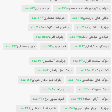
طراحی تریدی بافت سه بعدی
230 عدد
جاده و پل
517 عدد
مکان های تاریخی
105 عدد
جزئیات معماری
723 عدد
جزئیات داخلی
387 عدد
ماشین الات کارخانه
385 عدد
طراحی مبلمان بانک
145 عدد
بلوک افراد
1556 عدد
درختان و گیاهان
1649 عدد
قاب چوبی
94 عدد
میز و صندلی
894 عدد
بلوک سخت افزار
328 عدد
جزئیات آسانسور
402 عدد
تخت یک نفره
45 عدد
بلوک مبل راحتی
504 عدد
بلوک های بهداشتی
1655 عدد
بلوک میز ناهار خوری
123 عدد
بلوک حیوانات
660 عدد
درب و پنجره
605 عدد
بلوک - آرام - نماد
4424 عدد
اتوماسیون باغ
307 عدد
جزئیات دیوار های آجری
359 عدد
قالب اسکلت فلزی
446 عدد