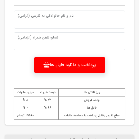
نام و نام خانوادگی به فارسی (الزامی)
شماره تلفن همراه (الزمامی)
پرداخت و دانلود فایل ها
ریز فاکتور ها
درصد هزینه
میزان مالیات
واحد فروش
32 %
8 %
فایل ها
68 %
0 %
مبلغ تقریبی قابل پرداخت با محاسبه مالیات
211560 تومان