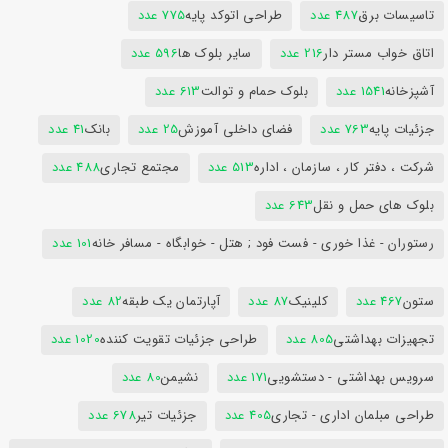
تاسیسات برق
487 عدد
طراحی اتوکد پایه
775 عدد
اتاق خواب مستر دار
216 عدد
سایر بلوک ها
596 عدد
آشپزخانه
1541 عدد
بلوک حمام و توالت
613 عدد
جزئیات پایه
763 عدد
فضای داخلی آموزش
25 عدد
بانک
41 عدد
شرکت ، دفتر کار ، سازمان ، اداره
513 عدد
مجتمع تجاری
488 عدد
بلوک های حمل و نقل
643 عدد
رستوران - غذا خوری - فست فود ; هتل - خوابگاه - مسافر خانه
101 عدد
ستون
467 عدد
کلینیک
87 عدد
آپارتمان یک طبقه
82 عدد
تجهیزات بهداشتی
805 عدد
طراحی جزئیات تقویت کننده
1020 عدد
سرویس بهداشتی - دستشویی
171 عدد
نشیمن
80 عدد
طراحی مبلمان اداری - تجاری
405 عدد
جزئیات تیر
678 عدد