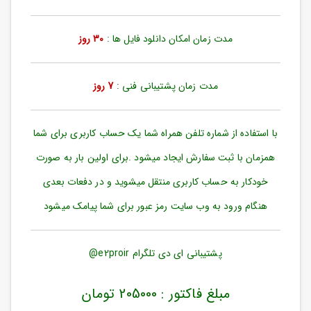
ورود
به
حساب
مدت زمان امکان دانلود فایل ها :
30 روز
کاربری
ثبت
مدت زمان پشتیبانی فنی :
7 روز
نام
بازیابی
رمز
با استفاده از شماره تلفن همراه شما یک حساب کاربری برای شما
عبور
همزمان با ثبت سفارش ایجاد میشود .برای اولین بار به صورت
علاقه
خودکار به حساب کاربری منتقل میشوید و در دفعات بعدی
مندی
ها
هنگام ورود به وب سایت رمز عبور برای شما پیامک میشود
پشتیبانی ای دی تلگرام e2proir@
مبلغ فاکتور : 205000 تومان