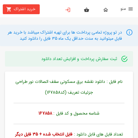
نو
خرید اشتراک
X
بستن
منو
محصولات
در تو پروژه تمامی پرداخت ها برای تهیه اشتراک میباشد با خرید هر
فایل میتوانید به مدت حداقل یک ماه 35 فایل را دانلود کنید
تهیه
اشتراک
ثبت سفارش پرداخت و افزایش تعداد دانلود
راهنما
نام فایل : دانلود نقشه برق مسکونی سقف اتصالات نور طراحی
دانلود
خرید
جزئیات تعریف (کد167858)
ها
شناسه محصول و کد فایل :
167858
حساب
کاربری
تعداد فایل های قابل دانلود :
فایل انتخاب شده + 35 فایل دیگر