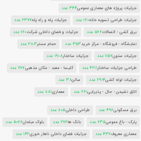
جزئیات پروژه های معماری عمومی
344 عدد
جزئیات طراحی تسویه خانه
120 عدد
جزئیات پله و راه پله
2377 عدد
برق کشی - اتصالات
566 عدد
جزئیات و فضای داخلی شرکت
160 عدد
نمایشگاه - فروشگاه - مرکز خرید
353 عدد
حمام مستر
2103 عدد
جزئیات ستون
1157 عدد
جزئیات ساختار
1908 عدد
طراحی جزئیات ساختار
4211 عدد
کلیسا - معبد - مکان مذهبی
777 عدد
جزئیات لوله کشی
2914 عدد
سالن
38 عدد
اتاق نشیمن - حال - پذیرایی
261 عدد
معماری
881 عدد
برق مسکونی
496 عدد
طراحی داخلی
805 عدد
پارک - باغ عمومی
635 عدد
بانک ها
276 عدد
بلوک مبلمان
5066 عدد
معماری معروف
437 عدد
جزئیات فضای داخلی ناهار خوری
142 عدد