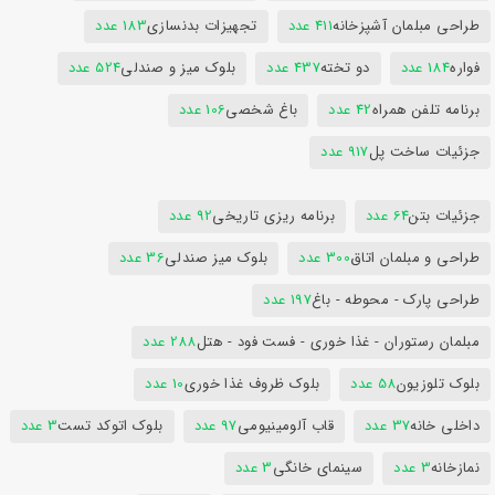
طراحی مبلمان آشپزخانه
411 عدد
تجهیزات بدنسازی
183 عدد
فواره
184 عدد
دو تخته
437 عدد
بلوک میز و صندلی
524 عدد
برنامه تلفن همراه
42 عدد
باغ شخصی
106 عدد
جزئیات ساخت پل
917 عدد
جزئیات بتن
64 عدد
برنامه ریزی تاریخی
92 عدد
طراحی و مبلمان اتاق
300 عدد
بلوک میز صندلی
36 عدد
طراحی پارک - محوطه - باغ
197 عدد
مبلمان رستوران - غذا خوری - فست فود - هتل
288 عدد
بلوک تلوزیون
58 عدد
بلوک ظروف غذا خوری
10 عدد
داخلی خانه
37 عدد
قاب آلومینیومی
97 عدد
بلوک اتوکد تست
3 عدد
نمازخانه
3 عدد
سینمای خانگی
3 عدد