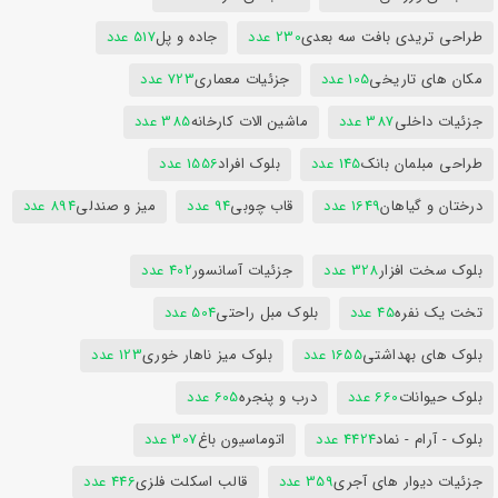
طراحی تریدی بافت سه بعدی
230 عدد
جاده و پل
517 عدد
مکان های تاریخی
105 عدد
جزئیات معماری
723 عدد
جزئیات داخلی
387 عدد
ماشین الات کارخانه
385 عدد
طراحی مبلمان بانک
145 عدد
بلوک افراد
1556 عدد
درختان و گیاهان
1649 عدد
قاب چوبی
94 عدد
میز و صندلی
894 عدد
بلوک سخت افزار
328 عدد
جزئیات آسانسور
402 عدد
تخت یک نفره
45 عدد
بلوک مبل راحتی
504 عدد
بلوک های بهداشتی
1655 عدد
بلوک میز ناهار خوری
123 عدد
بلوک حیوانات
660 عدد
درب و پنجره
605 عدد
بلوک - آرام - نماد
4424 عدد
اتوماسیون باغ
307 عدد
جزئیات دیوار های آجری
359 عدد
قالب اسکلت فلزی
446 عدد