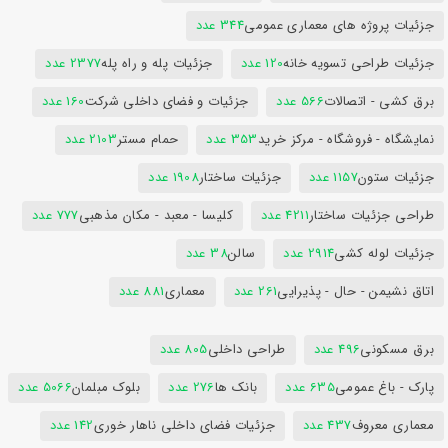
جزئیات پروژه های معماری عمومی
344 عدد
جزئیات طراحی تسویه خانه
120 عدد
جزئیات پله و راه پله
2377 عدد
برق کشی - اتصالات
566 عدد
جزئیات و فضای داخلی شرکت
160 عدد
نمایشگاه - فروشگاه - مرکز خرید
353 عدد
حمام مستر
2103 عدد
جزئیات ستون
1157 عدد
جزئیات ساختار
1908 عدد
طراحی جزئیات ساختار
4211 عدد
کلیسا - معبد - مکان مذهبی
777 عدد
جزئیات لوله کشی
2914 عدد
سالن
38 عدد
اتاق نشیمن - حال - پذیرایی
261 عدد
معماری
881 عدد
برق مسکونی
496 عدد
طراحی داخلی
805 عدد
پارک - باغ عمومی
635 عدد
بانک ها
276 عدد
بلوک مبلمان
5066 عدد
معماری معروف
437 عدد
جزئیات فضای داخلی ناهار خوری
142 عدد