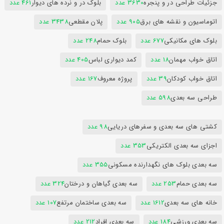
جزئیات طراحی در و پنجره
3630 عدد
بلوک در و نرده های دیوار
461 عدد
اتوماسیون و نقشه های برق
905 عدد
پلان مقطعی
3438 عدد
بلوک های مکانیکی
677 عدد
بلوک حمام
248 عدد
اتاق خواب مهمان
18 عدد
کمد دیواری لباس
405 عدد
اتاق خواب کودکان
39 عدد
پروژه معروف
167 عدد
طراحی سه بعدی
598 عدد
کشتی های سه بعدی و سفرهای دریایی
98 عدد
اجزای سه بعدی الکتریکی
353 عدد
سه بعدی بلوک های نگهدارنده مسکونی
355 عدد
سه بعدی حمام
253 عدد
سه بعدی گیاهان و درختان
324 عدد
خانه های سه بعدی
1612 عدد
سه بعدی ساختمان مرتفع
107 عدد
سه بعدی ورزشی
184 عدد
سه بعدی افراد
212 عدد