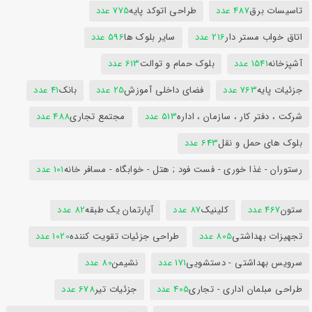
تاسیسات برق
487 عدد
طراحی اتوکد پایه
775 عدد
اتاق خواب مستر دار
216 عدد
سایر بلوک ها
596 عدد
آشپزخانه
1541 عدد
بلوک حمام و توالت
613 عدد
جزئیات پایه
763 عدد
فضای داخلی آموزش
25 عدد
بانک
41 عدد
شرکت ، دفتر کار ، سازمان ، اداره
513 عدد
مجتمع تجاری
488 عدد
بلوک های حمل و نقل
643 عدد
رستوران - غذا خوری - فست فود ; هتل - خوابگاه - مسافر خانه
101 عدد
ستون
467 عدد
کلینیک
87 عدد
آپارتمان یک طبقه
82 عدد
تجهیزات بهداشتی
805 عدد
طراحی جزئیات تقویت کننده
1020 عدد
سرویس بهداشتی - دستشویی
171 عدد
نشیمن
80 عدد
طراحی مبلمان اداری - تجاری
405 عدد
جزئیات تیر
678 عدد