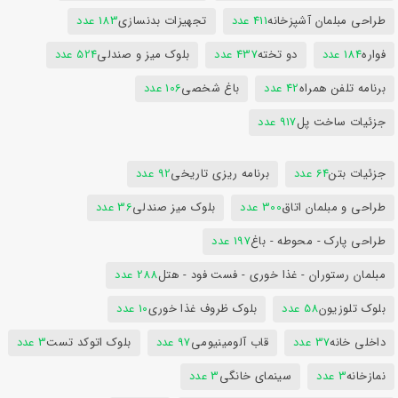
طراحی مبلمان آشپزخانه
411 عدد
تجهیزات بدنسازی
183 عدد
فواره
184 عدد
دو تخته
437 عدد
بلوک میز و صندلی
524 عدد
برنامه تلفن همراه
42 عدد
باغ شخصی
106 عدد
جزئیات ساخت پل
917 عدد
جزئیات بتن
64 عدد
برنامه ریزی تاریخی
92 عدد
طراحی و مبلمان اتاق
300 عدد
بلوک میز صندلی
36 عدد
طراحی پارک - محوطه - باغ
197 عدد
مبلمان رستوران - غذا خوری - فست فود - هتل
288 عدد
بلوک تلوزیون
58 عدد
بلوک ظروف غذا خوری
10 عدد
داخلی خانه
37 عدد
قاب آلومینیومی
97 عدد
بلوک اتوکد تست
3 عدد
نمازخانه
3 عدد
سینمای خانگی
3 عدد