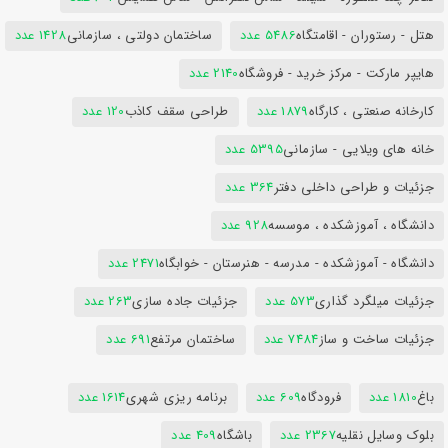
هتل - رستوران - اقامتگاه
5486 عدد
ساختمان دولتی ، سازمانی
1428 عدد
هایپر مارکت - مرکز خرید - فروشگاه
2140 عدد
کارخانه صنعتی ، کارگاه
1879 عدد
طراحی سقف کاذب
120 عدد
خانه های ویلایی - سازمانی
5395 عدد
جزئیات و طراحی داخلی دفتر
364 عدد
دانشگاه ، آموزشکده ، موسسه
928 عدد
دانشگاه - آموزشکده - مدرسه - هنرستان - خوابگاه
2471 عدد
جزئیات میلگرد گذاری
573 عدد
جزئیات جاده سازی
263 عدد
جزئیات ساخت و ساز
7484 عدد
ساختمان مرتفع
691 عدد
باغ
1810 عدد
فرودگاه
609 عدد
برنامه ریزی شهری
1614 عدد
بلوک وسایل نقلیه
2367 عدد
باشگاه
409 عدد