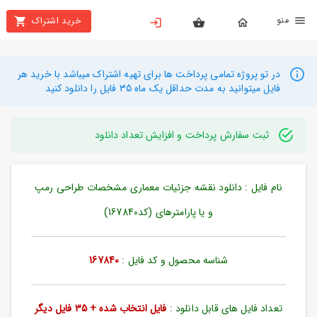
نو
خرید اشتراک
X
بستن
منو
محصولات
در تو پروژه تمامی پرداخت ها برای تهیه اشتراک میباشد با خرید هر
فایل میتوانید به مدت حداقل یک ماه 35 فایل را دانلود کنید
تهیه
اشتراک
ثبت سفارش پرداخت و افزایش تعداد دانلود
راهنما
نام فایل : دانلود نقشه جزئیات معماری مشخصات طراحی رمپ
دانلود
خرید
و یا پارامترهای (کد167840)
ها
شناسه محصول و کد فایل :
167840
حساب
کاربری
تعداد فایل های قابل دانلود :
فایل انتخاب شده + 35 فایل دیگر