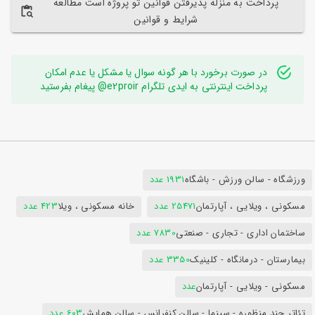
پرداخت به منزله پذیرفتن قوانین تو پروژه است مطالعه
شرایط و قوانین
در صورت برخورد با هر گونه سوال یا مشکل یا عدم امکان
پرداخت اینترنتی به ایدی تلگرام e2proir@ پیغام بفرستید
ورزشگاه - سالن ورزش - باشگاه
1931 عدد
مسکونی ، ویلایی ، آپارتمان
25471 عدد
خانه مسکونی ، ویلا
423 عدد
ساختمان اداری - تجاری - صنعتی
7830 عدد
بیمارستان - درمانگاه - کلینیک
3350 عدد
مسکونی - ویلایی - آپارتمان
عدد
تئاتر چند منظوره - سینما - سالن کنفرانس - سالن همایش
603 عدد