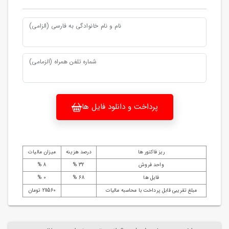
نام و نام خانوادگی به فارسی (الزامی)
شماره تلفن همراه (الزمامی)
پرداخت و دانلود فایل ها
ریز فاکتور ها
درصد هزینه
میزان مالیات
واحد فروش
32 %
8 %
فایل ها
68 %
0 %
مبلغ تقریبی قابل پرداخت با محاسبه مالیات
211560 تومان