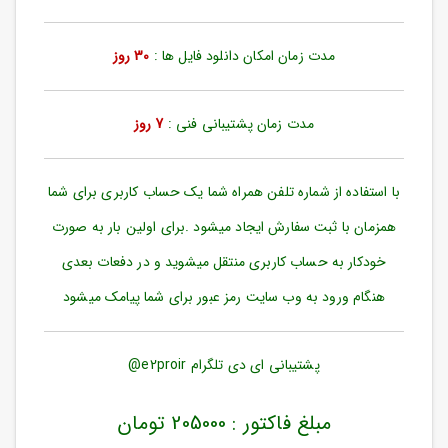
ورود
به
حساب
مدت زمان امکان دانلود فایل ها :
30 روز
کاربری
ثبت
مدت زمان پشتیبانی فنی :
7 روز
نام
بازیابی
رمز
با استفاده از شماره تلفن همراه شما یک حساب کاربری برای شما
عبور
همزمان با ثبت سفارش ایجاد میشود .برای اولین بار به صورت
علاقه
خودکار به حساب کاربری منتقل میشوید و در دفعات بعدی
مندی
ها
هنگام ورود به وب سایت رمز عبور برای شما پیامک میشود
پشتیبانی ای دی تلگرام e2proir@
مبلغ فاکتور : 205000 تومان