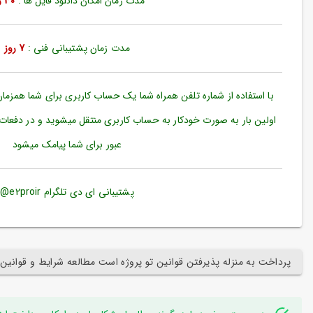
مدت زمان امکان دانلود فایل ها :
30 روز
ورود
به
حساب
کاربری
مدت زمان پشتیبانی فنی :
7 روز
ثبت
نام
با استفاده از شماره تلفن همراه شما یک حساب کاربری برای شما همزما
بازیابی
اولین بار به صورت خودکار به حساب کاربری منتقل میشوید و در دفعات
رمز
عبور برای شما پیامک میشود
عبور
علاقه
مندی
پشتیبانی ای دی تلگرام e2proir@
ها
پرداخت به منزله پذیرفتن قوانین تو پروژه است مطالعه شرایط و قوانین