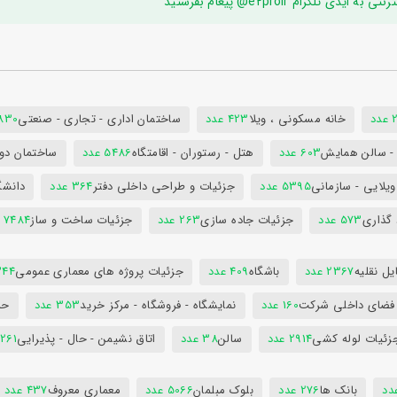
ام e2proir@ پیغام بفرستید
د
خانه مسکونی ، ویلا
423 عدد
ساختمان اداری - تجاری - صنعتی
7830 ع
س - سالن همایش
603 عدد
هتل - رستوران - اقامتگاه
5486 عدد
ساختمان دول
ویلایی - سازمانی
5395 عدد
جزئیات و طراحی داخلی دفتر
364 عدد
دانشگ
 گذاری
573 عدد
جزئیات جاده سازی
263 عدد
جزئیات ساخت و ساز
7484 عدد
ل نقلیه
2367 عدد
باشگاه
409 عدد
جزئیات پروژه های معماری عمومی
344 ع
 فضای داخلی شرکت
160 عدد
نمایشگاه - فروشگاه - مرکز خرید
353 عدد
حم
زئیات لوله کشی
2914 عدد
سالن
38 عدد
اتاق نشیمن - حال - پذیرایی
261 عدد
بانک ها
276 عدد
بلوک مبلمان
5066 عدد
معماری معروف
437 عدد