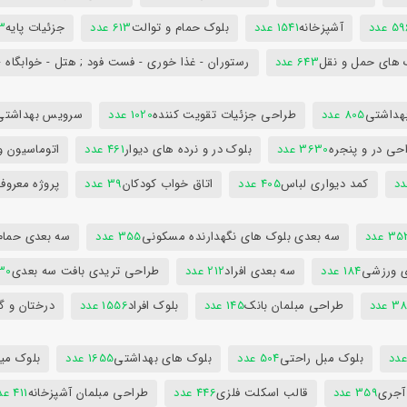
5 عدد
آشپزخانه
1541 عدد
بلوک حمام و توالت
613 عدد
جزئیات پایه
63
 های حمل و نقل
643 عدد
رستوران - غذا خوری - فست فود ; هتل - خوابگاه -
هداشتی
805 عدد
طراحی جزئیات تقویت کننده
1020 عدد
سرویس بهداشتی
حی در و پنجره
3630 عدد
بلوک در و نرده های دیوار
461 عدد
اتوماسیون و
کمد دیواری لباس
405 عدد
اتاق خواب کودکان
39 عدد
پروژه معروف
3 عدد
سه بعدی بلوک های نگهدارنده مسکونی
355 عدد
سه بعدی حمام
ی ورزشی
184 عدد
سه بعدی افراد
212 عدد
طراحی تریدی بافت سه بعدی
230 
 عدد
طراحی مبلمان بانک
145 عدد
بلوک افراد
1556 عدد
درختان و گ
بلوک مبل راحتی
504 عدد
بلوک های بهداشتی
1655 عدد
بلوک میز
 آجری
359 عدد
قالب اسکلت فلزی
446 عدد
طراحی مبلمان آشپزخانه
411 عدد