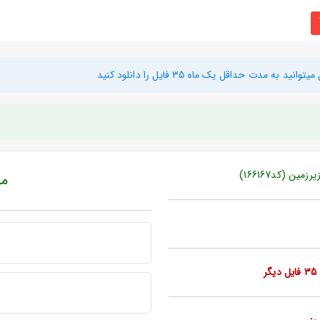
دت حداقل یک ماه 35 فایل را دانلود کنید
ن (کد166167)
مبل
ر