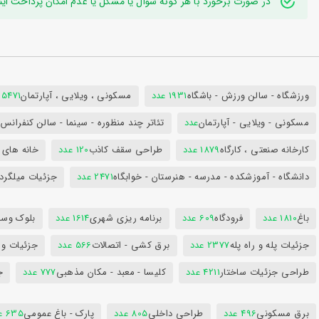
در صورت برخورد با هر گونه سوال یا مشکل یا عدم امکان پرداخت اینترنتی به ایدی تلگر
ورزشگاه - سالن ورزش - باشگاه
1931 عدد
مسکونی ، ویلایی ، آپارتمان
25471 عد
مسکونی - ویلایی - آپارتمان
عدد
تئاتر چند منظوره - سینما - سالن کنفران
کارخانه صنعتی ، کارگاه
1879 عدد
طراحی سقف کاذب
120 عدد
خانه های 
دانشگاه - آموزشکده - مدرسه - هنرستان - خوابگاه
2471 عدد
جزئیات میلگرد
باغ
1810 عدد
فرودگاه
609 عدد
برنامه ریزی شهری
1614 عدد
بلوک وسای
جزئیات پله و راه پله
2377 عدد
برق کشی - اتصالات
566 عدد
جزئیات و
طراحی جزئیات ساختار
4211 عدد
کلیسا - معبد - مکان مذهبی
777 عدد
ج
برق مسکونی
496 عدد
طراحی داخلی
805 عدد
پارک - باغ عمومی
635 عدد