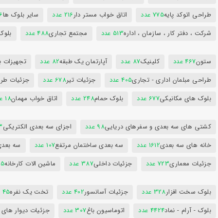
طراحی اتوکد پایه
775 عدد
اتاق خواب مستر دار
216 عدد
سایر بلوک ها
96
شرکت ، دفتر کار ، سازمان ، اداره
513 عدد
مجتمع تجاری
488 عدد
بلوک
ستون
467 عدد
کلینیک
87 عدد
آپارتمان یک طبقه
82 عدد
تجهیزات ب
طراحی مبلمان اداری - تجاری
405 عدد
جزئیات تیر
678 عدد
جزئیات طرا
بلوک های مکانیکی
677 عدد
بلوک حمام
248 عدد
اتاق خواب مهمان
18 عدد
کشتی های سه بعدی و سفرهای دریایی
98 عدد
اجزای سه بعدی الکتریکی
53
خانه های سه بعدی
1612 عدد
سه بعدی ساختمان مرتفع
107 عدد
سه بعد
جزئیات معماری
723 عدد
جزئیات داخلی
387 عدد
ماشین الات کارخانه
385
بلوک سخت افزار
328 عدد
جزئیات آسانسور
402 عدد
تخت یک نفره
45 عدد
بلوک - آرام - نماد
4424 عدد
اتوماسیون باغ
307 عدد
جزئیات دیوار های