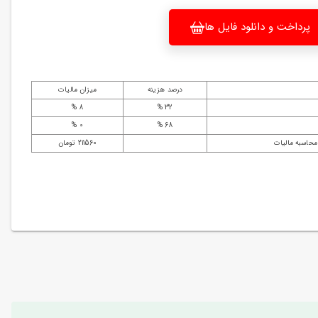
پرداخت و دانلود فایل ها
درصد هزینه
میزان مالیات
8 %
32 %
0 %
68 %
محاسبه مالیات
211560 تومان