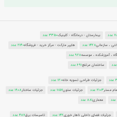
دد
بیمارستان - درمانگاه - کلینیک
3350 عدد
تی ، سازمانی
1428 عدد
هایپر مارکت - مرکز خرید - فروشگاه
2140 عدد
اه ، آموزشکده ، موسسه
928 عدد
ساختمان مرتفع
691 عدد
دد
جزئیات طراحی تسویه خانه
120 عدد
ام مستر
2103 عدد
جزئیات ستون
1157 عدد
جزئیات ساختار
1908 عدد
معماری
881 عدد
جزئیات فضای داخلی ناهار خوری
142 عدد
تاسیسات برق
487 عدد