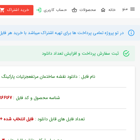
X
محصولات
حساب کاربری
خرید اشتراک
بستن
منو
محصولات
در تو پروژه تمامی پرداخت ها برای تهیه اشتراک میباشد با خرید هر فایل میتوانید به م
تهیه
اشتراک
ثبت سفارش پرداخت و افزایش تعداد دانلود
راهنما
نام فایل : دانلود نقشه ساختمان مرتفعجزئیات پارکینگ زیرزمی
دانلود
خرید
شناسه محصول و کد فایل :
166167
ها
تعداد فایل های قابل دانلود :
فایل انتخاب شده + 35 فایل دیگ
حساب
کاربری