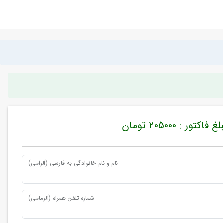
غ فاکتور : 205000 تومان
نام و نام خانوادگی به فارسی (الزامی)
شماره تلفن همراه (الزمامی)