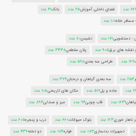
7 عدد
فضای داخلی آموزش
25 عدد
بانک
41 عدد
 مسافر خانه
101 عدد
 - دستشویی
171 عدد
نشیمن
80 عدد
 نقشه های برق
905 عدد
پلان مقطعی
3438 عدد
167 عدد
طراحی سه بعدی
598 عدد
253 عدد
سه بعدی گیاهان و درختان
324 عدد
عدد
جاده و پل
517 عدد
مکان های تاریخی
105 عدد
یاهان
1649 عدد
قاب چوبی
94 عدد
میز و صندلی
894 عدد
 ناهار خوری
123 عدد
بلوک حیوانات
660 عدد
درب و پنجره
605 عدد
تجهیزات بدنسازی
183 عدد
فواره
184 عدد
دو تخته
437 عدد